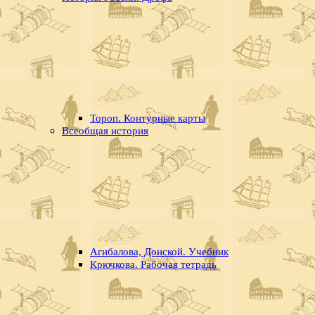
Тороп. Контурные карты
Всеобщая история
Агибалова, Донской. Учебник
Крючкова. Рабочая тетрадь