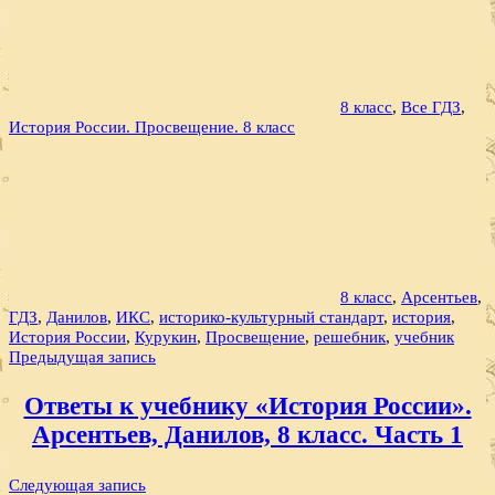
8 класс
,
Все ГДЗ
,
История России. Просвещение. 8 класс
8 класс
,
Арсентьев
,
ГДЗ
,
Данилов
,
ИКС
,
историко-культурный стандарт
,
история
,
История России
,
Курукин
,
Просвещение
,
решебник
,
учебник
Навигация
Предыдущая запись
по
Ответы к учебнику «История России».
записям
Арсентьев, Данилов, 8 класс. Часть 1
Следующая запись