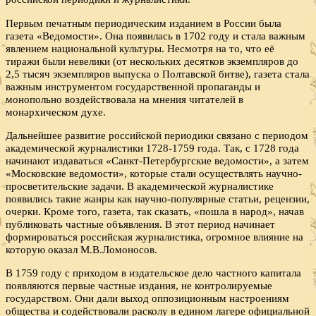
Первым печатным периодическим изданием в России была
газета «Ведомости». Она появилась в 1702 году и стала важным
явлением национальной культуры. Несмотря на то, что её
тиражи были невелики (от нескольких десятков экземпляров до
2,5 тысяч экземпляров выпуска о Полтавской битве), газета стала
важным инструментом государственной пропаганды и
монопольно воздействовала на мнения читателей в
монархическом духе.
Дальнейшее развитие российской периодики связано с периодом
академической журналистики 1728-1759 года. Так, с 1728 года
начинают издаваться «Санкт-Петербургские ведомости», а затем
«Московские ведомости», которые стали осуществлять научно-
просветительские задачи. В академической журналистике
появились такие жанры как научно-популярные статьи, рецензии,
очерки. Кроме того, газета, так сказать, «пошла в народ», начав
публиковать частные объявления. В этот период начинает
формироваться российская журналистика, огромное влияние на
которую оказал М.В.Ломоносов.
В 1759 году с приходом в издательское дело частного капитала
появляются первые частные издания, не контролируемые
государством. Они дали выход оппозиционным настроениям
общества и содействовали расколу в едином лагере официальной