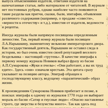
выпуск объяснениями издателя, ответами издателя на
напечатанные статьи, либо материалом от читателей. В журнале
нет постоянных рубрик, однако наиболее часто появляются
такие разделы как притчи, сказки, были, эпитафии, объявления
различного содержания (например, о продаже «совести»,
«верности к отечеству» и т.д.), известия от издателя, ведомости
и рецепты.
Иногда журналы были напрямую посвящены определенным
личностям. Так, первый номер журнала были посвящен
Л.А.Нарышкину, знаменитому вельможе императорского двора.
Как государственный деятель, Нарышкин не оставил следа в
истории, но был очень известен своей репутацией веселого
бездельника – настоящий «трутень». В качестве эпиграфа к
первому номеру журнала Новиков выбрал фразу из басни
А.П.Сумарокова «Жуки и пчелы»: «Они работают, а вы их труд
едите». Здесь «они» означали крестьян. Эта цитата сразу
указывает на позицию автора. Эпиграф обращен к
господствующему классу, ведущему «паразитический» образ
жизни.
К произведениям Сумарокова Новиков прибегает и позже, в
поисках эпиграфа к одному из журналов 1770 года он выбирает
мораль из басни «Сатир и гнусные люди»: «Опасно наставленье
строго, где зверства и безумства много». Так как здесь под