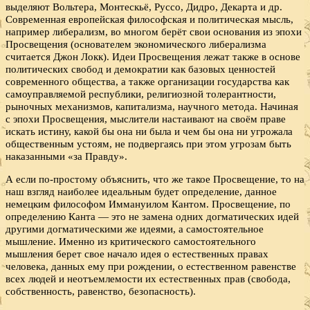
выделяют Вольтера, Монтескьё, Руссо, Дидро, Декарта и др.
Современная европейская философская и политическая мысль,
например либерализм, во многом берёт свои основания из эпохи
Просвещения (основателем экономического либерализма
считается Джон Локк). Идеи Просвещения лежат также в основе
политических свобод и демократии как базовых ценностей
современного общества, а также организации государства как
самоуправляемой республики, религиозной толерантности,
рыночных механизмов, капитализма, научного метода. Начиная
с эпохи Просвещения, мыслители настаивают на своём праве
искать истину, какой бы она ни была и чем бы она ни угрожала
общественным устоям, не подвергаясь при этом угрозам быть
наказанными «за Правду».
А если по-простому объяснить, что же такое Просвещение, то на
наш взгляд наиболее идеальным будет определение, данное
немецким философом Иммануилом Кантом. Просвещение, по
определению Канта — это не замена одних догматических идей
другими догматическими же идеями, а самостоятельное
мышление. Именно из критического самостоятельного
мышления берет свое начало идея о естественных правах
человека, данных ему при рождении, о естественном равенстве
всех людей и неотъемлемости их естественных прав (свобода,
собственность, равенство, безопасность).