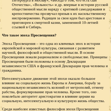
Петербурга в Москву», «Беседа о том, что есть сын
Отечества», «Вольность» и др. впервые в истории русской
общественной мысли наряду с критикой самодержавия и
крепостничества прозвучал призыв к их насильственному
ниспровержению. Радищев за свои идеи был арестован и
приговорен к смертной казни, замененной 10-летней
ссылкой в Сибирь.
Что такое эпоха Просвещения?
Эпоха Просвещения – это одна из ключевых эпох в истории
европейской и мировой культуры, связанная с развитием
научной, философской и общественной мысли. В основе
Просвещения лежали рационализм и свободомыслие. Принципы
Просвещения были положены в основу Декларации
независимости США и французской Декларации прав человека и
гражданина.
Интеллектуальное движение этой эпохи оказало большое
влияние на социальную жизнь Европы и Америки, борьбу за
национальную независимость колоний от метрополий, отмену
рабства, формулирование прав человека. Кроме того, оно
поколебало авторитет аристократии и влияние церкви на
социальную, интеллектуальную и культурную жизнь общества.
Среди наиболее известных философов эпохи Просвещения