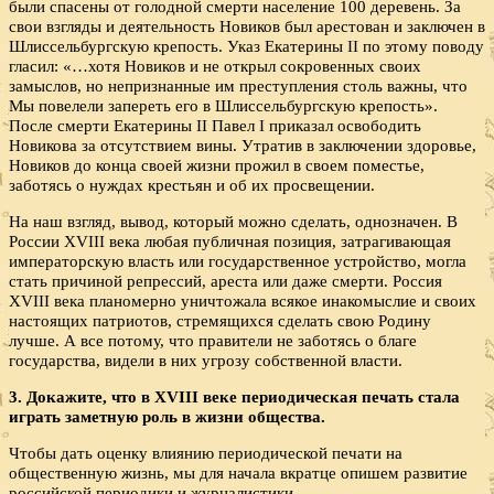
были спасены от голодной смерти население 100 деревень. За
свои взгляды и деятельность Новиков был арестован и заключен в
Шлиссельбургскую крепость. Указ Екатерины II по этому поводу
гласил: «…хотя Новиков и не открыл сокровенных своих
замыслов, но непризнанные им преступления столь важны, что
Мы повелели запереть его в Шлиссельбургскую крепость».
После смерти Екатерины II Павел I приказал освободить
Новикова за отсутствием вины. Утратив в заключении здоровье,
Новиков до конца своей жизни прожил в своем поместье,
заботясь о нуждах крестьян и об их просвещении.
На наш взгляд, вывод, который можно сделать, однозначен. В
России XVIII века любая публичная позиция, затрагивающая
императорскую власть или государственное устройство, могла
стать причиной репрессий, ареста или даже смерти. Россия
XVIII века планомерно уничтожала всякое инакомыслие и своих
настоящих патриотов, стремящихся сделать свою Родину
лучше. А все потому, что правители не заботясь о благе
государства, видели в них угрозу собственной власти.
3. Докажите, что в
XVIII веке периодическая печать стала
играть заметную роль в жизни общества.
Чтобы дать оценку влиянию периодической печати на
общественную жизнь, мы для начала вкратце опишем развитие
российской периодики и журналистики.