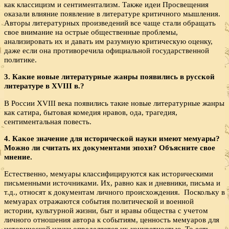
как классицизм и сентиментализм. Также идеи Просвещения
оказали влияние появление в литературе критичного мышления.
Авторы литературных произведений все чаще стали обращать
свое внимание на острые общественные проблемы,
анализировать их и давать им разумную критическую оценку,
даже если она противоречила официальной государственной
политике.
3. Какие новые литературные жанры появились в русской
литературе в
XVIII в.?
В России XVIII века появились такие новые литературные жанры
как сатира, бытовая комедия нравов, ода, трагедия,
сентиментальная повесть.
4. Какое значение для исторической науки имеют мемуары?
Можно ли считать их документами эпохи? Объясните свое
мнение.
Естественно, мемуары классифицируются как историческими
письменными источниками. Их, равно как и дневники, письма и
т.д., относят к документам личного происхождения. Поскольку в
мемуарах отражаются события политической и военной
истории, культурной жизни, быт и нравы общества с учетом
личного отношения автора к событиям, ценность мемуаров для
исторической науки определяется их конкретностью. То есть