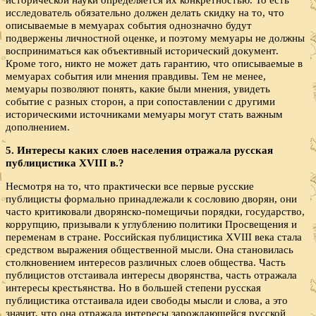
исследователь обязательно должен делать скидку на то, что
описываемые в мемуарах события однозначно будут
подвержены личностной оценке, и поэтому мемуары не должны
восприниматься как объективный исторический документ.
Кроме того, никто не может дать гарантию, что описываемые в
мемуарах события или мнения правдивы. Тем не менее,
мемуары позволяют понять, какие были мнения, увидеть
событие с разных сторон, а при сопоставлении с другими
историческими источниками мемуары могут стать важным
дополнением.
5. Интересы каких слоев населения отражала русская
публицистика
XVIII в.?
Несмотря на то, что практически все первые русские
публицисты формально принадлежали к сословию дворян, они
часто критиковали дворянско-помещичьи порядки, государство,
коррупцию, призывали к углублению политики Просвещения и
переменам в стране. Российская публицистика XVIII века стала
средством выражения общественной мысли. Она становилась
столкновением интересов различных слоев общества. Часть
публицистов отстаивала интересы дворянства, часть отражала
интересы крестьянства. Но в большей степени русская
публицистика отстаивала идеи свободы мысли и слова, а это
значит, что она отражала интересы зарождающейся русской