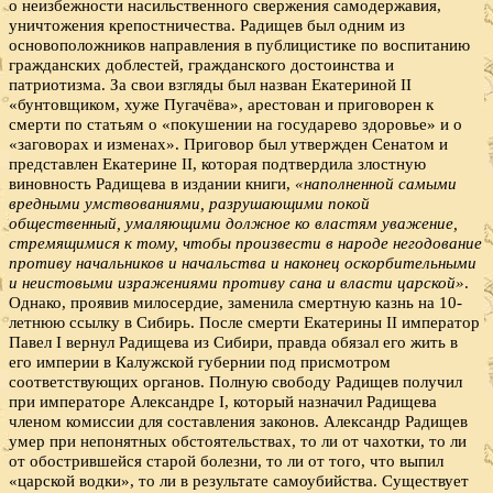
о неизбежности насильственного свержения самодержавия,
уничтожения крепостничества. Радищев был одним из
основоположников направления в публицистике по воспитанию
гражданских доблестей, гражданского достоинства и
патриотизма. За свои взгляды был назван Екатериной II
«бунтовщиком, хуже Пугачёва», арестован и приговорен к
смерти по статьям о «покушении на государево здоровье» и о
«заговорах и изменах». Приговор был утвержден Сенатом и
представлен Екатерине II, которая подтвердила злостную
виновность Радищева в издании книги,
«наполненной самыми
вредными умствованиями, разрушающими покой
общественный, умаляющими должное ко властям уважение,
стремящимися к тому, чтобы произвести в народе негодование
противу начальников и начальства и наконец оскорбительными
и неистовыми изражениями противу сана и власти царской»
.
Однако, проявив милосердие, заменила смертную казнь на 10-
летнюю ссылку в Сибирь. После смерти Екатерины II император
Павел I вернул Радищева из Сибири, правда обязал его жить в
его империи в Калужской губернии под присмотром
соответствующих органов. Полную свободу Радищев получил
при императоре Александре I, который назначил Радищева
членом комиссии для составления законов. Александр Радищев
умер при непонятных обстоятельствах, то ли от чахотки, то ли
от обострившейся старой болезни, то ли от того, что выпил
«царской водки», то ли в результате самоубийства. Существует