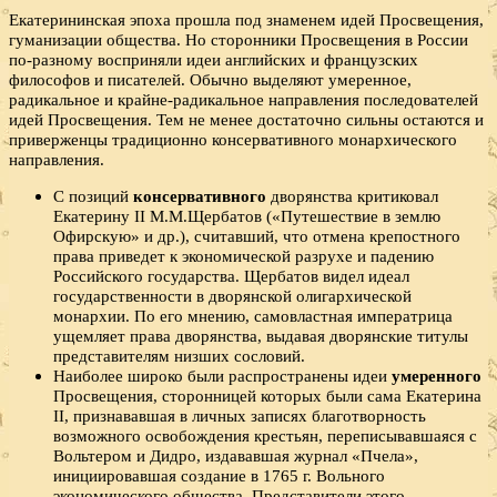
Екатерининская эпоха прошла под знаменем идей Просвещения,
гуманизации общества. Но сторонники Просвещения в России
по-разному восприняли идеи английских и французских
философов и писателей. Обычно выделяют умеренное,
радикальное и крайне-радикальное направления последователей
идей Просвещения. Тем не менее достаточно сильны остаются и
приверженцы традиционно консервативного монархического
направления.
С позиций
консервативного
дворянства критиковал
Екатерину II М.М.Щербатов («Путешествие в землю
Офирскую» и др.), считавший, что отмена крепостного
права приведет к экономической разрухе и падению
Российского государства. Щербатов видел идеал
государственности в дворянской олигархической
монархии. По его мнению, самовластная императрица
ущемляет права дворянства, выдавая дворянские титулы
представителям низших сословий.
Наиболее широко были распространены идеи
умеренного
Просвещения, сторонницей которых были сама Екатерина
II, признававшая в личных записях благотворность
возможного освобождения крестьян, переписывавшаяся с
Вольтером и Дидро, издававшая журнал «Пчела»,
инициировавшая создание в 1765 г. Вольного
экономического общества. Представители этого