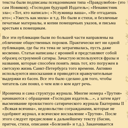
тексты были подписаны псевдонимами типа «Правдулюбов» (это
сам Новиков); «Господин будущий Издатель»; «Ненавистник
зла»; «Тот, кто написал»; «Услужница ваша», «Не отгадаешь
кто»; «Ужесть как мила» и т.д. Но были и стихи, и безличные
печатные материалы, и копии помещичьих указов, и письма
крестьян к помещикам.
Все эти публикации были по большей части направлены на
обличение общественных пороков. Практически нет ни одной
публикации, где бы эта тема не затрагивалась, пусть даже
косвенно. Статьи написаны с иронией и представляют собой
образец остроумной сатиры. Зачастую используются фразы и
названия, которые способен понять лишь тот, кто погружен в
светскую жизнь Санкт-Петербурга того времени. Активно
используются иносказания и приводятся нравоучительные
выдержки из басен. Все это было сделано для того, чтобы
читатель сам понял, о чем или о ком идет речь.
Иронична и сама структура журнала. Многие номера «Трутня»
начинаются с обращения «Господин издатель…», а затем идет
высмеивание провластного сатирического журнала Екатерины II
«Всякая всячина», недовольство согражданами, которые не
одобряют журнал, и всяческое восхваление «Трутня». После
этого следует предисловие к дальнейшему тексту (басни,
притчи, стихи, описания «Болезней» и т.д.). Заканчивается