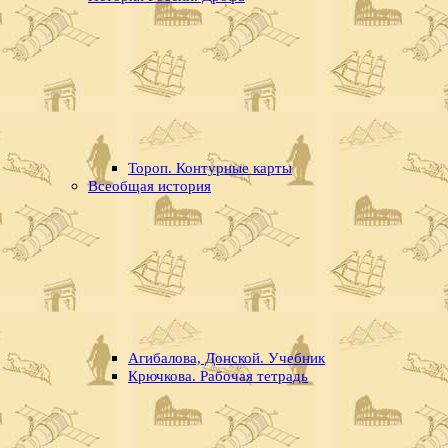
Тороп. Контурные карты
Всеобщая история
Агибалова, Донской. Учебник
Крючкова. Рабочая тетрадь