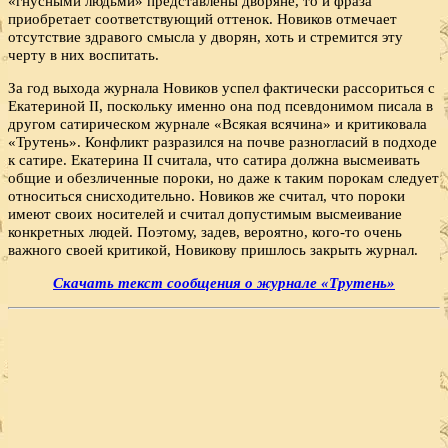
«гнусными людьми» представлены дворяне, то и фраза
приобретает соответствующий оттенок. Новиков отмечает
отсутствие здравого смысла у дворян, хоть и стремится эту
черту в них воспитать.
За год выхода журнала Новиков успел фактически рассориться с
Екатериной II, поскольку именно она под псевдонимом писала в
другом сатирическом журнале «Всякая всячина» и критиковала
«Трутень». Конфликт разразился на почве разногласий в подходе
к сатире. Екатерина II считала, что сатира должна высмеивать
общие и обезличенные пороки, но даже к таким порокам следует
относиться снисходительно. Новиков же считал, что пороки
имеют своих носителей и считал допустимым высмеивание
конкретных людей. Поэтому, задев, вероятно, кого-то очень
важного своей критикой, Новикову пришлось закрыть журнал.
Скачать текст сообщения о журнале «Трутень»