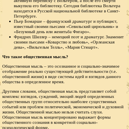
активную переписку с Вольтером, а после его смерти
выкупила его библиотеку. Сегодня библиотека Вольтера
находится в Русской национальной библиотеке в Санкт-
Петербурге.
Пьер Бомарше – французский драматург и публицист,
известный своими пьесами «Севильский цирюльник» и
«Безумный день или женитьба Фигаро».
Фридрих Шиллер – немецкий поэт и драматург. Знаменит
своими пьесами «Коварство и любовь», «Орлеанская
дева», «Вильгельм Телль», «Мария Стюарт».
Что такое общественная мысль?
Общественная мысль – это осознанное и социально-значимое
отображение реально существующей действительности (т.е.
общественной жизни) в виде системы идей и взглядов данного
общества в определенное время.
Другими словами, общественная мысль представляет собой
комплекс взглядов, суждений, эмоций людей определенных
общественных групп относительно наиболее существенных
событий или проблем политической, экономической и духовной
жизни. Общественной мыслью нельзя считать слухи.
Общественная мысль концентрировано выражает формы
общественного сознания в конкретной социально-
психологической форме.