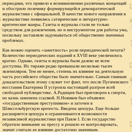
периодики, что привело к возникновению различных концепций
и обострило полемику формирующейся демократической
журналистики с официальной. В качестве нового направления в
журналистике появились сатирические и литературно-
критические жанры. Газеты и журналы стали не только
средством для развлечения, но и инструментом для работы ума,
поскольку заставляли задумываться об общественно значимых
проблемах.
Как можно оценить «заметность» роли периодической печати?
Количество периодических изданий в XVIII веке увеличилось
кратно. Однако, газеты и журналы были далеко не всем
доступны. Их тиражи редко превышали несколько тысяч
экземпляров. Тем не менее, степень их влияние на деятельную
часть российского общества было значительно. Самым главным
доказательством этому служит тот факт, что после Пугачевского
восстания Екатерина II устроила настоящий разгром всей
свободной публицистике. А.Радищев был приговорен к смерти,
но казнь заменена ссылкой. Н.Новиков был объявлен
«государственным преступником» и заточен в
Шлиссельбургскую крепость. Введена цензура. Еще больше
расширяется цензура и ограничиваются возможности
независимой журналистики при Павле I. Если государство
обратило внимание на прессу и решило ее контролировать,
значит считало ее влияние достаточно значимым.