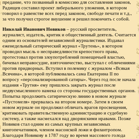
предание, что позванный в комиссию для составления законов,
Радищев составил проект либерального уложения, в котором
говорил о равенстве всех перед законом, свободе печати и т.д.,
за что получил строгое внушение и решил покончить с собой.
Николай Иванович Новиков
– русский просветитель,
журналист, издатель, критик и общественный деятель. Считается
одним из основателей независимой журналистики. Издавал
еженедельный сатирический журнал «Трутень», в котором
проводил мысль о несправедливости крепостного права,
протестовал против злоупотреблений помещичьей властью,
бичевал неправосудие, взяточничество, выступал с обличениями
против придворных. Вступил в полемику с журналом «Всякая
Всячина», в которой публиковалась сама Екатерина II по
вопросу «персонализированной сатиры». Через год после начала
издания «Трутня» ему пришлось закрыть журнал после
недвусмысленного намека со стороны государственных органов.
Попытка продолжить сатирическую линию в новом журнале
«Пустомеля» прервалась на втором номере. Затем в своем
новом журнале он продолжил обличать врагов просвещения,
критиковать правительственную администрацию и судебную
систему, а также насмехался над дворянскими нравами. Позже
Новиков стал одним из самых крупных независимых
книгопечатников, членом масонской ложи и филантропом.
Благодаря Новикову в 1787 году во время массового голода