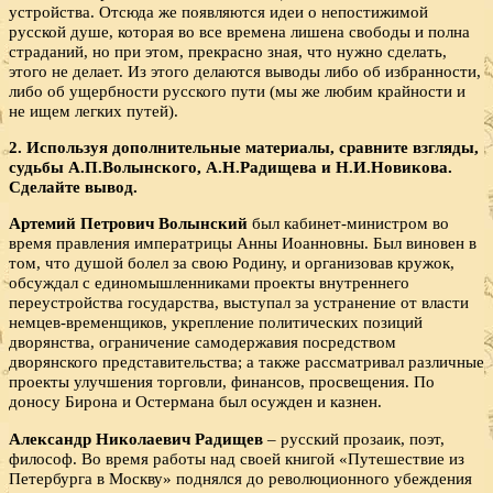
устройства. Отсюда же появляются идеи о непостижимой
русской душе, которая во все времена лишена свободы и полна
страданий, но при этом, прекрасно зная, что нужно сделать,
этого не делает. Из этого делаются выводы либо об избранности,
либо об ущербности русского пути (мы же любим крайности и
не ищем легких путей).
2. Используя дополнительные материалы, сравните взгляды,
судьбы А.П.Волынского, А.Н.Радищева и Н.И.Новикова.
Сделайте вывод.
Артемий Петрович Волынский
был кабинет-министром во
время правления императрицы Анны Иоанновны. Был виновен в
том, что душой болел за свою Родину, и организовав кружок,
обсуждал с единомышленниками проекты внутреннего
переустройства государства, выступал за устранение от власти
немцев-временщиков, укрепление политических позиций
дворянства, ограничение самодержавия посредством
дворянского представительства; а также рассматривал различные
проекты улучшения торговли, финансов, просвещения. По
доносу Бирона и Остермана был осужден и казнен.
Александр Николаевич Радищев
– русский прозаик, поэт,
философ. Во время работы над своей книгой «Путешествие из
Петербурга в Москву» поднялся до революционного убеждения