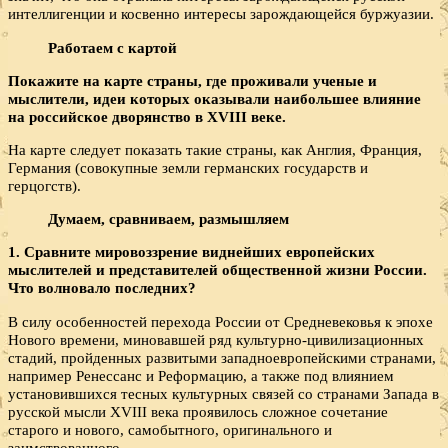
интеллигенции и косвенно интересы зарождающейся буржуазии.
Работаем с картой
Покажите на карте страны, где проживали ученые и
мыслители, идеи которых оказывали наибольшее влияние
на российское дворянство в
XVIII веке.
На карте следует показать такие страны, как Англия, Франция,
Германия (совокупные земли германских государств и
герцогств).
Думаем, сравниваем, размышляем
1. Сравните мировоззрение виднейших европейских
мыслителей и представителей общественной жизни России.
Что волновало последних?
В силу особенностей перехода России от Средневековья к эпохе
Нового времени, миновавшей ряд культурно-цивилизационных
стадий, пройденных развитыми западноевропейскими странами,
например Ренессанс и Реформацию, а также под влиянием
установившихся тесных культурных связей со странами Запада в
русской мысли XVIII века проявилось сложное сочетание
старого и нового, самобытного, оригинального и
заимствованного.