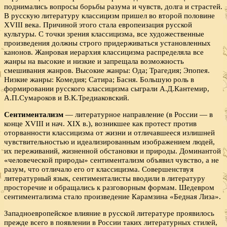
поднимались вопросы борьбы разума и чувств, долга и страстей.
В русскую литературу классицизм пришел во второй половине
XVIII века. Причиной этого стала европеизация русской
культуры. С точки зрения классицизма, все художественные
произведения должны строго придерживаться установленных
канонов. Жанровая иерархия классицизма распределяла все
жанры на высокие и низкие и запрещала возможность
смешивания жанров. Высокие жанры: Ода; Трагедия; Эпопея.
Низкие жанры: Комедия; Сатира; Басня. Большую роль в
формировании русского классицизма сыграли А.Д.Кантемир,
А.П.Сумароков и В.К.Тредиаковский.
Сентиментализм
— литературное направление (в России — в
конце XVIII и нач. XIX в.), возникшее как протест против
оторванности классицизма от жизни и отличавшееся излишней
чувствительностью и идеализированным изображением людей,
их переживаний, жизненной обстановки и природы. Доминантой
«человеческой природы» сентиментализм объявил чувство, а не
разум, что отличало его от классицизма. Совершенствуя
литературный язык, сентименталисты вводили в литературу
просторечие и обращались к разговорным формам. Шедевром
сентиментализма стало произведение Карамзина «Бедная Лиза».
Западноевропейское влияние в русской литературе проявилось
прежде всего в появлении в России таких литературных стилей,