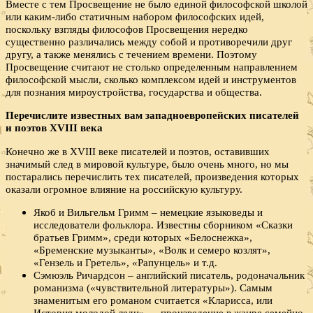
Вместе с тем Просвещение не было единой философской школой
или каким-либо статичным набором философских идей,
поскольку взгляды философов Просвещения нередко
существенно различались между собой и противоречили друг
другу, а также менялись с течением времени. Поэтому
Просвещение считают не столько определенным направлением
философской мысли, сколько комплексом идей и инструментов
для познания мироустройства, государства и общества.
Перечислите известных вам западноевропейских писателей
и поэтов
XVIII века
Конечно же в XVIII веке писателей и поэтов, оставивших
значимый след в мировой культуре, было очень много, но мы
постарались перечислить тех писателей, произведения которых
оказали огромное влияние на российскую культуру.
Якоб и Вильгельм Гримм – немецкие языковеды и
исследователи фольклора. Известны сборником «Сказки
братьев Гримм», среди которых «Белоснежка»,
«Бременские музыканты», «Волк и семеро козлят»,
«Гензель и Гретель», «Рапунцель» и т.д.
Сэмюэль Ричардсон – английский писатель, родоначальник
романизма («чувствительной литературы»). Самым
знаменитым его романом считается «Кларисса, или
История молодой леди» — произведение в жанре семейно-