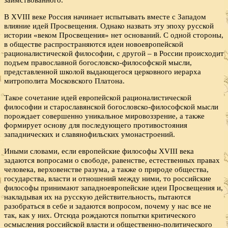
В XVIII веке Россия начинает испытывать вместе с Западом
влияние идей Просвещения. Однако назвать эту эпоху русской
истории «веком Просвещения» нет оснований. С одной стороны,
в обществе распространяются идеи новоевропейской
рационалистической философии, с другой – в России происходит
подъем православной богословско-философской мысли,
представленной школой выдающегося церковного иерарха
митрополита Московского Платона.
Такое сочетание идей европейской рационалистической
философии и старославянской богословско-философской мысли
порождает совершенно уникальное мировоззрение, а также
формирует основу для последующего противостояния
западнических и славянофильских умонастроений.
Иными словами, если европейские философы XVIII века
задаются вопросами о свободе, равенстве, естественных правах
человека, верховенстве разума, а также о природе общества,
государства, власти и отношений между ними, то российские
философы принимают западноевропейские идеи Просвещения и,
накладывая их на русскую действительность, пытаются
разобраться в себе и задаются вопросом, почему у нас все не
так, как у них. Отсюда рождаются попытки критического
осмысления российской власти и общественно-политического