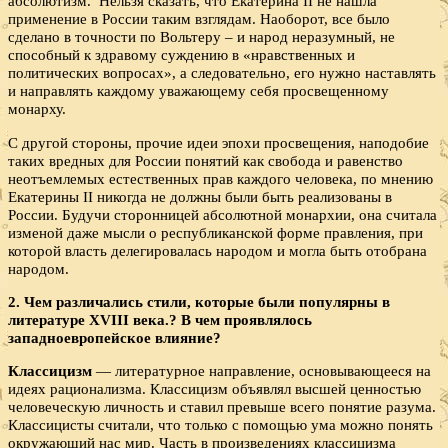
абсолютизм. Нельзя сказать, что Екатерина II не нашла
применение в России таким взглядам. Наоборот, все было
сделано в точности по Вольтеру – и народ неразумный, не
способный к здравому суждению в «нравственных и
политических вопросах», а следовательно, его нужно наставлять
и направлять каждому уважающему себя просвещенному
монарху.
С другой стороны, прочие идеи эпохи просвещения, наподобие
таких вредных для России понятий как свобода и равенство
неотъемлемых естественных прав каждого человека, по мнению
Екатерины II никогда не должны были быть реализованы в
России. Будучи сторонницей абсолютной монархии, она считала
изменой даже мысли о республиканской форме правления, при
которой власть делегировалась народом и могла быть отобрана
народом.
2. Чем различались стили, которые были популярны в
литературе
XVIII века.? В чем проявлялось
западноевропейское влияние?
Классицизм
— литературное направление, основывающееся на
идеях рационализма. Классицизм объявлял высшей ценностью
человеческую личность и ставил превыше всего понятие разума.
Классицисты считали, что только с помощью ума можно понять
окружающий нас мир. Часть в произведениях классицизма