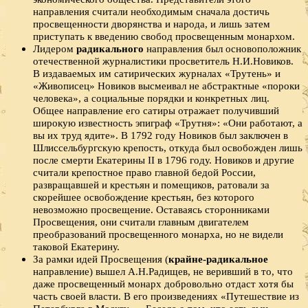
направления считали необходимым сначала достичь
просвещенности дворянства и народа, и лишь затем
приступать к введению свобод просвещенным монархом.
Лидером
радикального
направления был основоположник
отечественной журналистики просветитель Н.И.Новиков.
В издаваемых им сатирических журналах «Трутень» и
«Живописец» Новиков высмеивал не абстрактные «пороки
человека», а социальные порядки и конкретных лиц.
Общее направление его сатиры отражает получивший
широкую известность эпиграф «Трутня»: «Они работают, а
вы их труд ядите». В 1792 году Новиков был заключен в
Шлиссельбургскую крепость, откуда был освобожден лишь
после смерти Екатерины II в 1796 году. Новиков и другие
считали крепостное право главной бедой России,
развращавшей и крестьян и помещиков, ратовали за
скорейшее освобождение крестьян, без которого
невозможно просвещение. Оставаясь сторонниками
Просвещения, они считали главным двигателем
преобразований просвещенного монарха, но не видели
таковой Екатерину.
За рамки идей Просвещения (
крайне-радикальное
направление) вышел А.Н.Радищев, не веривший в то, что
даже просвещенный монарх добровольно отдаст хотя бы
часть своей власти. В его произведениях «Путешествие из