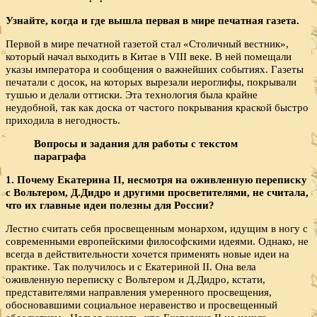
Узнайте, когда и где вышла первая в мире печатная газета.
Первой в мире печатной газетой стал «Столичный вестник»,
который начал выходить в Китае в VIII веке. В ней помещали
указы императора и сообщения о важнейших событиях. Газеты
печатали с досок, на которых вырезали иероглифы, покрывали
тушью и делали оттиски. Эта технология была крайне
неудобной, так как доска от частого покрывания краской быстро
приходила в негодность.
Вопросы и задания для работы с текстом
параграфа
1. Почему Екатерина
II, несмотря на оживленную переписку
с Вольтером, Д.Дидро и другими просветителями, не считала,
что их главные идеи полезны для России?
Лестно считать себя просвещенным монархом, идущим в ногу с
современными европейскими философскими идеями. Однако, не
всегда в действительности хочется применять новые идеи на
практике. Так получилось и с Екатериной II. Она вела
оживленную переписку с Вольтером и Д.Дидро, кстати,
представителями направления умеренного просвещения,
обосновавшими социальное неравенство и просвещенный