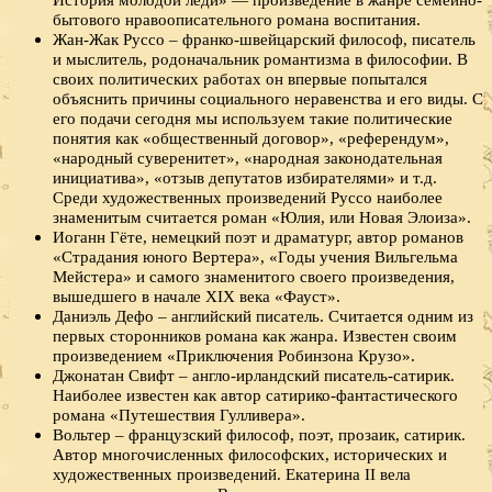
бытового нравоописательного романа воспитания.
Жан-Жак Руссо – франко-швейцарский философ, писатель
и мыслитель, родоначальник романтизма в философии. В
своих политических работах он впервые попытался
объяснить причины социального неравенства и его виды. С
его подачи сегодня мы используем такие политические
понятия как «общественный договор», «референдум»,
«народный суверенитет», «народная законодательная
инициатива», «отзыв депутатов избирателями» и т.д.
Среди художественных произведений Руссо наиболее
знаменитым считается роман «Юлия, или Новая Элоиза».
Иоганн Гёте, немецкий поэт и драматург, автор романов
«Страдания юного Вертера», «Годы учения Вильгельма
Мейстера» и самого знаменитого своего произведения,
вышедшего в начале XIX века «Фауст».
Даниэль Дефо – английский писатель. Считается одним из
первых сторонников романа как жанра. Известен своим
произведением «Приключения Робинзона Крузо».
Джонатан Свифт – англо-ирландский писатель-сатирик.
Наиболее известен как автор сатирико-фантастического
романа «Путешествия Гулливера».
Вольтер – французский философ, поэт, прозаик, сатирик.
Автор многочисленных философских, исторических и
художественных произведений. Екатерина II вела