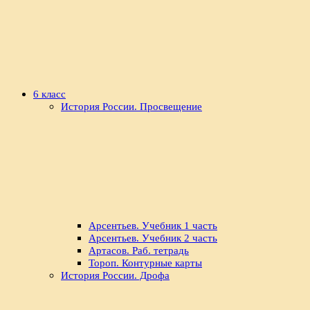
6 класс
История России. Просвещение
Арсентьев. Учебник 1 часть
Арсентьев. Учебник 2 часть
Артасов. Раб. тетрадь
Тороп. Контурные карты
История России. Дрофа