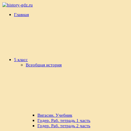
Перейти
к
history-
Готовые
Главная
содержимому
gdz.ru
домашние
задания
по
истории
5 класс
Всеобщая история
Вигасин. Учебник
Годер. Раб. тетрадь 1 часть
Годер. Раб. тетрадь 2 часть