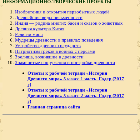
ИНФОРМАЦИОННО-ТВОРЧЕСКИЕ ПРОЕКТЫ
Изобретения и открытия первобытных людей
Древнейшие виды письменности
Индия — родина многих басен и сказок о животных
Древняя культура Китая
Религии мира
Мудрецы древности о правилах поведения
Устройство древних государств
Патриотизм греков в войнах с персами
Зрелища, возникшие в древности
Знаменитые сооружения и постройки древности
Ответы к рабочей тетради «История
Древнего мира» 5 класс 1 часть. Годер (2017
г)
Ответы к рабочей тетради «История
Древнего мира» 5 класс 2 часть. Годер (2017
г)
Главная страница сайта