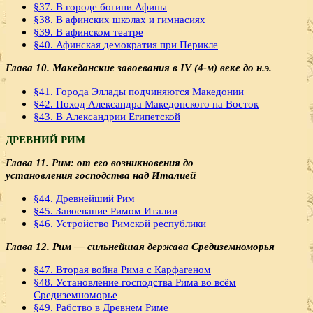
§37. В городе богини Афины
§38. В афинских школах и гимнасиях
§39. В афинском театре
§40. Афинская демократия при Перикле
Глава 10. Македонские завоевания в IV (4-м) веке до н.э.
§41. Города Эллады подчиняются Македонии
§42. Поход Александра Македонского на Восток
§43. В Александрии Египетской
ДРЕВНИЙ РИМ
Глава 11. Рим: от его возникновения до
установления
господства над Италией
§44. Древнейший Рим
§45. Завоевание Римом Италии
§46. Устройство Римской республики
Глава 12. Рим — сильнейшая держава Средиземноморья
§47. Вторая война Рима с Карфагеном
§48. Установление господства Рима во всём
Средиземноморье
§49. Рабство в Древнем Риме