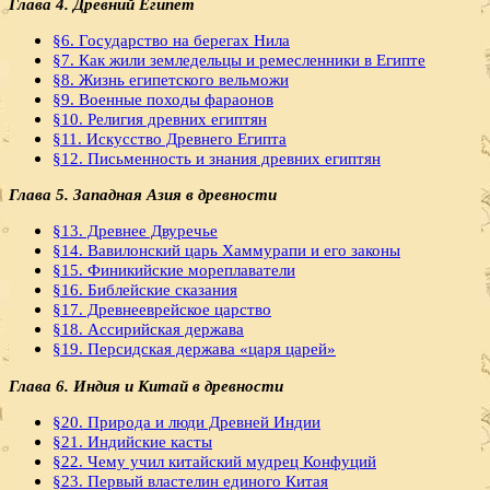
Глава 4. Древний Египет
§6. Государство на берегах Нила
§7. Как жили земледельцы и ремесленники в Египте
§8. Жизнь египетского вельможи
§9. Военные походы фараонов
§10. Религия древних египтян
§11. Искусство Древнего Египта
§12. Письменность и знания древних египтян
Глава 5. Западная Азия в древности
§13. Древнее Двуречье
§14. Вавилонский царь Хаммурапи и его законы
§15. Финикийские мореплаватели
§16. Библейские сказания
§17. Древнееврейское царство
§18. Ассирийская держава
§19. Персидская держава «царя царей»
Глава 6. Индия и Китай в древности
§20. Природа и люди Древней Индии
§21. Индийские касты
§22. Чему учил китайский мудрец Конфуций
§23. Первый властелин единого Китая