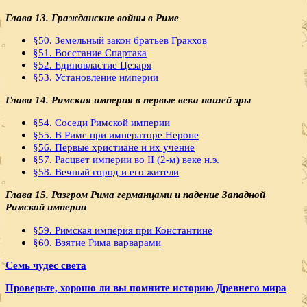
Глава 13. Гражданские войны в Риме
§50. Земельный закон братьев Гракхов
§51. Восстание Спартака
§52. Единовластие Цезаря
§53. Установление империи
Глава 14. Римская империя в первые века нашей эры
§54. Соседи Римской империи
§55. В Риме при императоре Нероне
§56. Первые христиане и их учение
§57. Расцвет империи во II (2-м) веке н.э.
§58. Вечный город и его жители
Глава 15. Разгром Рима германцами и падение Западной
Римской империи
§59. Римская империя при Константине
§60. Взятие Рима варварами
Семь чудес света
Проверьте, хорошо ли вы помните историю Древнего мира