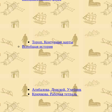
Тороп. Контурные карты
Всеобщая история
Агибалова, Донской. Учебник
Крючкова. Рабочая тетрадь