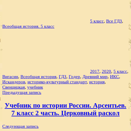
5 класс
,
Все ГДЗ
,
Всеобщая история. 5 класс
2017
,
2020
,
5 класс
,
Вигасин
,
Всеобщая история
,
ГДЗ
,
Годер
,
Древний мир
,
ИКС
,
Искандеров
,
историко-культурный стандарт
,
история
,
Свенцицкая
,
учебник
Навигация
Предыдущая запись
по
Учебник по истории России. Арсентьев.
записям
7 класс 2 часть. Церковный раскол
Следующая запись