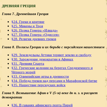
ДРЕВНЯЯ ГРЕЦИЯ
Глава 7. Древнейшая Греция
§24. Греки и критяне
§25. Микены и Троя
§26. Поэма Гомера «Илиада»
§27. Поэма Гомера «Одиссея»
§28. Религия древних греков
Глава 8. Полисы Греции и их борьба с персидским нашествием
§29. Земледельцы Аттики теряют землю и свободу
§30. Зарождение демократии в Афинах
§31. Древняя Спарта
§32. Греческие колонии на берегах Средиземного и
Чёрного морей
§33. Олимпийские игры в древности
§34. Победа греков над персами в Марафонской битве
§35. Нашествие персидских войск
Глава 9. Возвышение Афин в V (5-м) веке до н. э. и расцвет
демократии
§36. В гаванях афинского порта Пирей