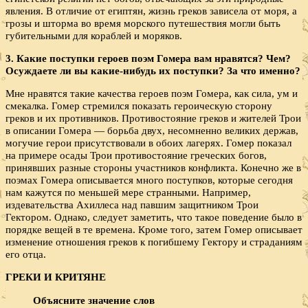
явления. В отличие от египтян, жизнь греков зависела от моря, а
грозы и шторма во время морского путешествия могли быть
губительными для кораблей и моряков.
3. Какие поступки героев поэм Гомера вам нравятся? Чем?
Осуждаете ли вы какие-нибудь их поступки? За что именно?
Мне нравятся такие качества героев поэм Гомера, как сила, ум и
смекалка. Гомер стремился показать героическую сторону
греков и их противников. Противостояние греков и жителей Трои
в описании Гомера — борьба двух, несомненно великих держав,
могучие герои присутствовали в обоих лагерях. Гомер показал
на примере осады Трои противостояние греческих богов,
принявших разные стороны участников конфликта. Конечно же в
поэмах Гомера описывается много поступков, которые сегодня
нам кажутся по меньшей мере странными. Например,
издевательства Ахиллеса над павшим защитником Трои
Гектором. Однако, следует заметить, что такое поведение было в
порядке вещей в те времена. Кроме того, затем Гомер описывает
изменение отношения греков к погибшему Гектору и страданиям
его отца.
ГРЕКИ И КРИТЯНЕ
Объясните значение слов