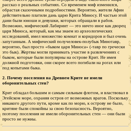
рассказ о реальных событиях. Со временем миф изменился,
обрастая сказочными подробностями. Вероятно, жители Афин
действительно платили дань царю Крита Миносу. И частью этой
дани были юноши и девушки, которых обращали в рабов.
Возможно, мифический Лабиринт — это ничто иное как дворец
царя Миноса, который, как мы знаем из археологических
исследований, имел множество комнат и коридоров и был очень
запутанным. А мифический получеловек-полубык Минотавр,
вероятно, был просто «быком царя Миноса» (-тавр по гречески
это бык). Жертвы могли принимать участие в развлечениях с
быком, которые были популярны на острове Крит. Не имея
должной подготовки, они скорее всего погибали на рогах или
под копытами быка.
2. Почему поселения на Древнем Крите не имели
оборонительных стен?
Крит обладал большим и самым сильным флотом, и властвовал в
Эгейском море, охраняя остров от возможных врагов. Поскольку
никакого другого пути, кроме как по морю, к острову не было,
критяне были спокойны за свою безопасность. Вероятно,
поэтому поселения не имели оборонительных стен — они были
просто не нужны.