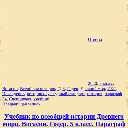
Ответы
2020
,
5 класс
,
Вигасин
,
Всеобщая история
,
ГДЗ
,
Годер
,
Древний мир
,
ИКС
,
Искандеров
,
историко-культурный стандарт
,
история
,
параграф
24
,
Свенцицкая
,
учебник
Навигация
Предыдущая запись
по
Учебник по всеобщей истории Древнего
записям
мира. Вигасин, Годер. 5 класс. Параграф