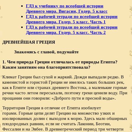
ГДЗ к учебнику по всеобщей истории
Древнего мира. Вигасин, Годер. 5 класс
ГДЗ к рабочей тетради по всеобщей истории
Древнего мира. Годер. 5 класс. Часть 1
ГДЗ к рабочей тетради по всеобщей истории
Древнего мира. Годер. 5 класс. Часть 2
ДРЕВНЕЙШАЯ ГРЕЦИЯ
Знакомясь с главой, подумайте
1. Чем природа Греции отличалась от природы Египта?
Каким занятиям она благоприятствовала?
Климат Греции был сухой и жаркий. Дожди выпадали редко. В
каменистой и гористой Греции не имелось таких больших рек,
как в Египте или странах древнего Востока, а маленькие горные
речки часто летом пересыхали, поэтому греки ценили воду. При
прощании они говорили: «Доброго пути и пресной воды».
Территория Греции в отличие от Египта изобилует
горами. Горные цепи делят Грецию на множество узких и
изолированных долин с выходом к морю. Здесь мало обширных
плодородных равнин, если не считать Лаконии, Беотии,
Фессалии и на Эвбее. В древнегреческий период три четверти