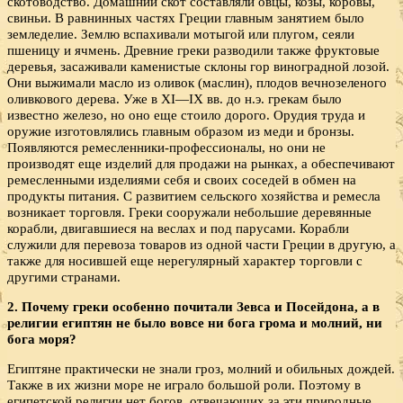
скотоводство. Домашний скот составляли овцы, козы, коровы,
свиньи. В равнинных частях Греции главным занятием было
земледелие. Землю вспахивали мотыгой или плугом, сеяли
пшеницу и ячмень. Древние греки разводили также фруктовые
деревья, засаживали каменистые склоны гор виноградной лозой.
Они выжимали масло из оливок (маслин), плодов вечнозеленого
оливкового дерева. Уже в XI—IX вв. до н.э. грекам было
известно железо, но оно еще стоило дорого. Орудия труда и
оружие изготовлялись главным образом из меди и бронзы.
Появляются ремесленники-профессионалы, но они не
производят еще изделий для продажи на рынках, а обеспечивают
ремесленными изделиями себя и своих соседей в обмен на
продукты питания. С развитием сельского хозяйства и ремесла
возникает торговля. Греки сооружали небольшие деревянные
корабли, двигавшиеся на веслах и под парусами. Корабли
служили для перевоза товаров из одной части Греции в другую, а
также для носившей еще нерегулярный характер торговли с
другими странами.
2. Почему греки особенно почитали Зевса и Посейдона, а в
религии египтян не было вовсе ни бога грома и молний, ни
бога моря?
Египтяне практически не знали гроз, молний и обильных дождей.
Также в их жизни море не играло большой роли. Поэтому в
египетской религии нет богов, отвечающих за эти природные