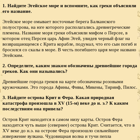
1. Найдите Эгейское море и вспомните, как греки объясняли
его название.
Эгейское море омывает восточные берега Балканского
полуострова, на юге которого располагались древнегреческие
племена. Название моря греки объясняли мифом о Персее, в
котором отец Персея царь Афин Эгей, увидев черный флаг на
возвращающемся с Крита корабле, подумал, что его сын погиб и
бросился со скалы в море. В честь погибшего царя море названо
Эгейским.
2. Определите, каким знаком обозначены древнейшие города
греков. Как они назывались?
Древнейшие города греков на карте обозначены розовыми
кружочками. Это города Афины, Фивы, Микены, Тиринф, Пилос.
3. Найдите острова Крит и Фера. Какая природная
катастрофа произошла в XV (15-м) веке до н. э.? К каким
последствиям она привела?
Остров Крит находится в самом низу карты. Остров Фера
находится чуть выше (севернее) острова Крит. Считается, что в
XV веке до н.э. на острове Фера произошло сильнейшее
извержение вулкана. Чудовищная волна и тучи пепла