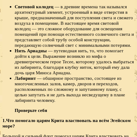
Световой колодец
— в древние времена так назывался
архитектурный элемент, устроенный в виде отверстия в
крыше, предназначенный для поступления света и свежего
воздуха в помещение. В настоящее время световой
колодец — это сложное оборудование для освещения
помещений при помощи естественного солнечного света и
представляет собой трубу особой конструкции,
передающую солнечный свет с минимальными потерями.
Нить Ариадны
— путеводная нить, то, что помогает
дойти к цели. Выражение возникло из мифа о
древнегреческом герое Тесее, которому удалось выбраться
из лабиринта, благодаря клубку ниток, который ему дала
дочь царя Миноса Ариадна.
Лабиринт
— обширное пространство, состоящее из
многочисленных залов, камер, дворов и переходов,
расположенных по сложному и запутанному плану, с
целью запутать и не дать выхода несведущему в плане
лабиринта человеку.
Проверьте себя
1.Что помогало царям Крита властвовать на всём Эгейском
море?
Большой и сильный флот помогал царям Крита властвовать на