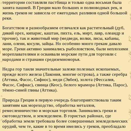
территории составляли пастбища и только одна восьмая была
занята пашней. В Греции мало больших и полноводных рек, и
жизнь греков не зависела от ежегодных разливов одной большой
реки.
Богатством и разнообразием отличался как растительный (дуб,
дикий орех, кипарис, каштан, пихта, ель, мирт, лавр, олеандр и
прочие), так и животный мир (медведи, волки, лисы, кабаны,
лани, олени, косули, зайцы. Но особенно много грекам давало
море. Греки активно занимались рыболовством, были неплохими
мореплавателями и осваивали морские пути для торговли с
народами и странами средиземноморья.
Недра гор таили значительные залежи полезных ископаемых,
прежде всего железа (Лакония, многие острова), а также серебра
(Аттика, Фасос, Сифнос), меди (Эвбея), золота (Фессалия,
Фасос, Сифнас), свинца (Кеос), белого мрамора (Аттика, Парос),
тёмно-синей глины (Аттика).
Природа Греции в первую очередь благоприятствовала таким
занятиям как мореходство, обработка металлов,
ремесленничество и морская торговля. Занимались греки и
скотоводством, и земледелием. В гористых районах, где
обработка земли требовала более совершенных земледельческих
орудий, чем те, какие в то время имелись у греков, преобладало