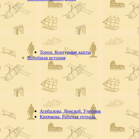
Тороп. Контурные карты
Всеобщая история
Агибалова, Донской. Учебник
Крючкова. Рабочая тетрадь