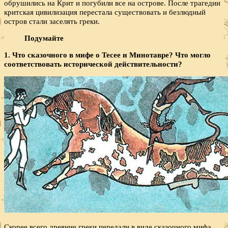
обрушились на Крит и погубили все на острове. После трагедии
критская цивилизация перестала существовать и безлюдный
остров стали заселять греки.
Подумайте
1. Что сказочного в мифе о Тесее и Минотавре? Что могло
соответствовать исторической действительности?
Скорее всего древние греки передали в виде сказочного мифа