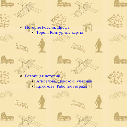
История России. Дрофа
Тороп. Контурные карты
Всеобщая история
Агибалова, Донской. Учебник
Крючкова. Рабочая тетрадь