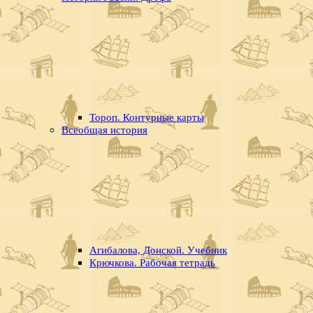
Тороп. Контурные карты
Всеобщая история
Агибалова, Донской. Учебник
Крючкова. Рабочая тетрадь