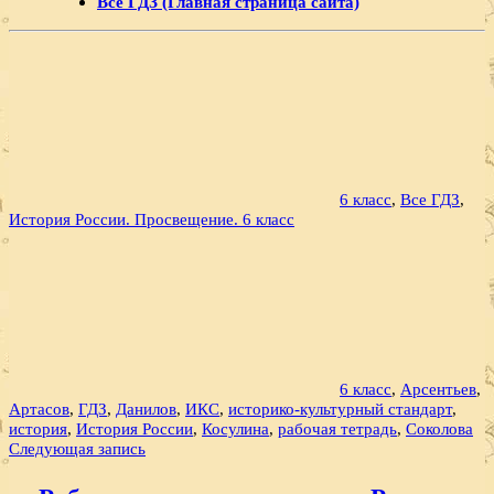
Все ГДЗ (Главная страница сайта)
6 класс
,
Все ГДЗ
,
История России. Просвещение. 6 класс
6 класс
,
Арсентьев
,
Артасов
,
ГДЗ
,
Данилов
,
ИКС
,
историко-культурный стандарт
,
история
,
История России
,
Косулина
,
рабочая тетрадь
,
Соколова
Навигация
Следующая запись
по