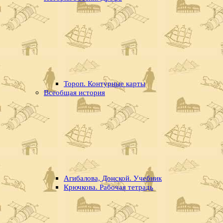
Тороп. Контурные карты
Всеобщая история
Агибалова, Донской. Учебник
Крючкова. Рабочая тетрадь