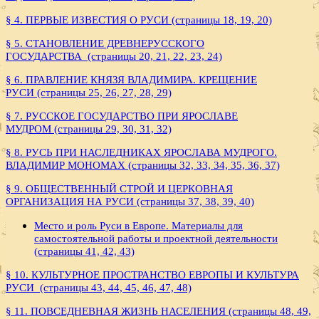
§ 4. ПЕРВЫЕ ИЗВЕСТИЯ О РУСИ (страницы 18, 19, 20)
§ 5. СТАНОВЛЕНИЕ ДРЕВНЕРУССКОГО
ГОСУДАРСТВА (страницы 20, 21, 22, 23, 24)
§ 6. ПРАВЛЕНИЕ КНЯЗЯ ВЛАДИМИРА. КРЕЩЕНИЕ
РУСИ (страницы 25, 26, 27, 28, 29)
§ 7. РУССКОЕ ГОСУДАРСТВО ПРИ ЯРОСЛАВЕ
МУДРОМ (страницы 29, 30, 31, 32)
§ 8. РУСЬ ПРИ НАСЛЕДНИКАХ ЯРОСЛАВА МУДРОГО.
ВЛАДИМИР МОНОМАХ (страницы 32, 33, 34, 35, 36, 37)
§ 9. ОБЩЕСТВЕННЫЙ СТРОЙ И ЦЕРКОВНАЯ
ОРГАНИЗАЦИЯ НА РУСИ (страницы 37, 38, 39, 40)
Место и роль Руси в Европе. Материалы для
самостоятельной работы и проектной деятельности
(страницы 41, 42, 43)
§ 10. КУЛЬТУРНОЕ ПРОСТРАНСТВО ЕВРОПЫ И КУЛЬТУРА
РУСИ (страницы 43, 44, 45, 46, 47, 48)
§ 11. ПОВСЕДНЕВНАЯ ЖИЗНЬ НАСЕЛЕНИЯ (страницы 48, 49,