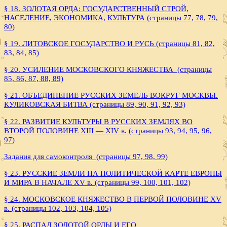
§ 18. ЗОЛОТАЯ ОРДА: ГОСУДАРСТВЕННЫЙ СТРОЙ,
НАСЕЛЕНИЕ, ЭКОНОМИКА, КУЛЬТУРА (страницы 77, 78, 79,
80)
§ 19. ЛИТОВСКОЕ ГОСУДАРСТВО И РУСЬ (страницы 81, 82,
83, 84, 85)
§ 20. УСИЛЕНИЕ МОСКОВСКОГО КНЯЖЕСТВА (страницы
85, 86, 87, 88, 89)
§ 21. ОБЪЕДИНЕНИЕ РУССКИХ ЗЕМЕЛЬ ВОКРУГ МОСКВЫ.
КУЛИКОВСКАЯ БИТВА (страницы 89, 90, 91, 92, 93)
§ 22. РАЗВИТИЕ КУЛЬТУРЫ В РУССКИХ ЗЕМЛЯХ ВО
ВТОРОЙ ПОЛОВИНЕ XIII — XIV в. (страницы 93, 94, 95, 96,
97)
Задания для самоконтроля (страницы 97, 98, 99)
§ 23. РУССКИЕ ЗЕМЛИ НА ПОЛИТИЧЕСКОЙ КАРТЕ ЕВРОПЫ
И МИРА В НАЧАЛЕ XV в. (страницы 99, 100, 101, 102)
§ 24. МОСКОВСКОЕ КНЯЖЕСТВО В ПЕРВОЙ ПОЛОВИНЕ XV
в. (страницы 102, 103, 104, 105)
§ 25. РАСПАД ЗОЛОТОЙ ОРДЫ И ЕГО