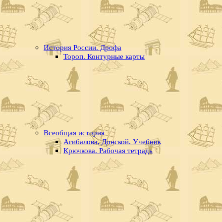
История России. Дрофа
Тороп. Контурные карты
Всеобщая история
Агибалова, Донской. Учебник
Крючкова. Рабочая тетрадь