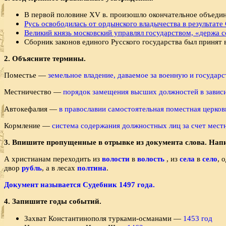
В первой половине XV в. произошло окончательное объ­еди
Русь освободилась от ордынского владычества в резуль­тате
Великий князь московский управлял государством, «дер­жа с
Сборник законов единого Русского государства был при­нят в
2. Объясните термины.
Поместье —
земельное владение, даваемое за военную и государ
Местничество —
порядок замещения высших должностей в зависи
Автокефалия —
в православии самостоятельная поместная церков
Кормление —
система содержания должностных лиц за счет местн
3. Впишите пропущенные в отрывке из документа слова. Напи
А христианам переходить из
волости
в
волость
, из
села
в
село
, 
двор
рубль
, а в лесах
полтина
.
Документ называется Судебник 1497 года.
4. Запишите годы событий.
Захват Константинополя турками-османами —
1453 год