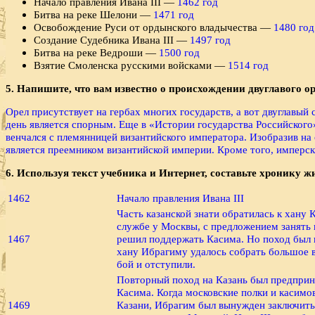
Начало правления Ивана III —
1462 год
Битва на реке Шелони —
1471 год
Освобождение Руси от ордынского владычества —
1480 год
Создание Судебника Ивана III —
1497 год
Битва на реке Ведроши —
1500 год
Взятие Смоленска русскими войсками —
1514 год
5. Напишите, что вам известно о происхождении двуглаво­го ор
Орел присутствует на гербах многих государств, а вот двуглавый 
день является спорным. Еще в «Истории государства Российского»
венчался c племянницей византийского императора. Изобразив на 
является преемником византийской империи. Кроме того, имперс
6. Используя текст учебника и Интернет, составьте хрони­ку ж
1462
Начало правления Ивана III
Часть казанской знати обратилась к хану
службе у Москвы, с предложением занять к
1467
решил поддержать Касима. Но поход был 
хану Ибрагиму удалось собрать большое в
бой и отступили.
Повторный поход на Казань был предприн
Касима. Когда московские полки и касимо
1469
Казани, Ибрагим был вынужден заключить