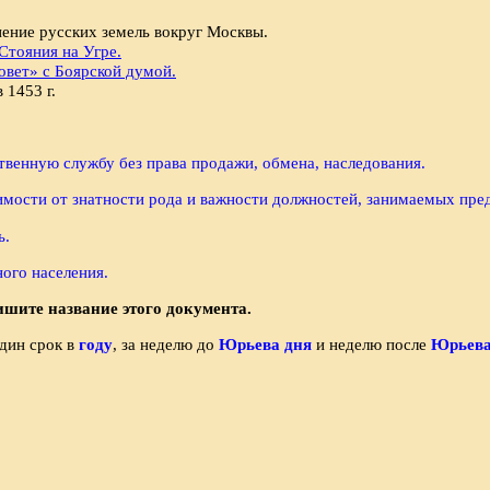
нение русских земель вокруг Москвы.
 Стояния на Угре.
овет» с Боярской думой.
 1453 г.
ственную службу без права продажи, обмена, наследования.
мости от знатности рода и важности должностей, занимаемых пре
ь.
ого населения.
шите название этого документа.
один срок в
году
, за неделю до
Юрьева дня
и неделю после
Юрьева