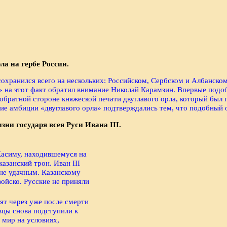
ла на гербе России.
сохранился всего на нескольких: Российском, Сербском и Албанском.
 на этот факт обратил внимание Николай Карамзин. Впервые подобны
обратной стороне княжеской печати двуглавого орла, который был г
кие амбиции «двуглавого орла» подтверждались тем, что подобный
изни государя всея Руси Ивана III.
 Касиму, находившемуся на
азанский трон. Иван III
не удачным. Казанскому
ойско. Русские не приняли
ят через уже после смерти
вцы снова подступили к
 мир на условиях,