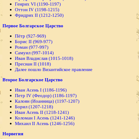
Генрих VI (1190-1197)
Оттон IV (1198-1215)
Фридрих II (1212-1250)
Первое Болгарское Царство
Пётр (927-969)
Борис II (969-977)
Роман (977-997)
Самуил (997-1014)
Иван Владислав (1015-1018)
Пресиан II (1018)
Далее пошло Византийское правление
Второе Болгарское Царство
Иван Асень I (1186-1196)
Петр IV (Феодор) (1186-1197)
Калоян (Иоанница) (1197-1207)
Борил (1207-1218)
Иван Асень II (1218-1241)
Коломан I Асень (1241-1246)
Михаил II Асень (1246-1256)
Норвегия