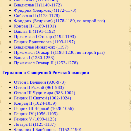
Владислав II (1140-1172)
Фридрих (Бедржих) (1172-1173)
Собеслав II (1173-1178)
Фридрих (Бедржих) (1178-1189, во второй раз)
Конрад II (1189-1191)
Вацлав II (1191-1192)
Пржемысл I Отакар (1192-1193)
Генрих Бржетислав (1193-1197)
Владислав Йиндржих (1197)
Пржемысл Отакар I (1198-1230, во второй раз)
Вацлав I (1230-1253)
Пржемысл Отакар II (1253-1278)
Германия и Священной Римской империи
Оттон I Великий (936-973)
Оттон II Рыжий (961-983)
Оттон III Чудо мира (983-1002)
Генрих II Святой (1002-1024)
Конрад II (1024-1039)
Генрих III Чёрный (1028-1056)
Генрих IV (1056-1105)
Генрих V (1099-1125)
Лотарь II (1125-1137)
Фридрих I Барбаросса (1152-1190)