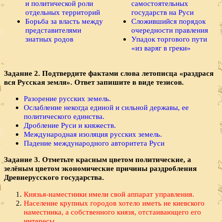
и политической роли
самостоятельных
отдельных территорий
государств на Руси
Борьба за власть между
Сложившийся порядок
представителями
очередности правления
знатных родов
Упадок торгового пути
«из варяг в греки»
Задание 2. Подтвердите фактами слова летописца «раздрася
вся Русская земля». Ответ запишите в виде тезисов.
Разорение русских земель.
Ослабление некогда единой и сильной державы, ее
политического единства.
Дробление Руси и княжеств.
Международная изоляция русских земель.
Падение международного авторитета Руси
Задание 3. Отметьте красным цветом политические, а
зелёным цветом экономические причины раздробления
Древнерусского государства.
Князья-наместники имели свой аппарат управления.
Население крупных городов хотело иметь не киевского
наместника, а собственного князя, отстаивающего его
интересы.