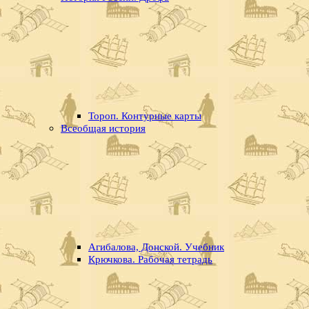
Тороп. Контурные карты
Всеобщая история
Агибалова, Донской. Учебник
Крючкова. Рабочая тетрадь