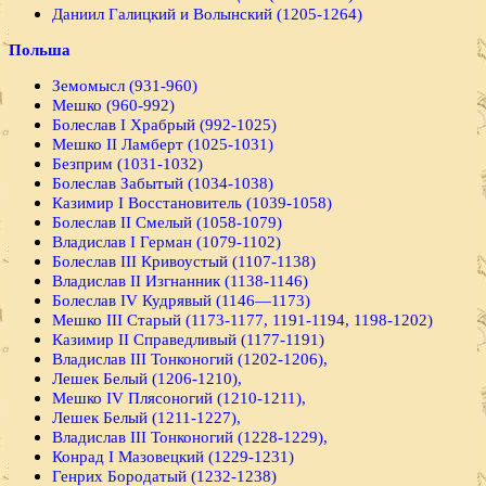
Даниил Галицкий и Волынский (1205-1264)
Польша
Земомысл (931-960)
Мешко (960-992)
Болеслав I Храбрый (992-1025)
Мешко II Ламберт (1025-1031)
Безприм (1031-1032)
Болеслав Забытый (1034-1038)
Казимир I Восстановитель (1039-1058)
Болеслав II Смелый (1058-1079)
Владислав I Герман (1079-1102)
Болеслав III Кривоустый (1107-1138)
Владислав II Изгнанник (1138-1146)
Болеслав IV Кудрявый (1146—1173)
Мешко III Старый (1173-1177, 1191-1194, 1198-1202)
Казимир II Справедливый (1177-1191)
Владислав III Тонконогий (1202-1206),
Лешек Белый (1206-1210),
Мешко IV Плясоногий (1210-1211),
Лешек Белый (1211-1227),
Владислав III Тонконогий (1228-1229),
Конрад I Мазовецкий (1229-1231)
Генрих Бородатый (1232-1238)