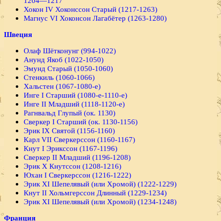
1204—1217
Хокон IV Хоконссон Старый (1217-1263)
Магнус VI Хоконсон Лагабётер (1263-1280)
Швеция
Олаф Шётконунг (994-1022)
Анунд Якоб (1022-1050)
Эмунд Старый (1050-1060)
Стенкиль (1060-1066)
Хальстен (1067-1080-е)
Инге I Старший (1080-е-1110-е)
Инге II Младший (1118-1120-е)
Рагнвальд Глупый (ок. 1130)
Сверкер I Старший (ок. 1130-1156)
Эрик IX Святой (1156-1160)
Карл VII Сверкерссон (1160-1167)
Кнут I Эрикссон (1167-1196)
Сверкер II Младший (1196-1208)
Эрик X Кнутссон (1208-1216)
Юхан I Сверкерссон (1216-1222)
Эрик XI Шепелявый (или Хромой) (1222-1229)
Кнут II Хольмгерссон Длинный (1229-1234)
Эрик XI Шепелявый (или Хромой) (1234-1248)
Франция