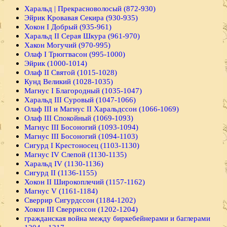
Харальд | Прекрасноволосый (872-930)
Эйрик Кровавая Секира (930-935)
Хокон I Добрый (935-961)
Харальд II Серая Шкура (961-970)
Хакон Могучий (970-995)
Олаф I Трюггвасон (995-1000)
Эйрик (1000-1014)
Олаф II Святой (1015-1028)
Кунд Великий (1028-1035)
Магнус I Благородный (1035-1047)
Харальд III Суровый (1047-1066)
Олаф III и Магнус II Харальдссон (1066-1069)
Олаф III Спокойный (1069-1093)
Магнус III Босоногий (1093-1094)
Магнус III Босоногий (1094-1103)
Сигурд I Крестоносец (1103-1130)
Магнус IV Слепой (1130-1135)
Харальд IV (1130-1136)
Сигурд II (1136-1155)
Хокон II Широкоплечий (1157-1162)
Магнус V (1161-1184)
Сверрир Сигурдссон (1184-1202)
Хокон III Сверриссон (1202-1204)
гражданская война между биркебейнерами и баглерами