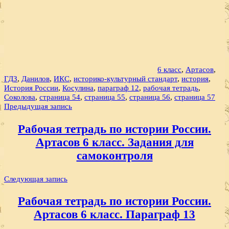
6 класс
,
Артасов
,
ГДЗ
,
Данилов
,
ИКС
,
историко-культурный стандарт
,
история
,
История России
,
Косулина
,
параграф 12
,
рабочая тетрадь
,
Соколова
,
страница 54
,
страница 55
,
страница 56
,
страница 57
Навигация
Предыдущая запись
по
Рабочая тетрадь по истории России.
записям
Артасов 6 класс. Задания для
самоконтроля
Следующая запись
Рабочая тетрадь по истории России.
Артасов 6 класс. Параграф 13