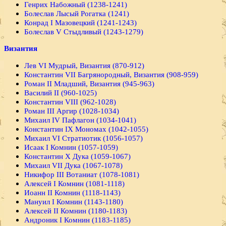
Генрих Набожный (1238-1241)
Болеслав Лысый Рогатка (1241)
Конрад I Мазовецкий (1241-1243)
Болеслав V Стыдливый (1243-1279)
Византия
Лев VI Мудрый, Византия (870-912)
Константин VII Багрянородный, Византия (908-959)
Роман II Младший, Византия (945-963)
Василий II (960-1025)
Константин VIII (962-1028)
Роман III Аргир (1028-1034)
Михаил IV Пафлагон (1034-1041)
Константин IX Мономах (1042-1055)
Михаил VI Стратиотик (1056-1057)
Исаак I Комнин (1057-1059)
Константин X Дука (1059-1067)
Михаил VII Дука (1067-1078)
Никифор III Вотаниат (1078-1081)
Алексей I Комнин (1081-1118)
Иоанн II Комнин (1118-1143)
Мануил I Комнин (1143-1180)
Алексей II Комнин (1180-1183)
Андроник I Комнин (1183-1185)