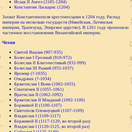
Исаак II Ангел (1185-1204)
Константин Ласкарис (1204)
Захват Константинополя крестоносцами в 1204 году. Распад
империи на несколько государств (Никейская, Латинская
империи, Трапезунд, Эпирское царство). В 1261 году произошло
частичное восстановление Византийской империи.
Чехия
Святой Вацлав (907-935)
Болеслав I Грозный (910-972)
Болеслав II Благочестивый (932-999)
Болеслав III Рыжий (955-1037)
Яромир (?-1035)
Ольдржих (?-1034)
Бржетислав I Воин (1002-1055)
Спытигнев II (1055-1061)
Вратислав II (1062-1092)
Бржетислав II Младший (1092-1100)
Борживой II (1100-1107)
Святополк Оломоуцкий (1107-1109)
Владислав I (1109-1117)
Борживой II (1117-1120, во второй раз)
Владислав I (1120-1125, во второй раз)
Собеслав I (1125-1140)