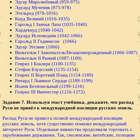
Эдгар Миролюбивый (959-975)
Эдуард Мученик (975-978)
Этельред (978-1016)
Кнуд Великий (1016-1035)
Гарольд I Заячья Лапа (1035-1040)
Хардекнуд (1040-1042)
Эдуард Исповедник (1042-1066)
Гарольд II Годвинсон (1066)
Эдгар Этелинг (1066)
Вильгельм I Завоеватель/Незаконнорожденный (1066-1087)
Вильгельм II Рыжий (1087-1100)
Генрих I Боклерк (1100-1135)
Стефан Блуасский (1135-1154)
Генрих II Короткий Плащ (1154-1189)
Ричард I Львиное Сердце (1189-1199)
Иоанн Безземельный (1199-1216)
Генрих III Винчестер (1216-1272)
Задание 7. Используя текст учебника, докажите, что распад
Руси не привёл к международной изоляции русских земель.
Распад Руси не привел к полной международной изоляции
русских земель, хотя существенно понизил международный
авторитет Руси. Отдельные княжества продолжали торговать с
зарубежными державами. Так, смоленские, витебские, полоцкие