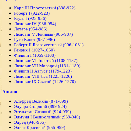
Карл III Простоватый (898-922)
Роберт I (922-923)
Рауль I (923-936)
Людовиг IV (936-954)
Лотарь (954-986)
Людовиг V Ленивый (986-987)
Гуго Капет (987-996)
Роберт II Благочестивый (996-1031)
Генрих I (1027-1060)
Филипп I (1059-1108)
Людовиг VI Толстый (1108-1137)
Людовиг VII Молодой (1131-1180)
Филипп II Август (1179-1223)
Людовиг VIII Лев (1223-1226)
Людовиг IX Святой (1226-1270)
Англия
Альфред Великий (871-899)
Эдуард Старший (899-924)
Этельстан Славный (924-939)
Эдмунд I Великолепный (939-946)
Эдред (946-955)
Эдвиг Красивый (955-959)