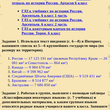
тетрадь по истории России. Артасов 6 класс
ГДЗ к учебнику по истории России.
Арсентьев. 6 класс 1 часть
ГДЗ к учебнику по истории России.
Арсентьев. 6 класс 2 часть
ГДЗ к контурным картам по истории
России. Тороп. 6 класс
Задание 1. Используя текст введения (с. 6—8) и Интернет,
напишите список из 5—6 крупнейших государств мира (по
размеру их территории).
Россия — 17 125 191 км² (включая Республику Крым — 26
081 км² и Севастополь — 864 км²)
Канада — 9 984 670 км²
Китай — 9 598 962 км²
Соединённые Штаты Америки (США) — 9 519 431 км²
Бразилия — 8 514 877 км²
Австралия — 7 686 850 км²
Задание 2. Работая в группе, выясните с помощью таблицы
«Классификация некоторых языков» (с. 7 учебника) и
дополнительных материалов, к каким группам языков
относятся родные языки учащихся вашего класса. Запишите