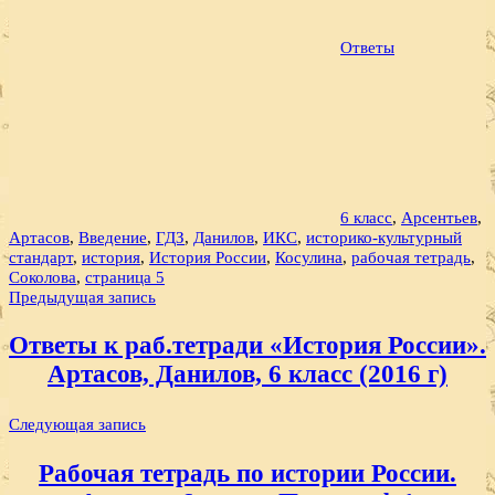
Ответы
6 класс
,
Арсентьев
,
Артасов
,
Введение
,
ГДЗ
,
Данилов
,
ИКС
,
историко-культурный
стандарт
,
история
,
История России
,
Косулина
,
рабочая тетрадь
,
Соколова
,
страница 5
Навигация
Предыдущая запись
по
Ответы к раб.тетради «История России».
записям
Артасов, Данилов, 6 класс (2016 г)
Следующая запись
Рабочая тетрадь по истории России.