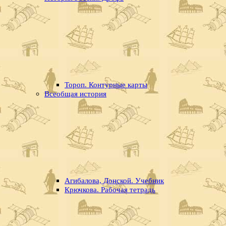
Тороп. Контурные карты
Всеобщая история
Агибалова, Донской. Учебник
Крючкова. Рабочая тетрадь