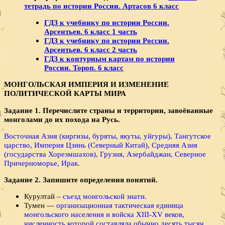
тетрадь по истории России. Артасов 6 класс
ГДЗ к учебнику по истории России.
Арсентьев. 6 класс 1 часть
ГДЗ к учебнику по истории России.
Арсентьев. 6 класс 2 часть
ГДЗ к контурным картам по истории
России. Тороп. 6 класс
МОНГОЛЬСКАЯ ИМПЕРИЯ И ИЗМЕНЕНИЕ
ПОЛИТИЧЕСКОЙ КАРТЫ МИРА
Задание 1. Перечислите страны и территории, завоёванные
монголами до их похода на Русь.
Восточная Азия (киргизы, буряты, якуты, уйгуры), Тангутское
царство, Империя Цзинь (Северный Китай), Средняя Азия
(государства Хорезмшахов), Грузия, Азербайджан, Северное
Причерноморье, Ирак.
Задание 2. Запишите определения понятий.
Курултай –
съезд монгольской знати.
Тумен —
организационная тактическая единица
монгольского населения и войска XIII-XV веков,
численность которой составляла обычно десять тысяч