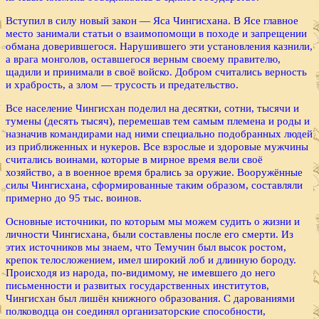
Вступил в силу новый закон — Яса Чингисхана. В Ясе главное
место занимали статьи о взаимопомощи в походе и запрещении
обмана доверившегося. Нарушившего эти установления казнили,
а врага монголов, оставшегося верным своему правителю,
щадили и принимали в своё войско. Добром считались верность
и храбрость, а злом — трусость и предательство.
Все население Чингисхан поделил на десятки, сотни, тысячи и
тумены (десять тысяч), перемешав тем самым племена и роды и
назначив командирами над ними специально подобранных людей
из приближенных и нукеров. Все взрослые и здоровые мужчины
считались воинами, которые в мирное время вели своё
хозяйство, а в военное время брались за оружие. Вооружённые
силы Чингисхана, сформированные таким образом, составляли
примерно до 95 тыс. воинов.
Основные источники, по которым мы можем судить о жизни и
личности Чингисхана, были составлены после его смерти. Из
этих источников мы знаем, что Темучин был высок ростом,
крепок телосложением, имел широкий лоб и длинную бороду.
Происходя из народа, по-видимому, не имевшего до него
письменности и развитых государственных институтов,
Чингисхан был лишён книжного образования. С дарованиями
полководца он соединял организаторские способности,