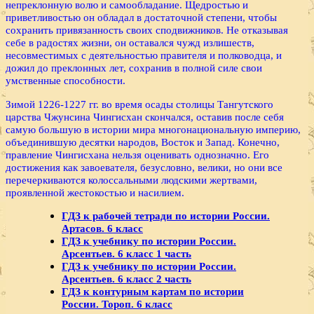
непреклонную волю и самообладание. Щедростью и
приветливостью он обладал в достаточной степени, чтобы
сохранить привязанность своих сподвижников. Не отказывая
себе в радостях жизни, он оставался чужд излишеств,
несовместимых с деятельностью правителя и полководца, и
дожил до преклонных лет, сохранив в полной силе свои
умственные способности.
Зимой 1226-1227 гг. во время осады столицы Тангутского
царства Чжунсина Чингисхан скончался, оставив после себя
самую большую в истории мира многонациональную империю,
объединившую десятки народов, Восток и Запад. Конечно,
правление Чингисхана нельзя оценивать однозначно. Его
достижения как завоевателя, безусловно, велики, но они все
перечеркиваются колоссальными людскими жертвами,
проявленной жестокостью и насилием.
ГДЗ к рабочей тетради по истории России.
Артасов. 6 класс
ГДЗ к учебнику по истории России.
Арсентьев. 6 класс 1 часть
ГДЗ к учебнику по истории России.
Арсентьев. 6 класс 2 часть
ГДЗ к контурным картам по истории
России. Тороп. 6 класс