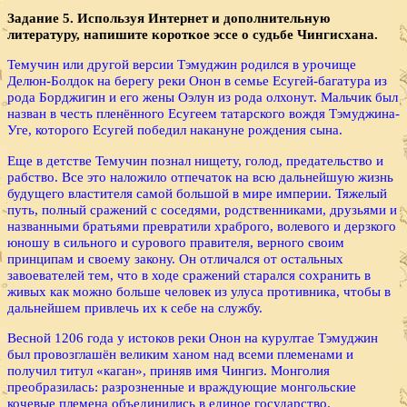
Задание 5. Используя Интернет и дополнительную
литературу, напишите короткое эссе о судьбе Чингисхана.
Темучин или другой версии Тэмуджин родился в урочище
Делюн-Болдок на берегу реки Онон в семье Есугей-багатура из
рода Борджигин и его жены Оэлун из рода олхонут. Мальчик был
назван в честь пленённого Есугеем татарского вождя Тэмуджина-
Уге, которого Есугей победил накануне рождения сына.
Еще в детстве Темучин познал нищету, голод, предательство и
рабство. Все это наложило отпечаток на всю дальнейшую жизнь
будущего властителя самой большой в мире империи. Тяжелый
путь, полный сражений с соседями, родственниками, друзьями и
названными братьями превратили храброго, волевого и дерзкого
юношу в сильного и сурового правителя, верного своим
принципам и своему закону. Он отличался от остальных
завоевателей тем, что в ходе сражений старался сохранить в
живых как можно больше человек из улуса противника, чтобы в
дальнейшем привлечь их к себе на службу.
Весной 1206 года у истоков реки Онон на курултае Тэмуджин
был провозглашён великим ханом над всеми племенами и
получил титул «каган», приняв имя Чингиз. Монголия
преобразилась: разрозненные и враждующие монгольские
кочевые племена объединились в единое государство.