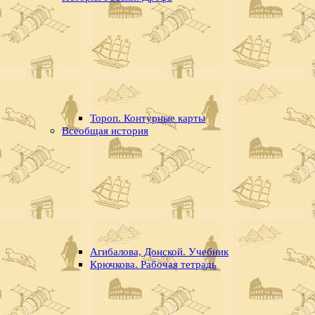
Тороп. Контурные карты
Всеобщая история
Агибалова, Донской. Учебник
Крючкова. Рабочая тетрадь