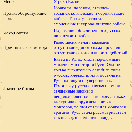
Место
У реки Калки
Монголы, половцы, галицко-
Противоборствующие
волынские, киевские и черниговские
силы
войска. Также участвовали
смоленские и турово-пинские войска
Поражение объединенного русско-
Исход битвы
половецкого войска.
Разногласия между князьями,
Причины этого исхода
отсутствие единого командования,
отсутствие согласованности действий.
Битва на Калке стала переломным
моментом в истории Руси. Она не
только значительно ослабила силы
русских княжеств, но и посеяла на
Руси панику и неуверенность.
Поскольку русские князья нарушили
Значение битвы
священные законы о
неприкосновенности послов, а также
выступили с оружием против
монголов, то они стали для монголов
врагами. Русь стала рассматриваться
как цель для военного похода.