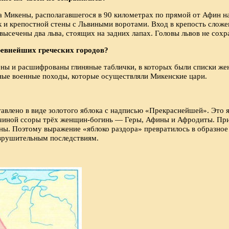
 Микены, располагавшегося в 90 километрах по прямой от Афин на
и крепостной стены с Львиными воротами. Вход в крепость сложен
высечены два льва, стоящих на задних лапах. Головы львов не сохр
ревнейших греческих городов?
ны и расшифрованы глиняные таблички, в которых были списки жен
нные военные походы, которые осуществляли Микенские цари.
авлено в виде золотого яблока с надписью «Прекраснейшей». Это я
причиной ссоры трёх женщин-богинь — Геры, Афины и Афродиты. Пр
ны. Поэтому выражение «яблоко раздора» превратилось в образное
азрушительным последствиям.