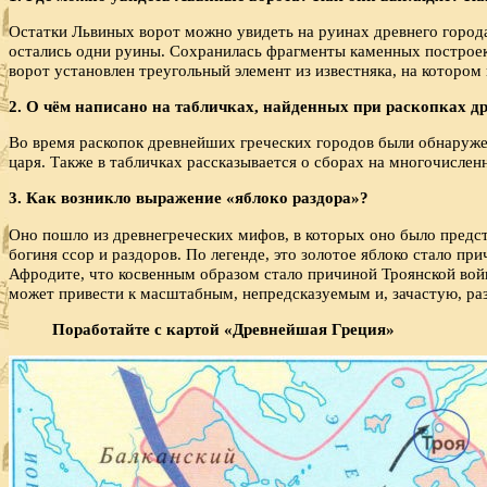
Остатки Львиных ворот можно увидеть на руинах древнего города
остались одни руины. Сохранилась фрагменты каменных построек 
ворот установлен треугольный элемент из известняка, на котором 
2. О чём написано на табличках, найденных при раскопках д
Во время раскопок древнейших греческих городов были обнаруже
царя. Также в табличках рассказывается о сборах на многочисле
3. Как возникло выражение «яблоко раздора»?
Оно пошло из древнегреческих мифов, в которых оно было предст
богиня ссор и раздоров. По легенде, это золотое яблоко стало 
Афродите, что косвенным образом стало причиной Троянской вой
может привести к масштабным, непредсказуемым и, зачастую, р
Поработайте с картой «Древнейшая Греция»