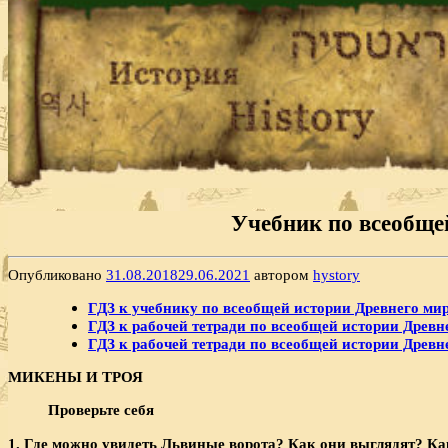
Учебник по всеобщей
Опубликовано
31.08.2018
29.06.2021
автором
hystory
ГДЗ к учебнику по всеобщей истории Древнего мира
ГДЗ к рабочей тетради по всеобщей истории Древнег
ГДЗ к рабочей тетради по всеобщей истории Древнег
МИКЕНЫ И ТРОЯ
Проверьте себя
1. Где можно увидеть Львиные ворота? Как они выглядят? Ка