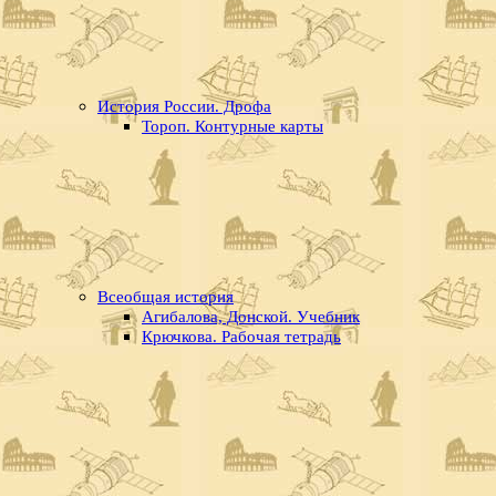
История России. Дрофа
Тороп. Контурные карты
Всеобщая история
Агибалова, Донской. Учебник
Крючкова. Рабочая тетрадь