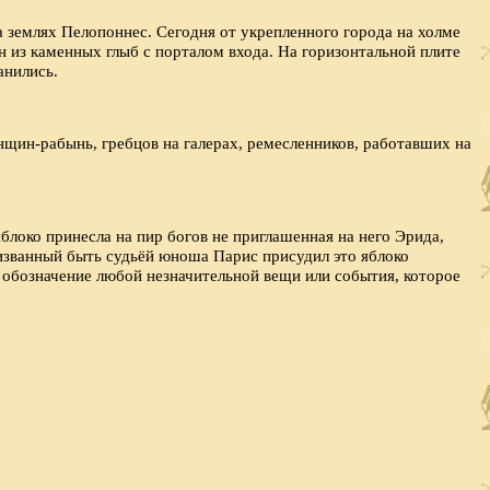
 землях Пелопоннес. Сегодня от укрепленного города на холме
 из каменных глыб с порталом входа. На горизонтальной плите
анились.
щин-рабынь, гребцов на галерах, ремесленников, работавших на
блоко принесла на пир богов не приглашенная на него Эрида,
изванный быть судьёй юноша Парис присудил это яблоко
 обозначение любой незначительной вещи или события, которое