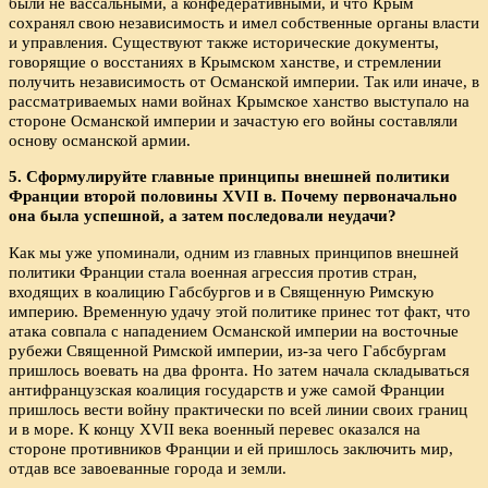
были не вассальными, а конфедеративными, и что Крым
сохранял свою независимость и имел собственные органы власти
и управления. Существуют также исторические документы,
говорящие о восстаниях в Крымском ханстве, и стремлении
получить независимость от Османской империи. Так или иначе, в
рассматриваемых нами войнах Крымское ханство выступало на
стороне Османской империи и зачастую его войны составляли
основу османской армии.
5. Сформулируйте главные принципы внешней политики
Франции второй половины XVII в. Почему первоначально
она была успешной, а затем последовали неудачи?
Как мы уже упоминали, одним из главных принципов внешней
политики Франции стала военная агрессия против стран,
входящих в коалицию Габсбургов и в Священную Римскую
империю. Временную удачу этой политике принес тот факт, что
атака совпала с нападением Османской империи на восточные
рубежи Священной Римской империи, из-за чего Габсбургам
пришлось воевать на два фронта. Но затем начала складываться
антифранцузская коалиция государств и уже самой Франции
пришлось вести войну практически по всей линии своих границ
и в море. К концу XVII века военный перевес оказался на
стороне противников Франции и ей пришлось заключить мир,
отдав все завоеванные города и земли.