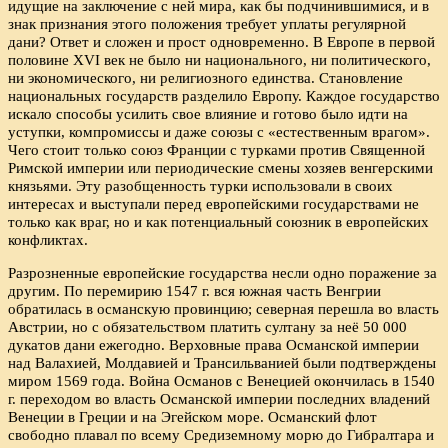
идущие на заключение с ней мира, как бы подчинившимися, и в
знак признания этого положения требует уплаты регулярной
дани? Ответ и сложен и прост одновременно. В Европе в первой
половине XVI век не было ни национального, ни политического,
ни экономического, ни религиозного единства. Становление
национальных государств разделило Европу. Каждое государство
искало способы усилить свое влияние и готово было идти на
уступки, компромиссы и даже союзы с «естественным врагом».
Чего стоит только союз Франции с турками против Священной
Римской империи или периодические смены хозяев венгерскими
князьями. Эту разобщенность турки использовали в своих
интересах и выступали перед европейскими государствами не
только как враг, но и как потенциальный союзник в европейских
конфликтах.
Разрозненные европейские государства несли одно поражение за
другим. По перемирию 1547 г. вся южная часть Венгрии
обратилась в османскую провинцию; северная перешла во власть
Австрии, но с обязательством платить султану за неё 50 000
дукатов дани ежегодно. Верховные права Османской империи
над Валахией, Молдавией и Трансильванией были подтверждены
миром 1569 года. Война Османов с Венецией окончилась в 1540
г. переходом во власть Османской империи последних владений
Венеции в Греции и на Эгейском море. Османский флот
свободно плавал по всему Средиземному морю до Гибралтара и