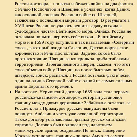
России договора – попытка избежать войны на два фронта
с Речью Посполитой и Швецией в условиях, когда Дания,
как основной союзник России в войне со Швецией,
заключила с последними мирный договор. В результате в
XVII веке России не удалось решить задачу выхода к
судоходным частям Балтийского моря. Однако, Россия не
оставляла попыток вернуть себе выход к Балтийскому
морю и в 1699 году вступила в так называемый «Северный
союз», в который входили Саксония, Датско-норвежское
королевство и Речь Посполитая. Задачей союза было
противостояние Швеции за контроль за прибалтийскими
территориями. Забегая немного вперед, скажем, что этот
союз объявил войну Швеции, но после быстрых побед
шведских войск, распался, а Россия осталась фактически
один на один в Северной войне с одной из самых сильных
армий Европы того времени.
На востоке. Нерчинский договор 1689 года стал первым
российско-китайским договором, который установил
границу между двумя державами: Забайкалье осталось за
Россией, но в Приамурье русские вынуждены были
покинуть Албазин и часть уже освоенной территории.
Также договор устанавливал правила русско-китайской
торговли. Договор был подписан под давлением
маньчжурской армии, осадившей Нечинск. Намерение
Москвы установить границу «по реке Амур до самого