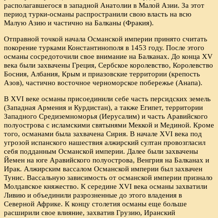
располагавшегося в западной Анатолии в Малой Азии. За этот
период турки-османы распространили свою власть на всю
Малую Азию и частично на Балканы (Фракия).
Отправной точкой начала Османской империи принято считать
покорение турками Константинополя в 1453 году. После этого
османы сосредоточили свое внимание на Балканах. До конца XV
века были захвачены Греция, Сербское королевство, Королевство
Босния, Албания, Крым и приазовские территории (крепость
Азов), частично восточное черноморское побережье (Анапа).
В XVI веке османы присоединили себе часть персидских земель
(Западная Армения и Курдистан), а также Египет, территории
Западного Средиземноморья (Иерусалим) и часть Аравийского
полуострова с исламскими святынями Меккой и Мединой. Кроме
того, османами была захвачена Сирия. В начале XVI века под
угрозой испанского нашествия алжирский султан провозгласил
себя подданным Османской империи. Далее были захвачены
Йемен на юге Аравийского полуострова, Венгрия на Балканах и
Ирак. Алжирским вассалом Османской империи был захвачен
Тунис. Вассальную зависимость от османской империи признало
Молдавское княжество. К середине XVI века османы захватили
Ливию и объединили разрозненные до этого владения в
Северной Африке. К концу столетия османы еще больше
расширили свое влияние, захватив Грузию, Иранский