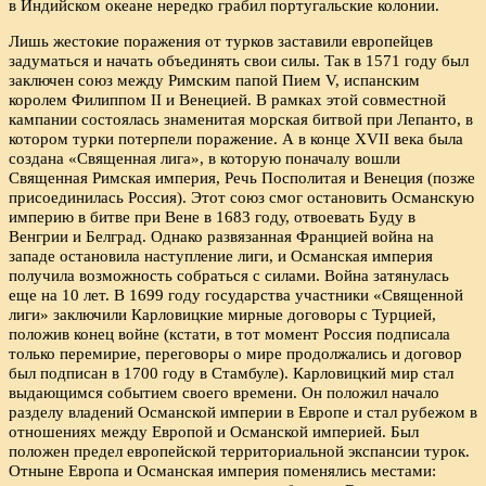
в Индийском океане нередко грабил португальские колонии.
Лишь жестокие поражения от турков заставили европейцев
задуматься и начать объединять свои силы. Так в 1571 году был
заключен союз между Римским папой Пием V, испанским
королем Филиппом II и Венецией. В рамках этой совместной
кампании состоялась знаменитая морская битвой при Лепанто, в
котором турки потерпели поражение. А в конце XVII века была
создана «Священная лига», в которую поначалу вошли
Священная Римская империя, Речь Посполитая и Венеция (позже
присоединилась Россия). Этот союз смог остановить Османскую
империю в битве при Вене в 1683 году, отвоевать Буду в
Венгрии и Белград. Однако развязанная Францией война на
западе остановила наступление лиги, и Османская империя
получила возможность собраться с силами. Война затянулась
еще на 10 лет. В 1699 году государства участники «Священной
лиги» заключили Карловицкие мирные договоры с Турцией,
положив конец войне (кстати, в тот момент Россия подписала
только перемирие, переговоры о мире продолжались и договор
был подписан в 1700 году в Стамбуле). Карловицкий мир стал
выдающимся событием своего времени. Он положил начало
разделу владений Османской империи в Европе и стал рубежом в
отношениях между Европой и Османской империей. Был
положен предел европейской территориальной экспансии турок.
Отныне Европа и Османская империя поменялись местами: