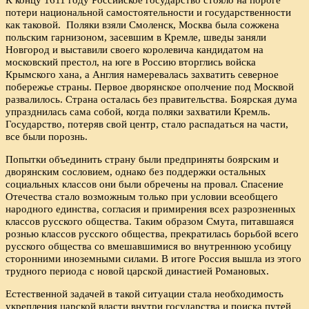
потери национальной самостоятельности и государственности
как таковой. Поляки взяли Смоленск, Москва была сожжена
польским гарнизоном, засевшим в Кремле, шведы заняли
Новгород и выставили своего королевича кандидатом на
московский престол, на юге в Россию вторглись войска
Крымского хана, а Англия намеревалась захватить северное
побережье страны. Первое дворянское ополчение под Москвой
развалилось. Страна осталась без правительства. Боярская дума
упразднилась сама собой, когда поляки захватили Кремль.
Государство, потеряв свой центр, стало распадаться на части,
все были порознь.
Попытки объединить страну были предприняты боярским и
дворянским сословием, однако без поддержки остальных
социальных классов они были обречены на провал. Спасение
Отечества стало возможным только при условии всеобщего
народного единства, согласия и примирения всех разрозненных
классов русского общества. Таким образом Смута, питавшаяся
рознью классов русского общества, прекратилась борьбой всего
русского общества со вмешавшимися во внутреннюю усобицу
сторонними иноземными силами. В итоге Россия вышла из этого
трудного периода с новой царской династией Романовых.
Естественной задачей в такой ситуации стала необходимость
укрепления царской власти внутри государства и поиска путей