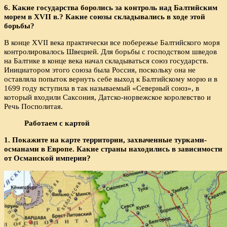
6. Какие государства боролись за контроль над Балтийским
морем в XVII в.? Какие союзы складывались в ходе этой
борьбы?
В конце XVII века практически все побережье Балтийского моря
контролировалось Швецией. Для борьбы с господством шведов
на Балтике в конце века начал складываться союз государств.
Инициатором этого союза была Россия, поскольку она не
оставляла попыток вернуть себе выход к Балтийскому морю и в
1699 году вступила в так называемый «Северный союз», в
который входили Саксония, Датско-норвежское королевство и
Речь Посполитая.
Работаем с картой
1. Покажите на карте территории, захваченные турками-
османами в Европе. Какие страны находились в зависимости
от Османской империи?