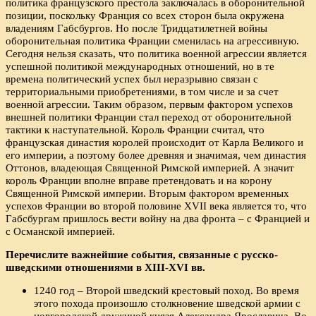
политика французского престола заключалась в оборонительной
позиции, поскольку Франция со всех сторон была окружена
владениям Габсбургов. Но после Тридцатилетней войны
оборонительная политика Франции сменилась на агрессивную.
Сегодня нельзя сказать, что политика военной агрессии является
успешной политикой международных отношений, но в те
времена политический успех был неразрывно связан с
территориальными приобретениями, в том числе и за счет
военной агрессии. Таким образом, первым фактором успехов
внешней политики Франции стал переход от оборонительной
тактики к наступательной. Король Франции считал, что
французская династия королей происходит от Карла Великого и
его империи, а поэтому более древняя и значимая, чем династия
Оттонов, владеющая Священной Римской империей. А значит
король Франции вполне вправе претендовать и на корону
Священной Римской империи. Вторым фактором временных
успехов Франции во второй половине XVII века является то, что
Габсбургам пришлось вести войну на два фронта – с Францией и
с Османской империей.
Перечислите важнейшие события, связанные с русско-
шведскими отношениями в
XIII-
XVI вв.
1240 год – Второй шведский крестовый поход. Во время
этого похода произошло столкновение шведской армии с
новгородской дружиной князя Александра Ярославича. Во