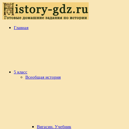
Перейти
к
содержимому
history-
Готовые
Главная
gdz.ru
домашние
задания
по
истории
5 класс
Всеобщая история
Вигасин. Учебник