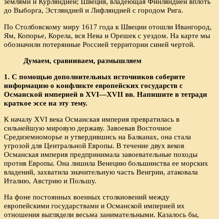
землями и Курляндией; Швеция, владеющая Финляндией вплоть
до Выборга, Эстляндией и Лифляндией с городом Рига.
По Столбовскому миру 1617 года к Швеции отошли Ивангород,
Ям, Копорье, Корела, вся Нева и Орешек с уездом. На карте мы
обозначили потерянные Россией территории синей чертой.
Думаем, сравниваем, размышляем
1. С помощью дополнительных источников соберите
информацию о конфликте европейских государств с
Османской империей в XVI—XVII вв. Напишите в тетради
краткое эссе на эту тему.
К началу XVI века Османская империя превратилась в
сильнейшую мировую державу. Завоевав Восточное
Средиземноморье и утвердившись на Балканах, она стала
угрозой для Центральной Европы. В течение двух веков
Османская империя предпринимала завоевательные походы
против Европы. Она лишила Венецию большинства ее морских
владений, захватила значительную часть Венгрии, атаковала
Италию, Австрию и Польшу.
На фоне постоянных военных столкновений между
европейскими государствами и Османской империей их
отношения выглядели весьма занимательными. Казалось бы,