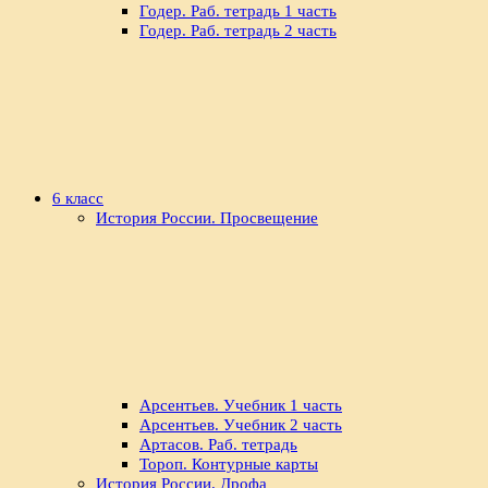
Годер. Раб. тетрадь 1 часть
Годер. Раб. тетрадь 2 часть
6 класс
История России. Просвещение
Арсентьев. Учебник 1 часть
Арсентьев. Учебник 2 часть
Артасов. Раб. тетрадь
Тороп. Контурные карты
История России. Дрофа