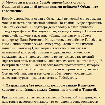
3. Можно ли называть борьбу европейских стран с
Османской империей религиозными войнами? Объясните
своё мнение.
Борьбу европейских стран с Османской империей с оговорками
можно назвать религиозной войной. По крайней мере европейцы
сами так считали. В подтверждение этому можно привести
следующие факты. Коалиция стран, ведущих войну с Османской
империей, получила название «Священная лига» и обрела
поддержку Папы Римского. Кроме того, австрийские Габсбурги,
к чьей линии принадлежал Император Священной Римской
империи Леопольд I, проводили жесткую политику так
называемой контрреформации – церковно-католического
движения, выступающего против религиозных ответвлений
(протестантство, кальвинизм, анабаптизм, англиканство и т.д.). В
Венгрии Леопольд I начал преследовать протестантов, которые,
зная о религиозной терпимости османов, приняли подданство
Османской империи и тем самым обеспечили условия для
нанесения турками удара по землям Габсбургов.
4. Охарактеризуйте позицию, которую заняло Крымское
ханство в конфликте между Священной лигой и Турцией.
Крымское ханство являлось вассалом Османской империи, хотя
некоторые историки считают, что отношения этих государств