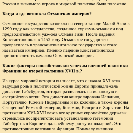
России в значимого игрока в мировой политике было положено.
Когда и где возникла Османская империя?
Османское государство возникло на северо-западе Малой Азии в
1299 году как государство, созданное турками-османами под
предводительством удж-бея Османа Гази. После падения
Константинополя в 1453 году Османское государство
превратилось в трансконтинентальное государство и стало
называться империей. Именно падение Константинополя
принято считать началом Османской империи.
Какие факторы способствовали успехам внешней политики
Франции во второй половине
XVII в.?
Из курса мировой истории вы знаете, что с начала XVI века
ведущая роль в политической жизни Европы принадлежала
династии Габсбургов, которая разделилась на испанскую и
австрийскую ветви. Эта династия контролировала Испанию,
Португалию, Южные Нидерланды и их колонии, а также короны
Священной Римской империи, Богемии, Венгрии и Хорватии. На
протяжении XVI-XVII веков все крупные европейские державы
стремились воспрепятствовать установлению гегемонии
Габсбургов в Европе и дальнейшему росту их владений. Это
противостояние возглавила Франция. Поначалу внешняя