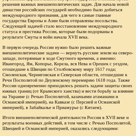
решения важных внешнеполитических задач. Для начала новой
династии российских государей необходимо было добиться
международного признания, для чего в самые главные
государства Европы и Азии были отправлены посольства.
Следующей задачей стало восстановление международного
статуса и престижа России, которые были подорваны в
результате Смуты и войн начала XVII века.
В первую очередь России нужно было решить важные
внешнеполитические задачи — вернуть русские земли на северо-
западе, потерянные в ходе Смутного времени, а именно:
Ивангород, Ям, Копорье, Корела, вся Нева и Орешек с уездом,
отошедшие к Швеции по Столбовскому миру 1617 года;
Смоленская, Черниговская и Северская области, отошедшие к
Речи Посполитой по Деуленскому перемирию 1618 года. Также
России одновременно приходилось решать задачи защиты своих
южных границ (от Крымского ханства) и вести борьбу за влияние
на Украине (с Речью Посполитой, казачьими атаманами и
Османской империей), на Кавказе (с Персией и Османской
империей), в Забайкалье и Приамурье (с Китаем).
Итоги внешнеполитической деятельности России в XVII веке и
результаты военных действий, в том числе с Речью Посполитой,
Швецией и Османской империей, оказались следующими: