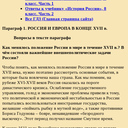
класс. Часть 1
Ответы к учебнику «История России», 8
класс. Часть 2
Все ГДЗ (Главная страница сайта)
Параграф 1. РОССИЯ И ЕВРОПА В КОНЦЕ XVII в.
Вопросы в тексте параграфа
Как менялось положение России в мире в течение XVII в.? В
чём состояли важнейшие внешнеполитические задачи
России?
Чтобы понять, как менялось положение России в мире в течение
XVII века, нужно поэтапно рассмотреть основные события, в
которые была вовлечена наша страна. Как мы помним, на
рубеже XVI-XVII веков Россия оказалась на пороге
династического кризиса. Ослабление государственного
управления, голод и экономические проблемы привели к тому,
что политической и экономической нестабильностью в России
попытались воспользоваться иностранные государства,
желавшие «поймать рыбку в мутной воде», а также противники
Бориса Годунова – бояре, ненавидевшие «безродного
выскочку». Этот период получил название Смутное время.
К концу 1611 году Российское государство стояло на пороге