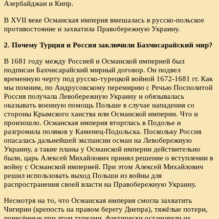
Азербайджан и Кипр.
В XVII веке Османская империя вмешалась в русско-польское
противостояние и захватила Правобережную Украину.
2. Почему Турция и Россия заключили Бахчисарайский мир?
В 1681 году между Россией и Османской империей был
подписан Бахчисарайский мирный договор. Он подвел
временную черту под русско-турецкой войной 1672-1681 гг. Как
мы помним, по Андрусовскому перемирию с Речью Посполитой
Россия получала Левобережную Украину и обязывалась
оказывать военную помощь Польше в случае нападения со
стороны Крымского ханства или Османской империи. Что и
произошло. Османская империя вторглась в Подолье и
разгромила поляков у Каменец-Подольска. Поскольку Россия
опасалась дальнейшей экспансии осман на Левобережную
Украину, а такие планы у Османской империи действительно
были, царь Алексей Михайлович принял решение о вступлении в
войну с Османской империей. При этом Алексей Михайлович
решил использовать выход Польши из войны для
распространения своей власти на Правобережную Украину.
Несмотря на то, что Османская империя смогла захватить
Чигирин (крепость на правом берегу Днепра), тяжёлые потери,
понесённые при этом турками, фактически остановили их