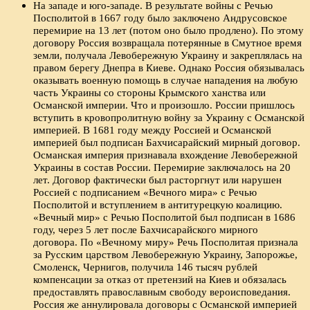
На западе и юго-западе. В результате войны с Речью
Посполитой в 1667 году было заключено Андрусовское
перемирие на 13 лет (потом оно было продлено). По этому
договору Россия возвращала потерянные в Смутное время
земли, получала Левобережную Украину и закреплялась на
правом берегу Днепра в Киеве. Однако Россия обязывалась
оказывать военную помощь в случае нападения на любую
часть Украины со стороны Крымского ханства или
Османской империи. Что и произошло. России пришлось
вступить в кровопролитную войну за Украину с Османской
империей. В 1681 году между Россией и Османской
империей был подписан Бахчисарайский мирный договор.
Османская империя признавала вхождение Левобережной
Украины в состав России. Перемирие заключалось на 20
лет. Договор фактически был расторгнут или нарушен
Россией с подписанием «Вечного мира» с Речью
Посполитой и вступлением в антитурецкую коалицию.
«Вечный мир» с Речью Посполитой был подписан в 1686
году, через 5 лет после Бахчисарайского мирного
договора. По «Вечному миру» Речь Посполитая признала
за Русским царством Левобережную Украину, Запорожье,
Смоленск, Чернигов, получила 146 тысяч рублей
компенсации за отказ от претензий на Киев и обязалась
предоставлять православным свободу вероисповедания.
Россия же аннулировала договоры с Османской империей