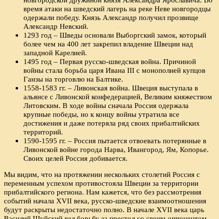
время атаки на шведский лагерь на реке Неве новгородцы
одержали победу. Князь Александр получил прозвище
Александр Невский.
1293 год – Шведы основали Выборгский замок, который
более чем на 400 лет закрепил владение Швеции над
западной Карелией.
1495 год – Первая русско-шведская война. Причиной
войны стала борьба царя Ивана III с монополией купцов
Ганзы на торговлю на Балтике.
1558-1583 гг. – Ливонская война. Швеция выступала в
альянсе с Ливонской конфедерацией, Великим княжеством
Литовским. В ходе войны сначала Россия одержала
крупные победы, но к концу войны утратила все
достижения и даже потеряла ряд своих прибалтийских
территорий.
1590-1595 гг. – Россия пытается отвоевать потерянные в
Ливонской войне города Нарва, Ивангород, Ям, Копорье.
Своих целей Россия добивается.
Мы видим, что на протяжении нескольких столетий Россия с
переменным успехом противостояла Швеции за территории
прибалтийского региона. Нам кажется, что без рассмотрения
событий начала XVII века, русско-шведские взаимоотношения
будут раскрыты недостаточно полно. В начале XVII века царь
Василий Шуйский вел борьбу за престол со своим оппонентом