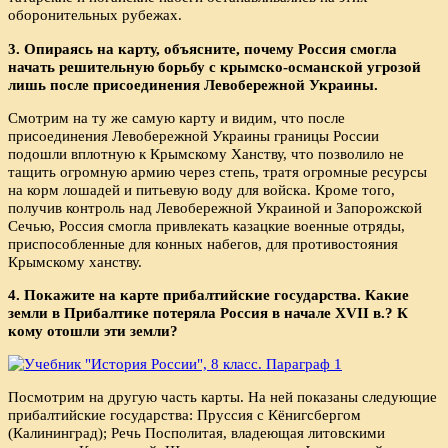
оборонительных рубежах.
3. Опираясь на карту, объясните, почему Россия смогла
начать решительную борьбу с крымско-османской угрозой
лишь после присоединения Левобережной Украины.
Смотрим на ту же самую карту и видим, что после
присоединения Левобережной Украины границы России
подошли вплотную к Крымскому Ханству, что позволило не
тащить огромную армию через степь, тратя огромные ресурсы
на корм лошадей и питьевую воду для войска. Кроме того,
получив контроль над Левобережной Украиной и Запорожской
Сечью, Россия смогла привлекать казацкие военные отряды,
приспособленные для конных набегов, для противостояния
Крымскому ханству.
4. Покажите на карте прибалтийские государства. Какие
земли в Прибалтике потеряла Россия в начале XVII в.? К
кому отошли эти земли?
Посмотрим на другую часть карты. На ней показаны следующие
прибалтийские государства: Пруссия с Кёнигсбергом
(Калининград); Речь Посполитая, владеющая литовскими