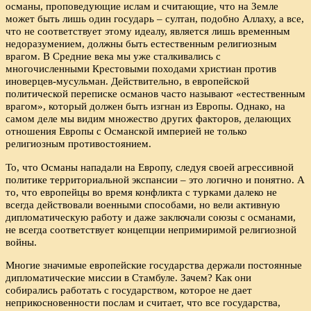
османы, проповедующие ислам и считающие, что на Земле
может быть лишь один государь – султан, подобно Аллаху, а все,
что не соответствует этому идеалу, является лишь временным
недоразумением, должны быть естественным религиозным
врагом. В Средние века мы уже сталкивались с
многочисленными Крестовыми походами христиан против
иноверцев-мусульман. Действительно, в европейской
политической переписке османов часто называют «естественным
врагом», который должен быть изгнан из Европы. Однако, на
самом деле мы видим множество других факторов, делающих
отношения Европы с Османской империей не только
религиозным противостоянием.
То, что Османы нападали на Европу, следуя своей агрессивной
политике территориальной экспансии – это логично и понятно. А
то, что европейцы во время конфликта с турками далеко не
всегда действовали военными способами, но вели активную
дипломатическую работу и даже заключали союзы с османами,
не всегда соответствует концепции непримиримой религиозной
войны.
Многие значимые европейские государства держали постоянные
дипломатические миссии в Стамбуле. Зачем? Как они
собирались работать с государством, которое не дает
неприкосновенности послам и считает, что все государства,