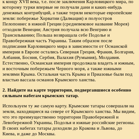
к концу XVII века, т.е. после заключения Карловицкого мира, по
которому турки впервые не получали дани и каких-нибудь
денежных контрибуций, а также теряли некоторые европейские
земли: побережье Хорватии (Далмация) и полуостров
Пелопоннес в южной Греции (средневековое название Морея)
отходили Венеции; Австрия получала всю Венгрию и
Трансильванию; Польша возвращала себе Подолье и
Правобережная часть Украины. Таким образом после
подписания Карловицкого мира в зависимости от Османской
империи в Европе остались Северная Греция, Фракия, Болгария,
Албания, Босния, Сербия, Валахия (Румыния), Молдавия.
Естественно, Османская империя продолжала владеть и южным,
и восточным побережьем Черного моря, а также южными
землями Крыма. Остальная часть Крыма и Приазовье были под
властью вассала османов Крымского ханства.
2. Найдите на карте территории, подвергавшиеся особенно
сильным набегам крымских татар.
Используем ту же самую карту. Крымские татары совершали на
земли, находящиеся на севере от Крымского ханства. Мы видим,
что это преимущественно территории Правобережной и
Левобережной Украины, Подолья и южные российские регионы.
В своих набегах татары доходили до Кракова и Львова, до
Киева, и даже до Москвы.