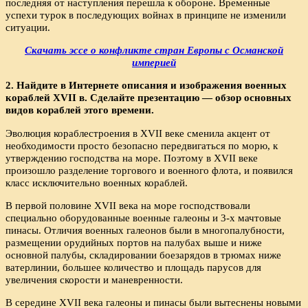
последняя от наступления перешла к обороне. Временные
успехи турок в последующих войнах в принципе не изменили
ситуации.
Скачать эссе о конфликте стран Европы с Османской
империей
2. Найдите в Интернете описания и изображения военных
кораблей XVII в. Сделайте презентацию — обзор основных
видов кораблей этого времени.
Эволюция кораблестроения в XVII веке сменила акцент от
необходимости просто безопасно передвигаться по морю, к
утверждению господства на море. Поэтому в XVII веке
произошло разделение торгового и военного флота, и появился
класс исключительно военных кораблей.
В первой половине XVII века на море господствовали
специально оборудованные военные галеоны и 3-х мачтовые
пинасы. Отличия военных галеонов были в многопалубности,
размещении орудийных портов на палубах выше и ниже
основной палубы, складировании боезарядов в трюмах ниже
ватерлинии, большее количество и площадь парусов для
увеличения скорости и маневренности.
В середине XVII века галеоны и пинасы были вытеснены новыми