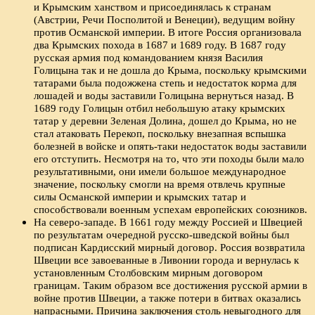
и Крымским ханством и присоединялась к странам
(Австрии, Речи Посполитой и Венеции), ведущим войну
против Османской империи. В итоге Россия организовала
два Крымских похода в 1687 и 1689 году. В 1687 году
русская армия под командованием князя Василия
Голицына так и не дошла до Крыма, поскольку крымскими
татарами была подожжена степь и недостаток корма для
лошадей и воды заставили Голицына вернуться назад. В
1689 году Голицын отбил небольшую атаку крымских
татар у деревни Зеленая Долина, дошел до Крыма, но не
стал атаковать Перекоп, поскольку внезапная вспышка
болезней в войске и опять-таки недостаток воды заставили
его отступить. Несмотря на то, что эти походы были мало
результативными, они имели большое международное
значение, поскольку смогли на время отвлечь крупные
силы Османской империи и крымских татар и
способствовали военным успехам европейских союзников.
На северо-западе. В 1661 году между Россией и Швецией
по результатам очередной русско-шведской войны был
подписан Кардисский мирный договор. Россия возвратила
Швеции все завоеванные в Ливонии города и вернулась к
установленным Столбовским мирным договором
границам. Таким образом все достижения русской армии в
войне против Швеции, а также потери в битвах оказались
напрасными. Причина заключения столь невыгодного для