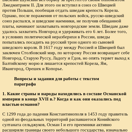
Лжедмитрием II. Для этого он вступил в союз со Швецией
против Польши, пообещав отдать шведам крепость Корела.
Однако, после поражения от польских войск, русско-шведский
союз распался, и шведские наемники, не получив обещанной
платы, начинают захватывать новгородские земли. Шведам даже
удалось захватить Новгород и удерживать его 6 лет. Более того,
в условиях политической неразберихи в России, шведы
попытались посадить на русский трон одного из сыновей
шведского короля. В 1617 году между Россией и Швецией был
заключен Столбовский мир, по которому Россия возвращает себе
Новгород, Старую Руссу, Ладогу и Гдов, но опять теряет выход к
Балтийскому морю и лишается крепостей Корела, Ям,
Ивангород, Орешек и Копорье.
Вопросы и задания для работы с текстом
параграфа
1. Какие страны и народы находились в составе Османской
империи в конце XVII в.? Когда и как они оказались под
властью османов?
С 1299 года до падения Константинополя в 1453 году правитель
одной из феодальных территорий распавшегося Конийского
султаната сельджуков, Осман I и его преемники активно
расширяли границы своего небольшого государства, изначально