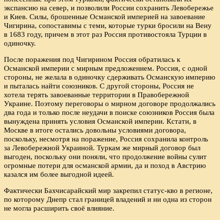
экспансию на север, и позволили России сохранить Левобережье
и Киев. Силы, брошенные Османской империей на завоевание
Чигирина, сопоставимы с теми, которые турки бросили на Вену
в 1683 году, причем в этот раз Россия противостояла Турции в
одиночку.
После поражения под Чигирином Россия обратилась к
Османской империи с мирным предложением. Россия, с одной
стороны, не желала в одиночку сдерживать Османскую империю
и пыталась найти союзников. С другой стороны, Россия не
хотела терять завоеванные территории в Правобережной
Украине. Поэтому переговоры о мирном договоре продолжались
два года и только после неудачи в поиске союзников Россия была
вынуждена принять условия Османской империи. Кстати, в
Москве в итоге остались довольны условиями договора,
поскольку, несмотря на поражение, Россия сохранила контроль
за Левобережной Украиной. Туркам же мирный договор был
выгоден, поскольку они поняли, что продолжение войны сулит
огромные потери для османской армии, да и поход в Австрию
казался им более выгодной идеей.
Фактически Бахчисарайский мир закрепил статус-кво в регионе,
по которому Днепр стал границей владений и ни одна из сторон
не могла расширить своё влияние.