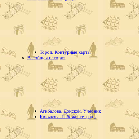
Тороп. Контурные карты
Всеобщая история
Агибалова, Донской. Учебник
Крючкова. Рабочая тетрадь