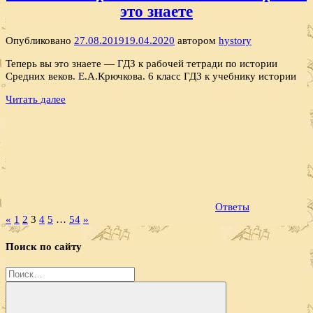
это знаете
Опубликовано
27.08.2019
19.04.2020
автором
hystory
Теперь вы это знаете — ГДЗ к рабочей тетради по истории
Средних веков. Е.А.Крючкова. 6 класс ГДЗ к учебнику истории
Читать далее
Ответы
Пагинация
Предыдущие
Следующие
«
1
2
3
4
5
…
54
»
записи
записи
записей
Поиск по сайту
Найти: