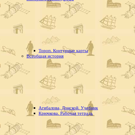
Тороп. Контурные карты
Всеобщая история
Агибалова, Донской. Учебник
Крючкова. Рабочая тетрадь