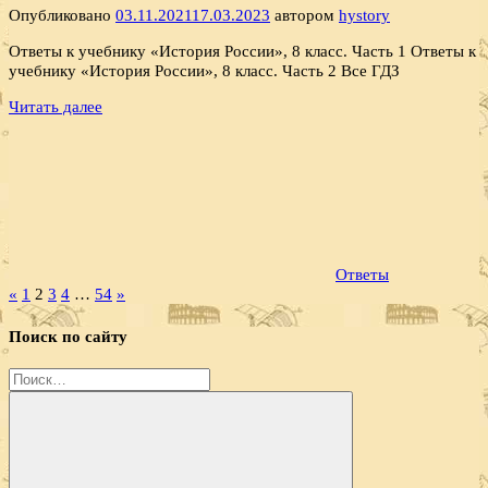
Опубликовано
03.11.2021
17.03.2023
автором
hystory
Ответы к учебнику «История России», 8 класс. Часть 1 Ответы к
учебнику «История России», 8 класс. Часть 2 Все ГДЗ
Читать далее
Ответы
Пагинация
Предыдущие
Следующие
«
1
2
3
4
…
54
»
записи
записи
записей
Поиск по сайту
Найти: