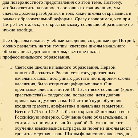
для поверхностного представления об этой теме. Поэтому,
чтобы ответить на вопрос о сословных ограничениях, мы
сначала должны разобраться в том, какие школы открывались в
рамках образовательной реформы. Сразу оговоримся, что при
Петре I считалось, что крестьянскому сословию образование не
нужно вообще.
Все образовательные учебные заведения, созданные при Петре I,
можно разделить на три группы: светские школы начального
образования, церковные школы, светские школы
профессионального образования.
Светские школы начального образования. Первой
попыткой создать в России сеть государственных
начальных школ, доступных достаточно широким слоям
населения, было открытие цифирных школ. Они
предназначались для детей 10-15 лет всех сословий (кроме
крестьянства) – солдатские, посадские, дети дворян,
приказных и духовенства. В 3-летний курс обучения
входили грамота, арифметика и начальная геометрия.
Всего с 1715 по 1722 гг. было открыто 42 школы на всю
Российскую империю. Обучение было обязательным, и
считалась принудительной службой. За уклонение от
обучения взыскивались штрафы, за побег из школы могла
грозить смертная казнь. Школы финансировались скудно,