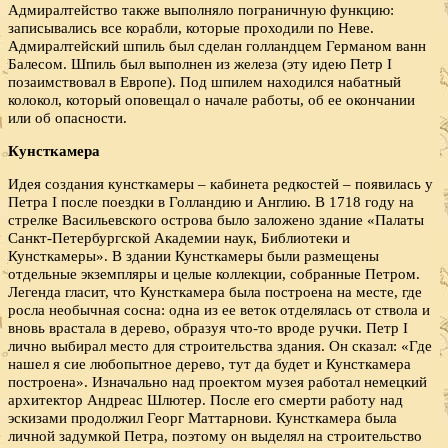
Адмиралтейство также выполняло пограничную функцию:
записывались все корабли, которые проходили по Неве.
Адмиралтейский шпиль был сделан голландцем Германом ванн
Балесом. Шпиль был выполнен из железа (эту идею Петр I
позаимствовал в Европе). Под шпилем находился набатный
колокол, который оповещал о начале работы, об ее окончании
или об опасности.
Кунсткамера
Идея создания кунсткамеры – кабинета редкостей – появилась у
Петра I после поездки в Голландию и Англию. В 1718 году на
стрелке Васильевского острова было заложено здание «Палаты
Санкт-Петербургской Академии наук, Библиотеки и
Кунсткамеры». В здании Кунсткамеры были размещены
отдельные экземпляры и целые коллекции, собранные Петром.
Легенда гласит, что Кунсткамера была построена на месте, где
росла необычная сосна: одна из ее веток отделялась от ствола и
вновь врастала в дерево, образуя что-то вроде ручки. Петр I
лично выбирал место для строительства здания. Он сказал: «Где
нашел я сие любопытное дерево, тут да будет и Кунсткамера
построена». Изначально над проектом музея работал немецкий
архитектор Андреас Шлютер. После его смерти работу над
эскизами продолжил Георг Маттарнови. Кунсткамера была
личной задумкой Петра, поэтому он выделял на строительство