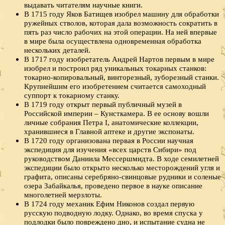
выдавать читателям научные книги.
В 1715 году Яков Батищев изобрел машину для обработки
ружейных стволов, которая дала возможность сократить в
пять раз число рабочих на этой операции. На ней впервые
в мире была осуществлена одновременная обработка
нескольких деталей.
В 1717 году изобретатель Андрей Нартов первым в мире
изобрел и построил ряд уникальных токарных станков:
токарно-копировальный, винторезный, зуборезный станки.
Крупнейшим его изобретением считается самоходный
суппорт к токарному станку.
В 1719 году открыт первый публичный музей в
Российской империи – Кунсткамера. В ее основу вошли
личные собрания Петра I, анатомические коллекции,
хранившиеся в Главной аптеке и другие экспонаты.
В 1720 году организована первая в России научная
экспедиция для изучения «всех царств Сибири» под
руководством Даниила Мессершмидта. В ходе семилетней
экспедиции было открыто несколько месторождений угля и
графита, описаны серебряно-свинцовые рудники и соленые
озера Забайкалья, проведено первое в науке описание
многолетней мерзлоты.
В 1724 году механик Ефим Никонов создал первую
русскую подводную лодку. Однако, во время спуска у
подлодки было повреждено дно, и испытание судна не