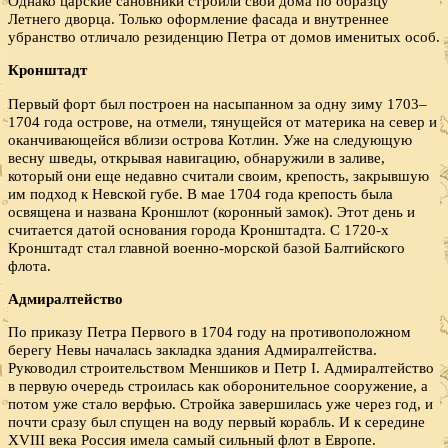
Однако царские сановники строили свои дома по образцу
Летнего дворца. Только оформление фасада и внутреннее
убранство отличало резиденцию Петра от домов именитых особ.
Кронштадт
Первый форт был построен на насыпанном за одну зиму 1703–
1704 года острове, на отмели, тянущейся от материка на север и
оканчивающейся вблизи острова Котлин. Уже на следующую
весну шведы, открывая навигацию, обнаружили в заливе,
который они еще недавно считали своим, крепость, закрывшую
им подход к Невской губе. В мае 1704 года крепость была
освящена и названа Кроншлот (коронный замок). Этот день и
считается датой основания города Кронштадта. С 1720-х
Кронштадт стал главной военно-морской базой Балтийского
флота.
Адмиралтейство
По приказу Петра Первого в 1704 году на противоположном
берегу Невы началась закладка здания Адмиралтейства.
Руководил строительством Меншиков и Петр I. Адмиралтейство
в первую очередь строилась как оборонительное сооружение, а
потом уже стало верфью. Стройка завершилась уже через год, и
почти сразу был спущен на воду первый корабль. И к середине
XVIII века Россия имела самый сильный флот в Европе.