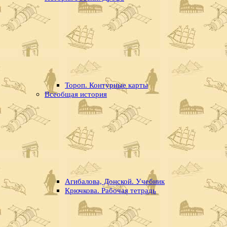
Тороп. Контурные карты
Всеобщая история
Агибалова, Донской. Учебник
Крючкова. Рабочая тетрадь