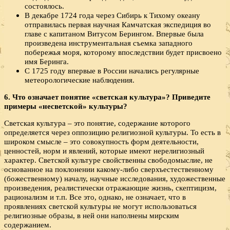
состоялось.
В декабре 1724 года через Сибирь к Тихому океану
отправилась первая научная Камчатская экспедиция во
главе с капитаном Витусом Берингом. Впервые была
произведена инструментальная съемка западного
побережья моря, которому впоследствии будет присвоено
имя Беринга.
С 1725 году впервые в России начались регулярные
метеорологические наблюдения.
6. Что означает понятие «светская культура»? Приведите
примеры «несветской» культуры?
Светская культура – это понятие, содержание которого
определяется через оппозицию религиозной культуры. То есть в
широком смысле – это совокупность форм деятельности,
ценностей, норм и явлений, которые имеют нерелигиозный
характер. Светской культуре свойственны свободомыслие, не
основанное на поклонении какому-либо сверхъестественному
(божественному) началу, научные исследования, художественные
произведения, реалистически отражающие жизнь, скептицизм,
рационализм и т.п. Все это, однако, не означает, что в
проявлениях светской культуры не могут использоваться
религиозные образы, в ней они наполнены мирским
содержанием.