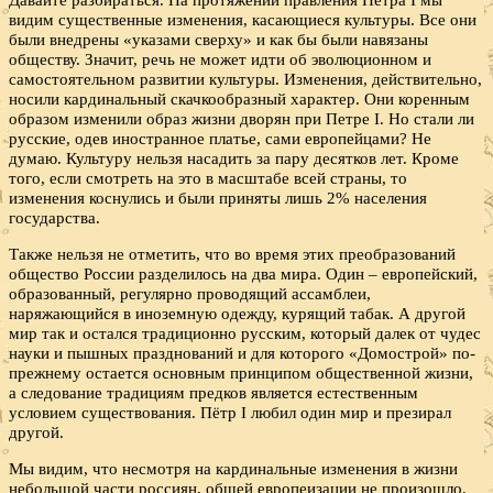
видим существенные изменения, касающиеся культуры. Все они
были внедрены «указами сверху» и как бы были навязаны
обществу. Значит, речь не может идти об эволюционном и
самостоятельном развитии культуры. Изменения, действительно,
носили кардинальный скачкообразный характер. Они коренным
образом изменили образ жизни дворян при Петре I. Но стали ли
русские, одев иностранное платье, сами европейцами? Не
думаю. Культуру нельзя насадить за пару десятков лет. Кроме
того, если смотреть на это в масштабе всей страны, то
изменения коснулись и были приняты лишь 2% населения
государства.
Также нельзя не отметить, что во время этих преобразований
общество России разделилось на два мира. Один – европейский,
образованный, регулярно проводящий ассамблеи,
наряжающийся в иноземную одежду, курящий табак. А другой
мир так и остался традиционно русским, который далек от чудес
науки и пышных празднований и для которого «Домострой» по-
прежнему остается основным принципом общественной жизни,
а следование традициям предков является естественным
условием существования. Пётр I любил один мир и презирал
другой.
Мы видим, что несмотря на кардинальные изменения в жизни
небольшой части россиян, общей европеизации не произошло.