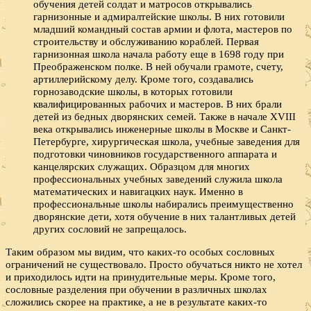
обучения детей солдат и матросов открывались
гарнизонные и адмиралтейские школы. В них готовили
младший командный состав армии и флота, мастеров по
строительству и обслуживанию кораблей. Первая
гарнизонная школа начала работу еще в 1698 году при
Преображенском полке. В ней обучали грамоте, счету,
артиллерийскому делу. Кроме того, создавались
горнозаводские школы, в которых готовили
квалифицированных рабочих и мастеров. В них брали
детей из бедных дворянских семей. Также в начале XVIII
века открывались инженерные школы в Москве и Санкт-
Петербурге, хирургическая школа, учебные заведения для
подготовки чиновников государственного аппарата и
канцелярских служащих. Образцом для многих
профессиональных учебных заведений служила школа
математических и навигацких наук. Именно в
профессиональные школы набирались преимущественно
дворянские дети, хотя обучение в них талантливых детей
других сословий не запрещалось.
Таким образом мы видим, что каких-то особых сословных
ограничений не существовало. Просто обучаться никто не хотел
и приходилось идти на принудительные меры. Кроме того,
сословные разделения при обучении в различных школах
сложились скорее на практике, а не в результате каких-то