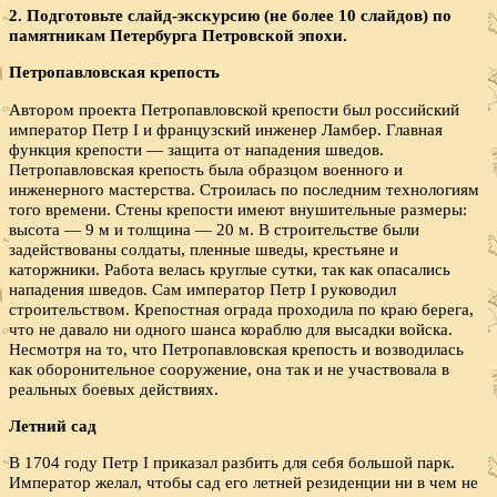
2. Подготовьте слайд-экскурсию (не более 10 слайдов) по
памятникам Петербурга Петровской эпохи.
Петропавловская крепость
Автором проекта Петропавловской крепости был российский
император Петр I и французский инженер Ламбер. Главная
функция крепости — защита от нападения шведов.
Петропавловская крепость была образцом военного и
инженерного мастерства. Строилась по последним технологиям
того времени. Стены крепости имеют внушительные размеры:
высота — 9 м и толщина — 20 м. В строительстве были
задействованы солдаты, пленные шведы, крестьяне и
каторжники. Работа велась круглые сутки, так как опасались
нападения шведов. Сам император Петр I руководил
строительством. Крепостная ограда проходила по краю берега,
что не давало ни одного шанса кораблю для высадки войска.
Несмотря на то, что Петропавловская крепость и возводилась
как оборонительное сооружение, она так и не участвовала в
реальных боевых действиях.
Летний сад
В 1704 году Петр I приказал разбить для себя большой парк.
Император желал, чтобы сад его летней резиденции ни в чем не