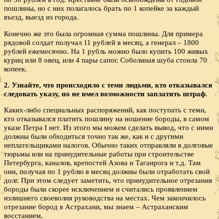
пошлины, но с них полагалось брать по 1 копейке за каждый
въезд, выезд из города.
Конечно же это была огромная сумма пошлины. Для примера
рядовой солдат получал 11 рублей в месяц, а генерал – 1800
рублей ежемесячно. На 1 рубль можно было купить 100 живых
куриц или 8 овец, или 4 пары сапог. Соболиная шуба стоила 70
копеек.
2. Узнайте, что происходило с теми людьми, кто отказывался
следовать указу, но не имел возможности заплатить штраф.
Каких-либо специальных распоряжений, как поступать с теми,
кто отказывался платить пошлину на ношение бороды, в самом
указе Петра I нет. Из этого мы можем сделать вывод, что с ними
должны были обходиться точно так же, как и с другими
неплательщиками налогов. Обычно таких отправляли в долговые
тюрьмы или на принудительные работы при строительстве
Петербурга, каналов, крепостей Азова и Таганрога и т.д. Там
они, получая по 1 рублю в месяц должны были отработать свой
долг. При этом следует заметить, что принудительное отрезания
бороды были скорее исключением и считались проявлением
излишнего своеволия руководства на местах. Чем закончилось
отрезание бород в Астрахани, мы знаем – Астраханским
восстанием.