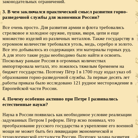
законодательных ограничений.
3. В чем заключался практический смысл развития горно-
разведочной службы для экономики России?
Все очень просто. Для развития армии и флота требовались
стрелковое и холодное оружие, пушки, якоря, цепи и еще
множество изделий из различных металлов. Также государству в
огромном количестве требовался уголь, медь, серебро и золото.
Все это добывалось из содержащих эти материалы горных руд.
А для этого такие руды необходимо было найти и освоить.
Поскольку раньше Россия в огромных количествах
импортировала металл, это ложилось тяжелым бременем на
бюджет государства. Поэтому Пётр I в 1700 году издал указ об
образовании горно-разведочной службы. За первые десять лет
работы приказа было исследовано 121 рудное месторождение в
Европейской части России.
4. Почему особенно активно при Петре
I развивались
естественные науки?
Наука в России появилась как необходимое условие реализации
задуманных Петром I реформ. Пётр ясно понимал, что
преобразование русского государства и укрепление его военной
мощи не может быть без ликвидации экономической и
технологической отсталости России. Поэтому задача развития