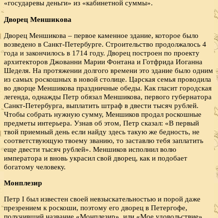
«государевы деньги» из «кабинетной суммы».
Дворец Меншикова
Дворец Меншикова – первое каменное здание, которое было
возведено в Санкт-Петербурге. Строительство продолжалось 4
года и закончилось в 1714 году. Дворец построен по проекту
архитекторов Джованни Марии Фонтана и Готфрида Иоганна
Шеделя. На протяжении долгого времени это здание было одним
из самых роскошных в новой столице. Царская семья проводила
во дворце Меншикова праздничные обеды. Как гласит городская
легенда, однажды Петр обязал Меншикова, первого губернатора
Санкт-Петербурга, выплатить штраф в двести тысяч рублей.
Чтобы собрать нужную сумму, Меншиков продал роскошные
предметы интерьера. Узнав об этом, Петр сказал: «В первый
твой приемный день если найду здесь такую же бедность, не
соответствующую твоему званию, то заставлю тебя заплатить
еще двести тысяч рублей». Меншиков исполнил волю
императора и вновь украсил свой дворец, как и подобает
богатому человеку.
Монплезир
Петр I был известен своей невзыскательностью и порой даже
презрением к роскоши, поэтому его дворец в Петергофе,
получивший название «Монплезир», или «Мое удовольствие»,