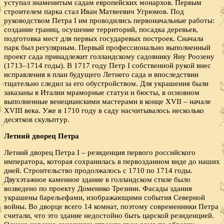
уступал знаменитым садам европейских монархов. Первым
строителем парка стал Иван Матвеевич Угрюмов. Под
руководством Петра I им проводились первоначальные работы:
создание границ, осушение территорий, посадка деревьев,
подготовка мест для первых государевых построек. Сначала
парк был регулярным. Первый профессионально выполненный
проект сада принадлежит голландскому садовнику Яну Роозену
(1713–1714 годы). В 1717 году Петр I собственной рукой внес
исправления в план будущего Летнего сада и впоследствии
тщательно следил за его обустройством. Для украшения были
заказаны в Италии мраморные статуи и бюсты, в основном
выполненные венецианскими мастерами в конце XVII – начале
XVIII века. Уже в 1710 году в саду насчитывалось несколько
десятков скульптур.
Летний дворец Петра
Летний дворец Петра I – резиденция первого российского
императора, которая сохранилась в первозданном виде до наших
дней. Строительство продолжалось с 1710 по 1714 годы.
Двухэтажное каменное здание в голландском стиле было
возведено по проекту Доменико Трезини. Фасады здания
украшены барельефами, изображающими события Северной
войны. Во дворце всего 14 комнат, поэтому современники Петра
считали, что это здание недостойно быть царской резиденцией.