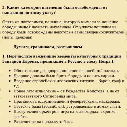
3. Какие категории населения были освобождены от
наказания по этому указу?
Опять же повторимся, пошлина, которую взимали за ношение
бороды, нельзя называть наказанием. От уплаты пошлины на
бороду были освобождены некоторые саны священнослужителей
(попы, дьяконы).
Думаем, сравниваем, размышляем
1. Перечислите важнейшие элементы культурных традиций
Западной Европы, проникшие в Россию в эпоху Петра
I.
Обязательное для дворян ношение европейской одежды.
Дворяне должны были брить бороды и носить парики.
Введение европейских дворянских титулов – барон, граф и
т.д.
Новое летоисчисление – от Рождества Христова, а не от
ветхозаветного Сотворения мира.
Праздники с иллюминацией и фейерверками, маскарады.
Светские балы (ассамблеи), устраиваемые в домах знати.
Выступления оркестров, игра на клавикордах, скрипке,
флейте.
Разрешение на продажу табака.