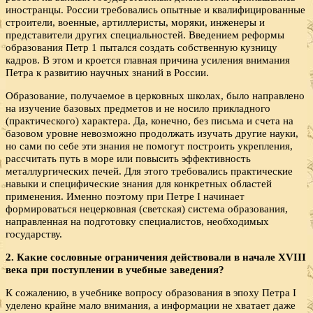
иностранцы. России требовались опытные и квалифицированные
строители, военные, артиллеристы, моряки, инженеры и
представители других специальностей. Введением реформы
образования Петр 1 пытался создать собственную кузницу
кадров. В этом и кроется главная причина усиления внимания
Петра к развитию научных знаний в России.
Образование, получаемое в церковных школах, было направлено
на изучение базовых предметов и не носило прикладного
(практического) характера. Да, конечно, без письма и счета на
базовом уровне невозможно продолжать изучать другие науки,
но сами по себе эти знания не помогут построить укрепления,
рассчитать путь в море или повысить эффективность
металлургических печей. Для этого требовались практические
навыки и специфические знания для конкретных областей
применения. Именно поэтому при Петре I начинает
формироваться нецерковная (светская) система образования,
направленная на подготовку специалистов, необходимых
государству.
2. Какие сословные ограничения действовали в начале
XVIII
века при поступлении в учебные заведения?
К сожалению, в учебнике вопросу образования в эпоху Петра I
уделено крайне мало внимания, а информации не хватает даже