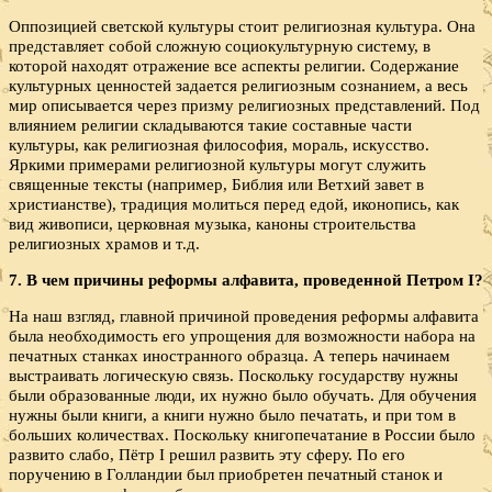
Оппозицией светской культуры стоит религиозная культура. Она
представляет собой сложную социокультурную систему, в
которой находят отражение все аспекты религии. Содержание
культурных ценностей задается религиозным сознанием, а весь
мир описывается через призму религиозных представлений. Под
влиянием религии складываются такие составные части
культуры, как религиозная философия, мораль, искусство.
Яркими примерами религиозной культуры могут служить
священные тексты (например, Библия или Ветхий завет в
христианстве), традиция молиться перед едой, иконопись, как
вид живописи, церковная музыка, каноны строительства
религиозных храмов и т.д.
7. В чем причины реформы алфавита, проведенной Петром
I?
На наш взгляд, главной причиной проведения реформы алфавита
была необходимость его упрощения для возможности набора на
печатных станках иностранного образца. А теперь начинаем
выстраивать логическую связь. Поскольку государству нужны
были образованные люди, их нужно было обучать. Для обучения
нужны были книги, а книги нужно было печатать, и при том в
больших количествах. Поскольку книгопечатание в России было
развито слабо, Пётр I решил развить эту сферу. По его
поручению в Голландии был приобретен печатный станок и