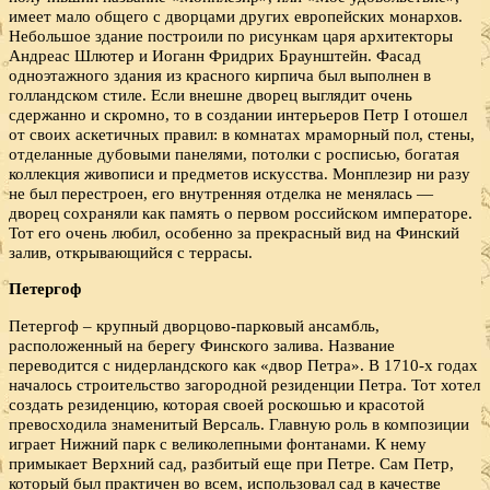
имеет мало общего с дворцами других европейских монархов.
Небольшое здание построили по рисункам царя архитекторы
Андреас Шлютер и Иоганн Фридрих Браунштейн. Фасад
одноэтажного здания из красного кирпича был выполнен в
голландском стиле. Если внешне дворец выглядит очень
сдержанно и скромно, то в создании интерьеров Петр I отошел
от своих аскетичных правил: в комнатах мраморный пол, стены,
отделанные дубовыми панелями, потолки с росписью, богатая
коллекция живописи и предметов искусства. Монплезир ни разу
не был перестроен, его внутренняя отделка не менялась —
дворец сохраняли как память о первом российском императоре.
Тот его очень любил, особенно за прекрасный вид на Финский
залив, открывающийся с террасы.
Петергоф
Петергоф – крупный дворцово-парковый ансамбль,
расположенный на берегу Финского залива. Название
переводится с нидерландского как «двор Петра». В 1710-х годах
началось строительство загородной резиденции Петра. Тот хотел
создать резиденцию, которая своей роскошью и красотой
превосходила знаменитый Версаль. Главную роль в композиции
играет Нижний парк с великолепными фонтанами. К нему
примыкает Верхний сад, разбитый еще при Петре. Сам Петр,
который был практичен во всем, использовал сад в качестве