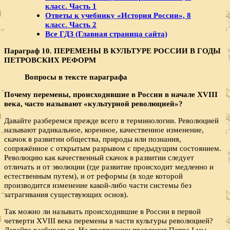
класс. Часть 1
Ответы к учебнику «История России», 8
класс. Часть 2
Все ГДЗ (Главная страница сайта)
Параграф 10
.
ПЕРЕМЕНЫ В КУЛЬТУРЕ РОССИИ В ГОДЫ
ПЕТРОВСКИХ РЕФОРМ
Вопросы в тексте параграфа
Почему перемены, происходившие в России в начале
XVIII
века, часто называют «культурной революцией»?
Давайте разберемся прежде всего в терминологии. Революцией
называют радикальное, коренное, качественное изменение,
скачок в развитии общества, природы или познания,
сопряжённое с открытым разрывом с предыдущим состоянием.
Революцию как качественный скачок в развитии следует
отличать и от эволюции (где развитие происходит медленно и
естественным путем), и от реформы (в ходе которой
производится изменение какой-либо части системы без
затрагивания существующих основ).
Так можно ли называть происходившие в России в первой
четверти XVIII века перемены в части культуры революцией?
Давайте разбираться. На протяжении правления Петра I мы