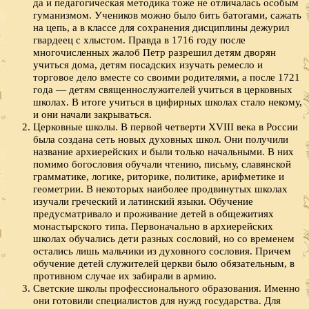
да и педагогическая методика тоже не отличалась особым
гуманизмом. Учеников можно было бить батогами, сажать
на цепь, а в классе для сохранения дисциплины дежурил
гвардеец с хлыстом. Правда в 1716 году после
многочисленных жалоб Петр разрешил детям дворян
учиться дома, детям посадских изучать ремесло и
торговое дело вместе со своими родителями, а после 1721
года — детям священнослужителей учиться в церковных
школах. В итоге учиться в цифирных школах стало некому,
и они начали закрываться.
Церковные школы. В первой четверти XVIII века в России
была создана сеть новых духовных школ. Они получили
название архиерейских и были только начальными. В них
помимо богословия обучали чтению, письму, славянской
грамматике, логике, риторике, политике, арифметике и
геометрии. В некоторых наиболее продвинутых школах
изучали греческий и латинский языки. Обучение
предусматривало и проживание детей в общежитиях
монастырского типа. Первоначально в архиерейских
школах обучались дети разных сословий, но со временем
остались лишь мальчики из духовного сословия. Причем
обучение детей служителей церкви было обязательным, в
противном случае их забирали в армию.
Светские школы профессионального образования. Именно
они готовили специалистов для нужд государства. Для