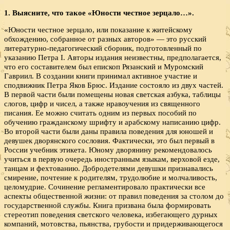
1. Выясните, что такое «Юности честное зерцало…».
«Юности честное зерцало, или показание к житейскому
обхождению, собранное от разных авторов» — это русский
литературно-педагогический сборник, подготовленный по
указанию Петра I. Авторы издания неизвестны, предполагается,
что его составителем был епископ Рязанский и Муромский
Гавриил. В создании книги принимал активное участие и
сподвижник Петра Яков Брюс. Издание состояло из двух частей.
В первой части были помещены новая светская азбука, таблицы
слогов, цифр и чисел, а также нравоучения из священного
писания. Ее можно считать одним из первых пособий по
обучению гражданскому шрифту и арабскому написанию цифр.
Во второй части были даны правила поведения для юношей и
девушек дворянского сословия. Фактически, это был первый в
России учебник этикета. Юному дворянину рекомендовалось
учиться в первую очередь иностранным языкам, верховой езде,
танцам и фехтованию. Добродетелями девушки признавались
смирение, почтение к родителям, трудолюбие и молчаливость,
целомудрие. Сочинение регламентировало практически все
аспекты общественной жизни: от правил поведения за столом до
государственной службы. Книга призвана была формировать
стереотип поведения светского человека, избегающего дурных
компаний, мотовства, пьянства, грубости и придерживающегося