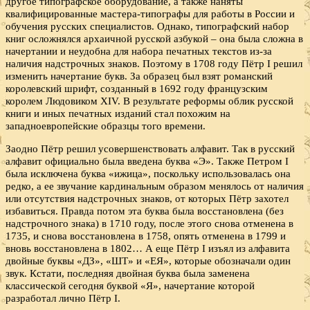
другое типографское оборудование, а также наняты
квалифицированные мастера-типографы для работы в России и
обучения русских специалистов. Однако, типографский набор
книг осложнялся архаичной русской азбукой – она была сложна в
начертании и неудобна для набора печатных текстов из-за
наличия надстрочных знаков. Поэтому в 1708 году Пётр I решил
изменить начертание букв. За образец был взят романский
королевский шрифт, созданный в 1692 году французским
королем Людовиком XIV. В результате реформы облик русской
книги и иных печатных изданий стал похожим на
западноевропейские образцы того времени.
Заодно Пётр решил усовершенствовать алфавит. Так в русский
алфавит официально была введена буква «Э». Также Петром I
была исключена буква «ижица», поскольку использовалась она
редко, а ее звучание кардинальным образом менялось от наличия
или отсутствия надстрочных знаков, от которых Пётр захотел
избавиться. Правда потом эта буква была восстановлена (без
надстрочного знака) в 1710 году, после этого снова отменена в
1735, и снова восстановлена в 1758, опять отменена в 1799 и
вновь восстановлена в 1802… А еще Пётр I изъял из алфавита
двойные буквы «ДЗ», «ШТ» и «ЕЯ», которые обозначали один
звук. Кстати, последняя двойная буква была заменена
классической сегодня буквой «Я», начертание которой
разработал лично Пётр I.