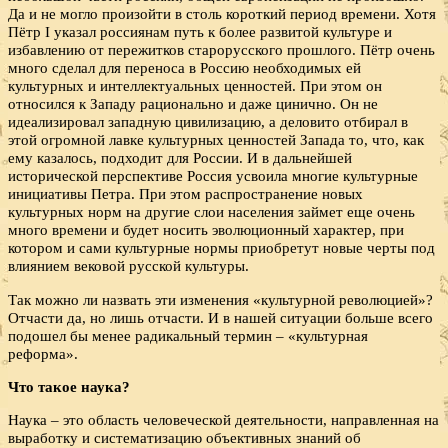
Да и не могло произойти в столь короткий период времени. Хотя
Пётр I указал россиянам путь к более развитой культуре и
избавлению от пережитков старорусского прошлого. Пётр очень
много сделал для переноса в Россию необходимых ей
культурных и интеллектуальных ценностей. При этом он
относился к Западу рационально и даже цинично. Он не
идеализировал западную цивилизацию, а деловито отбирал в
этой огромной лавке культурных ценностей Запада то, что, как
ему казалось, подходит для России. И в дальнейшей
исторической перспективе Россия усвоила многие культурные
инициативы Петра. При этом распространение новых
культурных норм на другие слои населения займет еще очень
много времени и будет носить эволюционный характер, при
котором и сами культурные нормы приобретут новые черты под
влиянием вековой русской культуры.
Так можно ли назвать эти изменения «культурной революцией»?
Отчасти да, но лишь отчасти. И в нашей ситуации больше всего
подошел бы менее радикальный термин – «культурная
реформа».
Что такое наука?
Наука – это область человеческой деятельности, направленная на
выработку и систематизацию объективных знаний об