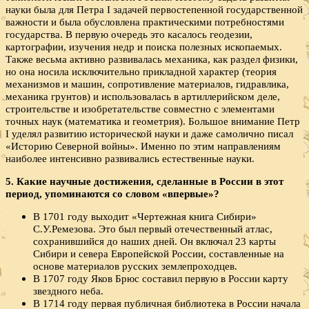
науки была для Петра I задачей первостепенной государственной
важности и была обусловлена практическими потребностями
государства. В первую очередь это касалось геодезии,
картографии, изучения недр и поиска полезных ископаемых.
Также весьма активно развивалась механика, как раздел физики,
но она носила исключительно прикладной характер (теория
механизмов и машин, сопротивление материалов, гидравлика,
механика грунтов) и использовалась в артиллерийском деле,
строительстве и изобретательстве совместно с элементами
точных наук (математика и геометрия). Большое внимание Петр
I уделял развитию исторической науки и даже самолично писал
«Историю Северной войны». Именно по этим направлениям
наиболее интенсивно развивались естественные науки.
5. Какие научные достижения, сделанные в России в этот
период, упоминаются со словом «впервые»?
В 1701 году выходит «Чертежная книга Сибири»
С.У.Ремезова. Это был первый отечественный атлас,
сохранившийся до наших дней. Он включал 23 карты
Сибири и севера Европейской России, составленные на
основе материалов русских землепроходцев.
В 1707 году Яков Брюс составил первую в России карту
звездного неба.
В 1714 году первая публичная библиотека в России начала