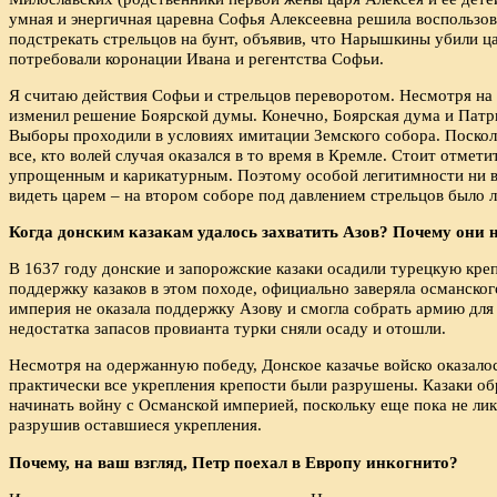
умная и энергичная царевна Софья Алексеевна решила воспользов
подстрекать стрельцов на бунт, объявив, что Нарышкины убили ц
потребовали коронации Ивана и регентства Софьи.
Я считаю действия Софьи и стрельцов переворотом. Несмотря на 
изменил решение Боярской думы. Конечно, Боярская дума и Патр
Выборы проходили в условиях имитации Земского собора. Поскол
все, кто волей случая оказался в то время в Кремле. Стоит отме
упрощенным и карикатурным. Поэтому особой легитимности ни в п
видеть царем – на втором соборе под давлением стрельцов было л
Когда донским казакам удалось захватить Азов? Почему они н
В 1637 году донские и запорожские казаки осадили турецкую кре
поддержку казаков в этом походе, официально заверяла османског
империя не оказала поддержку Азову и смогла собрать армию для
недостатка запасов провианта турки сняли осаду и отошли.
Несмотря на одержанную победу, Донское казачье войско оказалос
практически все укрепления крепости были разрушены. Казаки обр
начинать войну с Османской империей, поскольку еще пока не лик
разрушив оставшиеся укрепления.
Почему, на ваш взгляд, Петр поехал в Европу инкогнито?