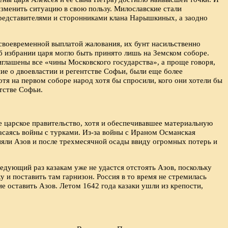
зменить ситуацию в свою пользу. Милославские стали
представителями и сторонниками клана Нарышкиных, а заодно
есвоевременной выплатой жалования, их бунт насильственно
 избрании царя могло быть принято лишь на Земском соборе.
глашены все «чины Московского государства», а проще говоря,
ние о двоевластии и регентстве Софьи, были еще более
тя на первом соборе народ хотя бы спросили, кого они хотели бы
тстве Софьи.
е царское правительство, хотя и обеспечивавшее материальную
пасаясь войны с турками. Из-за войны с Ираном Османская
няли Азов и после трехмесячной осады ввиду огромных потерь и
ледующий раз казакам уже не удастся отстоять Азов, поскольку
 и поставить там гарнизон. Россия в то время не стремилась
е оставить Азов. Летом 1642 года казаки ушли из крепости,