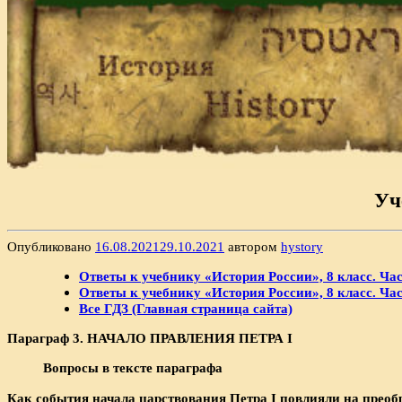
Уч
Опубликовано
16.08.2021
29.10.2021
автором
hystory
Ответы к учебнику «История России», 8 класс. Час
Ответы к учебнику «История России», 8 класс. Час
Все ГДЗ (Главная страница сайта)
Параграф 3. НАЧАЛО ПРАВЛЕНИЯ ПЕТРА
I
Вопросы в тексте параграфа
Как события начала царствования Петра
I повлияли на преоб