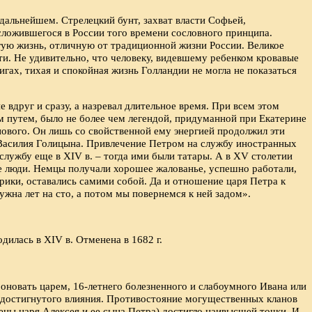
дальнейшем. Стрелецкий бунт, захват власти Софьей,
сложившегося в России того времени сословного принципа.
угую жизнь, отличную от традиционной жизни России. Великое
и. Не удивительно, что человеку, видевшему ребенком кровавые
ах, тихая и спокойная жизнь Голландии не могла не показаться
 вдруг и сразу, а назревал длительное время. При всем этом
м путем, было не более чем легендой, придуманной при Екатерине
нового. Он лишь со свойственной ему энергией продолжил эти
Василия Голицына. Привлечение Петром на службу иностранных
лужбу еще в XIV в. – тогда ими были татары. А в XV столетии
ие люди. Немцы получали хорошее жалованье, успешно работали,
арики, оставались самими собой. Да и отношение царя Петра к
ужна лет на сто, а потом мы повернемся к ней задом».
илась в XIV в. Отменена в 1682 г.
оновать царем, 16-летнего болезненного и слабоумного Ивана или
о достигнутого влияния. Противостояние могущественных кланов
ны царя Алексея и ее сына Петра) достигло наивысшей точки. И