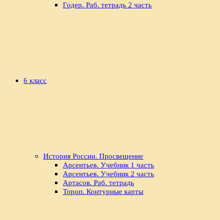
Годер. Раб. тетрадь 2 часть
6 класс
История России. Просвещение
Арсентьев. Учебник 1 часть
Арсентьев. Учебник 2 часть
Артасов. Раб. тетрадь
Тороп. Контурные карты