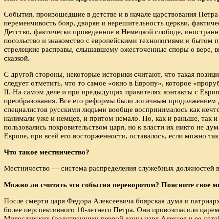
События, произошедшие в детстве и в начале царствования Петра 
переменчивость бояр, дворян и нерешительность церкви, фактиче
Детство, фактически проведенное в Немецкой слободе, иностранн
посольство и знакомство с европейскими технологиями и бытом п
стрелецкие расправы, слышавшему ожесточенные споры о вере, вы
сказкой.
С другой стороны, некоторые историки считают, что такая позици
следует отметить, что то самое «окно в Европу», которое «прор
II. На самом деле и при предыдущих правителях контакты с Европ
преобразования. Все его реформы были логичным продолжением 
специалистов русскими людьми вообще воспринималось как нечто
нанимали уже и немцев, и притом немало. Но, как и раньше, так
пользовались покровительством царя, но к власти их никто не дум
Европе, при всей его восторженности, оставалось, если можно так
Что такое местничество?
Местничество — система распределения служебных должностей в 
Можно ли считать эти события переворотом? Поясните свое м
После смерти царя Федора Алексеевича боярская дума и патриарх
более перспективного 10-летнего Петра. Они провозгласили царе
Милославских (родственники первой жены царя Алексея и ее дете