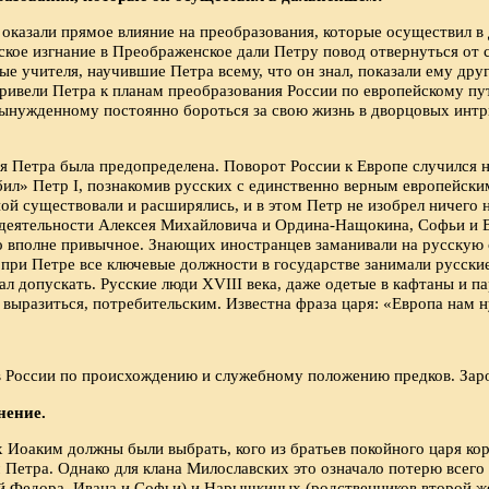
оказали прямое влияние на преобразования, которые осуществил в 
ское изгнание в Преображенское дали Петру повод отвернуться от 
ые учителя, научившие Петра всему, что он знал, показали ему др
ривели Петра к планам преобразования России по европейскому пут
нужденному постоянно бороться за свою жизнь в дворцовых интриг
я Петра была предопределена. Поворот России к Европе случился не
убил» Петр I, познакомив русских с единственно верным европейски
ой существовали и расширялись, и в этом Петр не изобрел ничего 
деятельности Алексея Михайловича и Ордина-Нащокина, Софьи и 
 вполне привычное. Знающих иностранцев заманивали на русскую с
 и при Петре все ключевые должности в государстве занимали русск
ал допускать. Русские люди XVIII века, даже одетые в кафтаны и п
 выразиться, потребительским. Известна фраза царя: «Европа нам н
России по происхождению и служебному положению предков. Зарод
нение.
 Иоаким должны были выбрать, кого из братьев покойного царя кор
м Петра. Однако для клана Милославских это означало потерю всег
й Федора, Ивана и Софьи) и Нарышкиных (родственников второй же