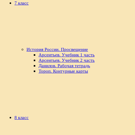
7 класс
История России. Просвещение
Арсентьев. Учебник 1 часть
Арсентьев. Учебник 2 часть
Данилов. Рабочая тетрадь
Тороп. Контурные карты
8 класс