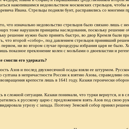
аться накопившимся недовольством московских стрельцов, чтобы и
аревича Ивана. Стрельцы подняли бунт, расправились со многими 
то, что изначально недовольство стрельцов было связано лишь с н
иарх тоже нарушили принципы наследования, поскольку решение об
ьку решение нужно было принять быстро, во двор Кремля были при
тить, что второй «собор», под давлением стрельцов принявший реше
ервом, ни во втором случае процедуры избрания царя не было. Хо
ишь показное преклонение колен с мольбами о двоевластии и реген
е смогли его удержать?
пость Азов и послед двухмесячной осады взяли ее штурмом. Русско
о султана в непричастности России к взятию Азова, справедливо о
 возвращения крепости лишь в 1641 году. Казаки героически оборо
ь в сложной ситуации. Казаки понимали, что турки вернутся, и в с
атились к русскому царю с предложением взять Азов под свою руку
видировала угрозу с запада. Поэтому Земской собор принял решени