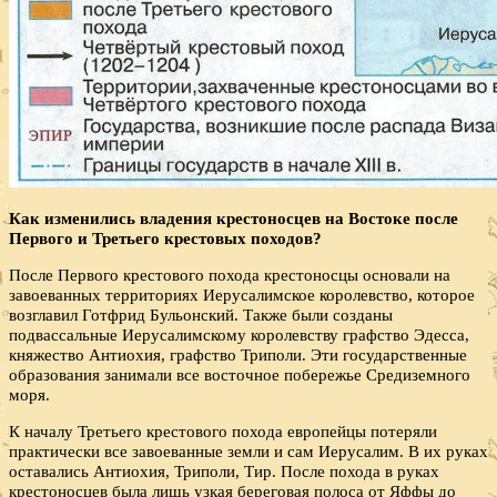
Как изменились владения крестоносцев на Востоке после
Первого и Третьего крестовых походов?
После Первого крестового похода крестоносцы основали на
завоеванных территориях Иерусалимское королевство, которое
возглавил Готфрид Бульонский. Также были созданы
подвассальные Иерусалимскому королевству графство Эдесса,
княжество Антиохия, графство Триполи. Эти государственные
образования занимали все восточное побережье Средиземного
моря.
К началу Третьего крестового похода европейцы потеряли
практически все завоеванные земли и сам Иерусалим. В их руках
оставались Антиохия, Триполи, Тир. После похода в руках
крестоносцев была лишь узкая береговая полоса от Яффы до