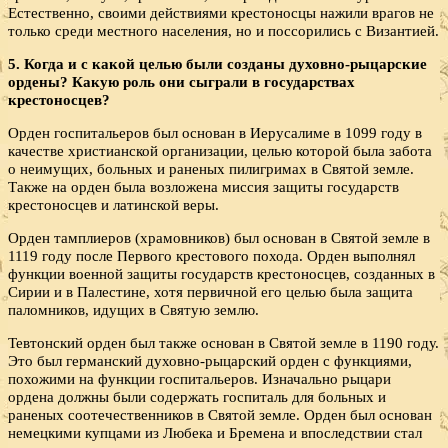
Естественно, своими действиями крестоносцы нажили врагов не
только среди местного населения, но и поссорились с Византией.
5. Когда и с какой целью были созданы духовно-рыцарские
ордены? Какую роль они сыграли в государствах
крестоносцев?
Орден госпитальеров был основан в Иерусалиме в 1099 году в
качестве христианской организации, целью которой была забота
о неимущих, больных и раненых пилигримах в Святой земле.
Также на орден была возложена миссия защиты государств
крестоносцев и латинской веры.
Орден тамплиеров (храмовников) был основан в Святой земле в
1119 году после Первого крестового похода. Орден выполнял
функции военной защиты государств крестоносцев, созданных в
Сирии и в Палестине, хотя первичной его целью была защита
паломников, идущих в Святую землю.
Тевтонский орден был также основан в Святой земле в 1190 году.
Это был германский духовно-рыцарский орден с функциями,
похожими на функции госпитальеров. Изначально рыцари
ордена должны были содержать госпиталь для больных и
раненых соотечественников в Святой земле. Орден был основан
немецкими купцами из Любека и Бремена и впоследствии стал