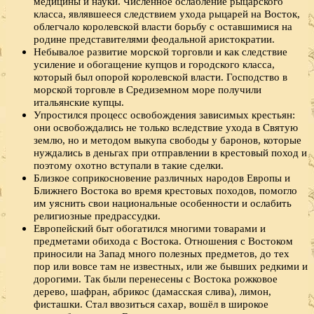
медицины и науки. Численное ослабление рыцарского
класса, являвшееся следствием ухода рыцарей на Восток,
облегчало королевской власти борьбу с оставшимися на
родине представителями феодальной аристократии.
Небывалое развитие морской торговли и как следствие
усиление и обогащение купцов и городского класса,
который был опорой королевской власти. Господство в
морской торговле в Средиземном море получили
итальянские купцы.
Упростился процесс освобождения зависимых крестьян:
они освобождались не только вследствие ухода в Святую
землю, но и методом выкупа свободы у баронов, которые
нуждались в деньгах при отправлении в крестовый поход и
поэтому охотно вступали в такие сделки.
Близкое соприкосновение различных народов Европы и
Ближнего Востока во время крестовых походов, помогло
им уяснить свои национальные особенности и ослабить
религиозные предрассудки.
Европейский быт обогатился многими товарами и
предметами обихода с Востока. Отношения с Востоком
приносили на Запад много полезных предметов, до тех
пор или вовсе там не известных, или же бывших редкими и
дорогими. Так были перенесены с Востока рожковое
дерево, шафран, абрикос (дамасская слива), лимон,
фисташки. Стал ввозиться сахар, вошёл в широкое