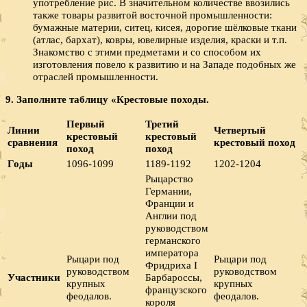
употребление рис. В значительном количестве ввозились
также товары развитой восточной промышленности:
бумажные материи, ситец, кисея, дорогие шёлковые ткани
(атлас, бархат), ковры, ювелирные изделия, краски и т.п.
Знакомство с этими предметами и со способом их
изготовления повело к развитию и на Западе подобных же
отраслей промышленности.
9. Заполните таблицу «Крестовые походы.
Первый
Третий
Линии
Четвертый
крестовый
крестовый
сравнения
крестовый поход
поход
поход
Годы
1096-1099
1189-1192
1202-1204
Рыцарство
Германии,
Франции и
Англии под
руководством
германского
императора
Рыцари под
Рыцари под
Фридриха I
руководством
руководством
Участники
Барбароссы,
крупных
крупных
французского
феодалов.
феодалов.
короля