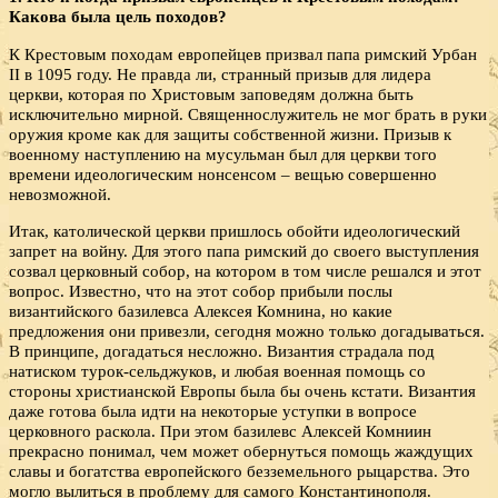
Какова была цель походов?
К Крестовым походам европейцев призвал папа римский Урбан
II в 1095 году. Не правда ли, странный призыв для лидера
церкви, которая по Христовым заповедям должна быть
исключительно мирной. Священнослужитель не мог брать в руки
оружия кроме как для защиты собственной жизни. Призыв к
военному наступлению на мусульман был для церкви того
времени идеологическим нонсенсом – вещью совершенно
невозможной.
Итак, католической церкви пришлось обойти идеологический
запрет на войну. Для этого папа римский до своего выступления
созвал церковный собор, на котором в том числе решался и этот
вопрос. Известно, что на этот собор прибыли послы
византийского базилевса Алексея Комнина, но какие
предложения они привезли, сегодня можно только догадываться.
В принципе, догадаться несложно. Византия страдала под
натиском турок-сельджуков, и любая военная помощь со
стороны христианской Европы была бы очень кстати. Византия
даже готова была идти на некоторые уступки в вопросе
церковного раскола. При этом базилевс Алексей Комниин
прекрасно понимал, чем может обернуться помощь жаждущих
славы и богатства европейского безземельного рыцарства. Это
могло вылиться в проблему для самого Константинополя.