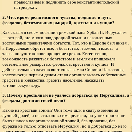
православием и подчинить себе константинопольский
патриархат.
2. Что, кроме религиозного чувства, подвигло в путь
феодалов, безземельных рыцарей, крестьян и купцов?
Как сказал в своем послании римский папа Урбан II, Иерусалим
— это рай, где много плодородной земли и накопленных
восточными правителями богатств. Тот, кто в Европе был никем,
в Иерусалиме обретет все, и богатство, и земли, и власть, а
также получит полное прощение грехов. Естественно,
возможность разжиться богатством и землями привлекала
безземельное рыцарство, феодалов, крестьян и купцов. И
действительно, захватив восточные земли Сирии и Палестины,
крестоносцы первым делом стали организовывать собственные
графства и княжества, грабить население, насаждать
католическую веру.
3. Почему крестьянам не удалось добраться до Иерусалима, а
феодалы достигли своей цели?
Какие из крестьян воины? Они тоже шли в святую землю за
лучшей долей, а не столько во имя религии, но у них просто не
было шансов неорганизованной толпой, без провизии, без
фуража не только отвоевать Иерусалим, но и добраться до него
через земли, захваченные турками. Феодалы же представляли