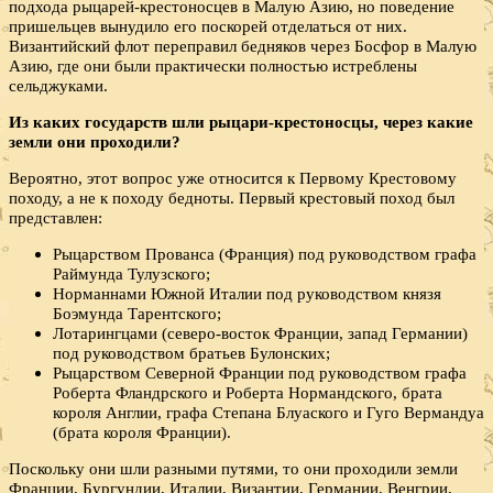
подхода рыцарей-крестоносцев в Малую Азию, но поведение
пришельцев вынудило его поскорей отделаться от них.
Византийский флот переправил бедняков через Босфор в Малую
Азию, где они были практически полностью истреблены
сельджуками.
Из каких государств шли рыцари-крестоносцы, через какие
земли они проходили?
Вероятно, этот вопрос уже относится к Первому Крестовому
походу, а не к походу бедноты. Первый крестовый поход был
представлен:
Рыцарством Прованса (Франция) под руководством графа
Раймунда Тулузского;
Норманнами Южной Италии под руководством князя
Боэмунда Тарентского;
Лотарингцами (северо-восток Франции, запад Германии)
под руководством братьев Булонских;
Рыцарством Северной Франции под руководством графа
Роберта Фландрского и Роберта Нормандского, брата
короля Англии, графа Степана Блуаского и Гуго Вермандуа
(брата короля Франции).
Поскольку они шли разными путями, то они проходили земли
Франции, Бургундии, Италии, Византии, Германии, Венгрии,