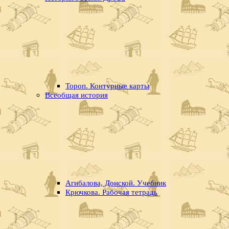
Тороп. Контурные карты
Всеобщая история
Агибалова, Донской. Учебник
Крючкова. Рабочая тетрадь