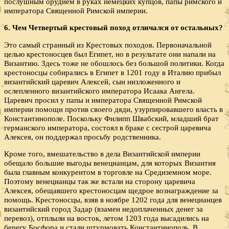
послушным орудием в руках немецких купцов, папы римского и
императора Священной Римской империи.
6. Чем Четвертый крестовый поход отличался от остальных?
Это самый странный из Крестовых походов. Первоначальной
целью крестоносцев был Египет, но в результате они напали на
Византию. Здесь тоже не обошлось без большой политики. Когда
крестоносцы собирались в Египет в 1201 году в Италию прибыл
византийский царевич Алексей, сын низложенного и
ослепленного византийского императора Исаака Ангела.
Царевич просил у папы и императора Священной Римской
империи помощи против своего дяди, узурпировавшего власть в
Константинополе. Поскольку Филипп Швабский, младший брат
германского императора, состоял в браке с сестрой царевича
Алексея, он поддержал просьбу родственника.
Кроме того, вмешательство в дела Византийской империи
обещало большие выгоды венецианцам, для которых Византия
была главным конкурентом в торговле на Средиземном море.
Поэтому венецианцы так же встали на сторону царевича
Алексея, обещавшего крестоносцам щедрое вознаграждение за
помощь. Крестоносцы, взяв в ноябре 1202 года для венецианцев
византийский город Задар (взамен недоплаченных денег за
перевоз), отплыли на восток, летом 1203 года высадились на
берегу Босфора и стали штурмовать Константинополь. В