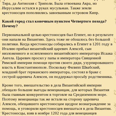
Тира, да Антиохия с Триполи. Была отвоевана Акра, но
Иерусалим остался в руках мусульман. Также земли
крестоносцев пополнились завоеванным островом Кипр.
Какой город стал конечным пунктом Четвертого похода?
Почему?
Первоначальной целью крестоносцев был Египет, но в результате
они напали на Византию. Здесь тоже не обошлось без большой
политики. Когда крестоносцы собирались в Египет в 1201 году в
Италию прибыл византийский царевич Алексей, сын
низложенного и ослепленного византийского императора Исаака
Ангела. Царевич просил у папы и императора Священной
Римской империи помощи против своего дяди, узурпировавшего
власть в Константинополе. Поскольку Филипп Швабский,
младший брат германского императора, состоял в браке с
сестрой царевича Алексея, он поддержал просьбу родственника.
Кроме того, вмешательство в дела Византийской империи
обещало большие выгоды венецианцам, для которых Византия
была главным конкурентом в торговле на Средиземном море.
Поэтому венецианцы так же встали на сторону царевича
Алексея, обещавшего крестоносцам щедрое вознаграждение за
помощь, и уговорили крестоносцев вмешаться в дела Византии.
Крестоносцы, взяв в ноябре 1202 года для венецианцев