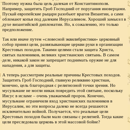
Поэтому нужна была цель далекая от Константинополя.
Например, защитить Гроб Господний от поругания иноверцами.
Пускай европейские рыцари разобьют врагов Византии, а сами
обломают копья под далеким Иерусалимом. Хороший замысел в
духе византийской дипломатии. Но, к сожалению, это только
предположение.
Так или иначе путем «словесной эквилибристики» церковный
собор принял цели, развязывающие церкви руки в организации
Крестовых походов. Такими целями стали защита Христа,
святых паломников, великих христианских святынь. В самом
деле, никакой закон не запрещает поднимать оружие не для
нападения, а для защиты.
А теперь рассмотрим реальные причины Крестовых походов.
Защитить Гроб Господний, главную реликвию христиан,
конечно, цель благородная с религиозной точки зрения. Но
мусульмане не могли никак повредить этой святыне, поскольку
Иисус в исламе – очень уважаемый пророк. Конечно,
мусульмане ограничили вход христианских паломников в
Иерусалим, но эти вопросы далеко не всегда решаются
исключительно войной. Получается, что реальные цели
Крестовых походов были мало связаны с религией. Тогда какие
цели преследовала церковь в этой массовой бойне?