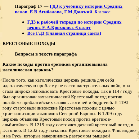
Параграф 17 —
ГДЗ к учебнику истории Средних
веков. Е.В.Агибалова, Г.М.Донской. 6 класс
ГДЗ к рабочей тетради по истории Средних
веков. Е.А.Крючкова. 6 класс
Все ГДЗ (Главная страница сайта)
КРЕСТОВЫЕ ПОХОДЫ
Вопросы в тексте параграфа
Какие походы против еретиков организовывала
католическая церковь?
После того, как католическая церковь решила для себя
идеологическую проблему не вести наступательных войн, она
стала широко использовать Крестовые походы. Так в 1147 году
был организован захватнический Крестовый поход против
полабско-прибалтийских славян, лютичей и бодричей. В 1193
году стартовали ливонские Крестовые походы с целью
христианизации язычников Северной Европы. В 1209 году
церковь объявила Крестовый поход против еретиков-
альбигойцев. В 1219 году состоялся датский крестовый поход в
Эстонию. В 1232 году начались Крестовые походы в Финляндию
и на Русь, которые завершились разгромом рыцарей