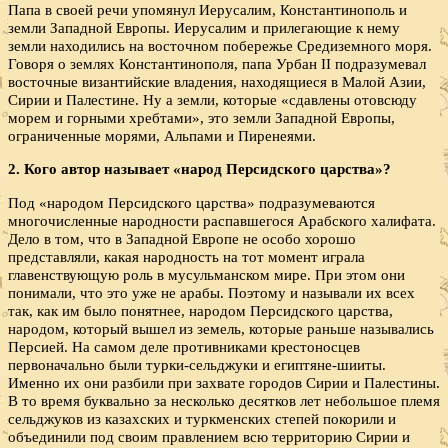
Папа в своей речи упомянул Иерусалим, Константинополь и
земли Западной Европы. Иерусалим и прилегающие к нему
земли находились на восточном побережье Средиземного моря.
Говоря о землях Константинополя, папа Урбан II подразумевал
восточные византийские владения, находящиеся в Малой Азии,
Сирии и Палестине. Ну а земли, которые «сдавлены отовсюду
морем и горными хребтами», это земли Западной Европы,
ограниченные морями, Альпами и Пиренеями.
2. Кого автор называет «народ Персидского царства»?
Под «народом Персидского царства» подразумеваются
многочисленные народности распавшегося Арабского халифата.
Дело в том, что в Западной Европе не особо хорошо
представляли, какая народность на тот момент играла
главенствующую роль в мусульманском мире. При этом они
понимали, что это уже не арабы. Поэтому и называли их всех
так, как им было понятнее, народом Персидского царства,
народом, который вышел из земель, которые раньше назывались
Персией. На самом деле противниками крестоносцев
первоначально были турки-сельджуки и египтяне-шииты.
Именно их они разбили при захвате городов Сирии и Палестины.
В то время буквально за несколько десятков лет небольшое племя
сельджуков из казахских и туркменских степей покорили и
объединили под своим правлением всю территорию Сирии и