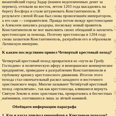
византийский город Задар (взамен недоплаченных денег за
перевоз), отплыли на восток, летом 1203 года высадились на
берегу Босфора и стали штурмовать Константинополь. В
результате слепой Исаак был снова провозглашён императором,
а его сын — соправителем. Правда потом между крестоносцами
и Алексеем начались раздоры, поскольку новый правитель
Константинополя не мог выполнить своих обещаний и заплатить
крестоносцам за помощь. Поэтому крестоносцы в 1204 году
снова захватили Константинополь, разграбили его и образовали
Латинскую империю.
К каким последствиям привел Четвертый крестовый поход?
Четвертый крестовый поход превратился из «пути ко Гробу
Господню» в политическую аферу и венецианское коммерческое
предприятие, приведшее к разграблению Константинополя и
глубокому кризису крестоносного движения. Итогом этого
похода стал окончательный раскол западного и восточного
христианского мира. Многие называют Четвёртый крестовый
поход «проклятым», так как крестоносцы, клявшиеся вернуть
Святую Землю в лоно христианства, превратились в бесчестных
наёмников, охотившихся лишь за лёгкой наживой.
Обобщаем информацию параграфа
1. Кто и когда призвал европейцев к Крестовым походам?