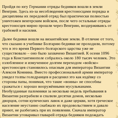
Пройдя по югу Германии отряды бедняков вошли в земли
Венгрии. Здесь из-за несоблюдения крестоносцами порядка и
дисциплины их передовой отряд был практически полностью
уничтожен венгерским войском, после чего остальные отряды
крестоносцев мирно прошли через Венгрию, воздерживаясь от
грабежей и насилия.
Далее бедняки вошли на византийские земли. В отличие от того,
что сказано в учебнике Болгарию бедняки не проходили, потому
что в это время Первого болгарского царства уже не
существовало – оно было захвачено Византией. К осени 1096
года в Константинополе собралось около 180 тысяч человек. Это
озлобленное и измученное долгим переходом «войско»
крестоносцев становилось опасным для императора Византии
Алексея Комнина. Вместо профессиональной армии император
увидел толпы голодранцев и расценил это как издёвку со
стороны папы, понимая, что такие «воины» не способны
сражаться с хорошо вооружёнными мусульманами.
Необузданные паломники за несколько недель пребывания в
Византии разграбили и спалили десятки домов, несколько
дворцов, сотни купеческих лавок и даже церкви, хотя греческое
население неустанно снабжало их продовольствием и давало
приют, не разбегаясь при их появлении. Сначала император
Византии уговаривал главарей отряда бедняков подождать