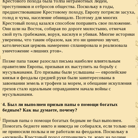
Крестового похода была толпа неграмотных людей,
преступников и отбросов общества. Поскольку в годы,
предшествовавшие Крестовому походу, Европу потрясли засуха,
голод и чума, население обнищало. Поэтому для многих
Крестовый поход казался способом поправить свое положение.
Они шли на Восток, собирая по дороге милостыню, отмечая
свой путь грабежами, воруя, насилуя и убивая. Многие историки
уверенны, что таким образом, как это ни цинично звучит,
католическая церковь намеренно спланировала и реализовала
уничтожение «лишних ртов».
Позже папа также разослал письма наиболее влиятельным
правителям Европы, призывая их выступить на борьбу с
мусульманами. Его призывы были услышаны — европейские
князья и феодалы средней руки были заинтересованы в
завоевании земель и трофеев за морем, и обещание искупления
грехов стало идеальным оправданием начала войны с
мусульманами.
4. Был ли выполнен призыв папы о помощи богатых
бедным? Как вы думаете, почему?
Призыв папы о помощи богатых бедным не был выполнен.
Помогать бедноте никто и никогда не собирался, если только они
не приносили пользы и не работали на феодалов. Поскольку в
«нулевой» Крестовый поход отправились те, кому на родине