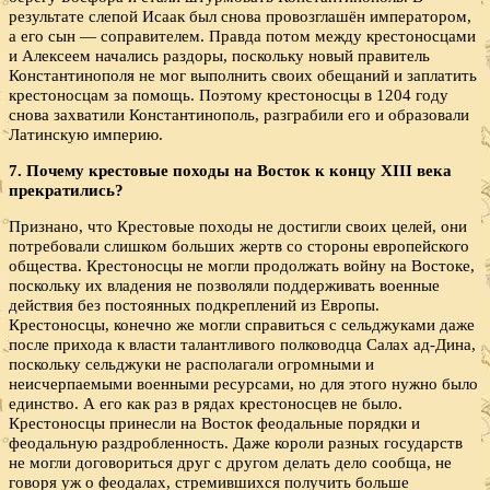
результате слепой Исаак был снова провозглашён императором,
а его сын — соправителем. Правда потом между крестоносцами
и Алексеем начались раздоры, поскольку новый правитель
Константинополя не мог выполнить своих обещаний и заплатить
крестоносцам за помощь. Поэтому крестоносцы в 1204 году
снова захватили Константинополь, разграбили его и образовали
Латинскую империю.
7. Почему крестовые походы на Восток к концу
XIII века
прекратились?
Признано, что Крестовые походы не достигли своих целей, они
потребовали слишком больших жертв со стороны европейского
общества. Крестоносцы не могли продолжать войну на Востоке,
поскольку их владения не позволяли поддерживать военные
действия без постоянных подкреплений из Европы.
Крестоносцы, конечно же могли справиться с сельджуками даже
после прихода к власти талантливого полководца Салах ад-Дина,
поскольку сельджуки не располагали огромными и
неисчерпаемыми военными ресурсами, но для этого нужно было
единство. А его как раз в рядах крестоносцев не было.
Крестоносцы принесли на Восток феодальные порядки и
феодальную раздробленность. Даже короли разных государств
не могли договориться друг с другом делать дело сообща, не
говоря уж о феодалах, стремившихся получить больше