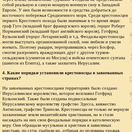
собой реальную и самую мощную военную силу в Западной
Европе. У них были возможности и средства добраться до
восточного побережья Средиземного моря. Среди крестоносцев
первого Крестового похода были значимые в то время люди:
граф Гуго (младший брат французского короля), герцог Роберт
Норманнский (младший брат английского короля), Готфрид
Бульонский (герцог Лотаринский) и т.д. Феодалы-крестоносцы
могли выступать организованной силой, они любили и умели
воевать. Поэтому рыцари, переправившись через Босфор,
смогли разгромить враждующих друг с другом турков-
сельджуков (суннитов из Мосула) и войска египетского султана
(шиитов из Египта), а также захватить Иерусалим.
4. Какие порядки установили крестоносцы в завоеванных
странах?
На завоеванных крестоносцами территориях было создано
Иерусалимское королевство, которое возглавил Готфрид
Бульонский. Также были созданы подвассальные
Иерусалимскому королевству графство Эдесса, княжество
Антиохия, графство Триполи. Крестоносцы не только не вернули
захваченные земли византийским христианам, но и стали
насаждать на них свои феодальные порядки и католическую
веру. Они обращали мусульман и христиан в зависимых
крестьян, по сути, грабили их, отбирая до половины урожая.