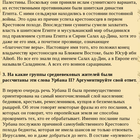
Палестины. Поскольку они приняли ислам суннитского варианта,
их естественными противниками были шиитская династия
Египта. С ними сельджуки находились в состоянии постоянной
войны. Это одна из причин успеха крестоносцев в первом
Крестовом походе. Впоследствии сунниты сумели захватить
власть в шиитском Египте и мусульманский мир объединился
под правлением султана Египта и Сирии Салах ад-Дина, хотя это
даже не его имя, а почетное прозвище, означающее
«благочестие веры». Настоящее имя того, кто положил конец
владычеству крестоносцев на Ближнем Востоке, было Юсуф ибн
Айюб. Но все его знали под именем Салах ад-Дин, а в Европе его
называли Саладином. А всех его воинов сарацинами.
3. На какие группы средневековых жителей были
рассчитаны эти слова Урбана
II? Аргументируйте свой ответ.
В первую очередь речь Урбана II была преимущественно
ориентирована на самый многочисленный слой населения:
бедняков, крестьян, ремесленников, купцов и безземельных
рыцарей. Об этом говорят некоторые фразы из его послания, в
которых он говорит, что европейская земля не способна
прокормить тех, кто ее обрабатывает. Именно послание папы
Урбана послужило причиной самоубийственного Крестового
похода бедноты, которая не имела шансов не только отвоевать
Иерусалим, но и даже добраться до него. В составе «нулевого»