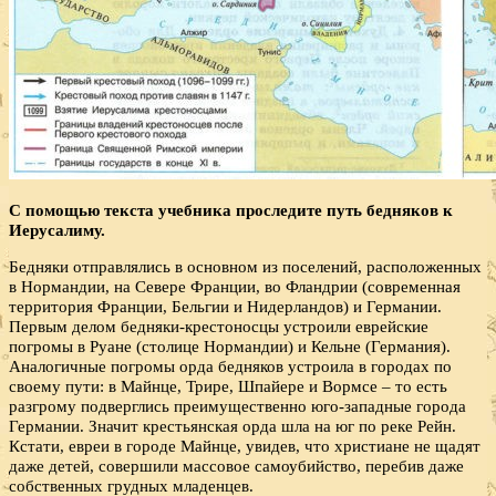
С помощью текста учебника проследите путь бедняков к
Иерусалиму.
Бедняки отправлялись в основном из поселений, расположенных
в Нормандии, на Севере Франции, во Фландрии (современная
территория Франции, Бельгии и Нидерландов) и Германии.
Первым делом бедняки-крестоносцы устроили еврейские
погромы в Руане (столице Нормандии) и Кельне (Германия).
Аналогичные погромы орда бедняков устроила в городах по
своему пути: в Майнце, Трире, Шпайере и Вормсе – то есть
разгрому подверглись преимущественно юго-западные города
Германии. Значит крестьянская орда шла на юг по реке Рейн.
Кстати, евреи в городе Майнце, увидев, что христиане не щадят
даже детей, совершили массовое самоубийство, перебив даже
собственных грудных младенцев.