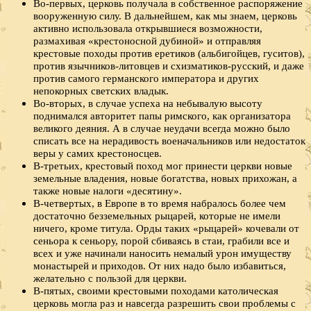
Во-первых, церковь получала в собственное распоряжение
вооруженную силу. В дальнейшем, как мы знаем, церковь
активно использовала открывшиеся возможности,
размахивая «крестоносной дубиной» и отправляя
крестовые походы против еретиков (альбигойцев, гуситов),
против язычников-литовцев и схизматиков-русский, и даже
против самого германского императора и других
непокорных светских владык.
Во-вторых, в случае успеха на небывалую высоту
поднимался авторитет папы римского, как организатора
великого деяния. А в случае неудачи всегда можно было
списать все на нерадивость военачальников или недостаток
веры у самих крестоносцев.
В-третьих, крестовый поход мог принести церкви новые
земельные владения, новые богатства, новых прихожан, а
также новые налоги «десятину».
В-четвертых, в Европе в то время набралось более чем
достаточно безземельных рыцарей, которые не имели
ничего, кроме титула. Орды таких «рыцарей» кочевали от
сеньора к сеньору, порой сбиваясь в стаи, грабили все и
всех и уже начинали наносить немалый урон имуществу
монастырей и приходов. От них надо было избавиться,
желательно с пользой для церкви.
В-пятых, своими крестовыми походами католическая
церковь могла раз и навсегда разрешить свои проблемы с