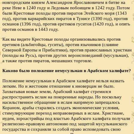
новгородским князем Александром Ярославовичем в битве на
реке Неве в 1240 году и Ледовым побоищем в 1242 году. Потом
были Крестовые походы против пиратов Эгейского моря (1343
год), против варварийских пиратов в Тунисе (1390 год), против
османов (1396 год), против еретиков гуситов (1420 год), и опять
против османов в 1443 году.
Как вы видите Крестовые походы организовывались против
еретиков (альбигойцы, гуситы), против язычников (славяне
Северной Европы и Прибалтики), против православных христиан
(походы на Русь), против других вероисповеданий (мусульман),
а также против пиратов, мешавших торговле.
Каково было положение немусульман в Арабском халифате?
Положение немусульман в Арабском халифате нельзя назвать
легким. Но и жестоким отношение к иноверцам не было.
Захватывая новые земли, Арабский халифат стремился
распространить ислам на покоренные народы. Но поскольку
насильственное обращение в ислам напрямую запрещалось
Кораном, арабы старались создать экономические условия,
стимулирующие переход неправоверных в ислам. Христиане,
иудеи, зороастрийцы под властью Арабского халифата получали
религиозно-правовую автономию под защитой мусульманского
государства и сохраняли за собой право исповедовать свою