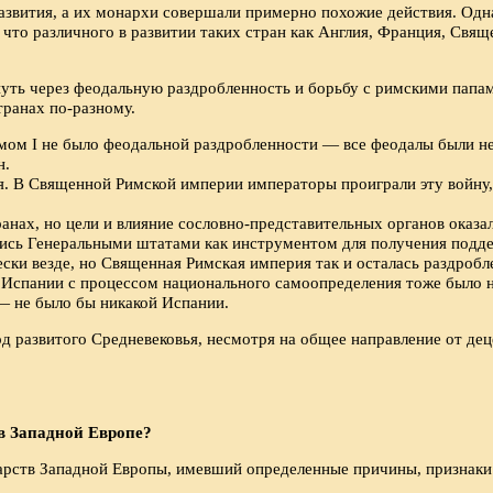
вития, а их монархи совершали примерно похожие действия. Однак
 что различного в развитии таких стран как Англия, Франция, Свящ
путь через феодальную раздробленность и борьбу с римскими папам
транах по-разному.
льмом I не было феодальной раздробленности — все феодалы были н
н.
. В Священной Римской империи императоры проиграли эту войну, 
нах, но цели и влияние сословно-представительных органов оказал
ались Генеральными штатами как инструментом для получения подд
ски везде, но Священная Римская империя так и осталась раздроб
В Испании с процессом национального самоопределения тоже было н
 — не было бы никакой Испании.
од развитого Средневековья, несмотря на общее направление от де
в Западной Европе?
арств Западной Европы, имевший определенные причины, признаки 