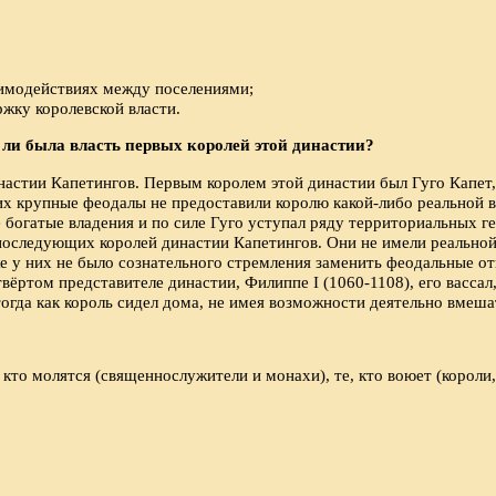
аимодействиях между поселениями;
жку королевской власти.
 ли была власть первых королей этой династии?
настии Капетингов. Первым королем этой династии был Гуго Капет,
их крупные феодалы не предоставили королю какой-либо реальной в
богатые владения и по силе Гуго уступал ряду территориальных ге
последующих королей династии Капетингов. Они не имели реальной 
кже у них не было сознательного стремления заменить феодальные
вёртом представителе династии, Филиппе I (1060-1108), его вассал
тогда как король сидел дома, не имея возможности деятельно вмеша
кто молятся (священнослужители и монахи), те, кто воюет (короли, 