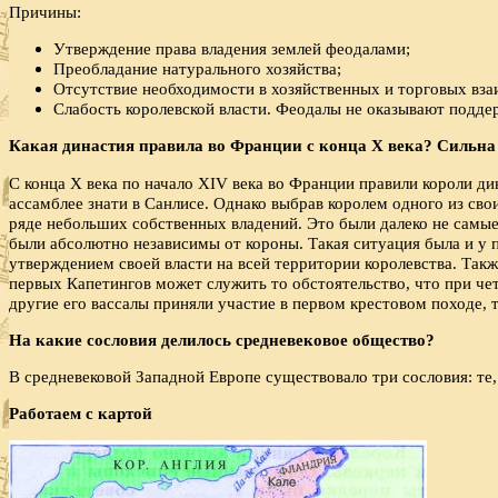
Причины:
Утверждение права владения землей феодалами;
Преобладание натурального хозяйства;
Отсутствие необходимости в хозяйственных и торговых вз
Слабость королевской власти. Феодалы не оказывают поддер
Какая династия правила во Франции с конца
X века? Сильна
С конца X века по начало XIV века во Франции правили короли ди
ассамблее знати в Санлисе. Однако выбрав королем одного из сво
ряде небольших собственных владений. Это были далеко не самые 
были абсолютно независимы от короны. Такая ситуация была и у 
утверждением своей власти на всей территории королевства. Та
первых Капетингов может служить то обстоятельство, что при чет
другие его вассалы приняли участие в первом крестовом походе, 
На какие сословия делилось средневековое общество?
В средневековой Западной Европе существовало три сословия: те, 
Работаем с картой