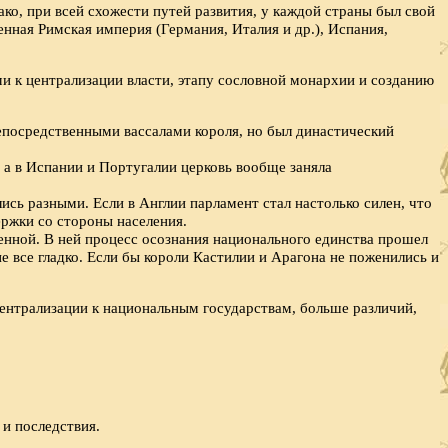
о, при всей схожести путей развития, у каждой страны был свой
енная Римская империя (Германия, Италия и др.), Испания,
и к централизации власти, этапу сословной монархии и созданию
епосредственными вассалами короля, но был династический
а в Испании и Португалии церковь вообще заняла
ись разными. Если в Англии парламент стал настолько силен, что
ержки со стороны населения.
ленной. В ней процесс осознания национального единства прошел
е все гладко. Если бы короли Кастилии и Арагона не поженились и
централизации к национальным государствам, больше различий,
и последствия.