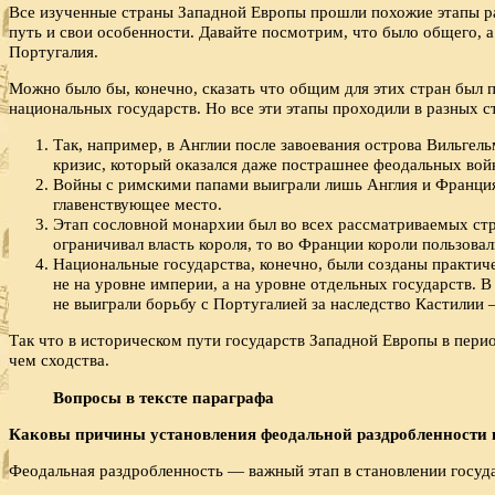
Все изученные страны Западной Европы прошли похожие этапы раз
путь и свои особенности. Давайте посмотрим, что было общего, а
Португалия.
Можно было бы, конечно, сказать что общим для этих стран был 
национальных государств. Но все эти этапы проходили в разных с
Так, например, в Англии после завоевания острова Вильге
кризис, который оказался даже пострашнее феодальных вой
Войны с римскими папами выиграли лишь Англия и Франция
главенствующее место.
Этап сословной монархии был во всех рассматриваемых стра
ограничивал власть короля, то во Франции короли пользов
Национальные государства, конечно, были созданы практиче
не на уровне империи, а на уровне отдельных государств. 
не выиграли борьбу с Португалией за наследство Кастилии
Так что в историческом пути государств Западной Европы в пери
чем сходства.
Вопросы в тексте параграфа
Каковы причины установления феодальной раздробленности 
Феодальная раздробленность — важный этап в становлении госуд