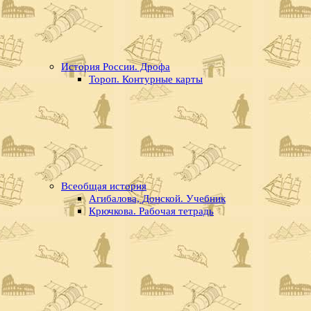
История России. Дрофа
Тороп. Контурные карты
Всеобщая история
Агибалова, Донской. Учебник
Крючкова. Рабочая тетрадь