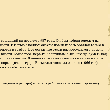
 вошедший на престол в 987 году. Он был избран королем на
ласти. Властью в полном объеме новый король обладал только в
рцогов и графов. Все остальные земли вне королевского домена
власти. Более того, первым Капетингам было некогда думать над
 отношения иными. Лучшей характеристикой малозначительности
, нормандский герцог Вильгельм завоевал Англию (1066 год), а
ться в события эпохи.
феодалы и рыцари) и те, кто работает (крестьяне, горожане).