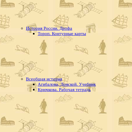
История России. Дрофа
Тороп. Контурные карты
Всеобщая история
Агибалова, Донской. Учебник
Крючкова. Рабочая тетрадь