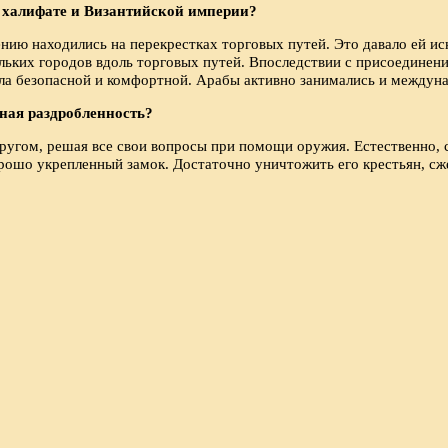
 халифате и Византийской империи?
ию находились на перекрестках торговых путей. Это давало ей ис
ольких городов вдоль торговых путей. Впоследствии с присоединени
ла безопасной и комфортной. Арабы активно занимались и междуна
ная раздробленность?
ругом, решая все свои вопросы при помощи оружия. Естественно, ст
орошо укрепленный замок. Достаточно уничтожить его крестьян, сже