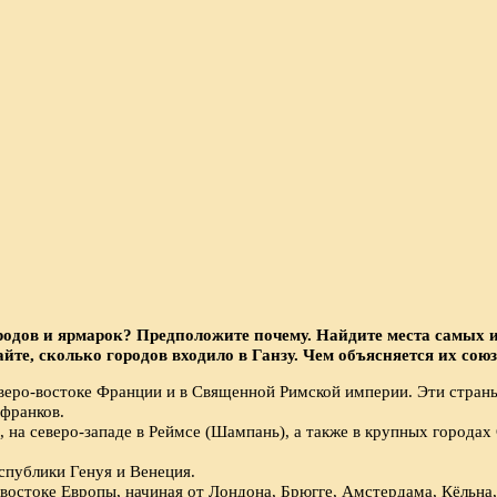
родов и ярмарок? Предположите почему. Найдите места самых и
те, сколько городов входило в Ганзу. Чем объясняется их сою
еверо-востоке Франции и в Священной Римской империи. Эти стра
 франков.
, на северо-западе в Реймсе (Шампань), а также в крупных город
спублики Генуя и Венеция.
-востоке Европы, начиная от Лондона, Брюгге, Амстердама, Кёльна