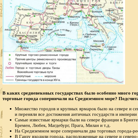
В каких средневековых государствах было особенно много го
торговые города соперничали на Средиземном море? Подсчитай
Множество городов и крупных ярмарок было на севере и с
и переняли все достижения античных государств и империи
Самые известные ярмарки были на севере франции в Брюгге
Бремен, Любек, Магдебург, Прага, Милан и т.д.
На Средиземном море соперничали два торговых города-ре
В Ганзу входили города, расположенные на севере и северо