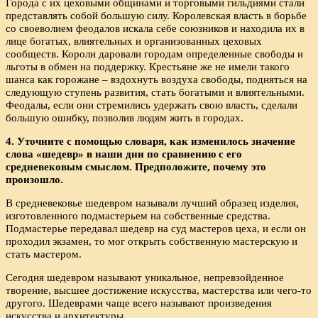
Города с их цеховыми общинами и торговыми гильдиями стали
представлять собой большую силу. Королевская власть в борьбе
со своеволием феодалов искала себе союзников и находила их в
лице богатых, влиятельных и организованных цеховых
сообществ. Короли даровали городам определенные свободы и
льготы в обмен на поддержку. Крестьяне же не имели такого
шанса как горожане – вздохнуть воздуха свободы, подняться на
следующую ступень развития, стать богатыми и влиятельными.
Феодалы, если они стремились удержать свою власть, сделали
большую ошибку, позволив людям жить в городах.
4. Уточните с помощью словаря, как изменилось значение
слова «шедевр» в наши дни по сравнению с его
средневековым смыслом. Предположите, почему это
произошло.
В средневековье шедевром называли лучший образец изделия,
изготовленного подмастерьем на собственные средства.
Подмастерье передавал шедевр на суд мастеров цеха, и если он
проходил экзамен, то мог открыть собственную мастерскую и
стать мастером.
Сегодня шедевром называют уникальное, непревзойденное
творение, высшее достижение искусства, мастерства или чего-то
другого. Шедеврами чаще всего называют произведения
искусства и архитектуры.