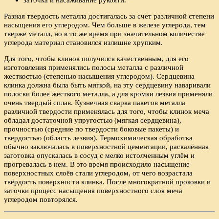
Разная твердость металла достигалась за счет различной степени
насыщения его углеродом. Чем больше в железе углерода, тем
тверже металл, но в то же время при значительном количестве
углерода материал становился излишне хрупким.
Для того, чтобы клинок получился качественным, для его
изготовления применялись полосы металла с различной
жесткостью (степенью насыщения углеродом). Сердцевина
клинка должна была быть мягкой, на эту сердцевину наваривали
полоски более жесткого металла, а для кромки лезвия применяли
очень твердый сплав. Кузнечная сварка пакетов металла
различной твердости применялась для того, чтобы клинок меча
обладал достаточной упругостью (мягкая сердцевина),
прочностью (средние по твердости боковые пакеты) и
твердостью (область лезвия). Термохимическая обработка
обычно заключалась в поверхностной цементации, раскалённая
заготовка опускалась в сосуд с мелко истолченным углём и
прогревалась в нем. В это время происходило насыщение
поверхностных слоёв стали углеродом, от чего возрастала
твёрдость поверхности клинка. После многократной проковки и
заточки процесс насыщения поверхностного слоя меча
углеродом повторялся.