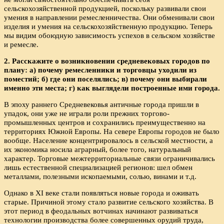
сельскохозяйственной продукцией, поскольку развивали свои
умения в направлении ремесленничества. Они обменивали свои
изделия и умения на сельскохозяйственную продукцию. Теперь
мы видим обоюдную зависимость успехов в сельском хозяйстве
и ремесле.
2. Расскажите о возникновении средневековых городов по
плану: а) почему ремесленники и торговцы уходили из
поместий; б) где они поселялись; в) почему они выбирали
именно эти места; г) как выглядели построенные ими города.
В эпоху раннего Средневековья античные города пришли в
упадок, они уже не играли роли прежних торгово-
промышленных центров и сохранились преимущественно на
территориях Южной Европы. На севере Европы городов не было
вообще. Население концентрировалось в сельской местности, а
их экономика носила аграрный, более того, натуральный
характер. Торговые межтерриториальные связи ограничивались
лишь естественной специализацией регионов: шел обмен
металлами, полезными ископаемыми, солью, винами и т.д.
Однако в XI веке стали появляться новые города и оживать
старые. Причиной этому стало развитие сельского хозяйства. В
этот период в феодальных вотчинах начинают развиваться
технологии производства более совершенных орудий труда,