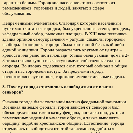
гарантию беглым. Городское население стало состоять из
ремесленников, торговцев и людей, занятых в сфере
обслуживания.
Непременными элементами, благодаря которым населенный
пункт мог считаться городом, был укрепленные стены, цитадель,
кафедральный собор, рыночная площадь. В XIII веке появились
здания органов самоуправления – ратуши, символы городской
свободы. Планировка городов была хаотичной без какой-либо
единой концепции. Города разрастались кругами от центра –
крепости или рыночной площади. Улицы были узкими, дома в 2-
3 этажа стояли кучно и зачастую имели собственные сады и
огороды. Во дворах содержался скот, который собирал в общее
стадо и пас городской пастух. За пределами города
располагались луга и поля, горожане имели земельные наделы.
3. Почему города стремились освободиться от власти
сеньоров?
Сначала города были составной частью феодальной экономики.
Возникая на земле феодала, город зависел от сеньора и был
обязан делать платежи в казну феодала, поставки продуктов и
ремесленных изделий в качестве оброка, а также выполнять
барщину, подобно крестьянской общине. Естественно, города
стремились освободиться от этой зависимости, добиться