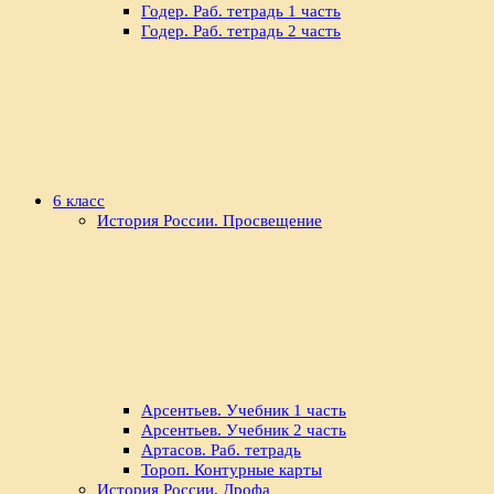
Годер. Раб. тетрадь 1 часть
Годер. Раб. тетрадь 2 часть
6 класс
История России. Просвещение
Арсентьев. Учебник 1 часть
Арсентьев. Учебник 2 часть
Артасов. Раб. тетрадь
Тороп. Контурные карты
История России. Дрофа