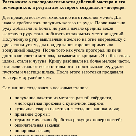
Расскажите о последовательности действий мастера и его
помощников, в результате которого создавался «шедевр».
Для примера возьмем технологию изготовления мечей. Для
начала требовалось получить железо из руды. Первоначально
руду добывали из болот, но уже в начале средних веков
железную руду стали добывать из закрытых месторождений.
Полученную руду выплавляли в железо на огне вперемешку с
древесным углем, для поддержания горения применяли
воздушный наддув. После того как уголь прогорал, из печи
доставали слитки металла, называемые крицами. Это был сплав
шлака, стали и чугуна. Крицу разбивали на более мелкие части,
отделяли сталь от всего остального и проковывали ее, удаляя
пустоты и частицы шлака. После этого заготовки продавали
мастерам оружейникам.
Сам клинок создавался в несколько этапов:
получение пакетов из металла разной твёрдости,
многократная проковка с кузнечной сваркой;
кузнечная сварка пакетов для создания клинка меча;
придание формы;
термохимическая обработка режущих поверхностей;
окончательная закалка;
полировка лезвия;
заточка и насаживание рукояти.