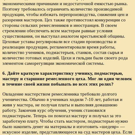
экономическими причинами и недостаточной емкостью рынка.
Поэтому требовалось ограничить количество производимой
продукции, чтобы избежать перепроизводства, снижения цен и
разорения мастеров. Цех также противостоял конкуренции со
стороны сельских ремесленников и иностранцев. В своем
стремлении обеспечить всем мастерам равные условия
существования, он выступал аналогом крестьянской общины.
Цеховые уставы регулировали все стадии производства и
реализации продукции, регламентировали время работы,
количество учеников, подмастерьев, станков, состав сырья и
количество готовых изделий. Цехи и гильдии были своего рода
элементом саморегуляции экономической системы.
6. Дайте краткую характеристику ученику, подмастерью,
мастеру и старшине ремесленного цеха. Мог ли один человек
в течение своей жизни побывать во всех этих ролях?
Овладение мастерством ремесленника требовало долгого
ученичества. Обычно в учениках ходили 7-10 лет, работая и
живя у мастера, не получая платы и выполняя домашнюю
работу. Закончив курс обучения, ученик становился
подмастерьем. Теперь он помогал мастеру и получал за это
заработную плату. Чтобы стать мастером, подмастерью нужно
было накопить денег на материалы и изготовить «шедевр» —
искусное изделие, представляющееся на суд мастеров цеха. Если