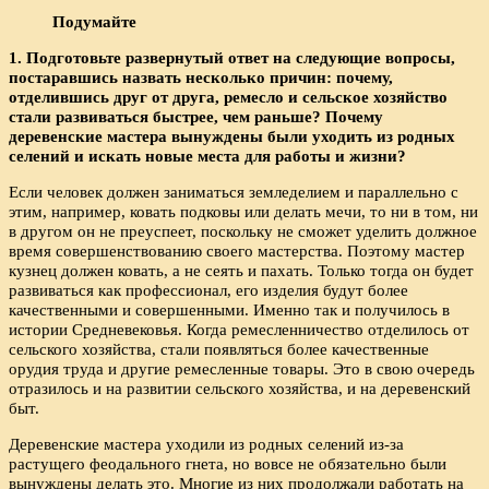
Подумайте
1. Подготовьте развернутый ответ на следующие вопросы,
постаравшись назвать несколько причин: почему,
отделившись друг от друга, ремесло и сельское хозяйство
стали развиваться быстрее, чем раньше? Почему
деревенские мастера вынуждены были уходить из родных
селений и искать новые места для работы и жизни?
Если человек должен заниматься земледелием и параллельно с
этим, например, ковать подковы или делать мечи, то ни в том, ни
в другом он не преуспеет, поскольку не сможет уделить должное
время совершенствованию своего мастерства. Поэтому мастер
кузнец должен ковать, а не сеять и пахать. Только тогда он будет
развиваться как профессионал, его изделия будут более
качественными и совершенными. Именно так и получилось в
истории Средневековья. Когда ремесленничество отделилось от
сельского хозяйства, стали появляться более качественные
орудия труда и другие ремесленные товары. Это в свою очередь
отразилось и на развитии сельского хозяйства, и на деревенский
быт.
Деревенские мастера уходили из родных селений из-за
растущего феодального гнета, но вовсе не обязательно были
вынуждены делать это. Многие из них продолжали работать на