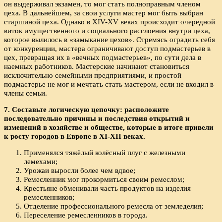
он выдерживал экзамен, то мог стать полноправным членом
цеха. В дальнейшем, за свои услуги мастер мог быть выбран
старшиной цеха. Однако в XIV-XV веках происходит очередной
виток имущественного и социального расслоения внутри цеха,
которое вылилось в «замыкание цехов». Стремясь оградить себя
от конкуренции, мастера ограничивают доступ подмастерьев в
цех, превращая их в «вечных подмастерьев», по сути дела в
наемных работников. Мастерские начинают становиться
исключительно семейными предприятиями, и простой
подмастерье не мог и мечтать стать мастером, если не входил в
члены семьи.
7. Составьте логическую цепочку: расположите
последовательно причины и последствия открытий и
изменений в хозяйстве и обществе, которые в итоге привели
к росту городов в Европе в
XI-
XII веках.
Применялся тяжёлый колёсный плуг с железными
лемехами;
Урожаи выросли более чем вдвое;
Ремесленник мог прокормиться своим ремеслом;
Крестьяне обменивали часть продуктов на изделия
ремесленников;
Отделение профессионального ремесла от земледелия;
Переселение ремесленников в города.