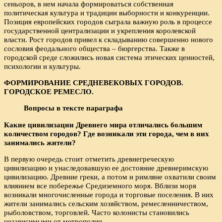
сеньоров, в нем начала формироваться собственная
политическая культура и традиции выборности и конкуренции.
Позиция европейских городов сыграла важную роль в процессе
государственной централизации и укрепления королевской
власти. Рост городов привел к складыванию совершенно нового
сословия феодального общества – бюргерства. Также в
городской среде сложились новая система этических ценностей,
психологии и культуры.
ФОРМИРОВАНИЕ СРЕДНЕВЕКОВЫХ ГОРОДОВ.
ГОРОДСКОЕ РЕМЕСЛО.
Вопросы в тексте параграфа
Какие цивилизации Древнего мира отличались большим
количеством городов? Где возникали эти города, чем в них
занимались жители?
В первую очередь стоит отметить древнегреческую
цивилизацию и унаследовавшую ее достояние древнеримскую
цивилизацию. Древние греки, а потом и римляне охватили своим
влиянием все побережье Средиземного моря. Вблизи моря
возникали многочисленные города и торговые поселения. В них
жители занимались сельским хозяйством, ремесленничеством,
рыболовством, торговлей. Часто колонисты становились
независимыми от метрополии.