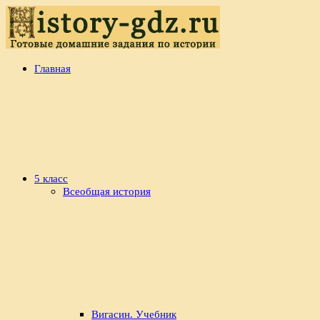
Перейти
к
содержимому
history-
Готовые
Главная
gdz.ru
домашние
задания
по
истории
5 класс
Всеобщая история
Вигасин. Учебник