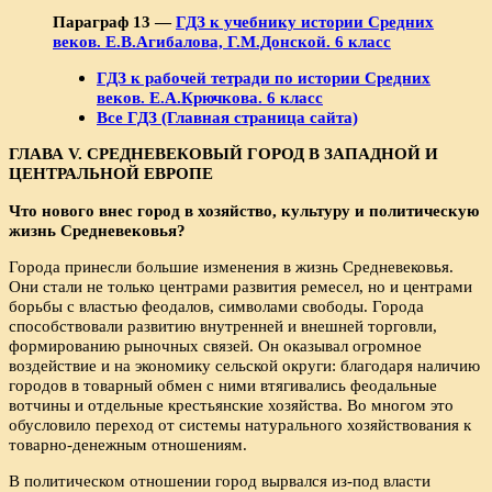
Параграф 13 —
ГДЗ к учебнику истории Средних
веков. Е.В.Агибалова, Г.М.Донской. 6 класс
ГДЗ к рабочей тетради по истории Средних
веков. Е.А.Крючкова. 6 класс
Все ГДЗ (Главная страница сайта)
ГЛАВА
V. СРЕДНЕВЕКОВЫЙ ГОРОД В ЗАПАДНОЙ И
ЦЕНТРАЛЬНОЙ ЕВРОПЕ
Что нового внес город в хозяйство, культуру и политическую
жизнь Средневековья?
Города принесли большие изменения в жизнь Средневековья.
Они стали не только центрами развития ремесел, но и центрами
борьбы с властью феодалов, символами свободы. Города
способствовали развитию внутренней и внешней торговли,
формированию рыночных связей. Он оказывал огромное
воздействие и на экономику сельской округи: благодаря наличию
городов в товарный обмен с ними втягивались феодальные
вотчины и отдельные крестьянские хозяйства. Во многом это
обусловило переход от системы натурального хозяйствования к
товарно-денежным отношениям.
В политическом отношении город вырвался из-под власти