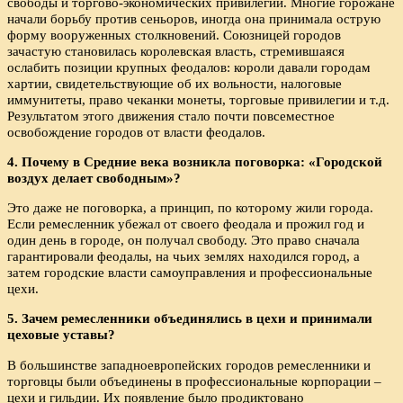
свободы и торгово-экономических привилегий. Многие горожане
начали борьбу против сеньоров, иногда она принимала острую
форму вооруженных столкновений. Союзницей городов
зачастую становилась королевская власть, стремившаяся
ослабить позиции крупных феодалов: короли давали городам
хартии, свидетельствующие об их вольности, налоговые
иммунитеты, право чеканки монеты, торговые привилегии и т.д.
Результатом этого движения стало почти повсеместное
освобождение городов от власти феодалов.
4. Почему в Средние века возникла поговорка: «Городской
воздух делает свободным»?
Это даже не поговорка, а принцип, по которому жили города.
Если ремесленник убежал от своего феодала и прожил год и
один день в городе, он получал свободу. Это право сначала
гарантировали феодалы, на чьих землях находился город, а
затем городские власти самоуправления и профессиональные
цехи.
5. Зачем ремесленники объединялись в цехи и принимали
цеховые уставы?
В большинстве западноевропейских городов ремесленники и
торговцы были объединены в профессиональные корпорации –
цехи и гильдии. Их появление было продиктовано