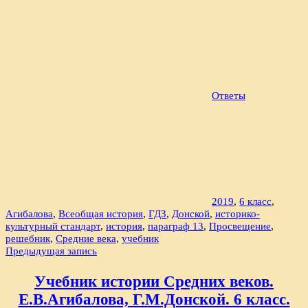
Ответы
2019
,
6 класс
,
Агибалова
,
Всеобщая история
,
ГДЗ
,
Донской
,
историко-
культурный стандарт
,
история
,
параграф 13
,
Просвещение
,
решебник
,
Средние века
,
учебник
Навигация
Предыдущая запись
по
Учебник истории Средних веков.
записям
Е.В.Агибалова, Г.М.Донской. 6 класс.