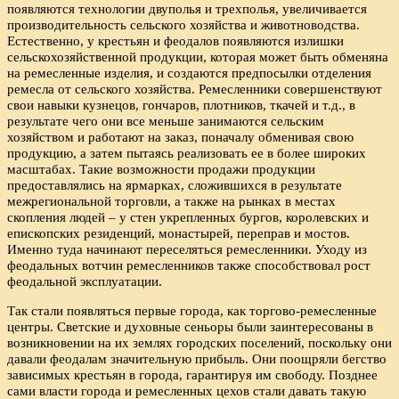
появляются технологии двуполья и трехполья, увеличивается
производительность сельского хозяйства и животноводства.
Естественно, у крестьян и феодалов появляются излишки
сельскохозяйственной продукции, которая может быть обменяна
на ремесленные изделия, и создаются предпосылки отделения
ремесла от сельского хозяйства. Ремесленники совершенствуют
свои навыки кузнецов, гончаров, плотников, ткачей и т.д., в
результате чего они все меньше занимаются сельским
хозяйством и работают на заказ, поначалу обменивая свою
продукцию, а затем пытаясь реализовать ее в более широких
масштабах. Такие возможности продажи продукции
предоставлялись на ярмарках, сложившихся в результате
межрегиональной торговли, а также на рынках в местах
скопления людей – у стен укрепленных бургов, королевских и
епископских резиденций, монастырей, переправ и мостов.
Именно туда начинают переселяться ремесленники. Уходу из
феодальных вотчин ремесленников также способствовал рост
феодальной эксплуатации.
Так стали появляться первые города, как торгово-ремесленные
центры. Светские и духовные сеньоры были заинтересованы в
возникновении на их землях городских поселений, поскольку они
давали феодалам значительную прибыль. Они поощряли бегство
зависимых крестьян в города, гарантируя им свободу. Позднее
сами власти города и ремесленных цехов стали давать такую