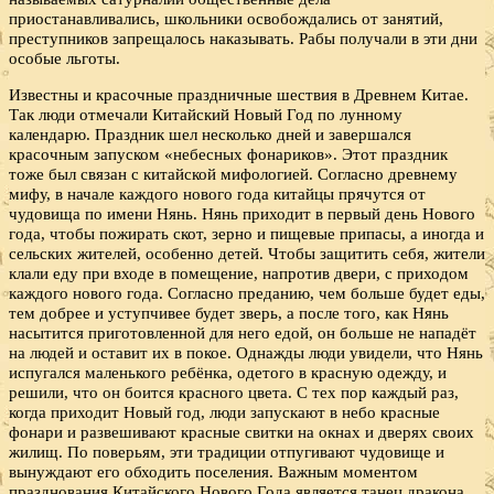
приостанавливались, школьники освобождались от занятий,
преступников запрещалось наказывать. Рабы получали в эти дни
особые льготы.
Известны и красочные праздничные шествия в Древнем Китае.
Так люди отмечали Китайский Новый Год по лунному
календарю. Праздник шел несколько дней и завершался
красочным запуском «небесных фонариков». Этот праздник
тоже был связан с китайской мифологией. Согласно древнему
мифу, в начале каждого нового года китайцы прячутся от
чудовища по имени Нянь. Нянь приходит в первый день Нового
года, чтобы пожирать скот, зерно и пищевые припасы, а иногда и
сельских жителей, особенно детей. Чтобы защитить себя, жители
клали еду при входе в помещение, напротив двери, с приходом
каждого нового года. Согласно преданию, чем больше будет еды,
тем добрее и уступчивее будет зверь, а после того, как Нянь
насытится приготовленной для него едой, он больше не нападёт
на людей и оставит их в покое. Однажды люди увидели, что Нянь
испугался маленького ребёнка, одетого в красную одежду, и
решили, что он боится красного цвета. С тех пор каждый раз,
когда приходит Новый год, люди запускают в небо красные
фонари и развешивают красные свитки на окнах и дверях своих
жилищ. По поверьям, эти традиции отпугивают чудовище и
вынуждают его обходить поселения. Важным моментом
празднования Китайского Нового Года является танец дракона.