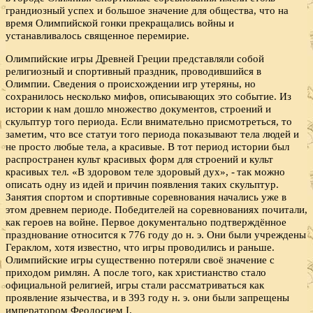
грандиозный успех и большое значение для общества, что на
время Олимпийской гонки прекращались войны и
устанавливалось священное перемирие.
Олимпийские игры Древней Греции представляли собой
религиозный и спортивный праздник, проводившийся в
Олимпии. Сведения о происхождении игр утеряны, но
сохранилось несколько мифов, описывающих это событие. Из
истории к нам дошло множество документов, строений и
скульптур того периода. Если внимательно присмотреться, то
заметим, что все статуи того периода показывают тела людей и
не просто любые тела, а красивые. В тот период истории был
распространен культ красивых форм для строений и культ
красивых тел. «В здоровом теле здоровый дух», - так можно
описать одну из идей и причин появления таких скульптур.
Занятия спортом и спортивные соревнования начались уже в
этом древнем периоде. Победителей на соревнованиях почитали,
как героев на войне. Первое документально подтверждённое
празднование относится к 776 году до н. э. Они были учреждены
Гераклом, хотя известно, что игры проводились и раньше.
Олимпийские игры существенно потеряли своё значение с
приходом римлян. А после того, как христианство стало
официальной религией, игры стали рассматриваться как
проявление язычества, и в 393 году н. э. они были запрещены
императором Феодосием I.