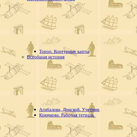
Тороп. Контурные карты
Всеобщая история
Агибалова, Донской. Учебник
Крючкова. Рабочая тетрадь