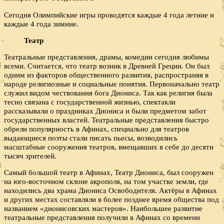
Сегодня Олимпийские игры проводятся каждые 4 года летние и
каждые 4 года зимние.
Театр
Театральные представления, драмы, комедии сегодня любимы
всеми. Считается, что театр возник в Древней Греции. Он был
одним из факторов общественного развития, распространяя в
народе религиозные и социальные понятия. Первоначально театр
служил видом чествования бога Диониса. Так как религия была
тесно связана с государственной жизнью, спектакли
рассказывали о праздниках Диониса и были предметом забот
государственных властей. Театральные представления быстро
обрели популярность в Афинах, специально для театров
выдающиеся поэты стали писать пьесы, возводились
масштабные сооружения театров, вмещавших в себе до десяти
тысяч зрителей.
Самый большой театр в Афинах, Театр Диониса, был сооружен
на юго-восточном склоне акрополя, на том участке земли, где
находились два храма Диониса Освободителя. Актёры в Афинах
и других местах составляли в более позднее время общества под
названием «дионисовских мастеров». Наибольшее развитие
театральные представления получили в Афинах со времени