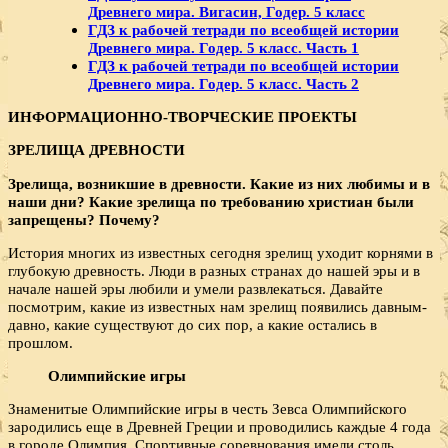
Древнего мира. Вигасин, Годер. 5 класс
ГДЗ к рабочей тетради по всеобщей истории
Древнего мира. Годер. 5 класс. Часть 1
ГДЗ к рабочей тетради по всеобщей истории
Древнего мира. Годер. 5 класс. Часть 2
ИНФОРМАЦИОННО-ТВОРЧЕСКИЕ ПРОЕКТЫ
ЗРЕЛИЩА ДРЕВНОСТИ
Зрелища, возникшие в древности. Какие из них любимы и в
наши дни? Какие зрелища по требованию христиан были
запрещены? Почему?
История многих из известных сегодня зрелищ уходит корнями в
глубокую древность. Люди в разных странах до нашей эры и в
начале нашей эры любили и умели развлекаться. Давайте
посмотрим, какие из известных нам зрелищ появились давным-
давно, какие существуют до сих пор, а какие остались в
прошлом.
Олимпийские игры
Знаменитые Олимпийские игры в честь Зевса Олимпийского
зародились еще в Древней Греции и проводились каждые 4 года
в городе Олимпия. Спортивные соревнования имели столь