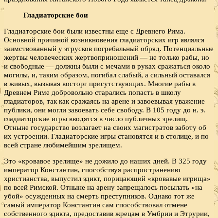
Гладиаторские бои
Гладиаторские бои были известны еще с Древнего Рима.
Основной причиной возникновения гладиаторских игр являлся
заимствованный у этрусков погребальный обряд. Потенциальные
жертвы человеческих жертвоприношений — не только рабы, но
и свободные — должны были с мечами в руках сражаться около
могилы, и, таким образом, погибал слабый, а сильный оставался
в живых, вызывая восторг присутствующих. Многие рабы в
Древнем Риме добровольно старались попасть в школу
гладиаторов, так как сражаясь на арене и завоевывая уважение
публики, они могли завоевать себе свободу. В 105 году до н. э.
гладиаторские игры вводятся в число публичных зрелищ.
Отныне государство возлагает на своих магистратов заботу об
их устроении. Гладиаторские игры становятся и в столице, и по
всей стране любимейшим зрелищем.
Это «кровавое зрелище» не дожило до наших дней. В 325 году
император Константин, способствуя распространению
христианства, выпустил эдикт, порицающий «кровавые игрища»
по всей Римской. Отныне на арену запрещалось посылать «на
убой» осужденных на смерть преступников. Однако тот же
самый император Константин сам способствовал отмене
собственного эдикта, предоставив жрецам в Умбрии и Этрурии,