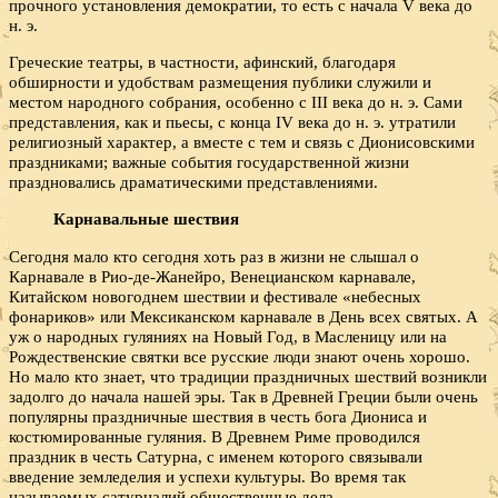
прочного установления демократии, то есть с начала V века до
н. э.
Греческие театры, в частности, афинский, благодаря
обширности и удобствам размещения публики служили и
местом народного собрания, особенно с III века до н. э. Сами
представления, как и пьесы, с конца IV века до н. э. утратили
религиозный характер, а вместе с тем и связь с Дионисовскими
праздниками; важные события государственной жизни
праздновались драматическими представлениями.
Карнавальные шествия
Сегодня мало кто сегодня хоть раз в жизни не слышал о
Карнавале в Рио-де-Жанейро, Венецианском карнавале,
Китайском новогоднем шествии и фестивале «небесных
фонариков» или Мексиканском карнавале в День всех святых. А
уж о народных гуляниях на Новый Год, в Масленицу или на
Рождественские святки все русские люди знают очень хорошо.
Но мало кто знает, что традиции праздничных шествий возникли
задолго до начала нашей эры. Так в Древней Греции были очень
популярны праздничные шествия в честь бога Диониса и
костюмированные гуляния. В Древнем Риме проводился
праздник в честь Сатурна, с именем которого связывали
введение земледелия и успехи культуры. Во время так
называемых сатурналий общественные дела