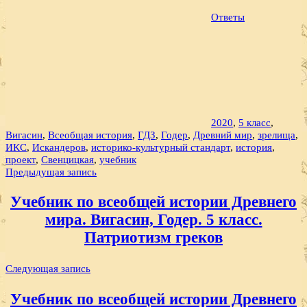
Ответы
2020
,
5 класс
,
Вигасин
,
Всеобщая история
,
ГДЗ
,
Годер
,
Древний мир
,
зрелища
,
ИКС
,
Искандеров
,
историко-культурный стандарт
,
история
,
проект
,
Свенцицкая
,
учебник
Навигация
Предыдущая запись
по
Учебник по всеобщей истории Древнего
записям
мира. Вигасин, Годер. 5 класс.
Патриотизм греков
Следующая запись
Учебник по всеобщей истории Древнего