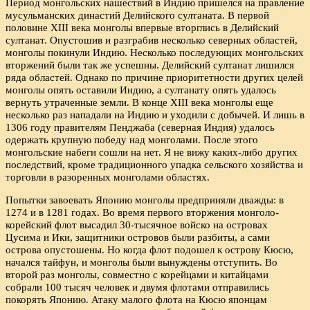
Период монгольских нашествий в Индию пришелся на правление
мусульманских династий Делийского султаната. В первой
половине XIII века монголы впервые вторглись в Делийский
султанат. Опустошив и разграбив несколько северных областей,
монголы покинули Индию. Несколько последующих монгольских
вторжений были так же успешны. Делийский султанат лишился
ряда областей. Однако по причине приоритетности других целей
монголы опять оставили Индию, а султанату опять удалось
вернуть утраченные земли. В конце XIII века монголы еще
несколько раз нападали на Индию и уходили с добычей. И лишь в
1306 году правителям Пенджаба (северная Индия) удалось
одержать крупную победу над монголами. После этого
монгольские набеги сошли на нет. Я не вижу каких-либо других
последствий, кроме традиционного упадка сельского хозяйства и
торговли в разоренных монголами областях.
Попытки завоевать Японию монголы предприняли дважды: в
1274 и в 1281 годах. Во время первого вторжения монголо-
корейский флот высадил 30-тысячное войско на островах
Цусима и Ики, защитники островов были разбиты, а сами
острова опустошены. Но когда флот подошел к острову Кюсю,
начался тайфун, и монголы были вынуждены отступить. Во
второй раз монголы, совместно с корейцами и китайцами
собрали 100 тысяч человек и двумя флотами отправились
покорять Японию. Атаку малого флота на Кюсю японцам