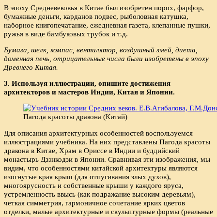
В эпоху Средневековья в Китае был изобретен порох, фарфор,
бумажные деньги, карданов подвес, рыболовная катушка,
наборное книгопечатание, ежедневная газета, клепанные пушки,
ружья в виде бамбуковых трубок и т.д.
Бумага, шелк, компас, вентилятор, воздушный змей, диета,
доменная печь, отрицательные числа были изобретены в эпоху
Древнего Китая.
3. Используя иллюстрации, опишите достижения
архитекторов и мастеров Индии, Китая и Японии.
Пагода красоты дракона (Китай)
Для описания архитектурных особенностей воспользуемся
иллюстрациями учебника. На них представлены Пагода красоты
дракона в Китае, Храм в Ориссе в Индии и буддийский
монастырь Дзэнкодзи в Японии. Сравнивая эти изображения, мы
видим, что особенностями китайской архитектуры являются
изогнутые края крыш (для отпугивания злых духов),
многоярусность и собственные крыши у каждого яруса,
устремленность ввысь (как подражание высоким деревьям),
четкая симметрия, гармоничное сочетание ярких цветов
отделки, малые архитектурные и скульптурные формы (реальные