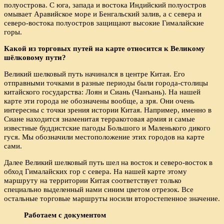
полуострова. С юга, запада и востока Индийский полуостров
омывает Аравийское море и Бенгальский залив, а с севера и
северо-востока полуостров защищают высокие Гималайские
горы.
Какой из торговых путей на карте относится к Великому
шёлковому пути?
Великий шелковый путь начинался в центре Китая. Его
отправными точками в разные периоды были города-столицы
китайского государства: Лоян и Сиань (Чанъань). На нашей
карте эти города не обозначены вообще, а зря. Они очень
интересны с точки зрения истории Китая. Например, именно в
Сиане находится знаменитая терракотовая армия и самые
известные буддистские пагоды Большого и Маленького дикого
гуся. Мы обозначили местоположение этих городов на карте
сами.
Далее Великий шелковый путь шел на восток и северо-восток в
обход Гималайских гор с севера. На нашей карте этому
маршруту на территории Китая соответствует только
специально выделенный нами синим цветом отрезок. Все
остальные торговые маршруты носили второстепенное значение.
Работаем с документом