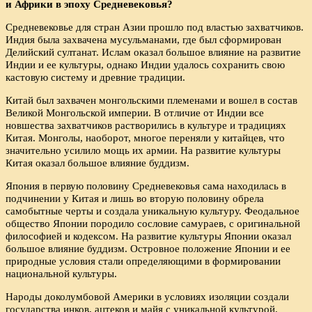
и Африки в эпоху Средневековья?
Средневековье для стран Азии прошло под властью захватчиков.
Индия была захвачена мусульманами, где был сформирован
Делийский султанат. Ислам оказал большое влияние на развитие
Индии и ее культуры, однако Индии удалось сохранить свою
кастовую систему и древние традиции.
Китай был захвачен монгольскими племенами и вошел в состав
Великой Монгольской империи. В отличие от Индии все
новшества захватчиков растворились в культуре и традициях
Китая. Монголы, наоборот, многое переняли у китайцев, что
значительно усилило мощь их армии. На развитие культуры
Китая оказал большое влияние буддизм.
Япония в первую половину Средневековья сама находилась в
подчинении у Китая и лишь во вторую половину обрела
самобытные черты и создала уникальную культуру. Феодальное
общество Японии породило сословие самураев, с оригинальной
философией и кодексом. На развитие культуры Японии оказал
большое влияние буддизм. Островное положение Японии и ее
природные условия стали определяющими в формировании
национальной культуры.
Народы доколумбовой Америки в условиях изоляции создали
государства инков, ацтеков и майя с уникальной культурой,