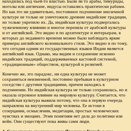
находилась под чьей-то властью. Были ли то арабы, тимуриды,
моголы или англичане, индусы оставались практически рабами.
Но как это ни удивительно, постоянное подчинение иноземной
культуре не только не уничтожило древние индийские традиции,
но только укрепило их. Да, индийская культура подвергалась
чужеземному влиянию и многое переняла от арабской культуры
и от английской. Это видно и по архитектуре и интерьерам, в
которых до недавнего времени можно было наблюдать яркие
примеры английского колониального стиля. Это видно и по тому,
что сегодня одним из государственных языков Индии является
английский язык. Однако, мы видим и сохранение исконно
индийских традиций, поддерживаемых кастовой системой,
«традиционным» обществом, культурой и религией.
Конечно же, это парадокс, ни одна культура не может
сохраниться неизменной, постоянно пребывая в культурном
соседстве с другими традициями, причем находясь в
подчинении. Но индийская культура не только сохранилась, но и
оказала огромное влияние на мировую культуру. Считается, что
индийская культура выжила потому, что она в первую очередь
направлена на внутренний мир человека. Ее истоки в
созерцании, осмыслении, медитации, простых человеческих
чувствах и эмоциях. Этим понятиям нет дела до политики или
войн. Они существуют пока живы сами люди.