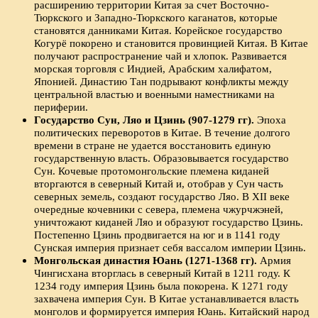
расширению территории Китая за счет Восточно-
Тюркского и Западно-Тюркского каганатов, которые
становятся данниками Китая. Корейское государство
Когурё покорено и становится провинцией Китая. В Китае
получают распространение чай и хлопок. Развивается
морская торговля с Индией, Арабским халифатом,
Японией. Династию Тан подрывают конфликты между
центральной властью и военными наместниками на
периферии.
Государство Сун, Ляо и Цзинь (907-1279 гг).
Эпоха
политических переворотов в Китае. В течение долгого
времени в стране не удается восстановить единую
государственную власть. Образовывается государство
Сун. Кочевые протомонгольские племена киданей
вторгаются в северный Китай и, отобрав у Сун часть
северных земель, создают государство Ляо. В XII веке
очередные кочевники с севера, племена чжурчжэней,
уничтожают киданей Ляо и образуют государство Цзинь.
Постепенно Цзинь продвигается на юг и в 1141 году
Сунская империя признает себя вассалом империи Цзинь.
Монгольская династия Юань (1271-1368 гг).
Армия
Чингисхана вторглась в северный Китай в 1211 году. К
1234 году империя Цзинь была покорена. К 1271 году
захвачена империя Сун. В Китае устанавливается власть
монголов и формируется империя Юань. Китайский народ