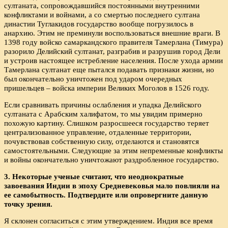
султаната, сопровождавшийся постоянными внутренними
конфликтами и войнами, а со смертью последнего султана
династии Туглакидов государство вообще погрузилось в
анархию. Этим не преминули воспользоваться внешние враги. В
1398 году войско самаркандского правителя Тамерлана (Тимура)
разорило Делийский султанат, разграбив и разрушив город Дели
и устроив настоящее истребление населения. После ухода армии
Тамерлана султанат еще пытался подавать признаки жизни, но
был окончательно уничтожен под ударом очередных
пришельцев – войска империи Великих Моголов в 1526 году.
Если сравнивать причины ослабления и упадка Делийского
султаната с Арабским халифатом, то мы увидим примерно
похожую картину. Слишком разросшееся государство теряет
централизованное управление, отдаленные территории,
почувствовав собственную силу, отделаются и становятся
самостоятельными. Следующие за этим непременные конфликты
и войны окончательно уничтожают раздробленное государство.
3. Некоторые ученые считают, что неоднократные
завоевания Индии в эпоху Средневековья мало повлияли на
ее самобытность. Подтвердите или опровергните данную
точку зрения.
Я склонен согласиться с этим утверждением. Индия все время