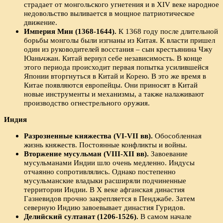
страдает от монгольского угнетения и в XIV веке народное
недовольство выливается в мощное патриотическое
движение.
Империя Мин (1368-1644).
К 1368 году после длительной
борьбы монголы были изгнаны из Китая. К власти пришел
один из руководителей восстания – сын крестьянина Чжу
Юаньчжан. Китай вернул себе независимость. В конце
этого периода происходит первая попытка усилившейся
Японии вторгнуться в Китай и Корею. В это же время в
Китае появляются европейцы. Они приносят в Китай
новые инструменты и механизмы, а также налаживают
производство огнестрельного оружия.
Индия
Разрозненные княжества (VI-VII вв).
Обособленная
жизнь княжеств. Постоянные конфликты и войны.
Вторжение мусульман (VIII-XII вв).
Завоевание
мусульманами Индии шло очень медленно. Индусы
отчаянно сопротивлялись. Однако постепенно
мусульманские владыки расширяли подчиненные
территории Индии. В X веке афганская династия
Газневидов прочно закрепляется в Пенджабе. Затем
северную Индию завоевывает династия Гуридов.
Делийский султанат (1206-1526).
В самом начале