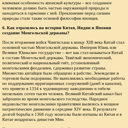
ключевая особенность японской культуры – все созданное
человеком должно быть частью окружающей природы и
находиться в гармонии с ней. Преклонение перед силами
природы стало также основой философии японцев.
6. Как отразилось на истории Китая, Индии и Японии
создание Монгольской державы?
После вторжения войск Чингисхана к концу XIII века Китай стал
основной частью Монгольской державы. Империя Юань или
Великое Юаньское государство – вот как стал называться Китай
в составе Монгольской державы. Тяжёлый экономический,
политический и национальный гнёт, установленный
монгольскими феодалами, сдерживал развитие страны.
Множество китайцев было обращено в рабство. Земледелие и
торговля были подорваны. Не выполнялись необходимые работы
по поддержанию ирригационных сооружений (дамб и каналов),
что привело в 1334 к чудовищному наводнению и гибели
нескольких сотен тысяч человек. Великий Китайский канал был
заброшен во время монгольского господства. Народное
недовольство монгольскими правителями вылилось в мощное
патриотическое движение в середине XIV века. В результате
долгой борьбы к 1368 году монголы были изгнаны из Китая и в
Китае воцарилась династия Мин.