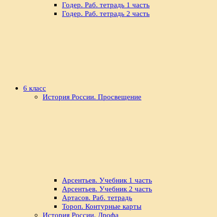
Годер. Раб. тетрадь 1 часть
Годер. Раб. тетрадь 2 часть
6 класс
История России. Просвещение
Арсентьев. Учебник 1 часть
Арсентьев. Учебник 2 часть
Артасов. Раб. тетрадь
Тороп. Контурные карты
История России. Дрофа