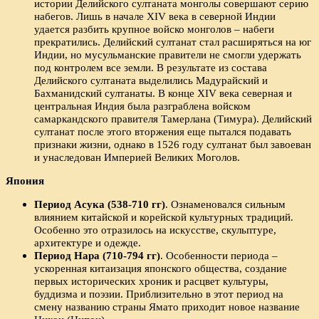
истории Делийского султаната монголы совершают серию
набегов. Лишь в начале XIV века в северной Индии
удается разбить крупное войско монголов – набеги
прекратились. Делийский султанат стал расширяться на юг
Индии, но мусульманские правители не смогли удержать
под контролем все земли. В результате из состава
Делийского султаната выделились Мадурайский и
Бахманидский султанаты. В конце XIV века северная и
центральная Индия была разграблена войском
самаркандского правителя Тамерлана (Тимура). Делийский
султанат после этого вторжения еще пытался подавать
признаки жизни, однако в 1526 году султанат был завоеван
и унаследован Империей Великих Моголов.
Япония
Период Асука
(538-710 гг)
. Ознаменовался сильным
влиянием китайской и корейской культурных традиций.
Особенно это отразилось на искусстве, скульптуре,
архитектуре и одежде.
Период Нара (710-794 гг)
. Особенности периода –
ускоренная китаизация японского общества, создание
первых исторических хроник и расцвет культуры,
буддизма и поэзии. Приблизительно в этот период на
смену названию страны Ямато приходит новое название