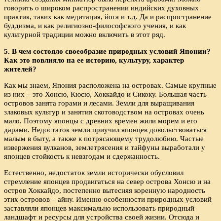
говорить о широком распространении индийских духовных
практик, таких как медитация, йога и т.д. Да и распространение
буддизма, и как религиозно-философского учения, и как
культурной традиции можно включить в этот ряд.
5. В чем состояло своеобразие природных условий Японии?
Как это повлияло на ее историю, культуру, характер
жителей?
Как мы знаем, Япония расположена на островах. Самые крупные
из них – это Хонсю, Кюсю, Хоккайдо и Сикоку. Большая часть
островов занята горами и лесами. Земли для выращивания
злаковых культур и занятия скотоводством на островах очень
мало. Поэтому японцы с древних времен жили морем и его
дарами. Недостаток земли приучил японцев довольствоваться
малым в быту, а также к потрясающему трудолюбию. Частые
извержения вулканов, землетрясения и тайфуны выработали у
японцев стойкость к невзгодам и сдержанность.
Естественно, недостаток земли исторически обусловил
стремление японцев продвигаться на север острова Хонсю и на
остров Хоккайдо, постепенно вытесняя коренную народность
этих островов – айну. Именно особенности природных условий
заставляли японцев максимально использовать природный
ландшафт и ресурсы для устройства своей жизни. Отсюда и