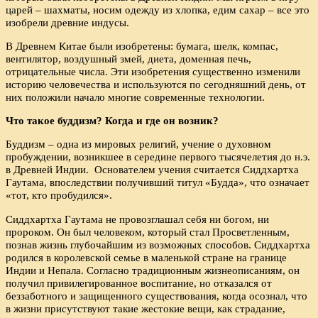
царей – шахматы, носим одежду из хлопка, едим сахар – все это
изобрели древние индусы.
В Древнем Китае были изобретены: бумага, шелк, компас,
вентилятор, воздушный змей, диета, доменная печь,
отрицательные числа. Эти изобретения существенно изменили
историю человечества и используются по сегодняшний день, от
них положили начало многие современные технологии.
Что такое буддизм? Когда и где он возник?
Буддизм – одна из мировых религий, учение о духовном
пробуждении, возникшее в середине первого тысячелетия до н.э.
в Древней Индии. Основателем учения считается Сиддхартха
Гаутама, впоследствии получивший титул «Будда», что означает
«тот, кто пробудился».
Сиддхартха Гаутама не провозглашал себя ни богом, ни
пророком. Он был человеком, который стал Просветленным,
познав жизнь глубочайшим из возможных способов. Сиддхартха
родился в королевской семье в маленькой стране на границе
Индии и Непала. Согласно традиционным жизнеописаниям, он
получил привилегированное воспитание, но отказался от
беззаботного и защищенного существования, когда осознал, что
в жизни присутствуют такие жестокие вещи, как страдание,