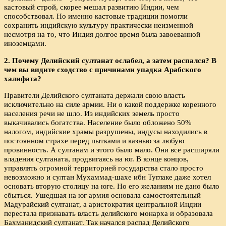
кастовый строй, скорее мешал развитию Индии, чем
способствовал. Но именно кастовые традиции помогли
сохранить индийскую культуру практически неизменной
несмотря на то, что Индия долгое время была завоеванной
иноземцами.
2. Почему Делийский султанат ослабел, а затем распался? В
чем вы видите сходство с причинами упадка Арабского
халифата?
Правители Делийского султаната держали свою власть
исключительно на силе армии. Ни о какой поддержке коренного
населения речи не шло. Из индийских земель просто
выкачивались богатства. Население было обложено 50%
налогом, индийские храмы разрушены, индусы находились в
постоянном страхе перед пытками и казнью за любую
провинность. А султанам и этого было мало. Они все расширяли
владения султаната, продвигаясь на юг. В конце концов,
управлять огромной территорией государства стало просто
невозможно и султан Мухаммад-шахе ибн Туглаке даже хотел
основать вторую столицу на юге. Но его желаниям не дано было
сбыться. Ушедшая на юг армия основала самостоятельный
Мадурайский султанат, а аристократия центральной Индии
перестала признавать власть делийского монарха и образовала
Бахманидский султанат. Так начался распад Делийского