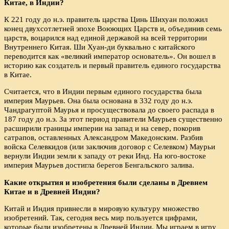
Китае, в Индии?
К 221 году до н.э. правитель царства Цинь Шихуан положил
конец двухсотлетней эпохе Воюющих Царств и, объединив семь
царств, воцарился над единой державой на всей территории
Внутреннего Китая. Ши Хуан-ди буквально с китайского
переводится как «великий император основатель». Он вошел в
историю как создатель и первый правитель единого государства
в Китае.
Считается, что в Индии первым единого государства была
империя Маурьев. Она была основана в 332 году до н.э.
Чандрагуптой Маурья и просуществовала до своего распада в
187 году до н.э. За этот период правители Маурьев существенно
расширили границы империи на запад и на север, покорив
сатрапов, оставленных Александром Македонским. Разбив
войска Селевкидов (или заключив договор с Селевком) Маурьи
вернули Индии земли к западу от реки Инд. На юго-востоке
империя Маурьев достигла берегов Бенгальского залива.
Какие открытия и изобретения были сделаны в Древнем
Китае и в Древней Индии?
Китай и Индия привнесли в мировую культуру множество
изобретений. Так, сегодня весь мир пользуется цифрами,
которые были изобретены в Древней Индии. Мы играем в игру