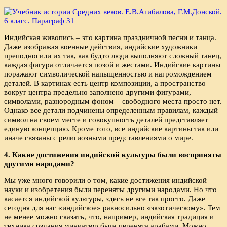
Индийская живопись – это картина праздничной песни и танца.
Даже изображая военные действия, индийские художники
преподносили их так, как будто люди выполняют сложный танец,
каждая фигура отличается позой и жестами. Индийские картины
поражают символической напыщенностью и нагромождением
деталей. В картинах есть центр композиции, а пространство
вокруг центра предельно заполнено другими фигурами,
символами, разнородным фоном – свободного места просто нет.
Однако все детали подчинены определенным правилам, каждый
символ на своем месте и совокупность деталей представляет
единую концепцию. Кроме того, все индийские картины так или
иначе связаны с религиозными представлениями о мире.
4. Какие достижения индийской культуры были восприняты
другими народами?
Мы уже много говорили о том, какие достижения индийской
науки и изобретения были переняты другими народами. Но что
касается индийской культуры, здесь не все так просто. Даже
сегодня для нас «индийское» равносильно «экзотическому». Тем
не менее можно сказать, что, например, индийская традиция и
техника создания миниатюр была перенята арабами. Можно