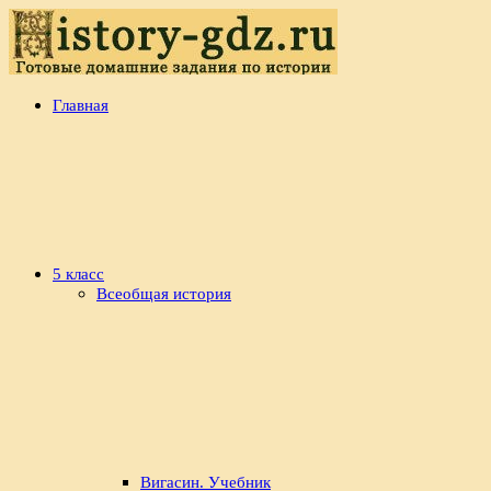
Перейти
к
содержимому
history-
Готовые
Главная
gdz.ru
домашние
задания
по
истории
5 класс
Всеобщая история
Вигасин. Учебник