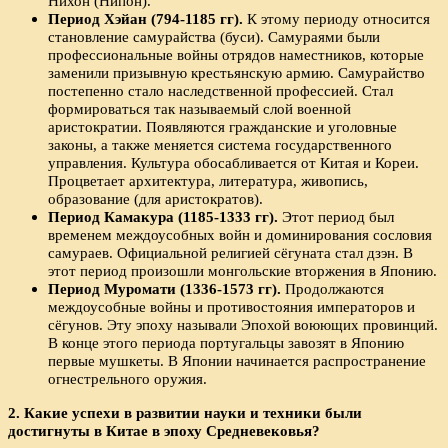
Нихон (Нипон).
Период Хэйан (794-1185 гг).
К этому периоду относится
становление самурайства (буси). Самураями были
профессиональные войны отрядов наместников, которые
заменили призывную крестьянскую армию. Самурайство
постепенно стало наследственной профессией. Стал
формироваться так называемый слой военной
аристократии. Появляются гражданские и уголовные
законы, а также меняется система государственного
управления. Культура обосабливается от Китая и Кореи.
Процветает архитектура, литература, живопись,
образование (для аристократов).
Период Камакура
(1185-1333 гг).
Этот период был
временем междоусобных войн и доминирования сословия
самураев. Официальной религией сёгуната стал дзэн. В
этот период произошли монгольские вторжения в Японию.
Период Муромати
(1336-1573 гг).
Продолжаются
междоусобные войны и противостояния императоров и
сёгунов. Эту эпоху называли Эпохой воюющих провинций.
В конце этого периода португальцы завозят в Японию
первые мушкеты. В Японии начинается распространение
огнестрельного оружия.
2. Какие успехи в развитии науки и техники были
достигнуты в Китае в эпоху Средневековья?