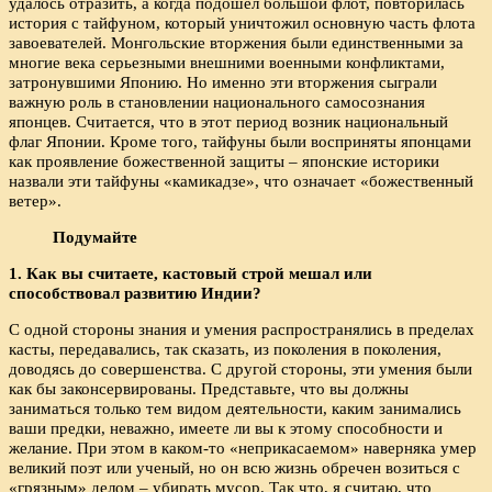
удалось отразить, а когда подошел большой флот, повторилась
история с тайфуном, который уничтожил основную часть флота
завоевателей. Монгольские вторжения были единственными за
многие века серьезными внешними военными конфликтами,
затронувшими Японию. Но именно эти вторжения сыграли
важную роль в становлении национального самосознания
японцев. Считается, что в этот период возник национальный
флаг Японии. Кроме того, тайфуны были восприняты японцами
как проявление божественной защиты – японские историки
назвали эти тайфуны «камикадзе», что означает «божественный
ветер».
Подумайте
1. Как вы считаете, кастовый строй мешал или
способствовал развитию Индии?
С одной стороны знания и умения распространялись в пределах
касты, передавались, так сказать, из поколения в поколения,
доводясь до совершенства. С другой стороны, эти умения были
как бы законсервированы. Представьте, что вы должны
заниматься только тем видом деятельности, каким занимались
ваши предки, неважно, имеете ли вы к этому способности и
желание. При этом в каком-то «неприкасаемом» наверняка умер
великий поэт или ученый, но он всю жизнь обречен возиться с
«грязным» делом – убирать мусор. Так что, я считаю, что