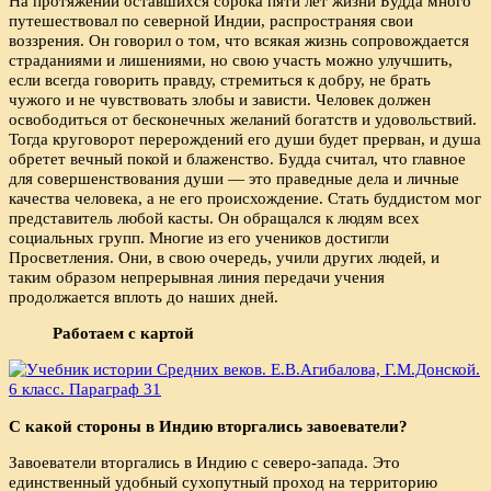
На протяжении оставшихся сорока пяти лет жизни Будда много
путешествовал по северной Индии, распространяя свои
воззрения. Он говорил о том, что всякая жизнь сопровождается
страданиями и лишениями, но свою участь можно улучшить,
если всегда говорить правду, стремиться к добру, не брать
чужого и не чувствовать злобы и зависти. Человек должен
освободиться от бесконечных желаний богатств и удовольствий.
Тогда круговорот перерождений его души будет прерван, и душа
обретет вечный покой и блаженство. Будда считал, что главное
для совершенствования души — это праведные дела и личные
качества человека, а не его происхождение. Стать буддистом мог
представитель любой касты. Он обращался к людям всех
социальных групп. Многие из его учеников достигли
Просветления. Они, в свою очередь, учили других людей, и
таким образом непрерывная линия передачи учения
продолжается вплоть до наших дней.
Работаем с картой
С какой стороны в Индию вторгались завоеватели?
Завоеватели вторгались в Индию с северо-запада. Это
единственный удобный сухопутный проход на территорию