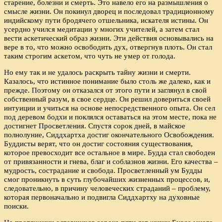
старение, болезни и смерть. Это навело его на размышления о
смысле жизни. Он покинул дворец и последовал традиционному
индийскому пути бродячего отшельника, искателя истины. Он
усердно учился медитации у многих учителей, а затем стал
вести аскетический образ жизни. Эти действия основывались на
вере в то, что можно освободить дух, отвергнув плоть. Он стал
таким строгим аскетом, что чуть не умер от голода.
Но ему так и не удалось раскрыть тайну жизни и смерти.
Казалось, что истинное понимание было столь же далеко, как и
прежде. Поэтому он отказался от этого пути и заглянул в свой
собственный разум, в свое сердце. Он решил довериться своей
интуиции и учиться на основе непосредственного опыта. Он сел
под деревом бодхи и поклялся оставаться на этом месте, пока не
достигнет Просветления. Спустя сорок дней, в майское
полнолуние, Сиддхартха достиг окончательного Освобождения.
Буддисты верят, что он достиг состояния существования,
которое превосходит все остальное в мире. Будда стал свободен
от привязанности и гнева, благ и соблазнов жизни. Его качества –
мудрость, сострадание и свобода. Просветленный ум Будды
смог проникнуть в суть глубочайших жизненных процессов, и,
следовательно, в причину человеческих страданий – проблему,
которая первоначально и подвигла Сиддхартху на духовные
поиски.