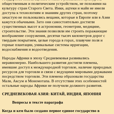
общественным и политическим устройством, не похожими на
культуру стран Старого Света. Инки, ацтеки и майя не имели
доступа к технологиям и знаниям других стран, поэтому
зачастую не пользовались вещами, которые в Европе или в Азии
кажутся обычными. Зато они самостоятельно достигли
существенных высот в астрономии, геометрии, медицине,
строительстве. Эти знания позволяли им строить поражающие
воображение сооружения, десятки тысяч километров дорог с
твердым покрытием, целые города в горах, плавучие поля и
горные плантации, уникальные системы ирригации,
водоснабжения и водоотведения.
Народы Африки в эпоху Средневековья развивались
неравномерно. Наибольшего развития достигли племена,
имевшие доступ к международной торговле, наличие природных
ресурсов для торговли и связи с ведущими мировыми державами
посредством торговли. Эти племена образовали государства
Мали, Аксум и Мономотапа. В отсутствии этих особенностей
остальные народы Африки не получили должного развития.
СРЕДНЕВЕКОВАЯ АЗИЯ: КИТАЙ, ИНДИЯ, ЯПОНИЯ
Вопросы в тексте параграфа
Когда и кем было создано первое единое государство в