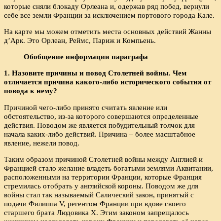
которые сняли блокаду Орлеана и, одержав ряд побед, вернули
себе все земли Франции за исключением портового города Кале.
На карте мы можем отметить места основных действий Жанны
д’Арк. Это Орлеан, Реймс, Париж и Компьень.
Обобщение информации параграфа
1. Назовите причины и повод Столетней войны. Чем
отличается причина какого-либо исторического события от
повода к нему?
Причиной чего-либо принято считать явление или
обстоятельство, из-за которого совершаются определенные
действия. Поводом же является побудительный толчок для
начала каких-либо действий. Причина – более масштабное
явление, нежели повод.
Таким образом причиной Столетней войны между Англией и
Францией стало желание владеть богатыми землями Аквитании,
расположенными на территории Франции, которые Франция
стремилась отобрать у английской короны. Поводом же для
войны стал так называемый Салический закон, принятый с
подачи Филиппа V, регентом Франции при вдове своего
старшего брата Людовика X. Этим законом запрещалось