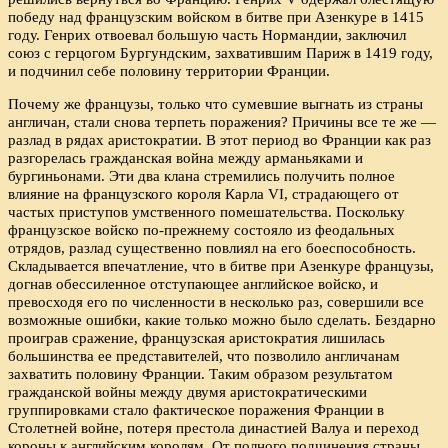
победу над французским войском в битве при Азенкуре в 1415
году. Генрих отвоевал большую часть Нормандии, заключил
союз с герцогом Бургундским, захватившим Париж в 1419 году,
и подчинил себе половину территории Франции.
Почему же французы, только что сумевшие выгнать из страны
англичан, стали снова терпеть поражения? Причины все те же —
разлад в рядах аристократии. В этот период во Франции как раз
разгорелась гражданская война между арманьяками и
бургиньонами. Эти два клана стремились получить полное
влияние на французского короля Карла VI, страдающего от
частых приступов умственного помешательства. Поскольку
французское войско по-прежнему состояло из феодальных
отрядов, разлад существенно повлиял на его боеспособность.
Складывается впечатление, что в битве при Азенкуре французы,
догнав обессиленное отступающее английское войско, и
превосходя его по численности в несколько раз, совершили все
возможные ошибки, какие только можно было сделать. Бездарно
проиграв сражение, французская аристократия лишилась
большинства ее представителей, что позволило англичанам
захватить половину Франции. Таким образом результатом
гражданской войны между двумя аристократическими
группировками стало фактическое поражения Франции в
Столетней войне, потеря престола династией Валуа и переход
короны к английским королям. От полного подчинения страны