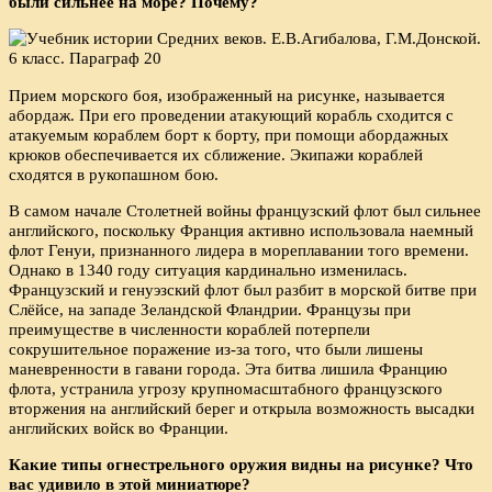
были сильнее на море? Почему?
Прием морского боя, изображенный на рисунке, называется
абордаж. При его проведении атакующий корабль сходится с
атакуемым кораблем борт к борту, при помощи абордажных
крюков обеспечивается их сближение. Экипажи кораблей
сходятся в рукопашном бою.
В самом начале Столетней войны французский флот был сильнее
английского, поскольку Франция активно использовала наемный
флот Генуи, признанного лидера в мореплавании того времени.
Однако в 1340 году ситуация кардинально изменилась.
Французский и генуэзский флот был разбит в морской битве при
Слёйсе, на западе Зеландской Фландрии. Французы при
преимуществе в численности кораблей потерпели
сокрушительное поражение из-за того, что были лишены
маневренности в гавани города. Эта битва лишила Францию
флота, устранила угрозу крупномасштабного французского
вторжения на английский берег и открыла возможность высадки
английских войск во Франции.
Какие типы огнестрельного оружия видны на рисунке? Что
вас удивило в этой миниатюре?