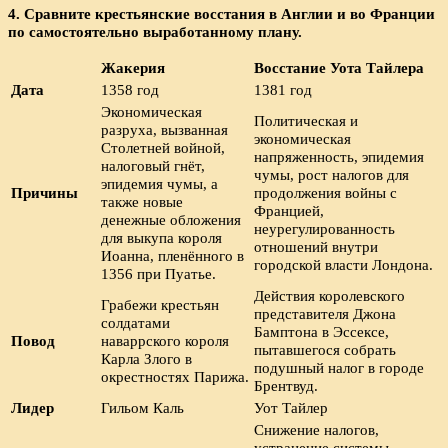
4. Сравните крестьянские восстания в Англии и во Франции
по самостоятельно выработанному плану.
Жакерия
Восстание Уота Тайлера
Дата
1358 год
1381 год
Экономическая
Политическая и
разруха, вызванная
экономическая
Столетней войной,
напряженность, эпидемия
налоговый гнёт,
чумы, рост налогов для
эпидемия чумы, а
Причины
продолжения войны с
также новые
Францией,
денежные обложения
неурегулированность
для выкупа короля
отношений внутри
Иоанна, пленённого в
городской власти Лондона.
1356 при Пуатье.
Действия королевского
Грабежи крестьян
представителя Джона
солдатами
Бамптона в Эссексе,
Повод
наваррского короля
пытавшегося собрать
Карла Злого в
подушный налог в городе
окрестностях Парижа.
Брентвуд.
Лидер
Гильом Каль
Уот Тайлер
Снижение налогов,
устранение системы