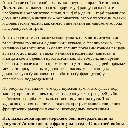
Английские войска изображены на рисунке с правой стороны.
Достаточно взглянуть на штандарты: у французов на флаге
изображены королевские лилии, т.н. флёр-де-ли – герб правящего
дома Франции, а англичан – королевский герб с золотыми львами
и французские лилии, как символ претензий английского короля
на французский трон.
Английскую армию также можно узнать по многочисленными
валлийским лучникам с длинными луками, а французскую – по
наличию арбалетчиков. В обеих армиях показаны конные рыцари
в латных доспехах, а также мечники в кольчугах, кирасах, а
иногда даже в одеянии простолюдинов. На вооружении армий
стояли длинные копья и прямые мечи у конных рыцарей, прямые
мечи, топоры, чеканы и длинные кинжалы у пехотинцев,
длинные луки (у англичан) и арбалеты (у французов) у
стрелковых подразделений.
На рисунке мы видим, что французская армия отступает под
защиту крепости, а некоторые из французских рыцарей рубят
собственных арбалетчиков, вставших у них на пути. Так
художник, вероятно, хотел показать презрительное отношения
французских рыцарей к своим низкородным пехотинцам.
Как называется прием морского боя, изображенный на
рисунке? Англичане или французы в годы Столетней войны