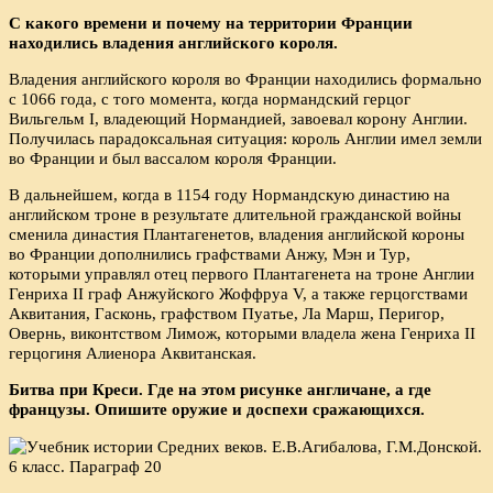
С какого времени и почему на территории Франции
находились владения английского короля.
Владения английского короля во Франции находились формально
с 1066 года, с того момента, когда нормандский герцог
Вильгельм I, владеющий Нормандией, завоевал корону Англии.
Получилась парадоксальная ситуация: король Англии имел земли
во Франции и был вассалом короля Франции.
В дальнейшем, когда в 1154 году Нормандскую династию на
английском троне в результате длительной гражданской войны
сменила династия Плантагенетов, владения английской короны
во Франции дополнились графствами Анжу, Мэн и Тур,
которыми управлял отец первого Плантагенета на троне Англии
Генриха II граф Анжуйского Жоффруа V, а также герцогствами
Аквитания, Гасконь, графством Пуатье, Ла Марш, Перигор,
Овернь, виконтством Лимож, которыми владела жена Генриха II
герцогиня Алиенора Аквитанская.
Битва при Креси. Где на этом рисунке англичане, а где
французы. Опишите оружие и доспехи сражающихся.