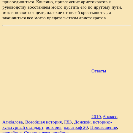
присоединиться. Конечно, привлечение аристократов к
руководству восстанием могло пустить его по другому пути,
могли появиться цели, далекие от целей крестьянства, а
закончиться все могло предательством аристократов.
Ответы
2019
,
6 класс
,
Агибалова
,
Всеобщая история
,
ГДЗ
,
Донской
,
историко-
культурный стандарт
,
история
,
параграф 20
,
Просвещение
,
решебник
,
Средние века
,
учебник