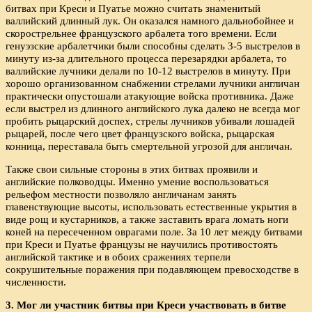
битвах при Креси и Пуатье можно считать знаменитый
валлийский длинный лук. Он оказался намного дальнобойнее и
скорострельнее французского арбалета того времени. Если
генуэзские арбалетчики были способны сделать 3-5 выстрелов в
минуту из-за длительного процесса перезарядки арбалета, то
валлийские лучники делали по 10-12 выстрелов в минуту. При
хорошо организованном снабжении стрелами лучники англичан
практически опустошали атакующие войска противника. Даже
если выстрел из длинного английского лука далеко не всегда мог
пробить рыцарский доспех, стрелы лучников убивали лошадей
рыцарей, после чего цвет французского войска, рыцарская
конница, переставала быть смертельной угрозой для англичан.
Также свои сильные стороны в этих битвах проявили и
английские полководцы. Именно умение воспользоваться
рельефом местности позволяло англичанам занять
главенствующие высоты, использовать естественные укрытия в
виде рощ и кустарников, а также заставить врага ломать ноги
коней на пересеченном оврагами поле. За 10 лет между битвами
при Креси и Пуатье французы не научились противостоять
английской тактике и в обоих сражениях терпели
сокрушительные поражения при подавляющем превосходстве в
численности.
3. Мог ли участник битвы при Креси участвовать в битве