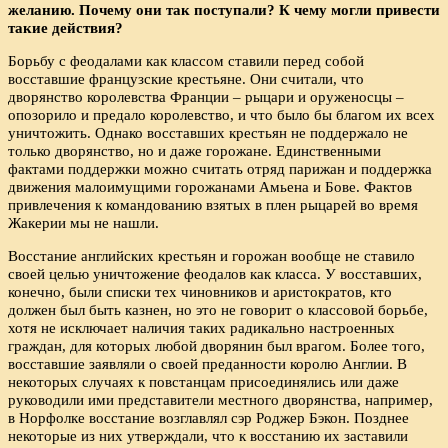
желанию. Почему они так поступали? К чему могли привести
такие действия?
Борьбу с феодалами как классом ставили перед собой
восставшие французские крестьяне. Они считали, что
дворянство королевства Франции – рыцари и оруженосцы –
опозорило и предало королевство, и что было бы благом их всех
уничтожить. Однако восставших крестьян не поддержало не
только дворянство, но и даже горожане. Единственными
фактами поддержки можно считать отряд парижан и поддержка
движения малоимущими горожанами Амьена и Бове. Фактов
привлечения к командованию взятых в плен рыцарей во время
Жакерии мы не нашли.
Восстание английских крестьян и горожан вообще не ставило
своей целью уничтожение феодалов как класса. У восставших,
конечно, были списки тех чиновников и аристократов, кто
должен был быть казнен, но это не говорит о классовой борьбе,
хотя не исключает наличия таких радикально настроенных
граждан, для которых любой дворянин был врагом. Более того,
восставшие заявляли о своей преданности королю Англии. В
некоторых случаях к повстанцам присоединялись или даже
руководили ими представители местного дворянства, например,
в Норфолке восстание возглавлял сэр Роджер Бэкон. Позднее
некоторые из них утверждали, что к восстанию их заставили