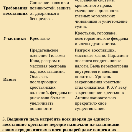
Снижение налогов и
крепостного права,
Требования
повинностей, защита
смещение с должности
восставших
от дворянского
главных королевских
беспредела.
чиновников и уничтожение
судов.
Крестьяне, горожане,
Участники
Крестьяне
некоторые мелкие феодалы
и члены духовенства.
Предательское
Разгром восставших,
пленение Гильома
массовые казни. Парламент
Каля, разгром и
опасался вводить новые
массовая расправа
налоги. Была пересмотрена
над восставшими.
внутренняя и внешняя
Опасаясь
политика. Уровень
Итоги
последующих
закрепощения крестьян
крестьянских
стал снижаться. К XV веку
волнений, феодалы не
закрепощение крестьян в
рисковали больше
Англии окончательно
увеличивать
прекратило свое
повинности.
существование.
5. Выдвинув цель истребить всех дворян до единого
восставшие крестьяне нередко назначали начальниками
своих отрядов взятых в плен рыцарей даже вопреки их