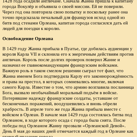
1428 года осадили англичане. Сначала Жанна пришла к капитану
города Вокулёр и объявила о своей миссии. Ей не поверили.
Через год она повторила свою попытку и поскольку ранее она
точно предсказала печальный для французов исход одной из
битв под стенами Орлеана, капитан города согласился дать ей
людей для поездки к королю.
Освобождение Орлеана
В 1429 году Жанна прибыла в Пуатье, где добилась аудиенции у
короля Карла VII и склонила его к энергичным действиям против
англичан. Король после долгих проверок поверил Жанне и
назначил ее главнокомандующим французским войсками.
Важную роль в таком смелом решении сыграл тот факт, что
Жанна именем Бога подтвердила Карлу его законнорождённость
и права на престол, в которых сомневались многие, включая
самого Карла. Известие о том, что армию возглавила посланница
Бога, вызвало необычайный моральный подъём в войске.
Потерявшие надежду французские солдаты, уставшие от
бесконечных поражений, воодушевились и вновь обрели
храбрость. В апреле того же года Жанна прибыла вместе с
войском в Орлеан. В начале мая 1429 года состоялась битва под
Орлеаном, в ходе которого осада с города была снята. После
победы под Орлеаном Жанну прозвали «Орлеанской Девой».
День 8 мая до наших дней отмечается каждый год в Орлеане как
главный праздник города.