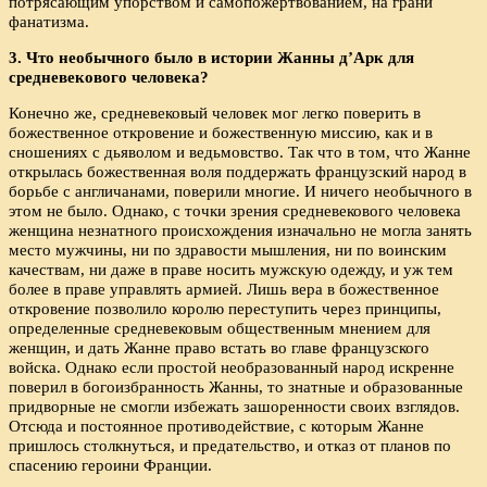
потрясающим упорством и самопожертвованием, на грани
фанатизма.
3. Что необычного было в истории Жанны д’Арк для
средневекового человека?
Конечно же, средневековый человек мог легко поверить в
божественное откровение и божественную миссию, как и в
сношениях с дьяволом и ведьмовство. Так что в том, что Жанне
открылась божественная воля поддержать французский народ в
борьбе с англичанами, поверили многие. И ничего необычного в
этом не было. Однако, с точки зрения средневекового человека
женщина незнатного происхождения изначально не могла занять
место мужчины, ни по здравости мышления, ни по воинским
качествам, ни даже в праве носить мужскую одежду, и уж тем
более в праве управлять армией. Лишь вера в божественное
откровение позволило королю переступить через принципы,
определенные средневековым общественным мнением для
женщин, и дать Жанне право встать во главе французского
войска. Однако если простой необразованный народ искренне
поверил в богоизбранность Жанны, то знатные и образованные
придворные не смогли избежать зашоренности своих взглядов.
Отсюда и постоянное противодействие, с которым Жанне
пришлось столкнуться, и предательство, и отказ от планов по
спасению героини Франции.