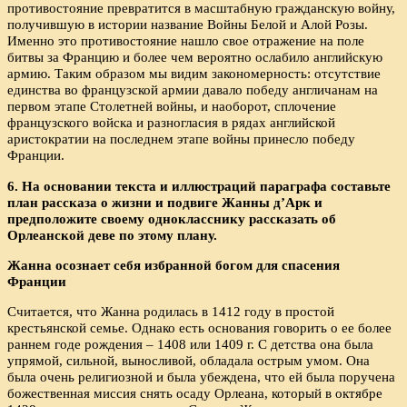
противостояние превратится в масштабную гражданскую войну,
получившую в истории название Войны Белой и Алой Розы.
Именно это противостояние нашло свое отражение на поле
битвы за Францию и более чем вероятно ослабило английскую
армию. Таким образом мы видим закономерность: отсутствие
единства во французской армии давало победу англичанам на
первом этапе Столетней войны, и наоборот, сплочение
французского войска и разногласия в рядах английской
аристократии на последнем этапе войны принесло победу
Франции.
6. На основании текста и иллюстраций параграфа составьте
план рассказа о жизни и подвиге Жанны д’Арк и
предположите своему однокласснику рассказать об
Орлеанской деве по этому плану.
Жанна осознает себя избранной богом для спасения
Франции
Считается, что Жанна родилась в 1412 году в простой
крестьянской семье. Однако есть основания говорить о ее более
раннем годе рождения – 1408 или 1409 г. С детства она была
упрямой, сильной, выносливой, обладала острым умом. Она
была очень религиозной и была убеждена, что ей была поручена
божественная миссия снять осаду Орлеана, который в октябре