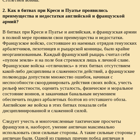
2. Как в битвах при Креси и Пуатье проявились
преимущества и недостатки английской и французской
армий?
В битвах при Креси и Пуатье и английская, и французская армии
в полной мере проявили свои преимущества и недостатки.
Французское войско, состоявшее из наемных отрядов генуэзских
арбалетчиков, пехотинцев и рыцарской конницы, было крайне
неорганизованным. Каждый французский рыцарь считал себя
«пупом земли» и на поле боя стремился лишь к личной славе.
Французские войска «отличились» в этих битвах отсутствием
какой-либо дисциплины и слаженности действий, а французские
полководцы допустили множество ошибок, начиная с
неспособности скоординировать действия своих войск, учесть
рельеф местности, оценить усталость, физическое и моральное
состояние воинов, и заканчивая банальным неумением
обеспечить подвоз арбалетных болтов из отставшего обоза.
Английские же войска в этих битвах показали себя
дисциплинированной и слаженной силой.
Следует учесть и многочисленные тактические просчеты
французов и, наоборот, умение англичан максимально
использовать свои сильные стороны. А такие сильные стороны у
англичан были. Одной из главных причин побед англичан в