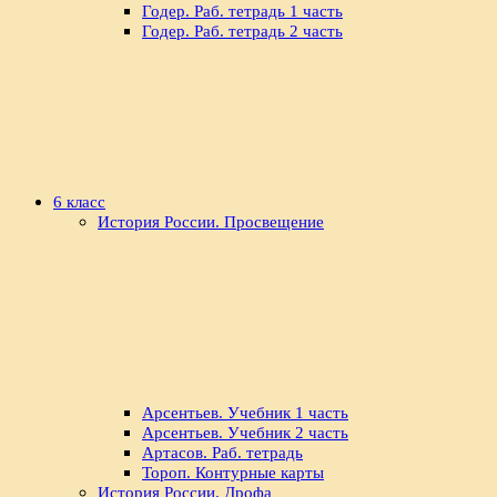
Годер. Раб. тетрадь 1 часть
Годер. Раб. тетрадь 2 часть
6 класс
История России. Просвещение
Арсентьев. Учебник 1 часть
Арсентьев. Учебник 2 часть
Артасов. Раб. тетрадь
Тороп. Контурные карты
История России. Дрофа