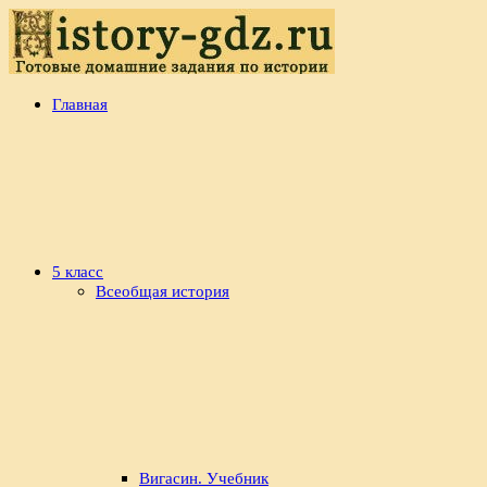
Перейти
к
содержимому
history-
Готовые
Главная
gdz.ru
домашние
задания
по
истории
5 класс
Всеобщая история
Вигасин. Учебник