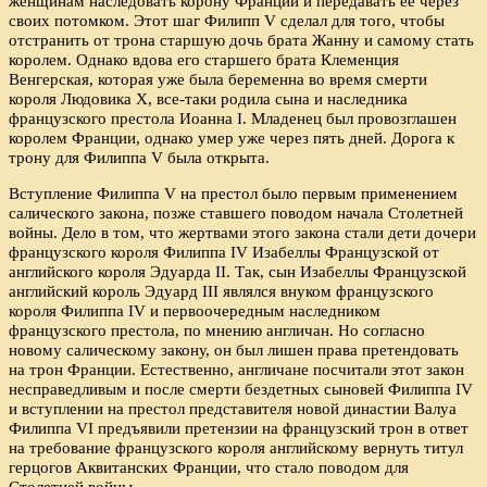
женщинам наследовать корону Франции и передавать её через
своих потомком. Этот шаг Филипп V сделал для того, чтобы
отстранить от трона старшую дочь брата Жанну и самому стать
королем. Однако вдова его старшего брата Клеменция
Венгерская, которая уже была беременна во время смерти
короля Людовика X, все-таки родила сына и наследника
французского престола Иоанна I. Младенец был провозглашен
королем Франции, однако умер уже через пять дней. Дорога к
трону для Филиппа V была открыта.
Вступление Филиппа V на престол было первым применением
салического закона, позже ставшего поводом начала Столетней
войны. Дело в том, что жертвами этого закона стали дети дочери
французского короля Филиппа IV Изабеллы Французской от
английского короля Эдуарда II. Так, сын Изабеллы Французской
английский король Эдуард III являлся внуком французского
короля Филиппа IV и первоочередным наследником
французского престола, по мнению англичан. Но согласно
новому салическому закону, он был лишен права претендовать
на трон Франции. Естественно, англичане посчитали этот закон
несправедливым и после смерти бездетных сыновей Филиппа IV
и вступлении на престол представителя новой династии Валуа
Филиппа VI предъявили претензии на французский трон в ответ
на требование французского короля английскому вернуть титул
герцогов Аквитанских Франции, что стало поводом для
Столетней войны.