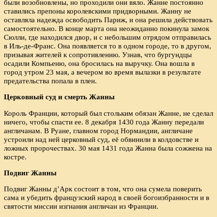
были возобновлены, но проходили они вяло. Жанне постоянно
ставились препоны королевскими придворными. Жанну не
оставляла надежда освободить Париж, и она решила действовать
самостоятельно. В конце марта она неожиданно покинула замок
Сюлли, где находился двор, и с небольшим отрядом отправилась
в Иль-де-Франс. Она появляется то в одном городе, то в другом,
призывая жителей к сопротивлению. Узнав, что бургундцы
осадили Компьеню, она бросилась на выручку. Она вошла в
город утром 23 мая, а вечером во время вылазки в результате
предательства попала в плен.
Церковный суд и смерть Жанны
Король Франции, который был стольким обязан Жанне, не сделал
ничего, чтобы спасти ее. 8 декабря 1430 года Жанну передали
англичанам. В Руане, главном город Нормандии, англичане
устроили над ней церковный суд, её обвинили в колдовстве и
ложных пророчествах. 30 мая 1431 года Жанна была сожжена на
костре.
Подвиг Жанны
Подвиг Жанны д’Арк состоит в том, что она сумела поверить
сама и убедить французский народ в своей богоизбранности и в
святости миссии изгнания англичан из Франции.