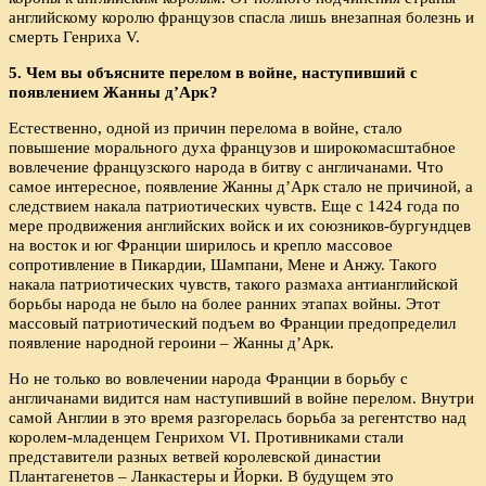
английскому королю французов спасла лишь внезапная болезнь и
смерть Генриха V.
5. Чем вы объясните перелом в войне, наступивший с
появлением Жанны д’Арк?
Естественно, одной из причин перелома в войне, стало
повышение морального духа французов и широкомасштабное
вовлечение французского народа в битву с англичанами. Что
самое интересное, появление Жанны д’Арк стало не причиной, а
следствием накала патриотических чувств. Еще с 1424 года по
мере продвижения английских войск и их союзников-бургундцев
на восток и юг Франции ширилось и крепло массовое
сопротивление в Пикардии, Шампани, Мене и Анжу. Такого
накала патриотических чувств, такого размаха антианглийской
борьбы народа не было на более ранних этапах войны. Этот
массовый патриотический подъем во Франции предопределил
появление народной героини – Жанны д’Арк.
Но не только во вовлечении народа Франции в борьбу с
англичанами видится нам наступивший в войне перелом. Внутри
самой Англии в это время разгорелась борьба за регентство над
королем-младенцем Генрихом VI. Противниками стали
представители разных ветвей королевской династии
Плантагенетов – Ланкастеры и Йорки. В будущем это