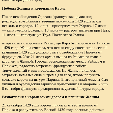
Победы Жанны и коронация Карла
После освобождения Орлеана французская армия под
руководством Жанны в течение июня-июля 1429 года взяла
несколько городов: 12 июня – приступом взят Жаржо, 17 июня
— капитуляция Божанси, 18 июня — разгром англичан при Патэ,
11 июля — капитуляция Труа. После этого Жанна
отправилась с королем в Реймс, где Карл был коронован 17 июля
1429 года. Жанна считала, что целью следующего этапа летней
кампании 1429 года должно стать освобождение Парижа от
бургундцев. Уже 21 июля армия вышла из Реймса во главе с
королем и Жанной. Города, расположенные между Реймсом и
Парижем, радостно встречали французское войско.
Триумфальный марш продолжался. Но Жанне пришлось
затратить немалые силы и время для того, чтобы получить
согласие короля на штурм Парижа. Благоприятный момент был
упущен и бургундский гарнизон приготовился к обороне. Лишь
8 сентября французы предприняли неудачный штурм города.
Разногласия с королевским двором и пленение Жанны
21 сентября 1429 года король приказал отвести армию от
Парижа и распустить ее. Весной 1430 года военные действия