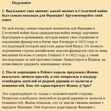
Подумайте
1. Выскажите свое мнение: какой момент в Столетней войне
был самым опасным для Франции? Аргументируйте свой
ответ.
На мой взгляд самым опасным моментом для Франции в
Столетней войне была гражданская война между партиями
бургундцев и арманьяков, которая нашла свое отражение в
поражении французов в битве при Азенкуре в 1415 году и
последующей потерей престола династией Валуа. От полного
подчинения страны английскому королю французов спасла лишь
внезапная болезнь и смерть Генриха V в 1422 году, а также
последующее за ней противостояние Ланкастеров и Йорков, не
позволившее удержать завоеванные земли.
2. После коронации в Реймсе король предложил Жанне
высказать личную просьбу, и она попросила в награду
освободить жителей её родной деревни от налогов и
повинностей. Как это характеризует Жанну д’Арк?
Это характеризует ее только с положительной стороны.
Попросив освободить жителей ее родной деревни от налогов и
повинностей, Жанна показала, что ее мысли связаны именно с
народом Франции. Она боролась ради народа Франции с