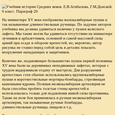
На миниатюре XV века изображены малокалиберные пушки и
так называемые длинноствольные ручницы. По задумке авторов
учебника мы должны удивиться наличию у пушек колесного
лафета. Мы также могли бы удивиться отсутствию на миниатюре
лучников и арбалетчиков, основной и самой массовой силы
армий при осаде и обороне крепостей, но, вероятно, автор
рисунка не ставил перед собой цель в деталях показать
вооружение нападающих и защитников.
Конечно же, подавляющее большинство пушек первой половины
XV века были на деревянных неподвижных лафетах, которые с
трудом выдерживали отдачу от выстрела. Для разрушения
крепостных стен обычно использовались крупнокалиберные
пушки и короткоствольные мортиры-бомбарды, стреляющая
каменными ядрами. Полевая мелкокалиберная артиллерия не
была способна пробить толстые стены крепостей и
использовалась только для подавления живой силы противника.
Также на поле боя применялась и ручная мелкокалиберная
артиллерия, так называемые ручные бомбарды,
длинноствольные ручницы, пищали и т.д.