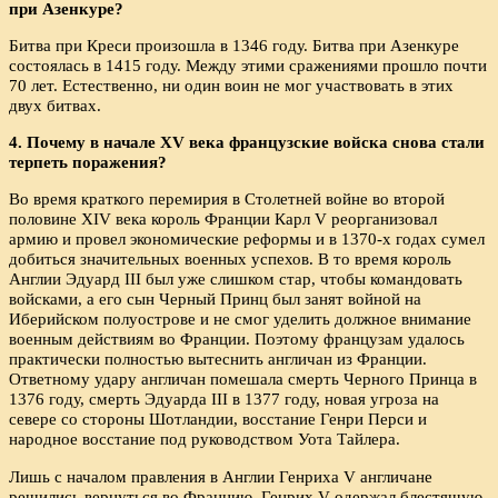
при Азенкуре?
Битва при Креси произошла в 1346 году. Битва при Азенкуре
состоялась в 1415 году. Между этими сражениями прошло почти
70 лет. Естественно, ни один воин не мог участвовать в этих
двух битвах.
4. Почему в начале
XV
века французские войска снова стали
терпеть поражения?
Во время краткого перемирия в Столетней войне во второй
половине XIV века король Франции Карл V реорганизовал
армию и провел экономические реформы и в 1370-х годах сумел
добиться значительных военных успехов. В то время король
Англии Эдуард III был уже слишком стар, чтобы командовать
войсками, а его сын Черный Принц был занят войной на
Иберийском полуострове и не смог уделить должное внимание
военным действиям во Франции. Поэтому французам удалось
практически полностью вытеснить англичан из Франции.
Ответному удару англичан помешала смерть Черного Принца в
1376 году, смерть Эдуарда III в 1377 году, новая угроза на
севере со стороны Шотландии, восстание Генри Перси и
народное восстание под руководством Уота Тайлера.
Лишь с началом правления в Англии Генриха V англичане
решились вернуться во Францию. Генрих V одержал блестящую