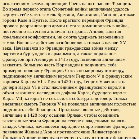
исключением земель провинции Гиень на юго-западе Франции.
Во время первого этапа Столетней войны англичанам удалось
вернуть себе часть земель Бретани, Аквитании, Гаскони, а также
города Кале и Пуатье. После краткого перемирия Франция
провела реорганизацию армии и стала доминировать в войне,
постепенно вытесняя англичан из страны. Англия, занятая
локальными конфликтами, не смогла удержать завоеванные
земли. Военные действия возобновились только в начале XV
века. Начавшаяся во Франции гражданская война между
партиями бургундцев и арманьяков, а также поражение
французов при Азенкуре в 1415 году, позволили англичанам
захватить большую часть Нормандии и подчинить себе
примерно половину Франции. Согласно мирному договору,
подписанному английским королем Генрихом V и французским
королем Карлом VI в Труа в 1420 году, Генрих V женился на
дочери Карла VI и стал наследником французского короля в
обход законного наследника дофина Карла, будущего короля
Карла VII, который не согласился соблюдать договор. Только
внезапная смерть Генриха V не позволила англичанам полностью
подчинить себе Францию. Продолжая военные действия,
англичане в 1428 году осадили Орлеан, чтобы соединить
завоеванные земли Франции на севере с владениями на юго-
западе. Однако, начавшееся народное сопротивление французов,
появление Жанны д’Арк и противостояние Ланкастеров и
Йорков в Англии повернули военную удачу в сторону французов,