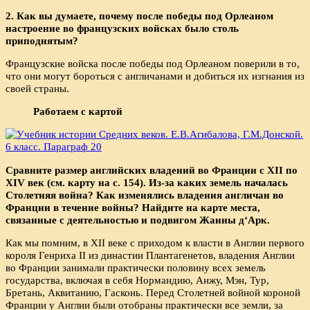
2. Как вы думаете, почему после победы под Орлеаном
настроение во французских войсках было столь
приподнятым?
Французские войска после победы под Орлеаном поверили в то,
что они могут бороться с англичанами и добиться их изгнания из
своей страны.
Работаем с картой
Сравните размер английских владений во Франции с
XII
по
XIV
век (см. карту на с. 154). Из-за каких земель началась
Столетняя война? Как изменялись владения англичан во
Франции в течение войны? Найдите на карте места,
связанные с деятельностью и подвигом Жанны д
‘Арк.
Как мы помним, в XII веке с приходом к власти в Англии первого
короля Генриха II из династии Плантагенетов, владения Англии
во Франции занимали практически половину всех земель
государства, включая в себя Нормандию, Анжу, Мэн, Тур,
Бретань, Аквитанию, Гасконь. Перед Столетней войной короной
Франции у Англии были отобраны практически все земли, за