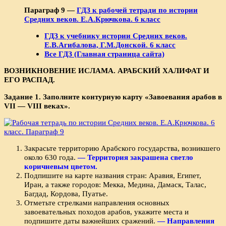
Параграф 9 —
ГДЗ к рабочей тетради по истории
Средних веков. Е.А.Крючкова. 6 класс
ГДЗ к учебнику истории Средних веков.
Е.В.Агибалова, Г.М.Донской. 6 класс
Все ГДЗ (Главная страница сайта)
ВОЗНИКНОВЕНИЕ ИСЛАМА. АРАБСКИЙ ХАЛИФАТ И
ЕГО РАСПАД.
Задание 1. Заполните контурную карту «Завоевания арабов в
VII — VIII веках».
Закрасьте территорию Арабского государства, возникшего
около 630 года.
— Территория закрашена светло
коричневым цветом.
Подпишите на карте названия стран: Аравия, Египет,
Иран, а также городов: Мекка, Медина, Дамаск, Талас,
Багдад, Кордова, Пуатье.
Отметьте стрелками направления основных
завоевательных походов арабов, укажите места и
подпишите даты важнейших сражений.
— Направления