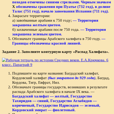
походов отмечены синими стрелками. Черным значком
Х
обозначены сражения при Пуатье (732 год), в долине
Талас (751 год), начало завоевания Испании (711 год).
Закрасьте территории:
а) завоёванные арабами к 750 году;
— Территория
закрашена желтым цветом.
б) захваченные арабами после 750 года.
— Территория
закрашена зеленым цветом.
Обозначьте границы Арабского халифата в 750 году.
—
Границы обозначены красной линией.
Задание 2. Заполните контурную карту «Распад Халифата».
Подпишите на карте названия: Багдадский халифат,
Кордовский халифат
(был эмиратом до 929 года)
, Багдад,
Кордова, Тигр, Евфрат, Нил.
Обозначьте границы государств, возникших в результате
распада Арабского халифата в начале IX века. —
Багдадский халифат — желтый, Государство
Тахиридов — синий, Государство Аглабидов —
коричневый, Государство Идрисидов — зеленый,
Кордовский эмират — фиолетовый.