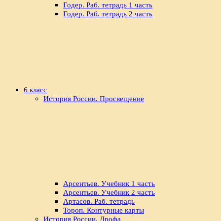
Годер. Раб. тетрадь 1 часть
Годер. Раб. тетрадь 2 часть
6 класс
История России. Просвещение
Арсентьев. Учебник 1 часть
Арсентьев. Учебник 2 часть
Артасов. Раб. тетрадь
Тороп. Контурные карты
История России. Дрофа