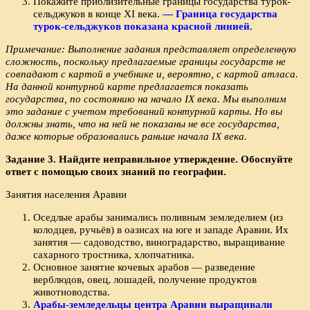
Покажите приблизительные границы государства турок-
сельджуков в конце XI века.
— Граница государства
турок-сельджуков показана красной линией.
Примечание: Выполнение задания представляет определенную
сложность, поскольку предлагаемые границы государств не
совпадают с картой в учебнике и, вероятно, с картой атласа.
На данной контурной карте предлагается показать
государства, по состоянию на начало IX века. Мы выполним
это задание с учетом требований контурной карты. Но вы
должны знать, что на ней не показаны не все государства,
даже которые образовались раньше начала IX века.
Задание 3. Найдите неправильное утверждение. Обоснуйте
ответ с помощью своих знаний по географии.
Занятия населения Аравии
Оседлые арабы занимались поливным земледелием (из
колодцев, ручьёв) в оазисах на юге и западе Аравии. Их
занятия — садоводство, виноградарство, выращивание
сахарного тростника, хлопчатника.
Основное занятие кочевых арабов — разведение
верблюдов, овец, лошадей, получение продуктов
животноводства.
Арабы-земледельцы центра Аравии выращивали