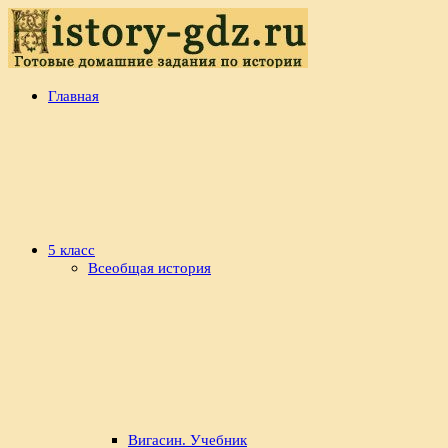
Перейти
к
содержимому
history-
Готовые
Главная
gdz.ru
домашние
задания
по
истории
5 класс
Всеобщая история
Вигасин. Учебник