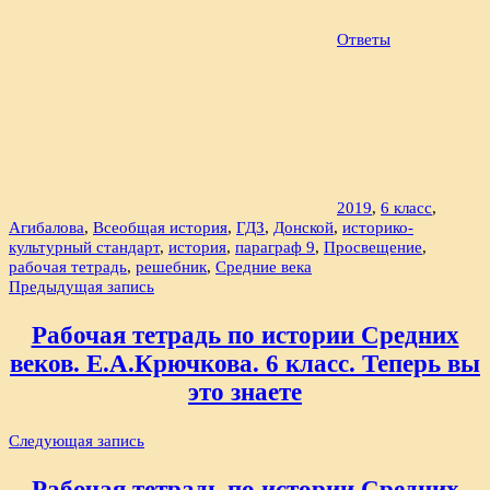
Ответы
2019
,
6 класс
,
Агибалова
,
Всеобщая история
,
ГДЗ
,
Донской
,
историко-
культурный стандарт
,
история
,
параграф 9
,
Просвещение
,
рабочая тетрадь
,
решебник
,
Средние века
Навигация
Предыдущая запись
по
Рабочая тетрадь по истории Средних
записям
веков. Е.А.Крючкова. 6 класс. Теперь вы
это знаете
Следующая запись
Рабочая тетрадь по истории Средних