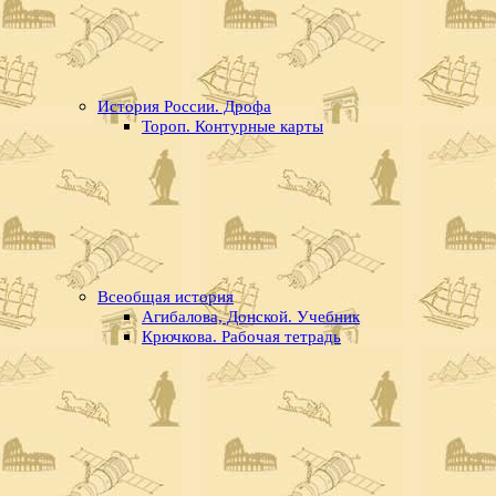
История России. Дрофа
Тороп. Контурные карты
Всеобщая история
Агибалова, Донской. Учебник
Крючкова. Рабочая тетрадь