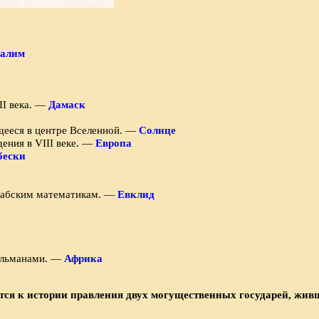
салим
II века. —
Дамаск
ящееся в центре Вселенной. —
Солнце
дения в VIII веке. —
Европа
бески
арабским математикам. —
Евклид
сульманами. —
Африка
тся к истории правления двух могущественных государей, живш