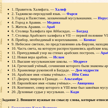
1. Правитель Халифата. —
Халиф
2. Таджикско-персидский язык. —
Фарси
3. Город в Палестине, захваченный мусульманами. —
Иеру
4. Город в Аравии. —
Медина
5. Житель Аравии. —
Араб
6. Столица Халифата при Аббасидах. —
Багдад
7. Столица Арабского халифата в VII — первой половине VI
8. Прибор, необходимый в мореплавании. —
Компас
9. Небесное светило, по представлению аль-Бируни, наход
10. Часть света, на которую распространились арабские вла
11. Причудливый узор на стенах арабских построек. —
Ара
12. Новая вера арабов. —
Ислам
13. Высшие мусульманские школы. —
Медресе
14. Греческий учёный, сочинения которого были знакомы 
15. Хранилище рукописей в Багдаде. —
Дом
мудрости
16. Арабское имя «главы учёных». —
Ибн
Сина
17. Дворец эмиров в Гранаде. —
Альгамбра
18. Европейское имя «главы учёных». —
Авиценна
19. Континент, север которого в VIII веке был завоёван му
20. Духовные судьи у мусульман. —
Кади
Задание 2. Впишите нужные по смыслу слова, которые относя
Государство Карла Великого