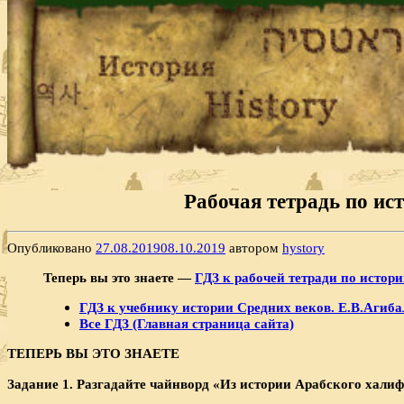
Рабочая тетрадь по ист
Опубликовано
27.08.2019
08.10.2019
автором
hystory
Теперь вы это знаете —
ГДЗ к рабочей тетради по истори
ГДЗ к учебнику истории Средних веков. Е.В.Агибал
Все ГДЗ (Главная страница сайта)
ТЕПЕРЬ ВЫ ЭТО ЗНАЕТЕ
Задание 1. Разгадайте чайнворд «Из истории Арабского хали