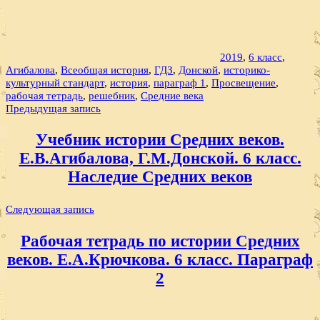
2019
,
6 класс
,
Агибалова
,
Всеобщая история
,
ГДЗ
,
Донской
,
историко-
культурный стандарт
,
история
,
параграф 1
,
Просвещение
,
рабочая тетрадь
,
решебник
,
Средние века
Навигация
Предыдущая запись
по
Учебник истории Средних веков.
записям
Е.В.Агибалова, Г.М.Донской. 6 класс.
Наследие Средних веков
Следующая запись
Рабочая тетрадь по истории Средних
веков. Е.А.Крючкова. 6 класс. Параграф
2