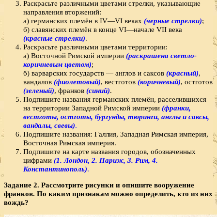
Раскрасьте различными цветами стрелки, указывающие
направления вторжений:
а) германских племён в IV—VI веках
(черные стрелки)
;
б) славянских племён в конце VI—начале VII века
(красные стрелки)
.
Раскрасьте различными цветами территории:
а) Восточной Римской империи
(раскрашена светло-
коричневым цветом)
;
б) варварских государств — англов и саксов
(красный)
,
вандалов
(фиолетовый)
, вестготов
(коричневый)
, остготов
(зеленый)
, франков
(синий)
.
Подпишите названия германских племён, расселившихся
на территории Западной Римской империи
(франки,
вестготы, остготы, бургунды, тюринги, англы и саксы,
вандалы, свевы)
.
Подпишите названия: Галлия, Западная Римская империя,
Восточная Римская империя.
Подпишите на карте названия городов, обозначенных
цифрами
(1. Лондон, 2. Париж, 3. Рим, 4.
Константинополь)
.
Задание 2. Рассмотрите рисунки и опишите вооружение
франков. По каким признакам можно определить, кто из них
вождь?