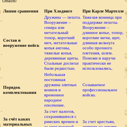
Ответ:
Линии сравнения
При Хлодвиге
При Карле Мартелле
Дружина — пехота.
Тяжелая конница при
Вооружение –
поддержке пехоты.
секира или
Вооружение –
метательный
длинное копье, топор,
топор, короткий
короткие мечи, щит,
Состав и
меч, метательные
длинная кольчуга
вооружение войск
копья ангоны,
особо прочного
тяжелые копья,
плетения, шлем.
деревянные щиты.
Поножи и наручи
Стальные доспехи
практически не
были редкостью.
использовались.
Небольшая
постоянная
дружина элитных
Созываемое
Порядок
воинов и
профессиональное
комплектования
временное
войско.
народное
ополчение.
За счет налогов,
сохранившихся с
За счёт каких
римских времен и
За счет крестьян,
материальных
за счет военной
живших на землях