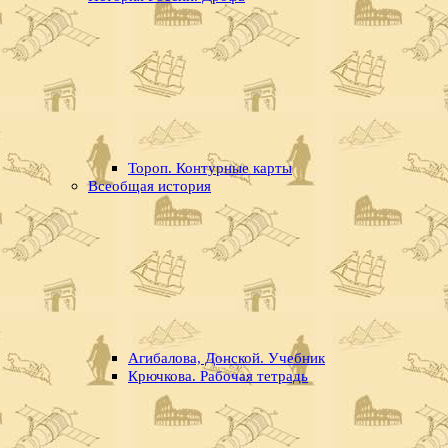
Тороп. Контурные карты
Всеобщая история
Агибалова, Донской. Учебник
Крючкова. Рабочая тетрадь