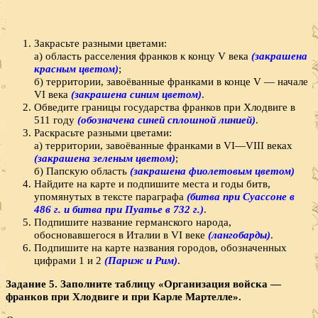
Закрасьте разными цветами:
а) область расселения франков к концу V века
(закрашена
красным цветом)
;
б) территории, завоёванные франками в конце V — начале
VI века
(закрашена синим цветом)
.
Обведите границы государства франков при Хлодвиге в
511 году
(обозначена синей сплошной линией)
.
Раскрасьте разными цветами:
а) территории, завоёванные франками в VI—VIII веках
(закрашена зеленым цветом)
;
б) Папскую область
(закрашена фиолетовым цветом)
Найдите на карте и подпишите места и годы битв,
упомянутых в тексте параграфа
(битва при Суассоне в
486 г. и битва при Пуатье в 732 г.)
.
Подпишите название германского народа,
обосновавшегося в Италии в VI веке
(лангобарды)
.
Подпишите на карте названия городов, обозначенных
цифрами 1 и 2
(Париж и Рим)
.
Задание 5. Заполните таблицу «Организация войска —
франков при Хлодвиге и при Карле Мартелле».