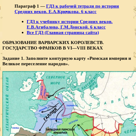
Параграф 1 —
ГДЗ к рабочей тетради по истории
Средних веков. Е.А.Крючкова. 6 класс
ГДЗ к учебнику истории Средних веков.
Е.В.Агибалова, Г.М.Донской. 6 класс
Все ГДЗ (Главная страница сайта)
ОБРАЗОВАНИЕ ВАРВАРСКИХ КОРОЛЕВСТВ.
ГОСУДАРСТВО ФРАНКОВ В VI—VIII ВЕКАХ
Задание 1. Заполните контурную карту «Римская империя и
Великое переселение народов».