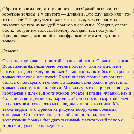
Обратите внимание, что у одного из изображённых воинов
короткие волосы, а у другого — длинные. Это случайно или что-
то означает? В документе рассказывается, как, вероломно
захватив одного из вождей франков и его сына, Хлодвиг, связав
обоих, остриг им волосы. Почему Хлодвиг так поступил?
Предположите, кто по обычаям франков мог иметь длинные
волосы.
Ответ:
Слева на картинке — простой франкский воин. Справа — вождь.
Вооружение франков было очень простым, они не имели ни
нательных доспехов, ни поножей, так что их ноги были закрыты
только полотном или кожей. Большинство франкских воинов
бились с непокрытой головой, а шлемы были редки и доступны
только вождям, как и доспехи. Мы видим, что на рисунке вождь
изображен в шлеме, в кольчужной рубахе и плаще. Франки, как и
большинство германских народов обычно носили короткие мечи
на наплечном поясе, что мы и видим у простого воина. Мы
также видим, что франки на рисунке вооружены боевыми
топорами. Стоит отметить, что обычно в стандартном
вооружении франка был двухлезвиевый метательный топор с
короткой рукоятью на веревке.