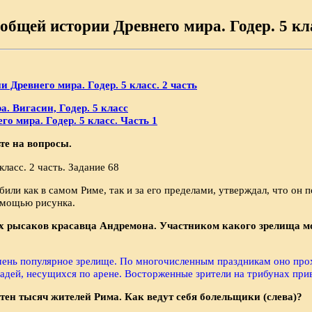
общей истории Древнего мира. Годер. 5 кла
 Древнего мира. Годер. 5 класс. 2 часть
. Вигасин, Годер. 5 класс
о мира. Годер. 5 класс. Часть 1
ьте на вопросы.
и как в самом Риме, так и за его преде­лами, утверждал, что он п
помощью рисунка.
ых рысаков красавца Андремона. Участником како­го зрелища мо
чень популярное зрелище. По многочисленным праздникам оно прох
дей, несущихся по арене. Восторженные зрители на трибунах прив
тен тысяч жителей Рима. Как ведут себя бо­лельщики (слева)?