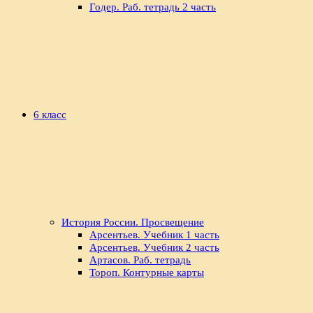
Годер. Раб. тетрадь 2 часть
6 класс
История России. Просвещение
Арсентьев. Учебник 1 часть
Арсентьев. Учебник 2 часть
Артасов. Раб. тетрадь
Тороп. Контурные карты