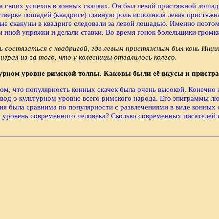
своих успехов в конных скачках. Он был левой пристяжной лошадь
тверке лошадей (квадриге) главную роль исполняла левая пристяжн
ые скакуны в квадриге следовали за левой лошадью. Именно поэто
ли иной упряжки и делали ставки. Во время гонок болельщики гро
сь состязаться с квадригой, где левым пристяжным был конь Ин
грал из-за того, что у колесницы отвалилось колесо.
ьтурном уровне римской толпы. Каковы были её вкусы и пристр
ом, что популярность конных скачек была очень высокой. Конечно 
ывод о культурном уровне всего римского народа. Его эпиграммы люб
зия была сравнима по популярности с развлечениями в виде конных
й уровень современного человека? Сколько современных писателей и