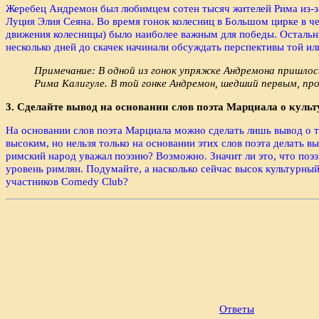
Жеребец Андремон был любимцем сотен тысяч жителей Рима из-за 
Луция Элия Сеяна. Во время гонок колесниц в Большом цирке в че
движения колесницы) было наиболее важным для победы. Остальн
несколько дней до скачек начинали обсуждать перспективы той и
Примечание: В одной из гонок упряжке Андремона пришло
Рима Калигуле. В той гонке Андремон, шедший первым, прои
3. Сделайте вывод на основании слов поэта Марциа­ла о кул
На основании слов поэта Марциала можно сделать лишь вывод о т
высоким, но нельзя только на основании этих слов поэта делать в
римский народ уважал поэзию? Возможно. Значит ли это, что поэ
уровень римлян. Подумайте, а насколько сейчас высок культурны
участников Comedy Club?
Ответы