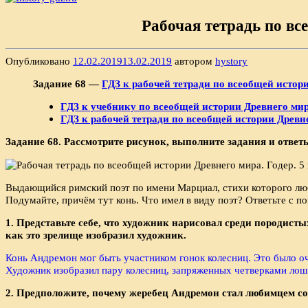
Рабочая тетрадь по все
Опубликовано
12.02.2019
13.02.2019
автором
hystory
Задание 68 —
ГДЗ к рабочей тетради по всеобщей истории
ГДЗ к учебнику по всеобщей истории Древнего мира
ГДЗ к рабочей тетради по всеобщей истории Древнег
Задание 68. Рассмотрите рисунок, выполните зада­ния и ответ
Выдающийся римский поэт по имени Марциал, стихи которого любил
Подумайте, причём тут конь. Что имел в виду поэт? Ответьте с 
1. Представьте себе, что художник нарисовал среди по­родист
как это зрелище изобразил художник.
Конь Андремон мог быть участником гонок колесниц. Это было о
Художник изобразил пару колесниц, запряженных четверками лоша
2. Предположите, почему жеребец Андремон стал лю­бимцем со