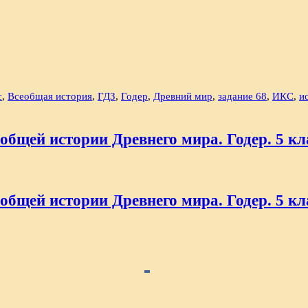
с
,
Всеобщая история
,
ГДЗ
,
Годер
,
Древний мир
,
задание 68
,
ИКС
,
и
общей истории Древнего мира. Годер. 5 кла
общей истории Древнего мира. Годер. 5 кла