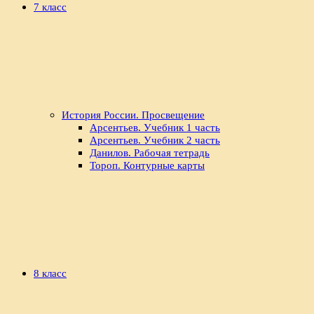
7 класс
История России. Просвещение
Арсентьев. Учебник 1 часть
Арсентьев. Учебник 2 часть
Данилов. Рабочая тетрадь
Тороп. Контурные карты
8 класс