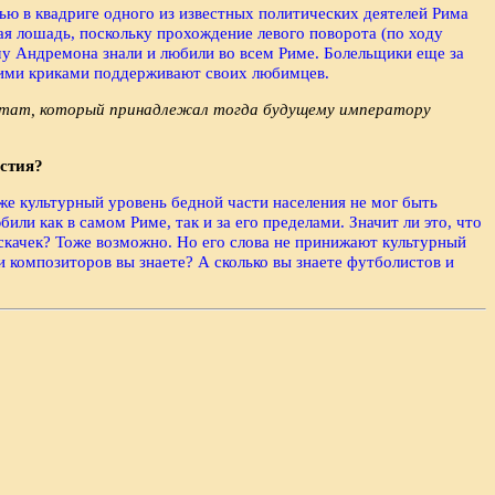
ю в квадриге одного из известных политических деятелей Рима
ая лошадь, поскольку прохождение левого поворота (по ходу
му Андремона знали и любили во всем Риме. Болельщики еще за
мкими криками поддерживают своих любимцев.
цитат, который принадлежал тогда будущему императору
астия?
же культурный уровень бедной части населения не мог быть
или как в самом Риме, так и за его пределами. Значит ли это, что
 скачек? Тоже возможно. Но его слова не принижают культурный
 композиторов вы знаете? А сколько вы знаете футболистов и