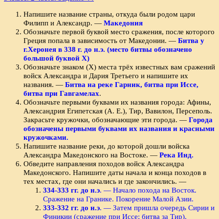
Напишите название страны, откуда были родом цари
Филипп и Александр. —
Македония
Обозначьте первой буквой место сражения, после ко­торого
Греция попала в зависимость от Македонии. —
Битва у
г.Херонея в 338 г. до н.э. (место битвы обозначено
большой буквой Х)
Обозначьте знаком (X) места трёх известных вам сражений
войск Александра и Дария Третьего и напиши­те их
названия. —
Битва на реке Гарник, битва при Иссе,
битва при Гавгамелах
.
Обозначьте первыми буквами их названия города: Афины,
Александрия Египетская (А. Е.), Тир, Вавилон, Персеполь.
Закрасьте кружочки, обозначающие эти города. —
Города
обозначены первыми буквами их названия и красными
кружочками.
Напишите название реки, до которой дошли войска
Александра Македонского на Востоке. —
Река Инд.
Обведите направления походов войск Александра
Македонского. Напишите даты начала и конца походов в
тех местах, где они начались и где закончились. —
334-333 гг. до н.э
. — Начало похода на Восток.
Сражение на Гранике. Покорение Малой Азии.
333-332 гг. до н.э
. — Затем пришла очередь Сирии и
Финикии (сражение при Иссе; битва за Тир).