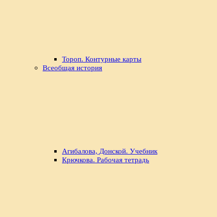
Тороп. Контурные карты
Всеобщая история
Агибалова, Донской. Учебник
Крючкова. Рабочая тетрадь