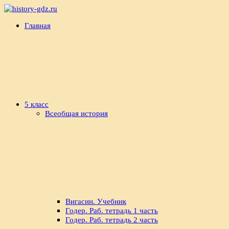
Перейти
к
history-
Готовые
Главная
содержимому
gdz.ru
домашние
задания
по
истории
5 класс
Всеобщая история
Вигасин. Учебник
Годер. Раб. тетрадь 1 часть
Годер. Раб. тетрадь 2 часть