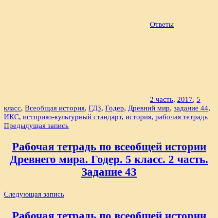
Ответы
2 часть
,
2017
,
5
класс
,
Всеобщая история
,
ГДЗ
,
Годер
,
Древний мир
,
задание 44
,
ИКС
,
историко-культурный стандарт
,
история
,
рабочая тетрадь
Навигация
Предыдущая запись
по
Рабочая тетрадь по всеобщей истории
записям
Древнего мира. Годер. 5 класс. 2 часть.
Задание 43
Следующая запись
Рабочая тетрадь по всеобщей истории