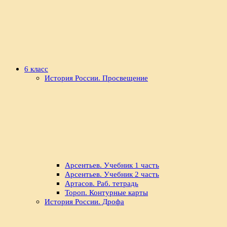
6 класс
История России. Просвещение
Арсентьев. Учебник 1 часть
Арсентьев. Учебник 2 часть
Артасов. Раб. тетрадь
Тороп. Контурные карты
История России. Дрофа