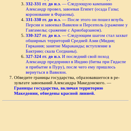
332-331 гг. до н.э.
— Следующую кампанию
Александр провел, завоевав Египет (осада Газы;
коронование в Фараоны).
331-330 гг. до н.э.
— После этого он пошел вглубь
Персии и завоевал Вавилон и Персеполь (сражение у
Гавгамелы; сражение с Ариобарзаном).
330-327 гг. до н.э.
— Следующим шагом стал захват
обширных территорий Средней Азии (Мидия;
Гиркания; занятие Мараканды; вступление в
Бактрию; скала Согдианы).
327-324 гг. до н.э.
И последний свой поход
Александр предпринял в Индию (битва при Гидаспе
и прибытие в Пуру), после чего ему пришлось
вернуться в Вавилон.
Обведите границы государства, образовавшегося в ре­
зультате завоеваний Александра Македонского. —
Границы государства, включая территорию
Македонии, обведены красной линией.