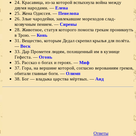
24. Красавица, из-за которой вспыхнула война между
двумя народами. —
Елена
25. Жена Одиссея. —
Пенелопа
26. Злые чародейки, завлекавшие мореходов слад­
козвучным пением. —
Сирены
28. Животное, статуя которого помогла грекам проникнуть
в Трою. —
Конь
31. Вещество, которым Дедал скрепил крылья для полёта.
—
Воск
33. Дар Прометея людям, похи­щенный им в кузнице
Гефеста. —
Огонь
35. Рассказ о богах и героях. —
Миф
37. Гора, на вершине которой, согласно верованиям греков,
обитали главные боги. —
Олимп
38. Бог — владыка царства мёртвых. —
Аид
Ответы