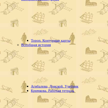
Тороп. Контурные карты
Всеобщая история
Агибалова, Донской. Учебник
Крючкова. Рабочая тетрадь