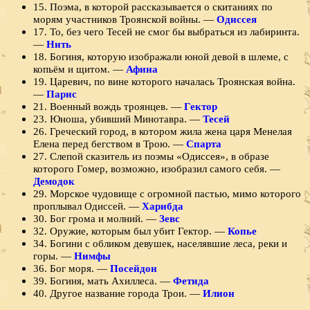
15. Поэма, в которой расска­зывается о скитаниях по
морям участников Троянской вой­ны. —
Одиссея
17. То, без чего Тесей не смог бы выбраться из ла­биринта.
—
Нить
18. Богиня, которую изображали юной девой в шлеме, с
копьём и щитом. —
Афина
19. Царевич, по вине которого началась Троянская война.
—
Парис
21. Военный вождь троянцев. —
Гектор
23. Юноша, убивший Минотавра. —
Тесей
26. Греческий город, в котором жила жена царя Менелая
Елена перед бегством в Трою. —
Спарта
27. Слепой сказитель из поэмы «Одиссея», в об­разе
которого Гомер, возможно, изобразил самого себя. —
Демодок
29. Морское чудовище с огромной пастью, мимо которого
проплывал Одиссей. —
Харибда
30. Бог грома и молний. —
Зевс
32. Оружие, которым был убит Гектор. —
Копье
34. Богини с обликом девушек, населявшие леса, реки и
горы. —
Нимфы
36. Бог моря. —
Посейдон
39. Богиня, мать Ахиллеса. —
Фетида
40. Другое название города Трои. —
Илион