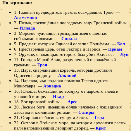
По вертикали:
1. Главный предводитель греков, осаждав­ших Трою. —
Агамемнон
2. Поэма, посвящённая последнему году Троян­ской войны.
—
Илиада
3. Морское чудовище, громадная змея с шестью
собачьими головами. —
Сцилла
5. Предмет, которым Одиссей ослепил Полифема. —
Кол
6. Престарелый царь, отец Гектора и Париса. —
Приам
7. Оружие, с помощью которого был убит Ахиллес. —
Лук
11. Го­род в Малой Азии, разрушенный и сожжённый
греками. —
Троя
13. Царь, снарядивший корабль, который доставил
Одиссея на родину. —
Алкиной
14. Царевна, чьи подарки помогли Тесею одолеть
Минотавра. —
Ариадна
16. Юноша, бежавший по воздуху от царского гнева и
упавший в море. —
Икар
18. Бог кровавой войны. —
Арес
20. Лес­ные боги, имевшие облик человека с лошадиным
хвостом и козлиными рогами. —
Сатиры
21. Старшая из богинь, супруга Зевса. —
Гера
22. Остров в Эгейском море, на котором археологи раско­
пали напоминающий лабиринт дворец. —
Крит