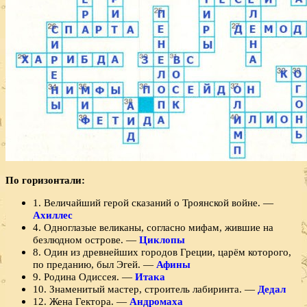
По горизонтали:
1. Величайший герой сказаний о Тро­янской войне. —
Ахиллес
4. Одноглазые великаны, согласно мифам, жившие на
безлюдном острове. —
Циклопы
8. Один из древнейших городов Греции, царём которого,
по преданию, был Эгей. —
Афины
9. Родина Одиссея. —
Итака
10. Знаменитый мастер, строитель ла­биринта. —
Дедал
12. Жена Гектора. —
Андромаха