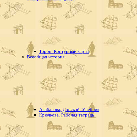
Тороп. Контурные карты
Всеобщая история
Агибалова, Донской. Учебник
Крючкова. Рабочая тетрадь