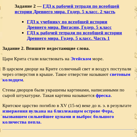
Задание 2 —
ГДЗ к рабочей тетради по всеобщей
истории Древнего мира. Годер. 5 класс. 2 часть
ГДЗ к учебнику по всеобщей истории
Древнего мира. Вигасин, Годер. 5 класс
ГДЗ к рабочей тетради по всеобщей истории
Древнего мира. Годер. 5 класс. Часть 1
Задание 2. Впишите недостающие слова.
Цари Крита стали властвовать на
Эгейском
море.
В царском дворце на Крите солнечный свет и воздух поступали
через отверстия в крыше. Такое отверстие называют
световым
колодцем
.
Стены дворцов были украшены картинами, написан­ными по
сырой штукатурке. Такая картина называется
фреска
.
Критское царство погибло в XV (15-м) веке до н. э. в результате
извержения вулкана на близлежащем острове Фера,
вызвавшем сильнейшее цунами и выброс большого
количества пепла.