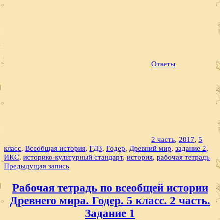
Ответы
2 часть
,
2017
,
5
класс
,
Всеобщая история
,
ГДЗ
,
Годер
,
Древний мир
,
задание 2
,
ИКС
,
историко-культурный стандарт
,
история
,
рабочая тетрадь
Навигация
Предыдущая запись
по
Рабочая тетрадь по всеобщей истории
записям
Древнего мира. Годер. 5 класс. 2 часть.
Задание 1