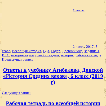
Ответы
2 часть
,
2017
,
5
класс
,
Всеобщая история
,
ГДЗ
,
Годер
,
Древний мир
,
задание 1
,
ИКС
,
историко-культурный стандарт
,
история
,
рабочая тетрадь
Навигация
Предыдущая запись
по
Ответы к учебнику Агибалова, Донской
записям
«История Средних веков», 6 класс (2019
г)
Следующая запись
Рабочая тетрадь по всеобщей истории