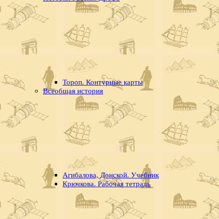
Тороп. Контурные карты
Всеобщая история
Агибалова, Донской. Учебник
Крючкова. Рабочая тетрадь