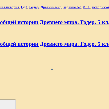
щая история
,
ГДЗ
,
Годер
,
Древний мир
,
задание 62
,
ИКС
,
историко-
общей истории Древнего мира. Годер. 5 кла
общей истории Древнего мира. Годер. 5 кла