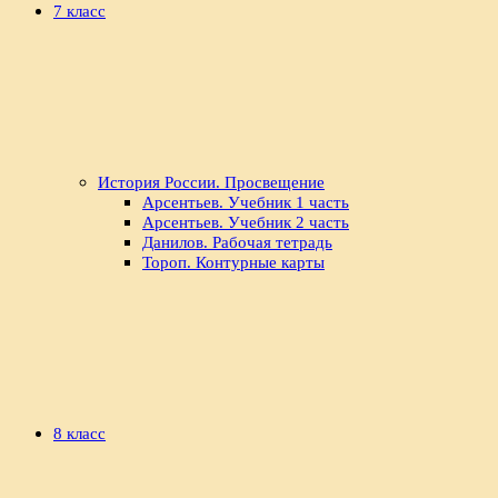
7 класс
История России. Просвещение
Арсентьев. Учебник 1 часть
Арсентьев. Учебник 2 часть
Данилов. Рабочая тетрадь
Тороп. Контурные карты
8 класс