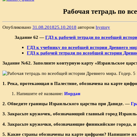
Рабочая тетрадь по все
Опубликовано
31.08.2018
25.10.2018
автором
hystory
Задание 62 —
ГДЗ к рабочей тетради по всеобщей истори
ГДЗ к учебнику по всеобщей истории Древнего мира
ГДЗ к рабочей тетради по всеобщей истории Древнег
Задание №62. Заполните контурную карту «Израиль­ское царс
1. Река, протекающая в Палестине, обозначена на кар­те цифр
1. Напишите её название:
Иордан
2. Обведите границы Израильского царства при Давиде. —
Гр
3. Закрасьте кружочек, обозначающий главный город Израильск
4. Закрасьте кружочки, обозначающие финикийские города, 
5. Какие страны обозначены на карте цифрами? Напи­шите их