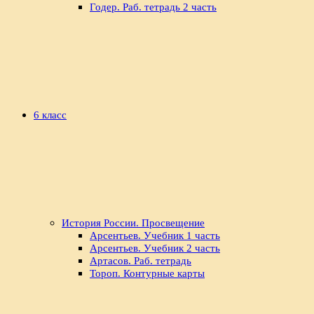
Годер. Раб. тетрадь 2 часть
6 класс
История России. Просвещение
Арсентьев. Учебник 1 часть
Арсентьев. Учебник 2 часть
Артасов. Раб. тетрадь
Тороп. Контурные карты