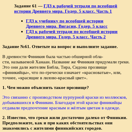
Задание 61 —
ГДЗ к рабочей тетради по всеобщей
истории Древнего мира. Годер. 5 класс. Часть 1
ГДЗ к учебнику по всеобщей истории
Древнего мира. Вигасин, Годер. 5 класс
ГДЗ к рабочей тетради по всеобщей истории
Древнего мира. Годер. 5 класс. Часть 2
Задание №61. Ответьте на вопрос и выполните задание.
В древности Финикия была частью обширной обла­
сти, называемой Ханаан. Название же Финикия при­думали греки.
Это они дали жителям Библа, Тира, Сидона прозвище
«финикийцы», что по-гречески означает «красноватые», или,
точнее, «красящие в лилово-крас­ный цвет».
1. Чем можно объяснить такое прозвище?
Это связанно с производством пурпурной краски из моллюсков,
добывавшихся в Финикии. Благодаря этой краске финикийцы
отдавали предпочтение красным и жёлтым цветам в одежде.
2. Известно, что греки жили достаточно далеко от Фи­никии.
Предположите, как и при каких обстоятельствах они
знакомились с жителями финикийских городов.