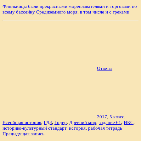
Финикийцы были прекрасными мореплавателями и торговали по
всему бассейну Средиземного моря, в том числе и с греками.
Ответы
2017
,
5 класс
,
Всеобщая история
,
ГДЗ
,
Годер
,
Древний мир
,
задание 61
,
ИКС
,
историко-культурный стандарт
,
история
,
рабочая тетрадь
Навигация
Предыдущая запись