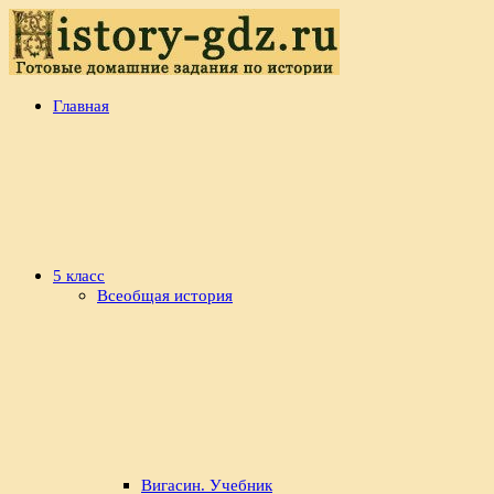
Перейти
к
содержимому
history-
Готовые
Главная
gdz.ru
домашние
задания
по
истории
5 класс
Всеобщая история
Вигасин. Учебник