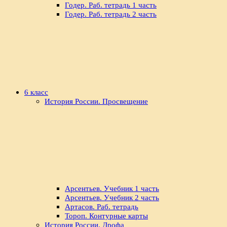
Годер. Раб. тетрадь 1 часть
Годер. Раб. тетрадь 2 часть
6 класс
История России. Просвещение
Арсентьев. Учебник 1 часть
Арсентьев. Учебник 2 часть
Артасов. Раб. тетрадь
Тороп. Контурные карты
История России. Дрофа