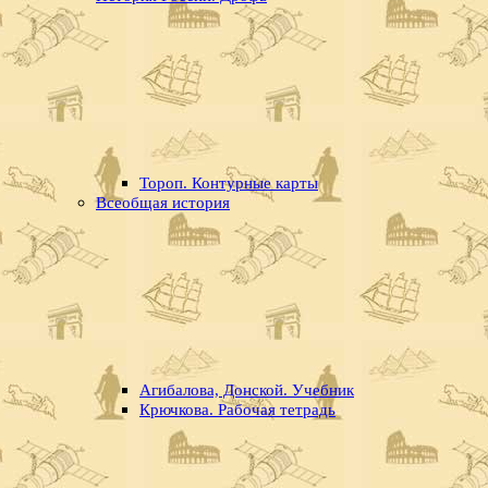
Тороп. Контурные карты
Всеобщая история
Агибалова, Донской. Учебник
Крючкова. Рабочая тетрадь