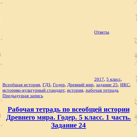
Ответы
2017
,
5 класс
,
Всеобщая история
,
ГДЗ
,
Годер
,
Древний мир
,
задание 25
,
ИКС
,
историко-культурный стандарт
,
история
,
рабочая тетрадь
Навигация
Предыдущая запись
по
Рабочая тетрадь по всеобщей истории
записям
Древнего мира. Годер. 5 класс. 1 часть.
Задание 24