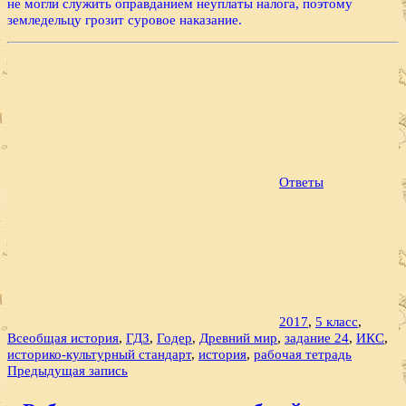
не могли служить оправданием неуплаты налога, поэтому
земледельцу грозит суровое наказание.
Ответы
2017
,
5 класс
,
Всеобщая история
,
ГДЗ
,
Годер
,
Древний мир
,
задание 24
,
ИКС
,
историко-культурный стандарт
,
история
,
рабочая тетрадь
Навигация
Предыдущая запись
по