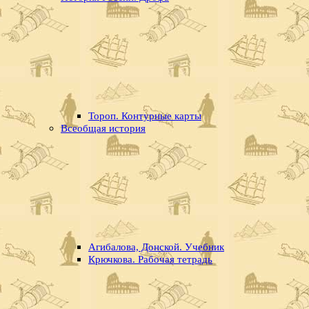
Тороп. Контурные карты
Всеобщая история
Агибалова, Донской. Учебник
Крючкова. Рабочая тетрадь