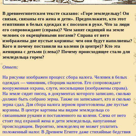
В древнеегипетском тексте сказано: «Горе земледельцу! Он
связан, связаны его жена и дети». Предположите, кто этот
египтянин в белых одеждах и с посохом в руке. Что за люди
его сопровождают (справа)? Чем занят сидящий на земле
человек со окрещёнными ногами? Справа от него
изображены две пустые корзи­ны: чем они будут наполнены?
Кого и почему поставили на колени (в центре)? Кто эта
женщина с детьми (слева)? Почему происходящее стало для
земледельца горем?
Ответ:
На рисунке изображен процесс сбора налога. Человек в белых
одеждах — чиновник, сборщик налогов. Его сопровождает
вооруженная охрана, слуги, носильщики (изображены справа).
На земле сидит писец, в документах которого записано, сколько
должно быть собрано зерна. Также он записывает, кто и сколько
зерна сдал. Для сбора налога зерном приготовлены две пустые
корзины. В центре картины мы видим земледельца со
связанными руками и поставленного на колени. Слева от него
стоят под охраной жена и дети земледельца, напуганные
происходящим. Вероятно, земледелец не может уплатить
положенный налог. В Древнем Египте даже стихийные бедствия