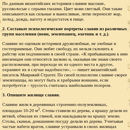
По данным византийских историков славяне высокие,
русоволосые с серыми глазами. Цвет кожи светлый. Они также
описываются как сильные и выносливые, легко переносят жар,
холод, дождь, наготу и недостаток в пище.
2. Составьте психологические портреты славян из различных
групп населения (воин, землепашец, охотник и т. д.).
Славяне по оценкам историков дружелюбные, не злобные и
гостеприимные. Они любят свободу, их нельзя склонить к
рабству или подчинению в своей стране. «К прибывающим к ним
иноземцам они относятся ласково и, оказывая им знаки своего
расположения, при переходе их из одного места в другое,
охраняют их в случае надобности», — пишет византийский
писатель Маврикий Стратег. По своей психологии славяне скорее
землепашцы, но могут быть и храбрыми воинами, если
потребуется – трусость считалась наибольшим позором.
3. Опишите жилище славян.
Славяне жили в деревянных строениях-полуземлянках,
2
площадью 10-20 м
. Стены ставили из дерева, а крышу делали из
ветвей, обмазав их глиной, или накладывали на крышу землю.
Столы, скамьи, домашнюю посуду делали из дерева. Учитывая
частые набеги врагов, славяне устраивали в своих жилищах