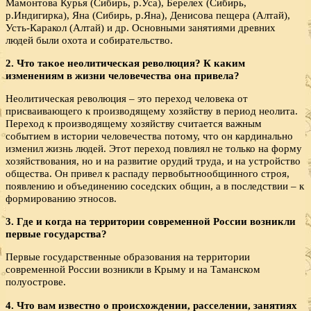
Мамонтова Курья (Сибирь, р.Уса), Берелех (Сибирь,
р.Индигирка), Яна (Сибирь, р.Яна), Денисова пещера (Алтай),
Усть-Каракол (Алтай) и др. Основными занятиями древних
людей были охота и собирательство.
2. Что такое неолитическая революция? К каким
изменениям в жизни человечества она привела?
Неолитическая революция – это переход человека от
присваивающего к производящему хозяйству в период неолита.
Переход к производящему хозяйству считается важным
событием в истории человечества потому, что он кардинально
изменил жизнь людей. Этот переход повлиял не только на форму
хозяйствования, но и на развитие орудий труда, и на устройство
общества. Он привел к распаду первобытнообщинного строя,
появлению и объединению соседских общин, а в последствии – к
формированию этносов.
3. Где и когда на территории современной России возникли
первые государства?
Первые государственные образования на территории
современной России возникли в Крыму и на Таманском
полуострове.
4. Что вам известно о происхождении, расселении, занятиях