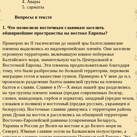
Авары
сарматы
Вопросы в тексте
1. Что позволило восточным славянам заселить
обширнейшие пространства на востоке Европы?
Примерно во II тысячелетии до нашей эры балтославянские
племена выделились из индоевропейских племён. Они заселили
огромную территорию, включавшую южное побережье
Балтийского моря, значительную часть Центральной и
Восточной Европы. Эти племена предположительно благодаря
тому, что были разбросаны по большой территории, пережили
миграцию готов и нашествие гуннов. Примерно в V веке до н.э.
произошло разделение балтославянской группы на племена
балтов и славян. Славяне в IV—X веках нашей эры разделились
на три группы племен: южная (предки современных болгар,
словен, македонцев, сербов и хорватов), западный (предки чехов,
словаков и поляков) и восточный (предки русских, украинцев и
белорусов). Восточные славяне двинулись с территории района
реки Дуная на восток и расселились на обширной территории
Восточно-Европейской равнины (современная Беларусь,
Украина и Россия до Волги на востоке и до Белого моря на
Севере). Южные славяне осели на Балканском полуострове, а
западные славяне заняли территории Центральной Европы. Эта