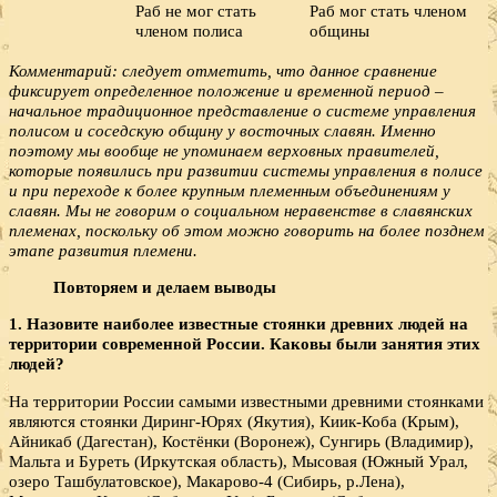
Раб не мог стать
Раб мог стать членом
членом полиса
общины
Комментарий: следует отметить, что данное сравнение
фиксирует определенное положение и временной период –
начальное традиционное представление о системе управления
полисом и соседскую общину у восточных славян. Именно
поэтому мы вообще не упоминаем верховных правителей,
которые появились при развитии системы управления в полисе
и при переходе к более крупным племенным объединениям у
славян. Мы не говорим о социальном неравенстве в славянских
племенах, поскольку об этом можно говорить на более позднем
этапе развития племени.
Повторяем и делаем выводы
1. Назовите наиболее известные стоянки древних людей на
территории современной России. Каковы были занятия этих
людей?
На территории России самыми известными древними стоянками
являются стоянки Диринг-Юрях (Якутия), Киик-Коба (Крым),
Айникаб (Дагестан), Костёнки (Воронеж), Сунгирь (Владимир),
Мальта и Буреть (Иркутская область), Мысовая (Южный Урал,
озеро Ташбулатовское), Макарово-4 (Сибирь, р.Лена),