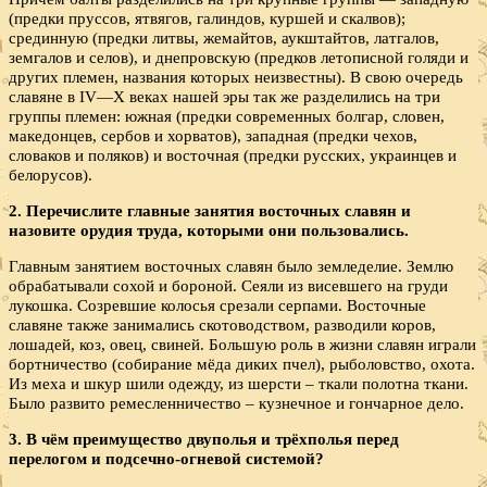
(предки пруссов, ятвягов, галиндов, куршей и скалвов);
срединную (предки литвы, жемайтов, аукштайтов, латгалов,
земгалов и селов), и днепровскую (предков летописной голяди и
других племен, названия которых неизвестны). В свою очередь
славяне в IV—X веках нашей эры так же разделились на три
группы племен: южная (предки современных болгар, словен,
македонцев, сербов и хорватов), западная (предки чехов,
словаков и поляков) и восточная (предки русских, украинцев и
белорусов).
2. Перечислите главные занятия восточных славян и
назовите орудия труда, которыми они пользовались.
Главным занятием восточных славян было земледелие. Землю
обрабатывали сохой и бороной. Сеяли из висевшего на груди
лукошка. Созревшие колосья срезали серпами. Восточные
славяне также занимались скотоводством, разводили коров,
лошадей, коз, овец, свиней. Большую роль в жизни славян играли
бортничество (собирание мёда диких пчел), рыболовство, охота.
Из меха и шкур шили одежду, из шерсти – ткали полотна ткани.
Было развито ремесленничество – кузнечное и гончарное дело.
3. В чём преимущество двуполья и трёхполья перед
перелогом и подсечно-огневой системой?