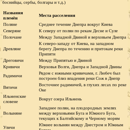
боснийцы, сербы, болгары и т.д.)
Названия
Места расселения
племён
Поляне
Среднее течение Днепра вокруг Киева
Северяне
К северу от полян по рекам Десне и Суле
Полочане
Между Западной Двиной и верховьем Днепра
К северо-западу от Киева, на западном
Древляне
берегу Днепра по течению и притокам реки
Припяти
Дреговичи
Между Припятью и Двиной
Кривичи
Верховья Волги, Днепра и Западной Двины
Рядом с южными кривичами, г. Любеч был
Радимичи
построен близ впадения реки Сож в Днепр
Восточнее радимичей, в глухих лесах по реке
Вятичи
Оке
Ильменские
Вокруг озера Ильмень
словене
Западнее полян, на плодородных землях
Волыняне
между верховьями Буга и Южного Буга,
текущих к Балтийскому и Черному морям
Южнее волынян между Днестром и Южным
Уличи
Бугом