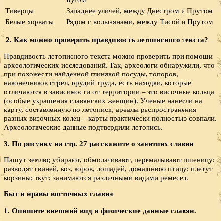
Тиверцы
Западнее уличей, между Днестром и Прутом
Белые хорваты
Рядом с волынянами, между Тисой и Прутом
2.
Как можно проверить правдивость летописного текста?
Правдивость летописного текста можно проверить при помощи
археологических исследований. Так, археологи обнаружили, что
при похожести найденной глиняной посуды, топоров,
наконечников стрел, орудий труда, есть находки, которые
отличаются в зависимости от территории – это височные кольца
(особые украшения славянских женщин). Ученые нанесли на
карту, составленную по летописи, ареалы распространения
разных височных колец – карты практически полностью совпали.
Археологические данные подтвердили летопись.
3. По рисунку на стр. 27 расскажите о занятиях славян
Пашут землю; убирают, обмолачивают, перемалывают пшеницу;
разводят свиней, коз, коров, лошадей, домашнюю птицу; плетут
корзины; ткут; занимаются различными видами ремесел.
Быт и нравы восточных славян
1. Опишите внешний вид и физические данные славян.