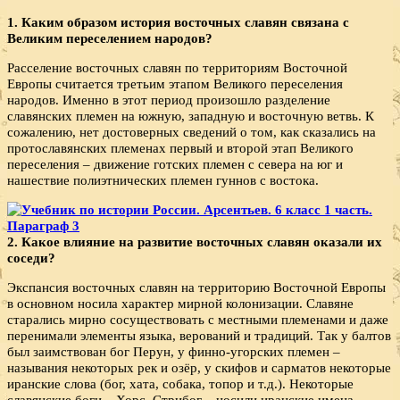
1. Каким образом история восточных славян связана с
Великим переселением народов?
Расселение восточных славян по территориям Восточной
Европы считается третьим этапом Великого переселения
народов. Именно в этот период произошло разделение
славянских племен на южную, западную и восточную ветвь. К
сожалению, нет достоверных сведений о том, как сказались на
протославянских племенах первый и второй этап Великого
переселения – движение готских племен с севера на юг и
нашествие полиэтнических племен гуннов с востока.
2. Какое влияние на развитие восточных славян оказали их
соседи?
Экспансия восточных славян на территорию Восточной Европы
в основном носила характер мирной колонизации. Славяне
старались мирно сосуществовать с местными племенами и даже
перенимали элементы языка, верований и традиций. Так у балтов
был заимствован бог Перун, у финно-угорских племен –
называния некоторых рек и озёр, у скифов и сарматов некоторые
иранские слова (бог, хата, собака, топор и т.д.). Некоторые
славянские боги – Хорс, Стрибог – носили иранские имена.