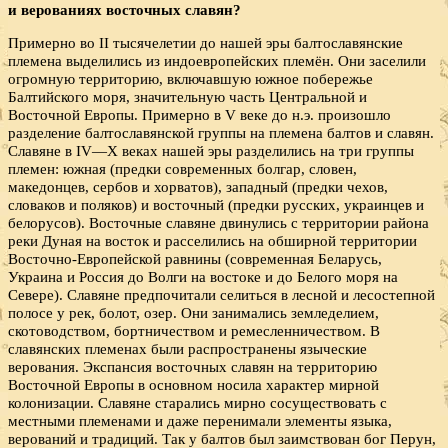
и верованиях восточных славян?
Примерно во II тысячелетии до нашей эры балтославянские
племена выделились из индоевропейских племён. Они заселили
огромную территорию, включавшую южное побережье
Балтийского моря, значительную часть Центральной и
Восточной Европы. Примерно в V веке до н.э. произошло
разделение балтославянской группы на племена балтов и славян.
Cлавяне в IV—X веках нашей эры разделились на три группы
племен: южная (предки современных болгар, словен,
македонцев, сербов и хорватов), западный (предки чехов,
словаков и поляков) и восточный (предки русских, украинцев и
белорусов). Восточные славяне двинулись с территории района
реки Дуная на восток и расселились на обширной территории
Восточно-Европейской равнины (современная Беларусь,
Украина и Россия до Волги на востоке и до Белого моря на
Севере). Славяне предпочитали селиться в лесной и лесостепной
полосе у рек, болот, озер. Они занимались земледелием,
скотоводством, бортничеством и ремесленничеством. В
славянских племенах были распространены языческие
верования. Экспансия восточных славян на территорию
Восточной Европы в основном носила характер мирной
колонизации. Славяне старались мирно сосуществовать с
местными племенами и даже перенимали элементы языка,
верований и традиций. Так у балтов был заимствован бог Перун,