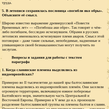
труда.
5. В летописи сохранилась пословица «погибли яко обры».
Объясните её смысл.
Широко известно выражение древнерусской «Повести
Временных лет» — «Погибоша аки обре». Так говорят о чём-
либо погибшем, бесследно исчезнувшем. Обрами в русских
летописях именовалось исчезнувшее племя аваров. Смысл этой
поговорки – даже такие сильные, непобедимые, надменные и
упивающиеся своей безнаказанностью могут получить по
заслугам.
Вопросы и задания для работы с текстом
параграфа
1. Когда славянские племена выделились из
индоевропейских?
Примерно во II тысячелетии до нашей эры балтославянские
племена выделились из индоевропейских племён. Они заселили
огромную территорию, включавшую южное побережье
Балтийского моря, значительную часть Центральной и
Восточной Европы. Примерно в V веке до н.э. произошло
разделение балтославянской группы на племена балтов и славян.
Причем балты разделились на три крупные группы — западную