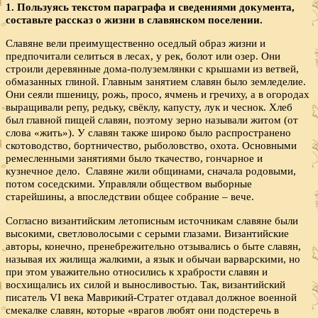
1. Пользуясь текстом параграфа и сведениями документа,
составьте рассказ о жизни в славянском поселении.
Славяне вели преимущественно оседлый образ жизни и
предпочитали селиться в лесах, у рек, болот или озер. Они
строили деревянные дома-полуземлянки с крышами из ветвей,
обмазанных глиной. Главным занятием славян было земледелие.
Они сеяли пшеницу, рожь, просо, ячмень и гречиху, а в огородах
выращивали репу, редьку, свёклу, капусту, лук и чеснок. Хлеб
был главной пищей славян, поэтому зерно называли житом (от
слова «жить»). У славян также широко было распространено
скотоводство, бортничество, рыболовство, охота. Основными
ремесленными занятиями было ткачество, гончарное и
кузнечное дело. Славяне жили общинами, сначала родовыми,
потом соседскими. Управляли обществом выборные
старейшины, а впоследствии общее собрание – вече.
Согласно византийским летописным источникам славяне были
высокими, светловолосыми с серыми глазами. Византийские
авторы, конечно, пренебрежительно отзывались о быте славян,
называя их жилища жалкими, а язык и обычаи варварскими, но
при этом уважительно относились к храбрости славян и
восхищались их силой и выносливостью. Так, византийский
писатель VI века Маврикий-Стратег отдавал должное военной
смекалке славян, которые «врагов любят они подстеречь в