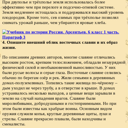
При двуполье и трёхполье земля использовалась более
эффективно чем при перелоге и подсечно-огневой системе.
Земля медленнее истощалась и поддерживался высокий уровень
плодородия. Кроме того, сев озимых при трёхполье позволял
снимать урожай раньше, чем убираются яровые хлеба.
4. Опишите внешний облик восточных славян и их образ
жизни.
По описаниям древних авторов, многие славяне отличались
высоким ростом, крепким телосложением, обладали незаурядной
физической силой и необыкновенной выносливостью. У них
были русые волосы и серые глаза. Восточные славяне селились
обычно по берегам озёр и рек. Жили семьями в деревянных
домах-полуземлянках. Топились такие жилища по-чёрному –
дым уходил не через трубу, а в отверстие в крыше. В домах
устраивалось несколько выходов, а ценные вещи зарывали в
землю на случай нападения врагов. Славяне были
миролюбивыми, добродушными и гостеприимными. Но при
этом были известны как храбрые воины. Основным видом
оружия служили копья, круглые деревянные щиты, луки и
стрелы. Славяне прекрасно плавали, были находчивы и
смекалисты.