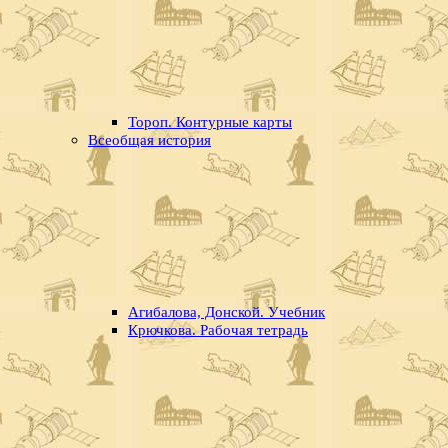
Тороп. Контурные карты
Всеобщая история
Агибалова, Донской. Учебник
Крючкова. Рабочая тетрадь