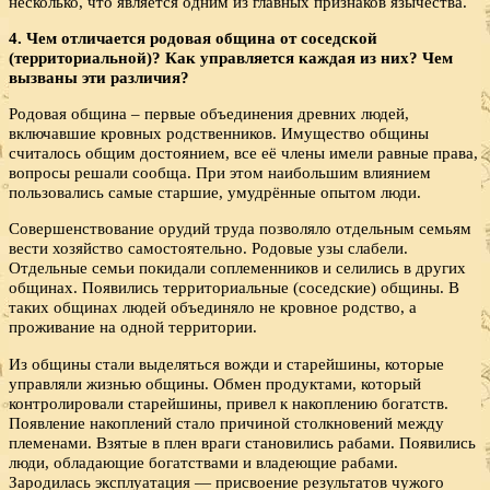
несколько, что является одним из главных признаков язычества.
4. Чем отличается родовая община от соседской
(территориальной)? Как управляется каждая из них? Чем
вызваны эти различия?
Родовая община – первые объединения древних людей,
включавшие кровных родственников. Имущество общины
считалось общим достоянием, все её члены имели равные права,
вопросы решали сообща. При этом наибольшим влиянием
пользовались самые старшие, умудрённые опытом люди.
Совершенствование орудий труда позволяло отдельным семьям
вести хозяйство самостоятельно. Родовые узы слабели.
Отдельные семьи покидали соплеменников и селились в других
общинах. Появились территориальные (соседские) общины. В
таких общинах людей объединяло не кровное родство, а
проживание на одной территории.
Из общины стали выделяться вожди и старейшины, которые
управляли жизнью общины. Обмен продуктами, который
контролировали старейшины, привел к накоплению богатств.
Появление накоплений стало причиной столкновений между
племенами. Взятые в плен враги становились рабами. Появились
люди, обладающие богатствами и владеющие рабами.
Зародилась эксплуатация — присвоение результатов чужого