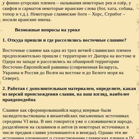
у финно-угорских племен – называния некоторых рек и озёр, у
скифов и сарматов некоторые иранские слова (бог, хата, собака,
топор и т.д.). Некоторые славянские боги – Хорс, Стрибог –
носили иранские имена.
Возможные вопросы на уроке
1. Откуда пришли и где расселились восточные славяне?
Восточные славяне как одна из трех ветвей славянских племен
предположительно пришли с территории от Днепра на востоке и
Одера на западе и расселились на обширной территории
Восточно-Европейской равнины (современная Беларусь,
Украина и Россия до Волги на востоке и до Белого моря на
Севере).
2. Работая с дополнительным материалом, определите, какая
из версий происхождения славян, на ваш взгляд, наиболее
правдоподобна
Славяне как сформировавшийся народ впервые были
засвидетельствованы в византийских письменных источниках
середины VI века. В них говорится уже о сложившемся народе,
разделённом на склавинов и антов (в некоторых источниках в
числе предков славян упоминаются и венеды). Однако эти же
источники упоминают о существовании славянских племен в IV