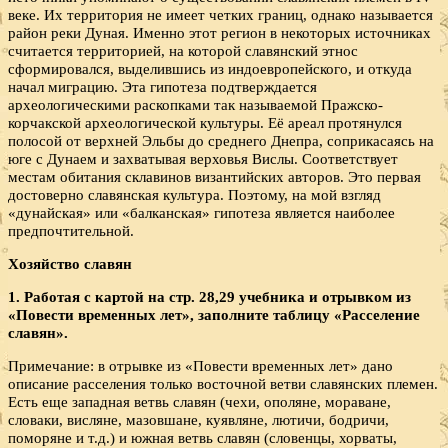
веке. Их территория не имеет четких границ, однако называется
район реки Дуная. Именно этот регион в некоторых источниках
считается территорией, на которой славянский этнос
сформировался, выделившись из индоевропейского, и откуда
начал миграцию. Эта гипотеза подтверждается
археологическими раскопками так называемой Пражско-
корчакской археологической культуры. Её ареал протянулся
полосой от верхней Эльбы до среднего Днепра, соприкасаясь на
юге с Дунаем и захватывая верховья Вислы. Соответствует
местам обитания склавинов византийских авторов. Это первая
достоверно славянская культура. Поэтому, на мой взгляд
«дунайская» или «балканская» гипотеза является наиболее
предпочтительной.
Хозяйство славян
1. Работая с картой на стр. 28,29 учебника и отрывком из
«Повести временных лет», заполните таблицу «Расселение
славян».
Примечание: в отрывке из «Повести временных лет» дано
описание расселения только восточной ветви славянских племен.
Есть еще западная ветвь славян (чехи, ополяне, мораване,
словаки, висляне, мазовшане, куявляне, лютичи, бодричи,
поморяне и т.д.) и южная ветвь славян (словенцы, хорваты,