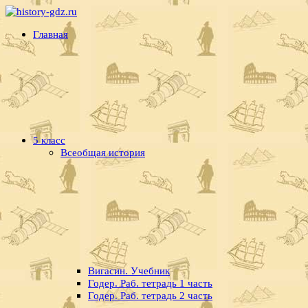
Перейти
к
history-
Готовые
Главная
содержимому
gdz.ru
домашние
задания
по
истории
5 класс
Всеобщая история
Вигасин. Учебник
Годер. Раб. тетрадь 1 часть
Годер. Раб. тетрадь 2 часть