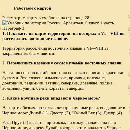
Работаем с картой
Рассмотрим карту в учебнике на странице 28.
1. Покажите на карте территории, на которых в VI—VIII вв.
расселились восточные славяне.
Территория расселения восточных славян в VI—VIII вв.
закрашена зелёным цветом.
2. Перечислите названия союзов племён восточных славян.
Названия союзов племён восточных славян написаны красными
буквами. Это словене ильменские, кривичи, полочане,
дреговичи, радимичи, вятичи, северяне, древляне, поляне,
волыняни, уличи, белые хорваты, тиверцы.
3. Какие крупные реки впадают в Чёрное море?
На карте обозначено только четыре крупные реки, впадающие в
Черное море: Дунай (1), Днестр (2), Южный Буг (3), Днепр (4).
Река Прут (5) является притоком, поэтому впадает она не в
Чёрное море, а в реку Дунай, которая затем впадает в Черное