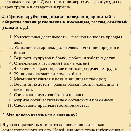
несколько выходов. Дома топили по-черному – дым уходил не
через трубу, а в отверстие в крыше.
4. Сформулируйте свод правил поведения, принятый в
обществе славян (отношение к иноземцам, гостям, семейный
уклад и т. д.).
Коллективная деятельность – высшая ценность правды и
лада.
Уважение к старшим, родителям, почитание предков и
богов.
Верность супругов в браке, любовь и забота о детях.
Стремление к гармонии (ладу в жизни)
Фактическое равноправие и четкое разделение труда.
Женщина отвечает за «очаг и быт»
Мужчина трудится в поле и защищает свой род.
Воспитание детей – равная обязанность и женщины и
мужчины.
Следование пути свободы и правды.
Мирное сосуществование с соседскими племенами.
Следование правилам гостеприимства.
5. Что нового вы узнали о славянах?
Я узнал о различных гипотезах появления славян как
самостоятельного этноса. Новой для меня стала информация о