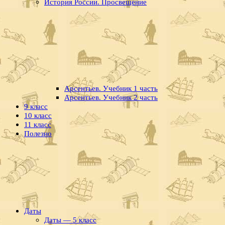
История России. Просвещение
Арсентьев. Учебник 1 часть
Арсентьев. Учебник 2 часть
9 класс
10 класс
11 класс
Полезно
Даты
Даты — 5 класс