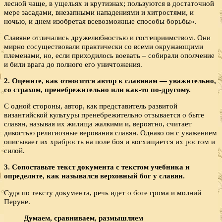
лесной чаще, в ущельях и крутизнах; пользуются в достаточной
мере засадами, внезапными нападениями и хитростями, и
ночью, и днем изобретая всевозможные способы борьбы».
Славяне отличались дружелюбностью и гостеприимством. Они
мирно сосуществовали практически со всеми окружающими
племенами, но, если приходилось воевать – собирали ополчение
и били врага до полного его уничтожения.
2. Оцените, как относится автор к славянам — уважительно,
со страхом, пренебрежительно или как-то по-другому.
С одной стороны, автор, как представитель развитой
византийской культуры пренебрежительно отзывается о быте
славян, называя их жилища жалкими и, вероятно, считает
дикостью религиозные верования славян. Однако он с уважением
описывает их храбрость на поле боя и восхищается их ростом и
силой.
3. Сопоставьте текст документа с текстом учебника и
определите, как назывался верховный бог у славян.
Судя по тексту документа, речь идет о боге грома и молний
Перуне.
Думаем, сравниваем, размышляем