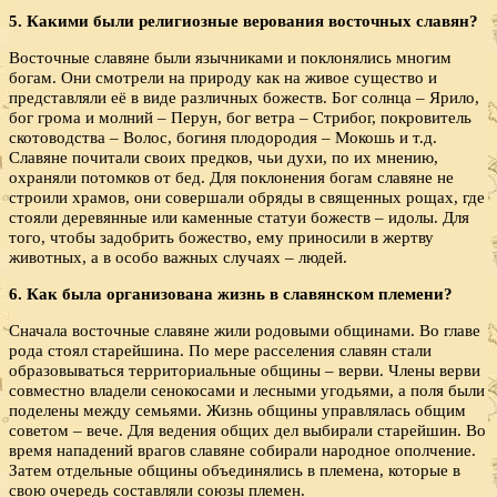
5. Какими были религиозные верования восточных славян?
Восточные славяне были язычниками и поклонялись многим
богам. Они смотрели на природу как на живое существо и
представляли её в виде различных божеств. Бог солнца – Ярило,
бог грома и молний – Перун, бог ветра – Стрибог, покровитель
скотоводства – Волос, богиня плодородия – Мокошь и т.д.
Славяне почитали своих предков, чьи духи, по их мнению,
охраняли потомков от бед. Для поклонения богам славяне не
строили храмов, они совершали обряды в священных рощах, где
стояли деревянные или каменные статуи божеств – идолы. Для
того, чтобы задобрить божество, ему приносили в жертву
животных, а в особо важных случаях – людей.
6. Как была организована жизнь в славянском племени?
Сначала восточные славяне жили родовыми общинами. Во главе
рода стоял старейшина. По мере расселения славян стали
образовываться территориальные общины – верви. Члены верви
совместно владели сенокосами и лесными угодьями, а поля были
поделены между семьями. Жизнь общины управлялась общим
советом – вече. Для ведения общих дел выбирали старейшин. Во
время нападений врагов славяне собирали народное ополчение.
Затем отдельные общины объединялись в племена, которые в
свою очередь составляли союзы племен.