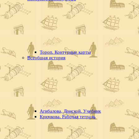
Тороп. Контурные карты
Всеобщая история
Агибалова, Донской. Учебник
Крючкова. Рабочая тетрадь