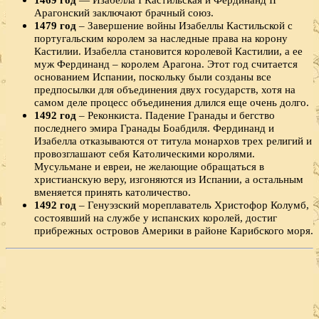
Арагонский заключают брачный союз.
1479 год
– Завершение войны Изабеллы Кастильской с
португальским королем за наследные права на корону
Кастилии. Изабелла становится королевой Кастилии, а ее
муж Фердинанд – королем Арагона. Этот год считается
основанием Испании, поскольку были созданы все
предпосылки для объединения двух государств, хотя на
самом деле процесс объединения длился еще очень долго.
1492 год
– Реконкиста. Падение Гранады и бегство
последнего эмира Гранады Боабдиля. Фердинанд и
Изабелла отказываются от титула монархов трех религий и
провозглашают себя Католическими королями.
Мусульмане и евреи, не желающие обращаться в
христианскую веру, изгоняются из Испании, a остальным
вменяется принять католичество.
1492 год
– Генуэзский мореплаватель Христофор Колумб,
состоявший на службе у испанских королей, достиг
прибрежных островов Америки в районе Карибского моря.