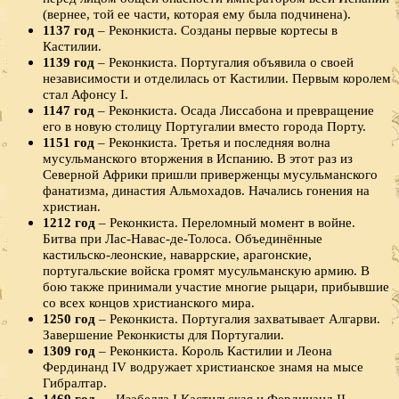
(вернее, той ее части, которая ему была подчинена).
1137 год
– Реконкиста. Созданы первые кортесы в
Кастилии.
1139 год
– Реконкиста. Португалия объявила о своей
независимости и отделилась от Кастилии. Первым королем
стал Афонсу I.
1147 год
– Реконкиста. Осада Лиссабона и превращение
его в новую столицу Португалии вместо города Порту.
1151 год
– Реконкиста. Третья и последняя волна
мусульманского вторжения в Испанию. В этот раз из
Северной Африки пришли приверженцы мусульманского
фанатизма, династия Альмохадов. Начались гонения на
христиан.
1212 год
– Реконкиста. Переломный момент в войне.
Битва при Лас-Навас-де-Толоса. Объединённые
кастильско-леонские, наваррские, арагонские,
португальские войска громят мусульманскую армию. В
бою также принимали участие многие рыцари, прибывшие
со всех концов христианского мира.
1250 год
– Реконкиста. Португалия захватывает Алгарви.
Завершение Реконкисты для Португалии.
1309 год
– Реконкиста. Король Кастилии и Леона
Фердинанд IV водружает христианское знамя на мысе
Гибралтар.
1469 год
— Изабелла I Кастильская и Фердинанд II