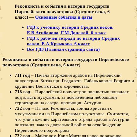
Реконкиста и события в истории государств
Пиренейского полуострова (Средние века, 6
класс)
—
Основные события и даты
ГДЗ к учебнику истории Средних веков.
Е.В.Агибалова, Г.М.Донской. 6 класс
ГДЗ к рабочей тетради по истории Средних
веков. Е.А.Крючкова. 6 класс
Все ГДЗ (Главная страница сайта)
Реконкиста и события в истории государств Пиренейского
полуострова (Средние века, 6 класс)
711 год
– Начало вторжения арабов на Пиренейский
полуостров. Битва при Гвадалете. Гибель короля Родриго и
крушение Вестготского королевства.
718 год
– Пиренейский полуостров полностью попадает
под власть мусульман, за исключением небольшой
территории на севере, провинции Астурии.
722 год
– Начало Реконкисты, войны христиан с
мусульманами на Пиренейском полуострове. Считается,
что уничтожение карательного отряда арабов в Астурии
положило начало длительной войне за освобождение
Пиренейского полуострова.
732 год
– Майордом Карл Мартелл нанес поражение