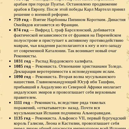
арабам при городе Пуатье. Остановлено продвижение
арабов в Европу. После этой победы Карл Мартелл принял
решение о военной реформе.
759 год
– Взятие Нарбонны Пипином Коротким. Династия
Омейядов изгоняется из Франции.
874 год
— Вифред I, граф Барселонский, добивается
фактической независимости от франков на Пиренейском
полуострове и приступает к активному противодействию
маврам, чьи владения располагаются к югу и юго-западу
от современной Каталонии. Так возникает новый очаг
Реконкисты.
1031 год
– Распад Кордовского халифата.
1085 год
– Реконкиста. Отвоевание христианами Толедо.
Декларация веротерпимости к исповедующим ислам.
1090 год
– Реконкиста. Вторая волна мусульманского
нашествия. Главнокомандующий Юсуф ибн Ташфин,
прибывший в Андалузию из Северной Африки низлагает
андалузских эмиров и провозглашает себя верховным
правителем.
1111 год
– Реконкиста, вследствие ряда тяжелых
поражений, «откатывается» назад. Почти вся
мусульманская Испания подчинена Альморавидам.
1135 год
– Реконкиста. Альфонсо VII, первый бургундский
король Галисии, Леона и Кастилии, провозглашает себя
перед лицом общей опасности императором всей Испании