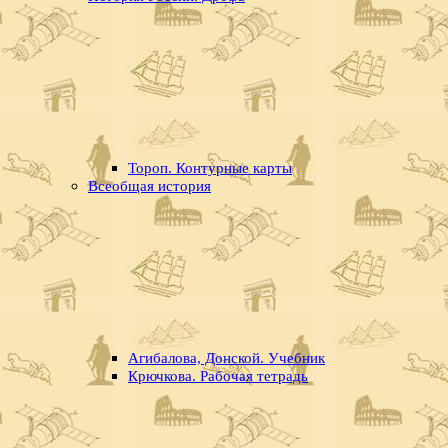
Тороп. Контурные карты
Всеобщая история
Агибалова, Донской. Учебник
Крючкова. Рабочая тетрадь