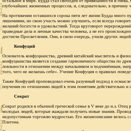
остальное в мире. Будда стал свободен от привязанности и гнева,
глубочайших жизненных процессов, и, следовательно, в причину 
На протяжении оставшихся сорока пяти лет жизни Будда много пу
лишениями, но свою участь можно улучшить, если всегда говорить
желаний богатств и удовольствий. Тогда круговорот перерождений
праведные дела и личные качества человека, а не его происхожде
достигли Просветления. Они, в свою очередь, учили других люде
Конфуций
Основатель конфуцианства, древний китайский мыслитель и фило
конфуцианства является создание гармоничного общества по древ
лояльности в отношении между начальником и подчинённым, напр
того, чего не желаешь себе». Учение Конфуция о правилах поведе
Также Конфуций проповедовал очень разумный подход к осмыслени
поучения по отношению людей к этим понятиям действительно и с
Сократ
Сократ родился в обычной греческой семье в V веке до н.э. Отец
молодых людей, которые жаждали получить новые знания. Проводил
недопустимым торговлю мудростью. Его жизнеописание велось сл
Платона.