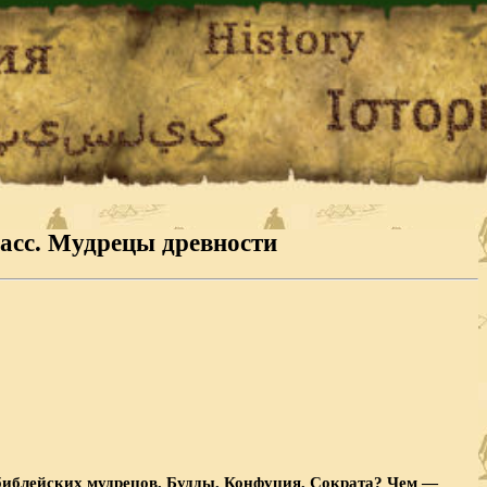
ласс. Мудрецы древности
 библейских мудрецов, Будды, Конфуция, Сократа? Чем —