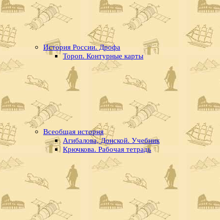
История России. Дрофа
Тороп. Контурные карты
Всеобщая история
Агибалова, Донской. Учебник
Крючкова. Рабочая тетрадь