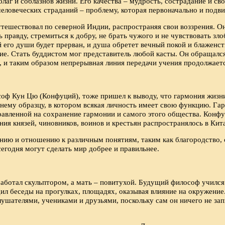
 благ и соблазнов жизни. Его качества – мудрость, сострадание и 
человеческих страданий – проблему, которая первоначально и подв
тешествовал по северной Индии, распространяя свои воззрения. Он
 правду, стремиться к добру, не брать чужого и не чувствовать зл
 его души будет прерван, и душа обретет вечный покой и блаженст
ние. Стать буддистом мог представитель любой касты. Он обращалс
й, и таким образом непрерывная линия передачи учения продолжает
соф Кун Цю (Конфуций), тоже пришел к выводу, что гармония жиз
нему образцу, в котором всякая личность имеет свою функцию. Га
авленной на сохранение гармонии и самого этого общества. Конфу
ния князей, чиновников, воинов и крестьян распространялось в Кит
ю и отношению к различным понятиям, таким как благородство, сп
егодня могут сделать мир добрее и правильнее.
 работал скульптором, а мать – повитухой. Будущий философ училс
 беседы на прогулках, площадях, оказывая влияние на окружение. В
ушателями, учениками и друзьями, поскольку сам он ничего не за