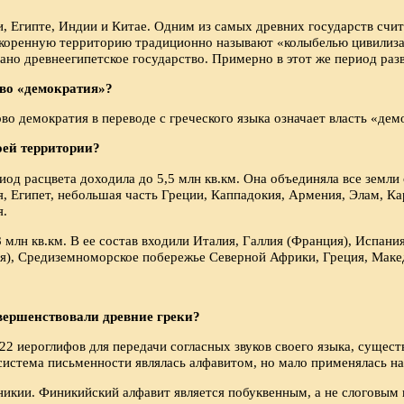
, Египте, Индии и Китае. Одним из самых древних государств счи
 её коренную территорию традиционно называют «колыбелью цивилизац
ано древнеегипетское государство. Примерно в этот же период раз
ово «демократия»?
во демократия в переводе с греческого языка означает власть «де
оей территории?
риод расцвета доходила до 5,5 млн кв.км. Она объединяла все земл
, Египет, небольшая часть Греции, Каппадокия, Армения, Элам, Ка
я.
 млн кв.км. В ее состав входили Италия, Галлия (Франция), Испани
ия), Средиземноморское побережье Северной Африки, Греция, Макед
овершенствовали древние греки?
22 иероглифов для передачи согласных звуков своего языка, сущест
 система письменности являлась алфавитом, но мало применялась на
икии. Финикийский алфавит является побуквенным, а не слоговым 