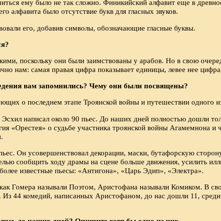
иться ему было не так сложно. Финикийский алфавит еще в древнос
о алфавита было отсутствие букв для гласных звуков.
овали его, добавив символы, обозначающие гласные буквы.
ся?
кими, поскольку они были заимствованы у арабов. Но в свою очере
ычно нам: самая правая цифра показывает единицы, левее нее цифра
ведения вам запомнились? Чему они были посвяще­ны?
ющих о последнем этапе Троянской войны и путешествии одного из
 Эсхил написал около 90 пьес. До наших дней полностью дошли то
гия «Орестея» о судьбе участника троянской войны Агамемнона и ч
.
ьес. Он усовершенствовал декорации, маски, бутафорскую сторону 
елью сообщить ходу драмы на сцене больше движения, усилить илл
иболее известные пьесы: «Антигона», «Царь Эдип», «Электра».
 как Гомера называли Поэтом, Аристофана называли Комиком. В св
. Из 44 комедий, написанных Аристофаном, до нас дошли 11, сред
лись до наших дней? Опишите хотя бы одно из них.