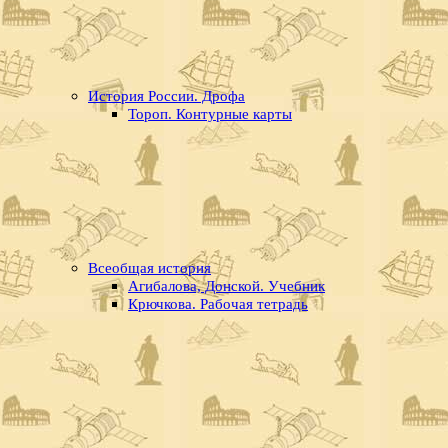
История России. Дрофа
Тороп. Контурные карты
Всеобщая история
Агибалова, Донской. Учебник
Крючкова. Рабочая тетрадь