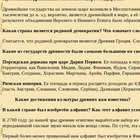
Древнейшие государства на земном шаре возникли в Месопотамии
тысячелетия до н. э.), вероятно, является древнейшей в мире, а
результате объединения Верхнего и Нижнего Египта было образов
Какая страна является родиной демократии? Что озна­чает сл
Считается, что родиной демократии является Древняя Греция. Сло
Какие из государств древности были самыми большими по св
Персидская держава при царе Дарии Первом
. Ее площадь в пе
территории, как Вавилония, Мидия, Лидия, Финикия, Иудея, Сирия
Бактрия, Согдиана, Хорасмия, Маргиана, Арейя, Парфия, Гиркани
Римская империя.
Ее площадь в период расцвета доходила до 4,8
(часть Австрии, Словакии, Словении, Сербии), Далмация (Хорват
Какие достижения культуры древних вам известны?
В какой стране был изобретён алфавит? Как этот алфа­вит ус
К 2700 году до нашей эры древние египтяне выработали набор из 
передававший гласные звуки начала или конца слова. По сути, эта
Первый более-менее привычный нам алфавит был изобретен в Фин