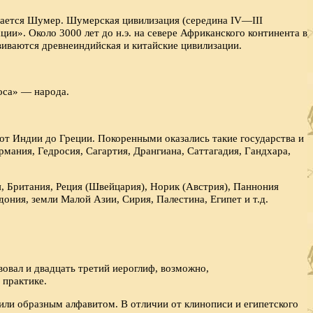
тается Шумер. Шумерская цивилизация (середина IV—III
ии». Около 3000 лет до н.э. на севере Африканского континента в
виваются древнеиндийская и китайские цивилизации.
моса» — народа.
и от Индии до Греции. Покоренными оказались такие государства и
рмания, Гедросия, Сагартия, Дрангиана, Саттагадия, Гандхара,
я, Британия, Реция (Швейцария), Норик (Австрия), Паннония
ония, земли Малой Азии, Сирия, Палестина, Египет и т.д.
вовал и двадцать третий иероглиф, возможно,
 практике.
или образным алфавитом. В отличии от клинописи и египетского