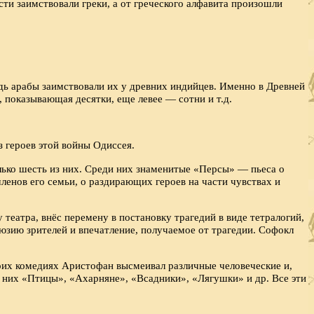
ти заимствовали греки, а от греческого алфавита произошли
дь арабы заимствовали их у древних индийцев. Именно в Древней
, показывающая десятки, еще левее — сотни и т.д.
 героев этой войны Одиссея.
лько шесть из них. Среди них знаменитые «Персы» — пьеса о
ленов его семьи, о раздирающих героев на части чувствах и
театра, внёс перемену в постановку трагедий в виде тетралогий,
юзию зрителей и впечатление, получаемое от трагедии. Софокл
оих комедиях Аристофан высмеивал различные человеческие и,
и них «Птицы», «Ахарняне», «Всадники», «Лягушки» и др. Все эти