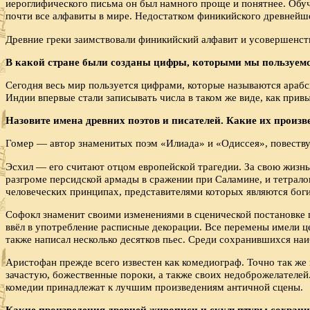
иероглифического письма он был намного проще и понятнее. Обуч
почти все алфавиты в мире. Недостатком финикийского древнейшег
Древние греки заимствовали финикийский алфавит и усовершенств
В какой стране были созданы цифры, которыми мы пользуем
Сегодня весь мир пользуется цифрами, которые называются арабс
Индии впервые стали записывать числа в таком же виде, как прив
Назовите имена древних поэтов и писателей. Какие их произ
Гомер — автор знаменитых поэм «Илиада» и «Одиссея», повеству
Эсхил — его считают отцом европейской трагедии. За свою жизнь
разгроме персидской армады в сражении при Саламине, и тетрало
человеческих принципах, представителями которых являются боги
Софокл знаменит своими изменениями в сценической постановке п
ввёл в употребление расписные декорации. Все перемены имели ц
также написал несколько десятков пьес. Среди сохранившихся на
Аристофан прежде всего известен как комедиограф. Точно так же
зачастую, божественные пороки, а также своих недоброжелателей
комедии принадлежат к лучшим произведениям античной сцены.
Какие произведения древней живописи и скульптуры со­храни