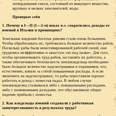
затвердевания смеси, состоящей из вяжущего вещества,
крупных и мелких заполнителей, воды.
Проверьте себя
1. Почему в I—II (1—2-м) веках н.э. сократились до­ходы от
имений в Италии и провинциях?
Земельные владения богатых римлян стали очень большими.
Чтобы обрабатывать их, требовалось большое количество рабов.
Поскольку рабы были немотивированной рабочей силой, они
трудились неэффективно и зачастую «из под палки». Для того,
чтобы организовывать труд рабов, заставлять их работать, а
также обеспечивать безопасность землевладельца необходимо
было большое количество надсмотрщиков и охранников, что,
естественно, влекло за собой повышенные расходы. А если
экономить на надсмотрщиках, то рабы переставали хорошо
работать и доход с поместья падал. В любом случае
землевладелец сталкивался либо с повышенными расходами,
либо с пониженными доходами, что обуславливало общее
падение прибыли с поместья.
2. Как владельцы имений соз­давали у работников
заинтересованность в результатах труда?