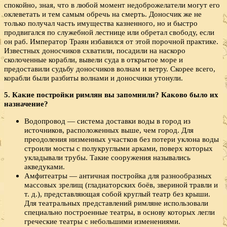
спокойно, зная, что в любой момент недоброжелатели могут его
оклеветать и тем самым обречь на смерть. Доносчик же не
только получал часть имущества казненного, но и быстро
продвигался по служебной лестнице или обретал свободу, если
он раб. Император Траян избавился от этой порочной практике.
Известных доносчиков схватили, посадили на наскоро
сколоченные корабли, вывели суда в открытое море и
предоставили судьбу доносчиков волнам и ветру. Скорее всего,
корабли были разбиты волнами и доносчики утонули.
5. Какие постройки римлян вы запомнили? Каково было их
назначение?
Водопровод — система доставки воды в город из
источников, расположенных выше, чем город. Для
преодоления низменных участков без потери уклона воды
строили мосты с полукруглыми арками, поверх которых
укладывали трубы. Такие сооружения назывались
акведуками.
Амфитеатры — античная постройка для разнообразных
массовых зрелищ (гладиаторских боёв, звериной травли и
т. д.), представляющая собой круглый театр без крыши.
Для театральных представлений римляне использовали
специально построенные театры, в основу которых легли
греческие театры с небольшими изменениями.