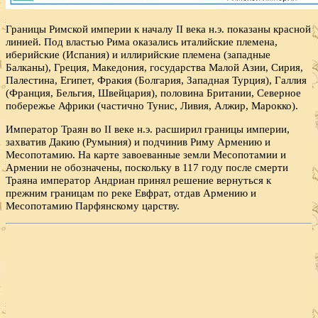
Границы Римской империи к началу II века н.э. показаны красной
линией. Под властью Рима оказались италийские племена,
иберийские (Испания) и иллирийские племена (западные
Балканы), Греция, Македония, государства Малой Азии, Сирия,
Палестина, Египет, Фракия (Болгария, Западная Турция), Галлия
(Франция, Бельгия, Швейцария), половина Британии, Северное
побережье Африки (частично Тунис, Ливия, Алжир, Марокко).
Император Траян во II веке н.э. расширил границы империи,
захватив Дакию (Румыния) и подчинив Риму Армению и
Месопотамию. На карте завоеванные земли Месопотамии и
Армении не обозначены, поскольку в 117 году после смерти
Траяна император Андриан принял решение вернуться к
прежним границам по реке Евфрат, отдав Армению и
Месопотамию Парфянскому царству.