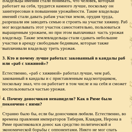
Владельцы имений стали понимать, что человек, который
работает на себя, трудится намного лучше, поскольку он
заинтересован в повышении урожайности. Такие владельцы
имений стали давать рабам участки земли, орудия труда,
разрешали им заводить семью и строить на участке хижину. Раб
мог возделывать этот участок самостоятельно, пользоваться
выращенным урожаем, но при этом выплачивал часть урожая
владельцу. Также землевладельцы стали сдавать небольшие
участки в аренду свободным беднякам, которые также
выплачивали владельцу треть урожая.
3. Кто и почему лучше работал: закованный в кандалы раб
или «раб с хижиной»?
Естественно, «раб с хижиной» работал лучше, чем раб,
закованный в кандалы и с приставленным надсмотрщиком,
поскольку знал, что он работает в том числе и на себя и сможет
воспользоваться частью урожая.
4. Почему доносчиков ненавидели? Как в Риме было
покончено с ними?
Странно было бы, если бы доносчиков любили. Естественно, во
времена правления императоров Тиберия, Клавдия, Нерона в
Риме практиковался донос как средство политической и
экономической борьбы с оппонентами. Никто не мог спать