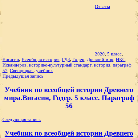
Ответы
2020
,
5 класс
,
Вигасин
,
Всеобщая история
,
ГДЗ
,
Годер
,
Древний мир
,
ИКС
,
Искандеров
,
историко-культурный стандарт
,
история
,
параграф
57
,
Свенцицкая
,
учебник
Навигация
Предыдущая запись
по
Учебник по всеобщей истории Древнего
записям
мира.Вигасин, Годер. 5 класс. Параграф
56
Следующая запись
Учебник по всеобщей истории Древнего