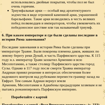
использовались двойные покрытия, чтобы пол не был
очень горячим.
Триумфальные арки — особый вид архитектурного
зодчества в виде огромной каменной арки, украшенной
барельефами. Такие арки возводились в честь великих
побед полководцев и императоров, чтобы увековечить их
победоносное шествие или так называемый триумф.
6. При каком императоре и где были сделаны последние в
истории Рима завоевания?
Последние завоевания в истории Рима были сделаны при
императоре Траяне. Были покорены племена даков, живших по
левому берегу реки Дунай, и часть Парфянского царства. К 115
году н.э. император Траян захватил Армению и всю
Месопотамию, а также столицу Парфянского царства город
Сузы. Однако в 117 году после смерти Траяна император
Андриан принял решение в интересах обеспечения более
надежного контроля над рубежами перенести границу назад на
Евфрат. Тем самым Адриан вернул земли
Армении, Месопотамии и Адиабены предыдущим хозяевам и не
пытаясь романизировать Парфянскую империю.
Поработайте с картой
Поработайте с картой «Рост Римского государства» (с. 233).