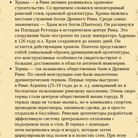
Храмы — в Риме активно развивалось храмовое
строительство. Со временем сложился неповторимый
римский стиль храмовой архитектуры. Храмы являлись
местами служения богам Древнего Рима. Среди самых
знаменитых — Храм всех богов (Пантеон). Он раскинулся
на Площади Ротонды в историческом центре Рима. Это
сооружение было построено по указу императора Адриана
в 126 году н.э. Храм сохранился до наших дней. Он
остается действующим храмом. Пантеон представляет
собой уникальный образец древнеримской архитектуры,
его конструктивные особенности свидетельствуют о
больших достижениях в области античной инженерии.
Термы — так назывались общественные бани в Древнем
Риме. По своей конструкции они были аналогичны
древнегреческим термам. Первые термы выстроил
в Риме Агриппа (25-19 годы до н. э.), завещавший их в
бесплатное пользование римскому населению. Очень скоро
термы стали центром общественной жизни города. В
термах люди не только мылись, но и занимались спортом,
проводили переговоры, заключали сделки, да и просто
отдыхали в бассейнах. Римские архитекторы разработали
эффективную систему центрального отопления с
подогревом пола и стен. В термах с помощью
печи нагревались вода и воздух, которые затем
циркулировали под полом и в полостях стен. При этом