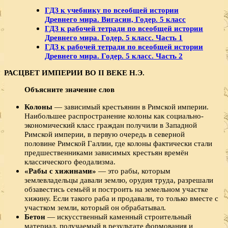
ГДЗ к учебнику по всеобщей истории
Древнего мира. Вигасин, Годер. 5 класс
ГДЗ к рабочей тетради по всеобщей истории
Древнего мира. Годер. 5 класс. Часть 1
ГДЗ к рабочей тетради по всеобщей истории
Древнего мира. Годер. 5 класс. Часть 2
РАСЦВЕТ ИМПЕРИИ ВО II ВЕКЕ Н.Э.
Объясните значение слов
Колоны
— зависимый крестьянин в Римской империи.
Наибольшее распространение колоны как социально-
экономический класс граждан получили в Западной
Римской империи, в первую очередь в северной
половине Римской Галлии, где колоны фактически стали
предшественниками зависимых крестьян времён
классического феодализма.
«Рабы с хижинами»
— это рабы, которым
землевладельцы давали землю, орудия труда, разрешали
обзавестись семьёй и построить на земельном участке
хижину. Если такого раба и продавали, то только вместе с
участком земли, который он обрабатывал.
Бетон
— искусственный каменный строительный
материал, получаемый в результате формования и