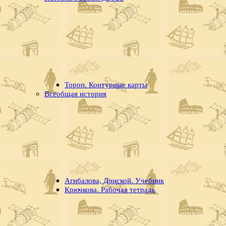
Тороп. Контурные карты
Всеобщая история
Агибалова, Донской. Учебник
Крючкова. Рабочая тетрадь