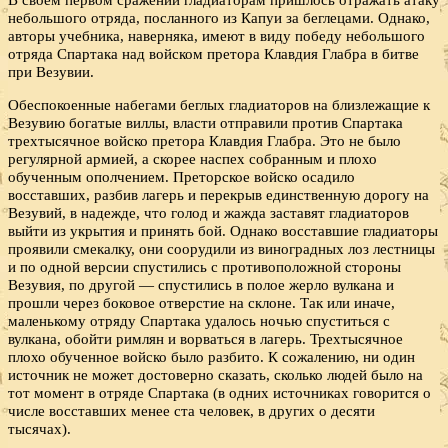
небольшого отряда, посланного из Капуи за беглецами. Однако,
авторы учебника, наверняка, имеют в виду победу небольшого
отряда Спартака над войском претора Клавдия Глабра в битве
при Везувии.
Обеспокоенные набегами беглых гладиаторов на близлежащие к
Везувию богатые виллы, власти отправили против Спартака
трехтысячное войско претора Клавдия Глабра. Это не было
регулярной армией, а скорее наспех собранным и плохо
обученным ополчением. Преторское войско осадило
восставших, разбив лагерь и перекрыв единственную дорогу на
Везувий, в надежде, что голод и жажда заставят гладиаторов
выйти из укрытия и принять бой. Однако восставшие гладиаторы
проявили смекалку, они соорудили из виноградных лоз лестницы
и по одной версии спустились с противоположной стороны
Везувия, по другой — спустились в полое жерло вулкана и
прошли через боковое отверстие на склоне. Так или иначе,
маленькому отряду Спартака удалось ночью спуститься с
вулкана, обойти римлян и ворваться в лагерь. Трехтысячное
плохо обученное войско было разбито. К сожалению, ни один
источник не может достоверно сказать, сколько людей было на
тот момент в отряде Спартака (в одних источниках говорится о
числе восставших менее ста человек, в других о десяти
тысячах).