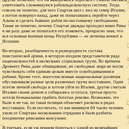
уничтожить сложившуюся рабовладельческую систему. Тогда
совсем не понятно, для чего Спартак шел с юга на север Италии,
а потом повернул назад, даже не попытавшись перейти через
Альпы и сделать бывших рабов по-настоящему свободными.
Также не понятно, почему Спартак дважды проходил мимо Рима
и ни разу даже не попытался его атаковать, прекрасно зная, что
вся основная военная мощь Республики — ее легионы воюют в
Испании.
Во-вторых, разобщенность и разнородность состава
повстанческой армии, в которую входили представители ряда
национальностей и нескольких социальных групп. Во времена
Древнего Рима даже обнищавшие, но свободные люди не могли
чувствовать себя единым целым вместе освободившимися
рабами. Кроме того, многочисленные национальные различия
обуславливали разные цели различных групп восставших. Одни
хотели личной свободы и хотели уйти из Италии, другие считали
Италию своим домом и собирались остаться, третьи просто
хотели безнаказанно грабить богатых римлян. Возможно, это
было и не так, но такая позиция объясняет расколы в рядах
восставших. Если посчитать, то как минимум 60 тысяч человек
ушли от Спартака несколькими отрядами и были разбиты
поодиночке римскими консулами.
В-третьих, если уж решили бороться с одной из величайших