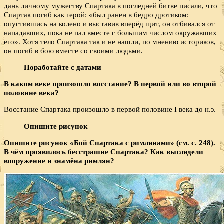
дань личному мужеству Спартака в последней битве писали, что
Спартак погиб как герой: «был ранен в бедро дротиком:
опустившись на колено и выставив вперёд щит, он отбивался от
нападавших, пока не пал вместе с большим числом окружавших
его». Хотя тело Спартака так и не нашли, по мнению историков,
он погиб в бою вместе со своими людьми.
Поработайте с датами
В каком веке произошло восстание? В первой или во второй
половине века?
Восстание Спартака произошло в первой половине I века до н.э.
Опишите рисунок
Опишите рисунок «Бой Спартака с римлянами» (см. с. 248).
В чём про­явилось бесстрашие Спартака? Как выглядели
вооружение и знамёна римлян?