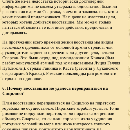
Опять же из-за недостатка исторически достоверной
информации мы не можем утверждать однозначно, были ли
разногласия в армии Спартака, в чем они заключались, кто и
каких позиций придерживался. Нам даже не известны цели,
которых хотели добиться восставшие. Мы можем только
пытаться объяснить те или иные действия, предполагая и
догадываясь.
На протяжении всего времени жизни восстания мы видим
несколько отделившихся от основной армии отрядов, чьи
руководители вероятно преследовали другие цели, нежели
Спартак. Это были отряд под командованием Крикса (был
разбит консульской армией под командованием Луция Геллия
Публиколы), отряды Ганника и Каста (разбиты у Луканского
озера армией Красса). Римские полководцы разгромили эти
отряды по одиночке.
6. Почему восставшим не удалось пере­правиться на
Сицилию?
План восставших переправиться на Сицилию на пиратских
кораблях не осуществился. Пиратские корабли уплыли. То ли
римлянине подкупили пиратов, то ли пираты сами решили
обмануть Спартака, то ли план сорвался из-за ухудшения
погодных условий на море или из-за интересов главного
союзника пиратов, понтийского царя Митридата VI,