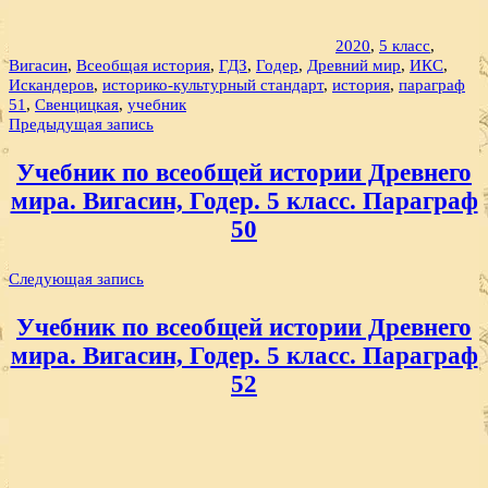
2020
,
5 класс
,
Вигасин
,
Всеобщая история
,
ГДЗ
,
Годер
,
Древний мир
,
ИКС
,
Искандеров
,
историко-культурный стандарт
,
история
,
параграф
51
,
Свенцицкая
,
учебник
Навигация
Предыдущая запись
по
Учебник по всеобщей истории Древнего
записям
мира. Вигасин, Годер. 5 класс. Параграф
50
Следующая запись
Учебник по всеобщей истории Древнего
мира. Вигасин, Годер. 5 класс. Параграф
52