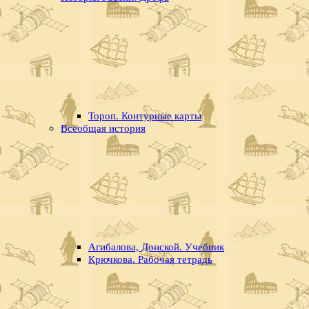
Тороп. Контурные карты
Всеобщая история
Агибалова, Донской. Учебник
Крючкова. Рабочая тетрадь