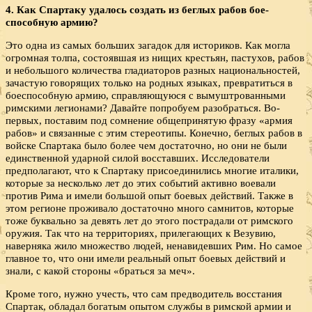
4. Как Спартаку удалось создать из беглых рабов бое­
способную армию?
Это одна из самых больших загадок для историков. Как могла
огромная толпа, состоявшая из нищих крестьян, пастухов, рабов
и небольшого количества гладиаторов разных национальностей,
зачастую говорящих только на родных языках, превратиться в
боеспособную армию, справляющуюся с вымуштрованными
римскими легионами? Давайте попробуем разобраться. Во-
первых, поставим под сомнение общепринятую фразу «армия
рабов» и связанные с этим стереотипы. Конечно, беглых рабов в
войске Спартака было более чем достаточно, но они не были
единственной ударной силой восставших. Исследователи
предполагают, что к Спартаку присоединились многие италики,
которые за несколько лет до этих событий активно воевали
против Рима и имели большой опыт боевых действий. Также в
этом регионе проживало достаточно много самнитов, которые
тоже буквально за девять лет до этого пострадали от римского
оружия. Так что на территориях, прилегающих к Везувию,
наверняка жило множество людей, ненавидевших Рим. Но самое
главное то, что они имели реальный опыт боевых действий и
знали, с какой стороны «браться за меч».
Кроме того, нужно учесть, что сам предводитель восстания
Спартак, обладал богатым опытом службы в римской армии и