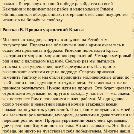
начало. Теперь слух о нашей победе разойдется по всей
Кампании и поднимет всех рабов и недовольных Римом,
обнищавших и обездоленных, потерявших все свое имущество
италиков на борьбу за свободу.
Рассказ В. Прорыв укреплений Красса
Мы опять в западне, заперты в ловушке на Регийском
полуострове. Пираты нас обманули и наша армия оказалась в
осаде без провианта и фуража. Римский полководец Красс
выстроил от моря до моря линию укреплений. Четырехметровый
ров и вал с палисадом над ним. Сколько раз мы пытались
атаковать эти укрепления, все безрезультатно. Нас просто
выкашивают сотнями еще на подходе. Спартак приказал
изменить тактику и мы стали проводить молниеносные атаки по
всей линии с последующим отступлением. Эта тактика тоже не
принесла результатов. Нужно идти на прорыв. Это будет чревато
огромными жертвами, но другого выхода у нас нет — мы знаем,
как поступает Рим с попавшими в плен рабами. Мы дождались
особо темной и ненастной зимней ночи и атаковали всеми
силами один участок укреплений. Под градом пилумов и камней
мы засыпали ров ветками, мусором, деревьями и даже трупами и
перешли ров по ним. Прорыв укреплений был очень кровавым,
две трети нашей армии полегло там. Но мы вырвались. Это была
победа, но никто не чувствовал себя победителем. Многие наши