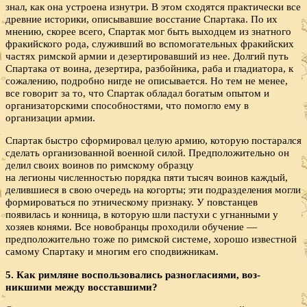
знал, как она устроена изнутри. В этом сходятся практически все
древние историки, описывавшие восстание Спартака. По их
мнению, скорее всего, Спартак мог быть выходцем из знатного
фракийского рода, служивший во вспомогательных фракийских
частях римской армии и дезертировавший из нее. Долгий путь
Спартака от воина, дезертира, разбойника, раба и гладиатора, к
сожалению, подробно нигде не описывается. Но тем не менее,
все говорит за то, что Спартак обладал богатым опытом и
организаторскими способностями, что помогло ему в
организации армии.
Спартак быстро сформировал целую армию, которую постарался
сделать организованной военной силой. Предположительно он
делил своих воинов по римскому образцу
на легионы численностью порядка пяти тысяч воинов каждый,
делившиеся в свою очередь на когорты; эти подразделения могли
формироваться по этническому признаку. У повстанцев
появилась и конница, в которую шли пастухи с угнанными у
хозяев конями. Все новобранцы проходили обучение —
предположительно тоже по римской системе, хорошо известной
самому Спартаку и многим его сподвижникам.
5. Как римляне воспользовались разногласиями, воз­
никшими между восставшими?