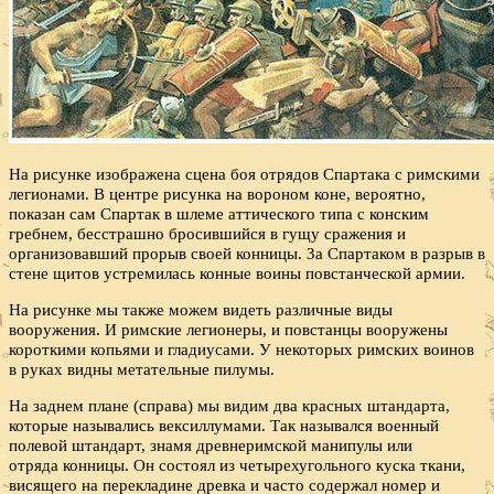
На рисунке изображена сцена боя отрядов Спартака с римскими
легионами. В центре рисунка на вороном коне, вероятно,
показан сам Спартак в шлеме аттического типа с конским
гребнем, бесстрашно бросившийся в гущу сражения и
организовавший прорыв своей конницы. За Спартаком в разрыв в
стене щитов устремилась конные воины повстанческой армии.
На рисунке мы также можем видеть различные виды
вооружения. И римские легионеры, и повстанцы вооружены
короткими копьями и гладиусами. У некоторых римских воинов
в руках видны метательные пилумы.
На заднем плане (справа) мы видим два красных штандарта,
которые назывались вексиллумами. Так назывался военный
полевой штандарт, знамя древнеримской манипулы или
отряда конницы. Он состоял из четырехугольного куска ткани,
висящего на перекладине древка и часто содержал номер и