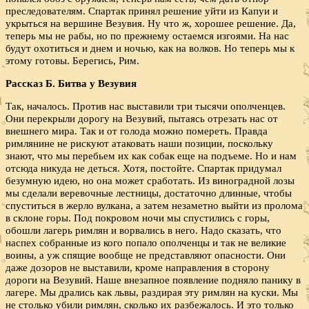
преследователям. Спартак принял решение уйти из Капуи и
укрыться на вершине Везувия. Ну что ж, хорошее решение. Да,
теперь мы не рабы, но по прежнему остаемся изгоями. На нас
будут охотиться и днем и ночью, как на волков. Но теперь мы к
этому готовы. Берегись, Рим.
Рассказ Б. Битва у Везувия
Так, началось. Против нас выставили три тысячи ополченцев.
Они перекрыли дорогу на Везувий, пытаясь отрезать нас от
внешнего мира. Так и от голода можно помереть. Правда
римлянине не рискуют атаковать наши позиции, поскольку
знают, что мы перебьем их как собак еще на подъеме. Но и нам
отсюда никуда не деться. Хотя, постойте. Спартак придумал
безумную идею, но она может сработать. Из виноградной лозы
мы сделали веревочные лестницы, достаточно длинные, чтобы
спуститься в жерло вулкана, а затем незаметно выйти из пролома
в склоне горы. Под покровом ночи мы спустились с горы,
обошли лагерь римлян и ворвались в него. Надо сказать, что
наспех собранные из кого попало ополченцы и так не великие
воины, а уж спящие вообще не представляют опасности. Они
даже дозоров не выставили, кроме направления в сторону
дороги на Везувий. Наше внезапное появление подняло панику в
лагере. Мы дрались как львы, раздирая эту римлян на куски. Мы
не столько убили римлян, сколько их разбежалось. И это только