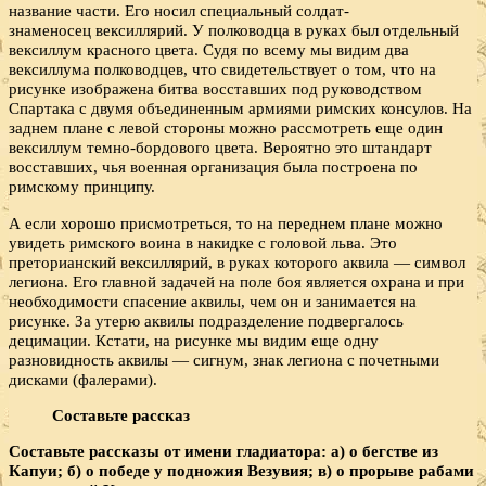
название части. Его носил специальный солдат-
знаменосец вексиллярий. У полководца в руках был отдельный
вексиллум красного цвета. Судя по всему мы видим два
вексиллума полководцев, что свидетельствует о том, что на
рисунке изображена битва восставших под руководством
Спартака с двумя объединенным армиями римских консулов. На
заднем плане с левой стороны можно рассмотреть еще один
вексиллум темно-бордового цвета. Вероятно это штандарт
восставших, чья военная организация была построена по
римскому принципу.
А если хорошо присмотреться, то на переднем плане можно
увидеть римского воина в накидке с головой льва. Это
преторианский вексиллярий, в руках которого аквила — символ
легиона. Его главной задачей на поле боя является охрана и при
необходимости спасение аквилы, чем он и занимается на
рисунке. За утерю аквилы подразделение подвергалось
децимации. Кстати, на рисунке мы видим еще одну
разновидность аквилы — сигнум, знак легиона с почетными
дисками (фалерами).
Составьте рассказ
Составьте рассказы от имени гладиатора: а) о бегстве из
Капуи; б) о победе у подножия Везувия; в) о прорыве рабами