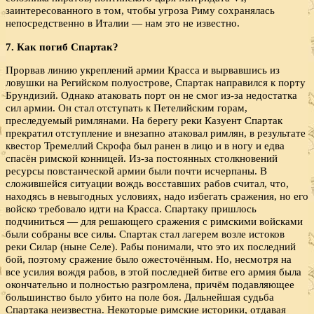
заинтересованного в том, чтобы угроза Риму сохранялась
непосредственно в Италии — нам это не известно.
7. Как погиб Спартак?
Прорвав линию укреплений армии Красса и вырвавшись из
ловушки на Регийском полуострове, Спартак направился к порту
Брундизий. Однако атаковать порт он не смог из-за недостатка
сил армии. Он стал отступать к Петелийским горам,
преследуемый римлянами. На берегу реки Казуент Спартак
прекратил отступление и внезапно атаковал римлян, в результате
квестор Тремеллий Скрофа был ранен в лицо и в ногу и едва
спасён римской конницей. Из-за постоянных столкновений
ресурсы повстанческой армии были почти исчерпаны. В
сложившейся ситуации вождь восставших рабов считал, что,
находясь в невыгодных условиях, надо избегать сражения, но его
войско требовало идти на Красса. Спартаку пришлось
подчиниться — для решающего сражения с римскими войсками
были собраны все силы. Спартак стал лагерем возле истоков
реки Силар (ныне Селе). Рабы понимали, что это их последний
бой, поэтому сражение было ожесточённым. Но, несмотря на
все усилия вождя рабов, в этой последней битве его армия была
окончательно и полностью разгромлена, причём подавляющее
большинство было убито на поле боя. Дальнейшая судьба
Спартака неизвестна. Некоторые римские историки, отдавая