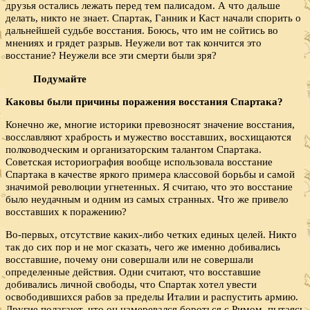
друзья остались лежать перед тем палисадом. А что дальше
делать, никто не знает. Спартак, Ганник и Каст начали спорить о
дальнейшей судьбе восстания. Боюсь, что им не сойтись во
мнениях и грядет разрыв. Неужели вот так кончится это
восстание? Неужели все эти смерти были зря?
Подумайте
Каковы были причины поражения восстания Спартака?
Конечно же, многие историки превозносят значение восстания,
восславляют храбрость и мужество восставших, восхищаются
полководческим и организаторским талантом Спартака.
Советская историография вообще использовала восстание
Спартака в качестве яркого примера классовой борьбы и самой
значимой революции угнетенных. Я считаю, что это восстание
было неудачным и одним из самых странных. Что же привело
восставших к поражению?
Во-первых, отсутствие каких-либо четких единых целей. Никто
так до сих пор и не мог сказать, чего же именно добивались
восставшие, почему они совершали или не совершали
определенные действия. Одни считают, что восставшие
добивались личной свободы, что Спартак хотел увести
освободившихся рабов за пределы Италии и распустить армию.
Другие полагают, что он намеревался бороться с Римом, пытаясь