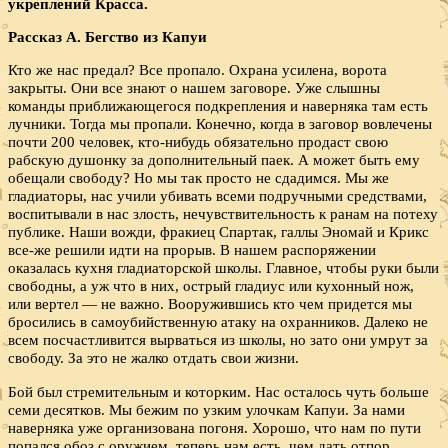
укреплений Красса.
Рассказ А. Бегство из Капуи
Кто же нас предал? Все пропало. Охрана усилена, ворота
закрыты. Они все знают о нашем заговоре. Уже слышны
команды приближающегося подкрепления и наверняка там есть
лучники. Тогда мы пропали. Конечно, когда в заговор вовлечены
почти 200 человек, кто-нибудь обязательно продаст свою
рабскую душонку за дополнительный паек. А может быть ему
обещали свободу? Но мы так просто не сдадимся. Мы же
гладиаторы, нас учили убивать всеми подручными средствами,
воспитывали в нас злость, нечувствительность к ранам на потеху
публике. Наши вожди, фракиец Спартак, галлы Эномай и Крикс
все-же решили идти на прорыв. В нашем распоряжении
оказалась кухня гладиаторской школы. Главное, чтобы руки были
свободны, а уж что в них, острый гладиус или кухонный нож,
или вертел — не важно. Вооружившись кто чем придется мы
бросились в самоубийственную атаку на охранников. Далеко не
всем посчастливится вырваться из школы, но зато они умрут за
свободу. За это не жалко отдать свои жизни.
Бой был стремительным и которким. Нас осталось чуть больше
семи десятков. Мы бежим по узким улочкам Капуи. За нами
наверняка уже организована погоня. Хорошо, что нам по пути
попался обоз с оружием, теперь нам есть, чем дать отпор