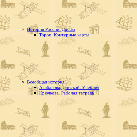
История России. Дрофа
Тороп. Контурные карты
Всеобщая история
Агибалова, Донской. Учебник
Крючкова. Рабочая тетрадь