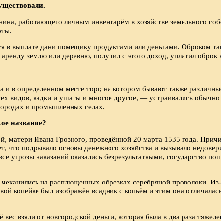
уществовали.
янина, работающего личным инвентарём в хозяйстве земельного со
оты.
я в выплате дани помещику продуктами или деньгами. Оброком так
 аренду землю или деревню, получил с этого доход, уплатил оброк 
а и в определенном месте торг, на котором бывают также различны
сех видов, кадки и ушаты и многое другое, — устраивались обычно
 городах и промышленных селах.
кое название?
й, матери Ивана Грозного, проведённой 20 марта 1535 года. Прич
т, что подрывало основы денежного хозяйства и вызывало недовер
к все угрозы наказаний оказались безрезультатными, государство п
 чеканились на расплющенных обрезках серебряной проволоки. Из-
ой копейке был изображён всадник с копьём и этим она отличалась
ё вес взяли от новгородской деньги, которая была в два раза тяже