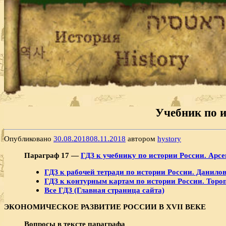
Учебник по и
Опубликовано
30.08.2018
08.11.2018
автором
hystory
Параграф 17 —
ГДЗ к учебнику по истории России. Арсен
ГДЗ к рабочей тетради по истории России. Данилов
ГДЗ к контурным картам по истории России. Тороп
Все ГДЗ (Главная страница сайта)
ЭКОНОМИЧЕСКОЕ РАЗВИТИЕ РОССИИ В
XVII ВЕКЕ
Вопросы в тексте параграфа