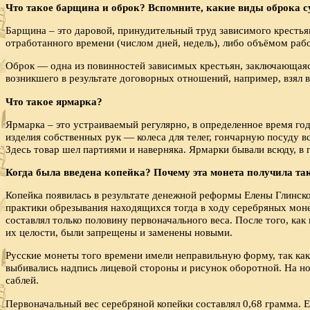
Что такое барщина и оброк? Вспомните, какие виды оброка с
Барщина – это даровой, принудительный труд зависимого кресть
отработанного времени (числом дней, недель), либо объёмом раб
Оброк — одна из повинностей зависимых крестьян, заключающаяс
возникшего в результате договорных отношений, например, взял в
Что такое ярмарка?
Ярмарка – это устраиваемый регулярно, в определенное время год
изделия собственных рук — колеса для телег, гончарную посуду в
Здесь товар шел партиями и наверняка. Ярмарки бывали всюду, в
Когда была введена копейка? Почему эта монета получила та
Копейка появилась в результате денежной реформы Елены Глинско
практики обрезывания находящихся тогда в ходу серебряных моне
составлял только половину первоначального веса. После того, ка
их целости, были запрещены и заменены новыми.
Русские монеты того времени имели неправильную форму, так как
выбивались надпись лицевой стороны и рисунок оборотной. На нов
саблей.
Первоначальный вес серебряной копейки составлял 0,68 грамма. Е