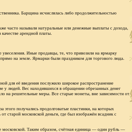
бственника. Барщина исчислялась либо продолжительностью
же часто называли натуральные или денежные выплаты с дохода,
в качестве арендной платы.
е увеселения. Иные продавцы, те, что привозили на ярмарку
 прямо на земле. Ярмарки были праздником для торгового люда.
иной для её введения послужило широкое распространение
ие у людей. Вес находившихся в обращении обрезанных денег
ошло на решительные меры. Все старые монеты, вне зависимости от
за этого получались продолговатые пластинки, на которых
 от старой московской деньги, где был изображён всадник с
лее московской. Таким образом, счётная единица — один рубль —