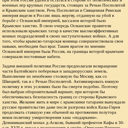
военных игр крупных государств, стоящих за Речью Посполитой
и Крымским ханством. Речь Посполитая и Священная Римская
империя видели в России лишь жертву, отданную на убой в
борьбе с Османской империей, вассалом которой было
Крымское ханство. В свою очередь Османские правители
использовали крымских татар в качестве высокоэффективных
конных подразделений в своих наступательных войнах. А для
того, чтобы крымско-татарская конница совершенствовала свои
навыки, необходим был враг. Таким врагом по мнению
Османской империи была Россия, на границы которой крымчане
совершали постоянные набеги.
Задачи внешней политики России предполагали возвращение
части Балтийского побережья и западнорусских земель.
Выполнение их неизбежно столкнуло бы Москву, как со
Швецией, так и с Речью Посполитой. Активизировать южную
политику в этих условиях было бы смерти подобно. Поэтому
был выбран оборонительный вариант, при котором бы
обеспечивалась безопасность границ со стороны Крымского
ханства. Желание жить в мире с крымскими татарами вынуждало
русское правительство даже после разгрома войск Казы-Гирея
продолжать ставшую уже обычной на протяжении полутора
веков политику умиротворения хана «подарками».
Доминиканский монах д-Асколи, бывший префектом Кафы в 30-
е гг. XVII в. писал о подношениях в своём «Описании Черного