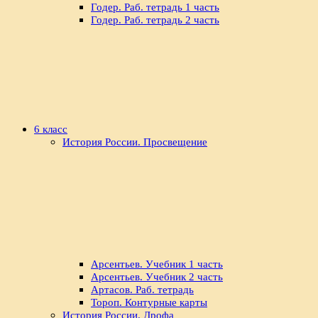
Годер. Раб. тетрадь 1 часть
Годер. Раб. тетрадь 2 часть
6 класс
История России. Просвещение
Арсентьев. Учебник 1 часть
Арсентьев. Учебник 2 часть
Артасов. Раб. тетрадь
Тороп. Контурные карты
История России. Дрофа