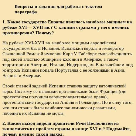
Вопросы и задания для работы с текстом
параграфа
1. Какое государство Европы являлось наиболее мощным на
рубеже XVI— XVII вв.? С какими странами у него имелись
противоречия? Почему?
На рубеже XVI-XVII вв. наиболее мощным европейским
государством была Испания. Испанский король и император
Священной Римской империи Карл V Габсбург смог объединить
под своей властью обширные колонии в Америке, а также
территории в Австрии, Италии, Нидерландах. В дальнейшем под
контроль Испании попала Португалия с ее колониями в Азии,
Африке и Америке.
Своей главной задачей Испания ставила защиту католической
веры. Поэтому ее главными противниками были Франция (где
протестанты получили вероисповедательные права),
протестантские государства Англия и Голландия. Но в силу того,
что эти страны были наиболее экономически развитыми,
победить их Испания не могла.
2. Какой выход видели правители Речи Посполитой из
экономических проблем страны в конце XVI в.? Подумайте,
почему именно такой выход.