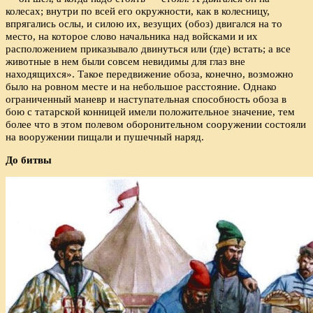
колесах; внутри по всей его окружности, как в колесницу,
впрягались ослы, и силою их, везущих (обоз) двигался на то
место, на которое слово начальника над войсками и их
расположением приказывало двинуться или (где) встать; а все
животные в нем были совсем невидимы для глаз вне
находящихся». Такое передвижение обоза, конечно, возможно
было на ровном месте и на небольшое расстояние. Однако
ограниченный маневр и наступательная способность обоза в
бою с татарской конницей имели положительное значение, тем
более что в этом полевом оборонительном сооружении состояли
на вооружении пищали и пушечный наряд.
До битвы