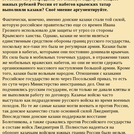
южных рубежей России от набегов крымских татар
выполняли казаки? Своё мнение аргументируйте.
Фактически, конечно, именно донские казаки стали той силой,
которую российское правительство еще со времен Ивана
Грозного использовало для защиты от угроз со стороны
Крымского ханства. Однако, казаки не могли являться
единственным средством обороны границ русского государства,
поскольку все-таки это была не регулярная армия. Казаки были
хороши в набегах, которыми они постоянно донимали крымчан.
Их сила была в мобильных точечных ударах, в отражении таких
же мобильных вражеских набегов, но они не могли сдержать
организованного массового наступления большой армии. Кроме
того, казаки были вольным народом. Отношения с казаками
Российское государство вело через Посольский приказ, то есть
по сути через Министерство иностранных дел. Они не
подчинялись русским государям, если только не давали клятвы и
не выполняли работу по договору. Казачье войско часто
выступало как подразделение русского войска во время военных
походов. Но те же самые казаки могли воевать и против России,
так донское казачество стало основной силой Лжедмитрия.
Впоследствии донские казаки поддержали восстание
Болотникова, а также сражались против Российского государства
в составе войск Лжедмитрия II. Полностью надеяться на
оборону казачьим войском южных границ России было нельзя.