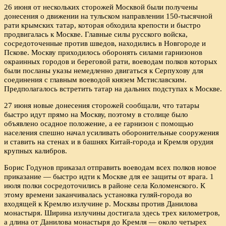
26 июня от нескольких сторожей Москвой были получены
донесения о движении на тульском направлении 150-тысячной
рати крымских татар, которая обходила крепости и быстро
продвигалась к Москве. Главные силы русского войска,
сосредоточенные против шведов, находились в Новгороде и
Пскове. Москву приходилось оборонять силами гарнизонов
окраинных городов и береговой рати, воеводам полков которых
были посланы указы немедленно двигаться к Серпухову для
соединения с главным воеводой князем Мстиславским.
Предполагалось встретить татар на дальних подступах к Москве.
27 июня новые донесения сторожей сообщали, что татары
быстро идут прямо на Москву, поэтому в столице было
объявлено осадное положение, а ее гарнизон с помощью
населения спешно начал усиливать оборонительные сооружения
и ставить на стенах и в башнях Китай-города и Кремля орудия
крупных калибров.
Борис Годунов приказал отправить воеводам всех полков новое
приказание — быстро идти к Москве для ее защиты от врага. 1
июля полки сосредоточились в районе села Коломенского. К
этому времени заканчивалась установка гуляй-города во
входящей к Кремлю излучине р. Москвы против Данилова
монастыря. Ширина излучины достигала здесь трех километров,
а длина от Данилова монастыря до Кремля — около четырех