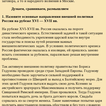
заговора, а то и народного волнения в Москве.
Думаем, сравниваем, размышляем
1. Назовите основные направления внешней политики
России на рубеже XVI — XVII вв.
На рубеже XVI-XVII вв. Россия оказалась на пороге
династического кризиса. Естественной задачей в такой ситуации
стала необходимость укрепления царской власти внутри
государства и поиска путей решения важных
внешнеполитических задач. В условиях политического кризиса
Россия фактически оказалась в изоляции, ей пришлось заново
искать союзников за рубежом, параллельно решая внутренние
проблемы.
Так активную внешнюю политику правительство Бориса
Годунова проводило среди стран Западной Европы. Годунову
необходимо было заручиться сильной поддержкой в
противостоянии со Швецией за выход к Балтийскому морю. Для
этих целей Годунов пытался выдать свою дочь Ксению за
австрийского эрцгерцога Максимилиана и получить поддержку
Священной Римской империи. План провалился. Тогда Годунов
попытался выдать дочь за брата датского короля. Свадьба
сорвалась из-за смерти жениха. Такие навязчивые попытки царя
получить иностранную помощь обострили и без того сложную