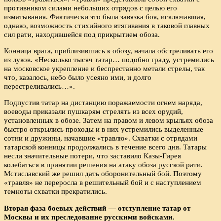
противником силами небольших отрядов с целью его
изматывания. Фактически это была завязка боя, исключавшая,
однако, возможность стихийного втягивания в таковой главных
сил рати, находившейся под прикрытием обоза.
Конница врага, приблизившись к обозу, начала обстреливать его
из луков. «Несколько тысяч татар… подобно граду, устремились
на московское укрепление и беспрестанно метали стрелы, так
что, казалось, небо было усеяно ими, и долго
перестреливались…».
Подпустив татар на дистанцию поражаемости огнем наряда,
воеводы приказали пушкарям стрелять из всех орудий,
установленных в обозе. Затем на правом и левом крыльях обоза
быстро открылись проходы и в них устремились выделенные
сотни и дружины, начавшие «травлю». Схватки с отрядами
татарской конницы продолжались в течение всего дня. Татары
несли значительные потери, что заставило Казы-Гирея
колебаться в принятии решения на атаку обоза русской рати.
Мстиславский же решил дать оборонительный бой. Поэтому
«травля» не переросла в решительный бой и с наступлением
темноты схватки прекратились.
Вторая фаза боевых действий — отступление татар от
Москвы и их преследование русскими войсками.