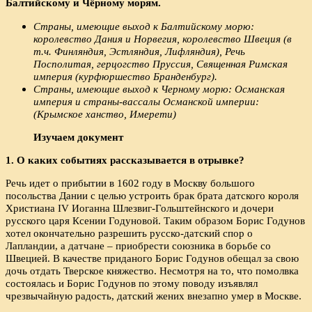
Балтийскому и Чёрному морям.
Страны, имеющие выход к Балтийскому морю:
королевство Дания и Норвегия, королевство Швеция (в
т.ч. Финляндия, Эстляндия, Лифляндия), Речь
Посполитая, герцогство Пруссия, Священная Римская
империя (курфюршество Бранденбург).
Страны, имеющие выход к Черному морю: Османская
империя и страны-вассалы Османской империи:
(Крымское ханство, Имерети)
Изучаем документ
1. О каких событиях рассказывается в отрывке?
Речь идет о прибытии в 1602 году в Москву большого
посольства Дании с целью устроить брак брата датского короля
Христиана IV Иоганна Шлезвиг-Гольштейнского и дочери
русского царя Ксении Годуновой. Таким образом Борис Годунов
хотел окончательно разрешить русско-датский спор о
Лапландии, а датчане – приобрести союзника в борьбе со
Швецией. В качестве приданого Борис Годунов обещал за свою
дочь отдать Тверское княжество. Несмотря на то, что помолвка
состоялась и Борис Годунов по этому поводу изъявлял
чрезвычайную радость, датский жених внезапно умер в Москве.