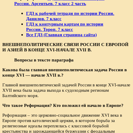
России. Арсентьев. 7 класс 2 часть
ГДЗ к рабочей тетради по истории России.
Данилов. 7 класс
ГДЗ к контурным картам по истории
России. Тороп. 7 класс
Все ГДЗ (Главная страница сайта)
ВНЕШНЕПОЛИТИЧЕСКИЕ СВЯЗИ РОССИИ С ЕВРОПОЙ
И АЗИЕЙ В КОНЦЕ
XVI-НАЧАЛЕ
XVII В.
Вопросы в тексте параграфа
Какова была главная внешнеполитическая задача России в
конце XVI — начале XVII в.?
Главной внешнеполитической задачей России в конце XVI-начале
XVII века была задача выхода к судоходным регионам
Балтийского моря.
Что такое Реформация? Кто положил ей начало в Европе?
Реформация – это церковно-социальное движение ХVI века в
Европе против католической церкви, в котором борьба за
религиозные идеалы переплелась с классовой борьбой
крестьянства и зарождающейся буржуазии с феодальным