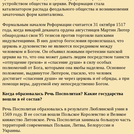
устройством общества и церкви. Реформация стала
катализатором распада феодального общества и возникновения
зачаточных форм капитализма.
Формальным началом Реформации считается 31 октября 1517
года, когда викарий деканата ордена августинцев Мартин Лютер
обнародовал свои 95 тезисов против торговли папскими
индульгенциями. В них доктор богословия провозглашал, что
церковь и духовенство не являются посредником между
человеком и Богом. Он объявил ложными претензии папской
церкви на то, что она может давать людям посредством таинств
«отпущение грехов» и «спасение души» в силу особых
полномочий от Бога, которыми она якобы наделена. Основное
положение, выдвинутое Лютером, гласило, что человек
достигает «спасения души» не через церковь и её обряды, а при
помощи веры, даруемой ему непосредственно Богом.
Когда образовалась Речь Посполитая? Какие государства
вошли в её состав?
Речь Посполитая образовалась в результате Люблинской унии в
1569 году. В ее состав вошли Польское Королевство и Великое
княжество Литовское. Речь Посполитая занимала большую часть
территорий современных Польши, Литвы, Белоруссии и
Украины.