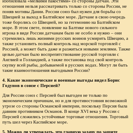
изобиловала «мелкими пакостями» со стороны датчан. Эти
отношения нельзя рассматривать только со стороны России, не
поняв мотивы Дании. России союз был нужен для борьбы со
Швецией за выход в Балтийское море. Датчане в свою очередь
тоже боролись со Швецией, но за гегемонию на Балтийском
море. В этом свете, появление на Балтике нового сильного
игрока в виде России датчанам было не особо и нужно – они
стремились лишь жизнями русских воинов усмирить Швецию, а
также установить полный контроль над морской торговлей с
Россией, а может быть даже и разжиться новыми землями. Также
целью датчан было воспрепятствование русской торговли с
Англией и Голландией, а также постановка под свой контроль
скупку всей рыбы, добываемой в русских водах. Могут ли быть
такие взаимоотношения выгодными России?
4. Какие экономические и военные выгоды видел Борис
Годунов в союзе с Персией?
Для России союз с Персией был выгоден не только по
экономическим причинам, но и для противостояния возможной
угрозе со стороны Османской империи, поскольку Персия была
давним противником Османов. В конце XVI века у России с
Персией сложились устойчивые торговые отношения. Торговый
путь шел через Каспийское море.
5. Можно ли утверждать, что главную задачу по защите