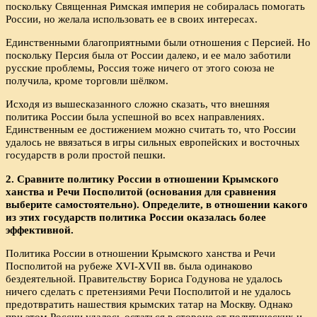
поскольку Священная Римская империя не собиралась помогать
России, но желала использовать ее в своих интересах.
Единственными благоприятными были отношения с Персией. Но
поскольку Персия была от России далеко, и ее мало заботили
русские проблемы, Россия тоже ничего от этого союза не
получила, кроме торговли шёлком.
Исходя из вышесказанного сложно сказать, что внешняя
политика России была успешной во всех направлениях.
Единственным ее достижением можно считать то, что России
удалось не ввязаться в игры сильных европейских и восточных
государств в роли простой пешки.
2. Сравните политику России в отношении Крымского
ханства и Речи Посполитой (основания для сравнения
выберите самостоятельно). Определите, в отношении какого
из этих государств политика России оказалась более
эффективной.
Политика России в отношении Крымского ханства и Речи
Посполитой на рубеже XVI-XVII вв. была одинаково
бездеятельной. Правительству Бориса Годунова не удалось
ничего сделать с претензиями Речи Посполитой и не удалось
предотвратить нашествия крымских татар на Москву. Однако
при этом России удалось остаться в стороне от политических и