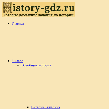
Перейти
к
содержимому
history-
Готовые
Главная
gdz.ru
домашние
задания
по
истории
5 класс
Всеобщая история
Вигасин. Учебник