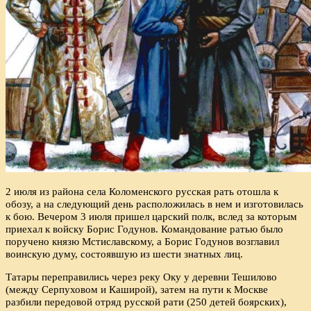
2 июля из района села Коломенского русская рать отошла к
обозу, а на следующий день расположилась в нем и изготовилась
к бою. Вечером 3 июля пришел царский полк, вслед за которым
приехал к войску Борис Годунов. Командование ратью было
поручено князю Мстиславскому, а Борис Годунов возглавил
воинскую думу, состоявшую из шести знатных лиц.
Татары переправились через реку Оку у деревни Тешилово
(между Серпуховом и Каширой), затем на пути к Москве
разбили передовой отряд русской рати (250 детей боярских),