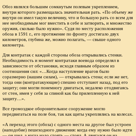
Обоз являлся большим сомкнутым полевым укреплением,
внутри которого размещалась значительная рать. «По объему же
внутри он имел такую величину, что и большую рать со всем для
нее необходимым мог вместить в себе и затворить, и множество
оружия, сколько было нужно». Судя по месту расположения
обоза в 1591 г., его протяжение по фронту достигало двух
километров, глубина же, можно полагать, — свыше одного
километра.
Для контратак с каждой стороны обоза открывались стенки.
Необходимость и момент контратаки воевода определял в
зависимости от обстановки, исходя главным образом из
соотношения сил: «…Когда наступление врагов было
соразмерно (нашим силам), — открывалась стена; если же нет,
тогда они (контратакующие) спешно отступают назад, под его
защиту; они могли понемногу двигаться, недалеко отодвигаясь
от стен, имея у себя за спиной как бы прилепленную к ней
защиту…».
Все громоздкое оборонительное сооружение могло
передвигаться на поле боя, так как щиты укреплялись на колесах.
«А переход этого (обоза) с одного места на другое был устроен
(наподобие) пешеходного движения: когда ему нужно было идти
— он шел, а когда надо стоять — стоял. А двигался он на