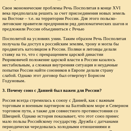
Свои экономические проблемы Речь Посполитая в конце XVI
века предполагала решить за счет присоединения новых земель
на Востоке – т.е. на территории России. Для этого польско-
литовские правители предприняли ряд дипломатических шагов и
предложили России объединиться с Речью
Посполитой на условиях унии. Таким образом Речь Посполитая
получала бы доступ к российским землям, трону и могла бы
продвигать католицизм в России. Поляки и литовцы делали
ставку на то, что с прекращением царской династии
Рюриковичей положение царской власти в России казалось
нестабильным, а сложная внутренняя ситуация и неудачные
попытки России найти союзников в Европе делали страну
слабой. Однако этот договор был отвергнут Борисом
Годуновым.
3. Почему союз с Данией был важен для России?
Россия всегда стремилась к союзу с Данией, как с важным
торговым и военным партнером на Балтийском море и Северном
торговом пути, а также для совместного противостояния со
Швецией. Однако история показывает, что этот союз принес
мало пользы Российскому государству. Дружба с датчанами
периодически чередовалась холодными отношениями и