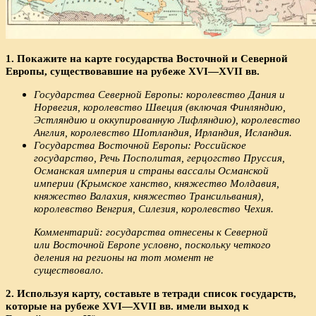
1. Покажите на карте государства Восточной и Северной
Европы, существовавшие на рубеже XVI—XVII вв.
Государства Северной Европы: королевство Дания и
Норвегия, королевство Швеция (включая Финляндию,
Эстляндию и оккупированную Лифляндию), королевство
Англия, королевство Шотландия, Ирландия, Исландия.
Государства Восточной Европы: Российское
государство, Речь Посполитая, герцогство Пруссия,
Османская империя и страны вассалы Османской
империи (Крымское ханство, княжество Молдавия,
княжество Валахия, княжество Трансильвания),
королевство Венгрия, Силезия, королевство Чехия.
Комментарий: государства отнесены к Северной
или Восточной Европе условно, поскольку четкого
деления на регионы на тот момент не
существовало.
2. Используя карту, составьте в тетради список государств,
которые на рубеже XVI—XVII вв. имели вы­ход к