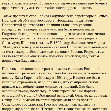
внутриполитическую обстановку, а также заставили зарубежных
правителей задуматься о стабильности царской власти.
Также правительство Бориса Годунова вело переговоры с Речью
Посполитой об унии государств. Поскольку послы Речи
Посполитой действовали с позиции ставящего условия
государства, а предлагаемые условия были неприемлемы, у
Годунова было достаточно оснований для отказа в заключении
подобного договора. Уния в том виде, в каком ее предлагал
Сигизмунд III не состоялась. В 1602 году был заключен мир на
20 лет, но это не убавило желания Речи Посполитой поживиться
за счет находящейся в сложных условиях России. Результатом
стало вторжение «частных» польских войск под предлогом
поддержки Лжедмитрия I.
Политика в отношении стран на южных границах России, в
частности Крымского ханства, тоже была слабой, что привело к
походу Казы-Гирея на Москву в 1591 году. Нашествие было
успешно отражено и, надо признать, что усмирение силой
привело к возобновлению мирных отношений. Это было
особенно важно, поскольку Россия стремилась не портить
отношений с мощной Османской империей. Однако, когда послы
Священной Римской империи предложили союз против
Османского государства, Годунов согласился, надеясь на
поддержку в борьбе со Швецией. Этот союз так же не состоялся,