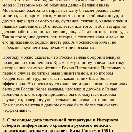
моря и Татарии» как об обычном деле: «Великий князь
Московский ежегодно отправляет хану 8 тысяч реалов своей
монеты, … и, кроме того, множество тюков собольих шкур, и
другие дары для самого хана, султанов, султанш, ханских жён и
главных сановников. Это посылается для того, чтобы татары не
делали набегов, но они, получив дань, всё-таки вторгаются туда.
Так за последние десять лет, татары, с согласия хана и даже по
его приказанию, ходили шесть раз. А московский князь, во
избежание худшего зла, не может не посылать».
Поэтому можно сказать, что Россия заняла оборонительную
позицию по отношению к Крымскому ханству и вела политику
отторжения взаимодействия с Речью Посполитой. Поскольку в
первом случае политика была унизительной, а во втором
бездеятельной, трудно сказать, какая из них была более
эффективна. Но поскольку сохранение мира на южных границах
было для России более важным, чем мир и дружба с Речью
Посполитой, с которой пришлось бы столкнуться в любом
случае, то, наверное, унизительная политика в отношении
Крымского ханства в данном случае была более так сказать
«эффективна».
3. С помощью дополнительной литературы и Интернета
соберите информацию о сражении русского войска с
крымскими татарами во главе с Казы-Гиреем в 1591 г.