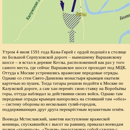
Утром 4 июля 1591 года Казы-Гирей с ордой подошёл к столице
по Большой Серпуховской дороге – нынешнему Варшавскому
шоссе – и встал в деревне Котлы, расположенной как раз у того
самого места, где сейчас Варшавское шоссе проходит под МЦК.
Оттуда к Москве устремились вражеские передовые отряды.
Однако со стен Свято-Данилова монастыря крымцев окатили
картечью из пушек. Тогда татары решили подойти к Москве по
Калужской дороге, а сам хан перенёс свою ставку на Воробьёвы
горы, оттуда наблюдал за действиями своих войск. Однако там
передовые отрады крымцев напоролись на стоявший там «обоз»
– систему обороны из нескольких гуляй-городов,
поддерживающих друг друга перекрёстным мушкетным огнём.
Воевода Мстиславский, заметив наступление вражеской
конницы, спускавшейся с высот на равнину, приказал воеводам
полков «травиться». «Травля» представляла собой схватки с