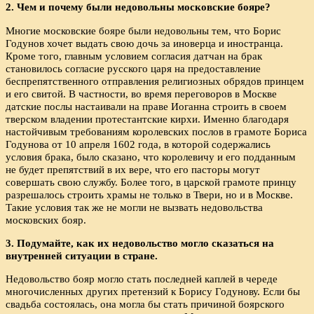
2. Чем и почему были недовольны московские бояре?
Многие московские бояре были недовольны тем, что Борис
Годунов хочет выдать свою дочь за иноверца и иностранца.
Кроме того, главным условием согласия датчан на брак
становилось согласие русского царя на предоставление
беспрепятственного отправления религиозных обрядов принцем
и его свитой. В частности, во время переговоров в Москве
датские послы настаивали на праве Иоганна строить в своем
тверском владении протестантские кирхи. Именно благодаря
настойчивым требованиям королевских послов в грамоте Бориса
Годунова от 10 апреля 1602 года, в которой содержались
условия брака, было сказано, что королевичу и его подданным
не будет препятствий в их вере, что его пасторы могут
совершать свою службу. Более того, в царской грамоте принцу
разрешалось строить храмы не только в Твери, но и в Москве.
Такие условия так же не могли не вызвать недовольства
московских бояр.
3. Подумайте, как их недовольство могло сказаться на
внутренней ситуации в стране.
Недовольство бояр могло стать последней каплей в череде
многочисленных других претензий к Борису Годунову. Если бы
свадьба состоялась, она могла бы стать причиной боярского