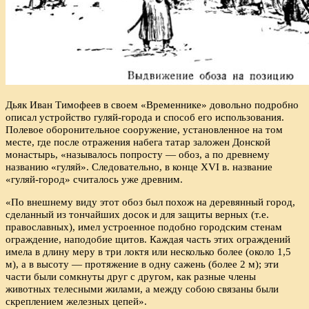
Дьяк Иван Тимофеев в своем «Временнике» довольно подробно
описал устройство гуляй-города и способ его использования.
Полевое оборонительное сооружение, установленное на том
месте, где после отражения набега татар заложен Донской
монастырь, «называлось попросту — обоз, а по древнему
названию «гуляй». Следовательно, в конце XVI в. название
«гуляй-город» считалось уже древним.
«По внешнему виду этот обоз был похож на деревянный город,
сделанный из тончайших досок и для защиты верных (т.е.
православных), имел устроенное подобно городским стенам
ограждение, наподобие щитов. Каждая часть этих ограждений
имела в длину меру в три локтя или несколько более (около 1,5
м), а в высоту — протяжение в одну сажень (более 2 м); эти
части были сомкнуты друг с другом, как разные члены
животных телесными жилами, а между собою связаны были
скреплением железных цепей».