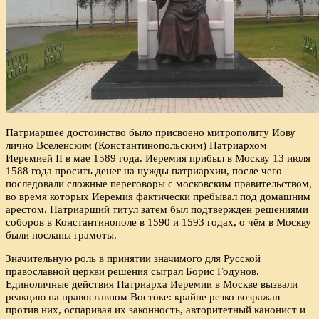
Патриаршее достоинство было присвоено митрополиту Иову
лично Вселенским (Константинопольским) Патриархом
Иеремией II в мае 1589 года. Иеремия прибыл в Москву 13 июля
1588 года просить денег на нужды патриархии, после чего
последовали сложные переговоры с московским правительством,
во время которых Иеремия фактически пребывал под домашним
арестом. Патриарший титул затем был подтвержден решениями
соборов в Константинополе в 1590 и 1593 годах, о чём в Москву
были посланы грамоты.
Значительную роль в принятии значимого для Русской
православной церкви решения сыграл Борис Годунов.
Единоличные действия Патриарха Иеремии в Москве вызвали
реакцию на православном Востоке: крайне резко возражал
против них, оспаривая их законность, авторитетный канонист и