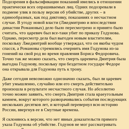
Подозрения в фальсификации показаний имелись в отношении
практически всех опрашиваемых лиц. Одних подозревали в
подмене улик в пользу версии об убийстве, других – в
единообразных, как под диктовку, показаниях о несчастном
случае. В угоду новой власти (Лжедмитрию и впоследствии
династии Романовых) дело было пересмотрено и принято было
считать, что царевич был все-таки убит по приказу Годунова.
Однако, пересмотр дела был выгоден новым властителям,
поскольку Лжедмитрий вообще утверждал, что он якобы чудом
спасся, а Романовы стремились очернить имя Годунова из-за
гонений на свой род во время правления Бориса Федоровича.
Точно так же можно сказать, что смерть царевича Дмитрия была
выгодна Годунову, поскольку при бездетном государе Федоре
она открывала для Годунова путь к трону.
Даже сегодня невозможно однозначно сказать, был ли царевич
убит умышленно, случайно или его смерть действительно
произошла в результате несчастного случая. Но абсолютно
точно можно заявить, что смерть Дмитрия стала краеугольным
камнем, вокруг которого разворачивались события последующих
нескольких десятков лет, и который перевернул всю историю
России, ввергнув ее в Смутные времена.
Я склоняюсь к версии, что нет явных доказательств прямого
указа Годунова об убийстве. Годунов не мог рассматривать