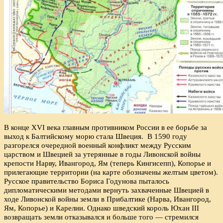
В конце XVI века главным противником России в ее борьбе за
выход к Балтийскому морю стала Швеция. В 1590 году
разгорелся очередной военный конфликт между Русским
царством и Швецией за утерянные в годы Ливонской войны
крепости Нарву, Ивангород, Ям (теперь Кингисепп), Копорье и
прилегающие территории (на карте обозначены желтым цветом).
Русское правительство Бориса Годунова пыталось
дипломатическими методами вернуть захваченные Швецией в
ходе Ливонской войны земли в Прибалтике (Нарва, Ивангород,
Ям, Копорье) и Карелии. Однако шведский король Юхан III
возвращать земли отказывался и больше того — стремился