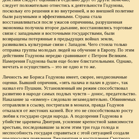
следует положительно отнестись к деятельности Годунова,
поскольку его решения и во внутренней, и во внешней политике
были разумными и эффективными. Страна стала
восстанавливаться после ужасов опричнины, разрушенная
экономика получила второе дыхание, восстановились торговые
связи с западными и восточными государствами, были
возвращены потерянные в предыдущих войнах земли,
развивались культурные связи с Западом. Чего стоила только
отправка группы молодых людей на обучение в Европу. По этим
действиям Годунова нередко сравнивают с Петром Великим.
Намерения Годунова были еще более блистательными. Однако,
мечтать и осуществить – это не одно и то же.
Личность же Бориса Годунова имеет, скорее, неоднозначные
оценки. Бывший опричник, «зять палача и палач в душе», так
назвал его Пушкин. Установленный им режим способствовал
развитию в народе самых подлых чувств – донос, предательство.
Наказание за «измену» следовало незамедлительно. Обвиняемых
отправляли в ссылку, постригали в монахи, правда Годунов
отказался от жестоких казней. Все это не способствовало росту
любви к государю среди народа. А подозрения Годунова в
убийстве царевича Дмитрия, усиление крепостной зависимости
крестьян, последовавшие за всем этим три года голода и
неспособность государя справиться с этой ситуацией создали
предпосылки появления Лжедмитрия и наступления Смутного