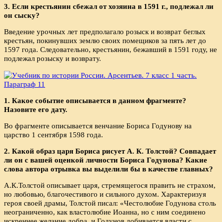
3. Если крестьянин сбежал от хозяина в 1591 г., подлежал ли
он сыску?
Введение урочных лет предполагало розыск и возврат беглых
крестьян, покинувших землю своих помещиков за пять лет до
1597 года. Следовательно, крестьянин, бежавший в 1591 году, не
подлежал розыску и возврату.
1. Какое событие описывается в данном фрагменте?
Назовите его дату.
Во фрагменте описывается венчание Бориса Годунову на
царство 1 сентября 1598 года.
2. Какой образ царя Бориса рисует А. К. Толстой? Совпадает
ли он с вашей оценкой личности Бориса Годунова? Какие
слова автора отрывка вы выделили бы в качестве главных?
А.К.Толстой описывает царя, стремящегося править не страхом,
но любовью, благочестивого и сильного духом. Характеризуя
героя своей драмы, Толстой писал: «Честолюбие Годунова столь
неограниченно, как властолюбие Иоанна, но с ним соединено
искреннее желание добра, и Годунов добивается власти с