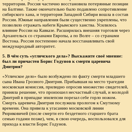
территории. Россия частично восстановила потерянные позиции
на Балтике. Также окончательно было подавлено сопротивление
сибирского хана, и территория Западной Сибири вошла в состав
России. Южные направления были существенно укреплены, что
позволило отражать набеги Крымского ханства. Усилилось
влияние России на Кавказе. Расширилась внешняя торговля через
Архангельск со странами Европы, а по Волге – со странами
Востока. Россия постепенно начала восстанавливать свой
международный авторитет.
5. В чём суть «угличского дела»? Выскажите своё мнение:
был ли причастен Борис Годунов к смерти царевича
Дмитрия?
«Угличское дело» было возбуждено по факту смерти младшего
сына Ивана Грозного Дмитрия. Прибывшая на место трагедии
московская комиссия, прилюдно опросив множество свидетелей,
приняла решение, что произошел несчастный случай, и молодой
Дмитрий в припадке эпилепсии порезал себе горло ножом.
Смерть царевича Дмитрия послужила прологом к Смутному
времени. Она привела к угасанию московской линии
Рюриковичей (после смерти его бездетного старшего брата
семью годами позже), чем, в свою очередь, воспользовался для
прихода к власти Борис Годунов.