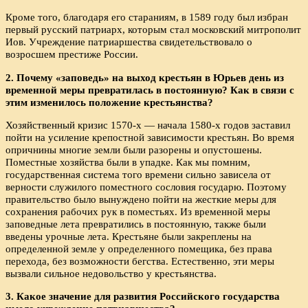
Кроме того, благодаря его стараниям, в 1589 году был избран
первый русский патриарх, которым стал московский митрополит
Иов. Учреждение патриаршества свидетельствовало о
возросшем престиже России.
2. Почему «заповедь» на выход крестьян в Юрьев день из
временной меры превратилась в постоянную? Как в связи с
этим изменилось положение крестьянства?
Хозяйственный кризис 1570-х — начала 1580-х годов заставил
пойти на усиление крепостной зависимости крестьян. Во время
опричнины многие земли были разорены и опустошены.
Поместные хозяйства были в упадке. Как мы помним,
государственная система того времени сильно зависела от
верности служилого поместного сословия государю. Поэтому
правительство было вынуждено пойти на жесткие меры для
сохранения рабочих рук в поместьях. Из временной меры
заповедные лета превратились в постоянную, также были
введены урочные лета. Крестьяне были закреплены на
определенной земле у определенного помещика, без права
перехода, без возможности бегства. Естественно, эти меры
вызвали сильное недовольство у крестьянства.
3. Какое значение для развития Российского государства