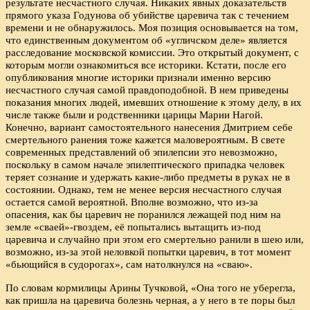
результате несчастного случая. Никаких явных доказательств
прямого указа Годунова об убийстве царевича так с течением
времени и не обнаружилось. Моя позиция основывается на том,
что единственным документом об «угличском деле» является
расследование московской комиссии. Это открытый документ, с
которым могли ознакомиться все историки. Кстати, после его
опубликования многие историки признали именно версию
несчастного случая самой правдоподобной. В нем приведены
показания многих людей, имевших отношение к этому делу, в их
числе также были и родственники царицы Марии Нагой.
Конечно, вариант самостоятельного нанесения Дмитрием себе
смертельного ранения тоже кажется маловероятным. В свете
современных представлений об эпилепсии это невозможно,
поскольку в самом начале эпилептического припадка человек
теряет сознание и удержать какие-либо предметы в руках не в
состоянии. Однако, тем не менее версия несчастного случая
остается самой вероятной. Вполне возможно, что из-за
опасения, как бы царевич не поранился лежащей под ним на
земле «сваей»-гвоздем, её попытались вытащить из-под
царевича и случайно при этом его смертельно ранили в шею или,
возможно, из-за этой неловкой попытки царевич, в тот момент
«бьющийся в судорогах», сам натолкнулся на «сваю».
По словам кормилицы Арины Тучковой, «Она того не уберегла,
как пришла на царевича болезнь черная, а у него в те поры был