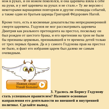
нож в руках, и он ножом покололся, и она царевича взяла к себе
на руки, и у неё царевича на руках и не стало.» Ту же версию с
некоторыми вариациями повторяли и другие очевидцы событий,
а также один из братьев царицы Григорий Фёдорович Нагой.
Кроме того, есть и косвенные доказательства непреднамеренной
смерти царевича. Годунов не мог рассматривать царевича
Дмитрия как реального претендента на престол, поскольку он
был рожден от шестого брака, и его претензии на трон не были
бы признаны церковью, признававшей в те времена детей только
от трех первых браков. Да и у самого Годунова прав на престол
не было, и факт его избрания царем был далеко не самым
очевидным.
3. Удалось ли Борису Годунову
стать успешным правителем? Назовите основные
направления его деятельности во внешней и внутренней
политике. Сделайте вывод.