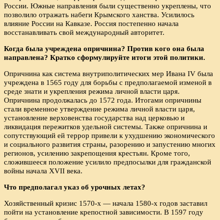
России. Южные направления были существенно укреплены, что
позволило отражать набеги Крымского ханства. Усилилось
влияние России на Кавказе. Россия постепенно начала
восстанавливать свой международный авторитет.
Когда была учреждена опричнина? Против кого она была
направлена? Кратко сформулируйте итоги этой политики.
Опричнина как система внутриполитических мер Ивана IV была
учреждена в 1565 году для борьбы с предполагаемой изменой в
среде знати и укрепления режима личной власти царя.
Опричнина продолжалась до 1572 года. Итогами опричнины
стали временное утверждение режима личной власти царя,
установление верховенства государства над церковью и
ликвидация пережитков удельной системы. Также опричнина и
сопутствующий ей террор привели к ухудшению экономического
и социального развития страны, разорению и запустению многих
регионов, усилению закрепощения крестьян. Кроме того,
сложившееся положение усилило предпосылки для гражданской
войны начала XVII века.
Что предполагал указ об урочных летах?
Хозяйственный кризис 1570-х — начала 1580-х годов заставил
пойти на установление крепостной зависимости. В 1597 году