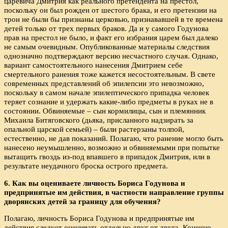
царевича Дмитрия как реального претендента на престол,
поскольку он был рожден от шестого брака, и его претензии на
трон не были бы признаны церковью, признававшей в те времена
детей только от трех первых браков. Да и у самого Годунова
прав на престол не было, и факт его избрания царем был далеко
не самым очевидным. Опубликованные материалы следствия
однозначно подтверждают версию несчастного случая. Однако,
вариант самостоятельного нанесения Дмитрием себе
смертельного ранения тоже кажется несостоятельным. В свете
современных представлений об эпилепсии это невозможно,
поскольку в самом начале эпилептического припадка человек
теряет сознание и удержать какие-либо предметы в руках не в
состоянии. Обвиняемые – сын кормилицы, сын и племянник
Михаила Битяговского (дьяка, присланного надзирать за
опальной царской семьей) – были растерзаны толпой,
естественно, не дав показаний. Полагаю, что ранение могло быть
нанесено неумышленно, возможно и обвиняемыми при попытке
вытащить гвоздь из-под впавшего в припадок Дмитрия, или в
результате неудачного броска острого предмета.
6. Как вы оцениваете личность Бориса Годунова и
предпринятые им действия, в частности направление группы
дворянских детей за границу для обучения?
Полагаю, личность Бориса Годунова и предпринятые им
действия следует оценивать отдельно друг от друга. Конечно,