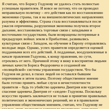
Я считаю, что Борису Годунову не удалось стать полностью
успешным правителем. И вовсе не потому, что он проводил
неправильную политику – его действия как по восстановлению
экономики страны, так и на внешнеполитических направлениях
разумна и эффективна. Страна стала восстанавливаться после
ужасов опричнины, разрушенная экономика получила второе
дыхание, восстановились торговые связи с западными и
восточными государствами, были возвращены потерянные в
предыдущих войнах земли в Прибалтике, развивались
культурные связи с Западом, на обучение в Европу отправлялись
молодые люди. Однако, успех правителя определяется оценкой
подданными всех его действий. А подданные, воодушевленные в
начале правления Годунова, к концу правления, по сути,
отреклись от него. Причиной этому я вижу в восприятии людьми
личных качеств Бориса Федоровича и созданной им
«полицейской» системы управления государством. Что бы
Годунов ни делал, в глазах людей он оставался бывшим
опричником и зятем палача. Поэтому общественное мнение
было готово принять любые слухи в нечистоплотности
правителя – будь то убийство царевича Дмитрия или чудесное
спасение царевича Дмитрия от «злодея» Годунова. Поскольку
искусство править заключается не только в принятии правильных
политических и экономических решений, но и в правильном
управлении общественным мнением, считаю, что Годунову не
удалось стать полностью успешным правителем, хотя шанс