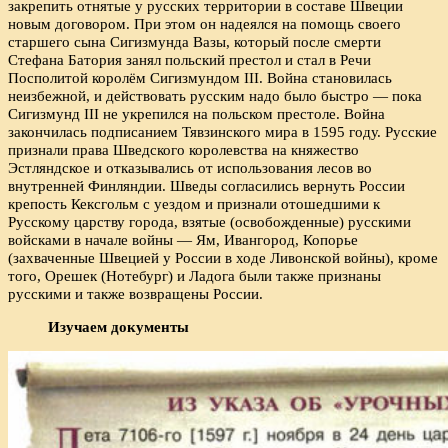
закрепить отнятые у русских территории в составе Швеции
новым договором. При этом он надеялся на помощь своего
старшего сына Сигизмунда Вазы, который после смерти
Стефана Батория занял польский престол и стал в Речи
Посполитой королём Сигизмундом III. Война становилась
неизбежной, и действовать русским надо было быстро — пока
Сигизмунд III не укрепился на польском престоле. Война
закончилась подписанием Тявзинского мира в 1595 году. Русские
признали права Шведского королевства на княжество
Эстляндское и отказывались от использования лесов во
внутренней Финляндии. Шведы согласились вернуть России
крепость Кексгольм с уездом и признали отошедшими к
Русскому царству города, взятые (освобожденные) русскими
войсками в начале войны — Ям, Ивангород, Копорье
(захваченные Швецией у России в ходе Ливонской войны), кроме
того, Орешек (Нотебург) и Ладога были также признаны
русскими и также возвращены России.
Изучаем документы