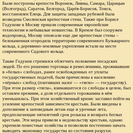
Были построены крепости Воронеж, Ливны, Самара, Царицын
(Волгоград), Саратов, Белгород, Царёв-Борисов, Томск,
восстановлен Елецк. Для защиты западных рубежей была
возведена Смоленская крепостная стена. Также при Борисе
Годунове в Москву пришли современные европейские
технологии и небывалые новшества. В Кремле был сооружен
водопровод, Москву опоясали еще две крепостные стены –
белокаменная огородила территорию современного Бульварного
кольца, а деревянно-земляные укрепления встали на месте
современного Садового кольца.
Также Годунов стремился облегчить положение посадских
людей. По его решению торговцы и ремесленники, проживавшие
в «белых» слободах, ранее освобожденных от уплаты
государственных податей, были причислены к населению
«чёрных» слобод (плативших налог — «тягло» — государству).
При этом размер «тягла», взимавшегося со слободы в целом, был
оставлен прежним, а доля отдельного горожанина в нём
уменьшилась. При этом хозяйственный кризис заставил пойти на
усиление крепостной зависимости крестьян. Были введены в
дополнение к заповедным летам еще и урочные лета,
предполагающие пятилетний срок розыска и возврата беглых
крестьян. Эти меры привели к недовольству крестьян, однако
укрепили поместные хозяйства и позволили постепенно начать
выводить экономику государства из состояния разрухи.