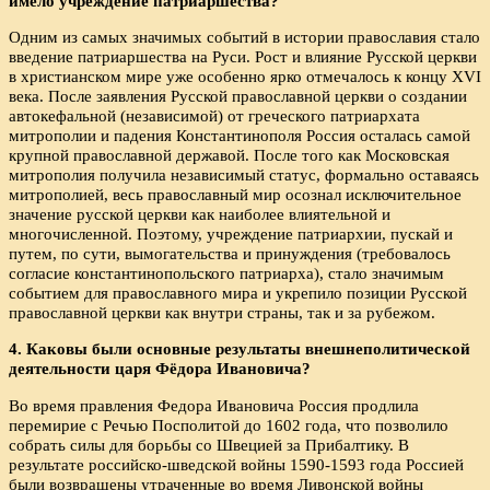
имело учреждение патриаршества?
Одним из самых значимых событий в истории православия стало
введение патриаршества на Руси. Рост и влияние Русской церкви
в христианском мире уже особенно ярко отмечалось к концу XVI
века. После заявления Русской православной церкви о создании
автокефальной (независимой) от греческого патриархата
митрополии и падения Константинополя Россия осталась самой
крупной православной державой. После того как Московская
митрополия получила независимый статус, формально оставаясь
митрополией, весь православный мир осознал исключительное
значение русской церкви как наиболее влиятельной и
многочисленной. Поэтому, учреждение патриархии, пускай и
путем, по сути, вымогательства и принуждения (требовалось
согласие константинопольского патриарха), стало значимым
событием для православного мира и укрепило позиции Русской
православной церкви как внутри страны, так и за рубежом.
4. Каковы были основные результаты внешнеполитической
деятельности царя Фёдора Ивановича?
Во время правления Федора Ивановича Россия продлила
перемирие с Речью Посполитой до 1602 года, что позволило
собрать силы для борьбы со Швецией за Прибалтику. В
результате российско-шведской войны 1590-1593 года Россией
были возвращены утраченные во время Ливонской войны