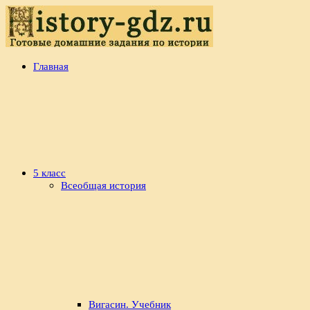
Перейти
к
содержимому
history-
Готовые
Главная
gdz.ru
домашние
задания
по
истории
5 класс
Всеобщая история
Вигасин. Учебник