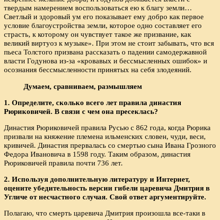
твердым намерением воспользоваться ею к благу земли…
Светлый и здоровый ум его показывает ему добро как первое
условие благоустройства земли, которое одно составляет его
страсть, к которому он чувствует такое же призвание, как
великий виртуоз к музыке». При этом не стоит забывать, что вся
пьеса Толстого призвана рассказать о падении самодержавной
власти Годунова из-за «кровавых и бессмысленных ошибок» и
осознания бессмысленности принятых на себя злодеяний.
Думаем, сравниваем, размышляем
1. Определите, сколько всего лет правила династия
Рюриковичей. В связи с чем она пресеклась?
Династия Рюриковичей правила Русью с 862 года, когда Рюрика
призвали на княжение племена ильменских словен, чуди, веси,
кривичей. Династия прервалась со смертью сына Ивана Грозного
Федора Ивановича в 1598 году. Таким образом, династия
Рюриковичей правила почти 736 лет.
2. Используя дополнительную литературу и Интернет,
оцените убедительность версии гибели царевича Дмитрия в
Угличе от несчастного случая. Свой ответ аргументируйте.
Полагаю, что смерть царевича Дмитрия произошла все-таки в