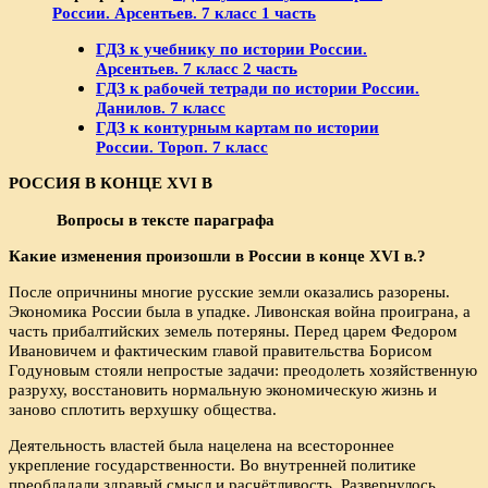
России. Арсентьев. 7 класс 1 часть
ГДЗ к учебнику по истории России.
Арсентьев. 7 класс 2 часть
ГДЗ к рабочей тетради по истории России.
Данилов. 7 класс
ГДЗ к контурным картам по истории
России. Тороп. 7 класс
РОССИЯ В КОНЦЕ
XVI В
Вопросы в тексте параграфа
Какие изменения произошли в России в конце XVI в.?
После опричнины многие русские земли оказались разорены.
Экономика России была в упадке. Ливонская война проиграна, а
часть прибалтийских земель потеряны. Перед царем Федором
Ивановичем и фактическим главой правительства Борисом
Годуновым стояли непростые задачи: преодолеть хозяйственную
разруху, восстановить нормальную экономическую жизнь и
заново сплотить верхушку общества.
Деятельность властей была нацелена на всестороннее
укрепление государственности. Во внутренней политике
преобладали здравый смысл и расчётливость. Развернулось