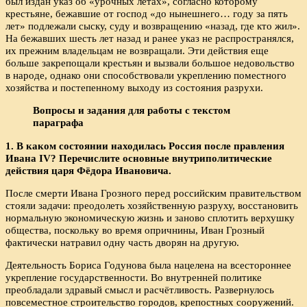
был издан указ об «урочных летах», согласно которому
крестьяне, бежавшие от господ «до нынешнего… году за пять
лет» подлежали сыску, суду и возвращению «назад, где кто жил».
На бежавших шесть лет назад и ранее указ не распространялся,
их прежним владельцам не возвращали. Эти действия еще
больше закрепощали крестьян и вызвали большое недовольство
в народе, однако они способствовали укреплению поместного
хозяйства и постепенному выходу из состояния разрухи.
Вопросы и задания для работы с текстом
параграфа
1. В каком состоянии находилась Россия после правления
Ивана IV? Перечислите основные внутриполитические
действия царя Фёдора Ивановича.
После смерти Ивана Грозного перед российским правительством
стояли задачи: преодолеть хозяйственную разруху, восстановить
нормальную экономическую жизнь и заново сплотить верхушку
общества, поскольку во время опричнины, Иван Грозный
фактически натравил одну часть дворян на другую.
Деятельность Бориса Годунова была нацелена на всестороннее
укрепление государственности. Во внутренней политике
преобладали здравый смысл и расчётливость. Развернулось
повсеместное строительство городов, крепостных сооружений.