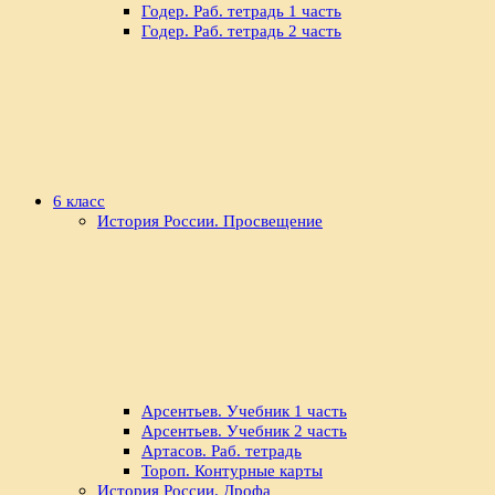
Годер. Раб. тетрадь 1 часть
Годер. Раб. тетрадь 2 часть
6 класс
История России. Просвещение
Арсентьев. Учебник 1 часть
Арсентьев. Учебник 2 часть
Артасов. Раб. тетрадь
Тороп. Контурные карты
История России. Дрофа