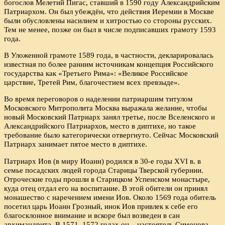
богослов Мелетий Пигас, ставший в 1590 году Александрийским
Патриархом. Он был убеждён, что действия Иеремии в Москве
были обусловлены насилием и хитростью со стороны русских.
Тем не менее, позже он был в числе подписавших грамоту 1593
года.
В Уложенной грамоте 1589 года, в частности, декларировалась
известная по более ранним источникам концепция Российского
государства как «Третьего Рима»: «Великое Российское
царствие, Третей Рим, благочестием всех превзыде».
Во время переговоров о наделении патриаршим титулом
Московского Митрополита Москва выражала желание, чтобы
новый Московский Патриарх занял третье, после Вселенского и
Александрийского Патриархов, место в диптихе, но такое
требование было категорически отвергнуто. Сейчас Московский
Патриарх занимает пятое место в диптихе.
Патриарх Иов (в миру Иоанн) родился в 30-е годы ХVI в. в
семье посадских людей города Старицы Тверской губернии.
Отроческие годы прошли в Старицком Успенском монастыре,
куда отец отдал его на воспитание. В этой обители он принял
монашество с наречением имени Иов. Около 1569 года обитель
посетил царь Иоанн Грозный, инок Иов привлек к себе его
благосклонное внимание и вскоре был возведен в сан
архимандрита. В 1571–1572 годах он – настоятель Симонова