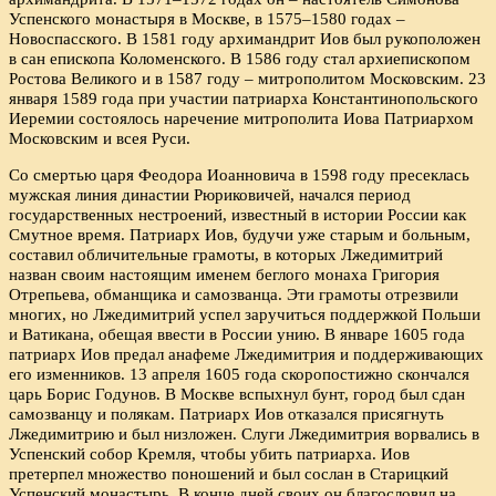
Успенского монастыря в Москве, в 1575–1580 годах –
Новоспасского. В 1581 году архимандрит Иов был рукоположен
в сан епископа Коломенского. В 1586 году стал архиепископом
Ростова Великого и в 1587 году – митрополитом Московским. 23
января 1589 года при участии патриарха Константинопольского
Иеремии состоялось наречение митрополита Иова Патриархом
Московским и всея Руси.
Со смертью царя Феодора Иоанновича в 1598 году пресеклась
мужская линия династии Рюриковичей, начался период
государственных нестроений, известный в истории России как
Смутное время. Патриарх Иов, будучи уже старым и больным,
составил обличительные грамоты, в которых Лжедимитрий
назван своим настоящим именем беглого монаха Григория
Отрепьева, обманщика и самозванца. Эти грамоты отрезвили
многих, но Лжедимитрий успел заручиться поддержкой Польши
и Ватикана, обещая ввести в России унию. В январе 1605 года
патриарх Иов предал анафеме Лжедимитрия и поддерживающих
его изменников. 13 апреля 1605 года скоропостижно скончался
царь Борис Годунов. В Москве вспыхнул бунт, город был сдан
самозванцу и полякам. Патриарх Иов отказался присягнуть
Лжедимитрию и был низложен. Слуги Лжедимитрия ворвались в
Успенский собор Кремля, чтобы убить патриарха. Иов
претерпел множество поношений и был сослан в Старицкий
Успенский монастырь. В конце дней своих он благословил на