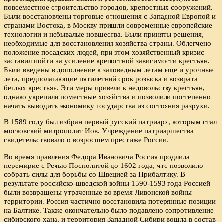
повсеместное строительство городов, крепостных сооружений.
Были восстановлены торговые отношения с Западной Европой и
странами Востока, в Москву пришли современные европейские
технологии и небывалые новшества. Были приняты решения,
необходимые для восстановления хозяйства страны. Облегчено
положение посадских людей, при этом хозяйственный кризис
заставил пойти на усиление крепостной зависимости крестьян.
Были введены в дополнение к заповедным летам еще и урочные
лета, предполагающие пятилетний срок розыска и возврата
беглых крестьян. Эти меры привели к недовольству крестьян,
однако укрепили поместные хозяйства и позволили постепенно
начать выводить экономику государства из состояния разрухи.
В 1589 году был избран первый русский патриарх, которым стал
московский митрополит Иов. Учреждение патриаршества
свидетельствовало о возросшем престиже России.
Во время правления Федора Ивановича Россия продлила
перемирие с Речью Посполитой до 1602 года, что позволило
собрать силы для борьбы со Швецией за Прибалтику. В
результате российско-шведской войны 1590-1593 года Россией
были возвращены утраченные во время Ливонской войны
территории. Россия частично восстановила потерянные позиции
на Балтике. Также окончательно было подавлено сопротивление
сибирского хана, и территория Западной Сибири вошла в состав