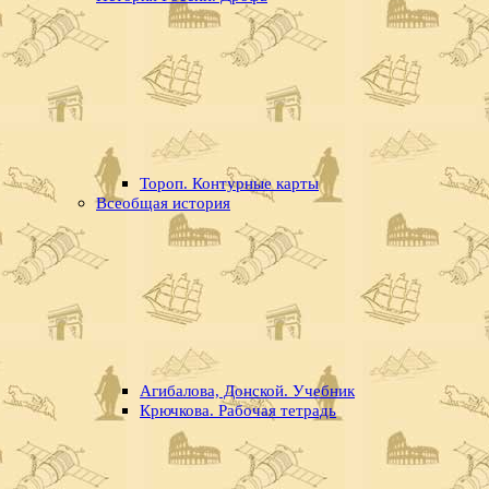
Тороп. Контурные карты
Всеобщая история
Агибалова, Донской. Учебник
Крючкова. Рабочая тетрадь