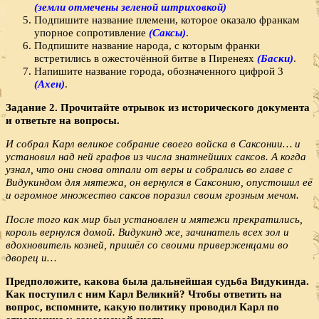
(земли отмечены зеленой штриховкой)
Подпишите название племени, которое оказало франкам
упорное сопротивление
(Саксы)
.
Подпишите название народа, с которым франки
встретились в ожесточённой битве в Пиренеях
(Баски)
.
Напишите название города, обозначенного цифрой 3
(Ахен)
.
Задание 2. Прочитайте отрывок из исторического документа
и ответьте на вопросы.
И собрал Карл великое собрание своего войска в Саксонии… и
установил над ней графов из числа знатнейших саксов. А когда
узнал, что они снова отпали от веры и собрались во главе с
Видукиндом для мятежа, он вернулся в Саксонию, опустошил её
и огромное множество саксов поразил своим грозным мечом.
После того как мир был установлен и мятежи прекратились,
король вернулся домой. Видукинд же, зачинатель всех зол и
вдохновитель козней, пришёл со своими приверженцами во
дворец и…
Предположите, какова была дальнейшая судьба Видукинда.
Как поступил с ним Карл Великий? Чтобы ответить на
вопрос, вспомните, какую политику проводил Карл по