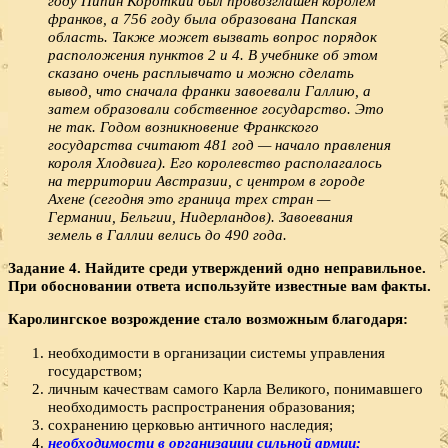
году Пипин Короткий был провозглашен королем
франков, а 756 году была образована Папская
область. Также может вызвать вопрос порядок
расположения пунктов 2 и 4. В учебнике об этом
сказано очень расплывчато и можно сделать
вывод, что сначала франки завоевали Галлию, а
затем образовали собственное государство. Это
не так. Годом возникновение Франкского
государства считают 481 год — начало правления
короля Хлодвига). Его королевство располагалось
на территории Австразии, с центром в городе
Ахене (сегодня это граница трех стран —
Германии, Бельгии, Нидерландов). Завоевания
земель в Галлии велись до 490 года.
Задание 4. Найдите среди утверждений одно неправильное.
При обосновании ответа используйте известные вам факты.
Каролингское возрождение стало возможным благодаря:
необходимости в организации системы управления
государством;
личным качествам самого Карла Великого, понимавшего
необходимость распространения образования;
сохранению церковью античного наследия;
необходимости в организации сильной армии;