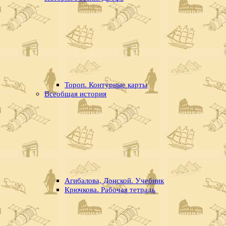
Тороп. Контурные карты
Всеобщая история
Агибалова, Донской. Учебник
Крючкова. Рабочая тетрадь