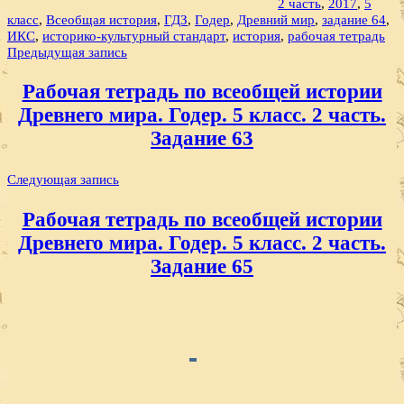
2 часть
,
2017
,
5
класс
,
Всеобщая история
,
ГДЗ
,
Годер
,
Древний мир
,
задание 64
,
ИКС
,
историко-культурный стандарт
,
история
,
рабочая тетрадь
Навигация
Предыдущая запись
по
Рабочая тетрадь по всеобщей истории
записям
Древнего мира. Годер. 5 класс. 2 часть.
Задание 63
Следующая запись
Рабочая тетрадь по всеобщей истории
Древнего мира. Годер. 5 класс. 2 часть.
Задание 65