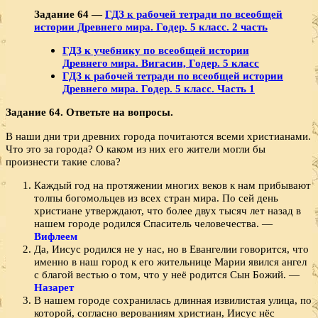
Задание 64 —
ГДЗ к рабочей тетради по всеобщей
истории Древнего мира. Годер. 5 класс. 2 часть
ГДЗ к учебнику по всеобщей истории
Древнего мира. Вигасин, Годер. 5 класс
ГДЗ к рабочей тетради по всеобщей истории
Древнего мира. Годер. 5 класс. Часть 1
Задание 64.
Ответьте на вопросы.
В наши дни три древних города почитаются всеми хри­стианами.
Что это за города? О каком из них его жители могли бы
произнести такие слова?
Каждый год на протяжении многих веков к нам прибывают
толпы богомольцев из всех стран мира. По сей день
христиане утверждают, что более двух тысяч лет назад в
нашем городе родился Спаситель человечества. —
Вифлеем
Да, Иисус родился не у нас, но в Евангелии говорит­ся, что
именно в наш город к его жительнице Марии явился ангел
с благой вестью о том, что у неё родится Сын Божий. —
Назарет
В нашем городе сохранилась длинная извилистая улица, по
которой, согласно верованиям христиан, Иисус нёс