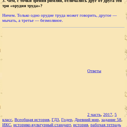
3. Чем, с точки зрения римлян, отличались друг от друга эти
три «орудия труда»?
Ничем. Только одно орудие труда может говорить, другое —
мычать, а третье — безмолвное.
Ответы
2 часть
,
2017
,
5
класс
,
Всеобщая история
,
ГДЗ
,
Годер
,
Древний мир
,
задание 58
,
ИКС
,
историко-культурный стандарт
,
история
,
рабочая тетрадь