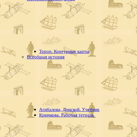
Тороп. Контурные карты
Всеобщая история
Агибалова, Донской. Учебник
Крючкова. Рабочая тетрадь