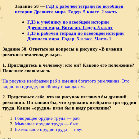
Задание 58 —
ГДЗ к рабочей тетради по всеобщей
истории Древнего мира. Годер. 5 класс. 2 часть
ГДЗ к учебнику по всеобщей истории
Древнего мира. Вигасин, Годер. 5 класс
ГДЗ к рабочей тетради по всеобщей истории
Древнего мира. Годер. 5 класс. Часть 1
Задание 58. Ответьте на вопросы к рисунку «В име­нии
римского землевладельца».
1. Приглядитесь к человеку: кто он? Каково его поло­жение?
Поясните свою мысль.
На рисунке изображен раб в имении богатого римлянина. Это
видно по одежде, ошейнику и кандалам.
2. Представьте себе, что на рисунок взглянул бы древ­ний
римлянин. Он заявил бы, что художник изобразил три орудия
труда. Какие «орудия» имел бы в виду римлянин?
Говорящее орудие труда — раб
Мычащее орудие труда — бык
Безмолвное орудие труда — плуг